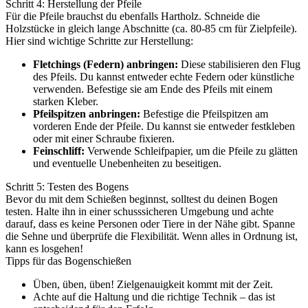
Schritt 4: Herstellung der Pfeile
Für die Pfeile brauchst du ebenfalls Hartholz. Schneide die
Holzstücke in gleich lange Abschnitte (ca. 80-85 cm für Zielpfeile).
Hier sind wichtige Schritte zur Herstellung:
Fletchings (Federn) anbringen:
Diese stabilisieren den Flug
des Pfeils. Du kannst entweder echte Federn oder künstliche
verwenden. Befestige sie am Ende des Pfeils mit einem
starken Kleber.
Pfeilspitzen anbringen:
Befestige die Pfeilspitzen am
vorderen Ende der Pfeile. Du kannst sie entweder festkleben
oder mit einer Schraube fixieren.
Feinschliff:
Verwende Schleifpapier, um die Pfeile zu glätten
und eventuelle Unebenheiten zu beseitigen.
Schritt 5: Testen des Bogens
Bevor du mit dem Schießen beginnst, solltest du deinen Bogen
testen. Halte ihn in einer schusssicheren Umgebung und achte
darauf, dass es keine Personen oder Tiere in der Nähe gibt. Spanne
die Sehne und überprüfe die Flexibilität. Wenn alles in Ordnung ist,
kann es losgehen!
Tipps für das Bogenschießen
Üben, üben, üben! Zielgenauigkeit kommt mit der Zeit.
Achte auf die Haltung und die richtige Technik – das ist