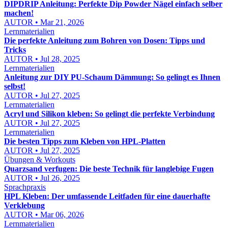
DIPDRIP Anleitung: Perfekte Dip Powder Nägel einfach selber
machen!
AUTOR • Mar 21, 2026
Lernmaterialien
Die perfekte Anleitung zum Bohren von Dosen: Tipps und
Tricks
AUTOR • Jul 28, 2025
Lernmaterialien
Anleitung zur DIY PU-Schaum Dämmung: So gelingt es Ihnen
selbst!
AUTOR • Jul 27, 2025
Lernmaterialien
Acryl und Silikon kleben: So gelingt die perfekte Verbindung
AUTOR • Jul 27, 2025
Lernmaterialien
Die besten Tipps zum Kleben von HPL-Platten
AUTOR • Jul 27, 2025
Übungen & Workouts
Quarzsand verfugen: Die beste Technik für langlebige Fugen
AUTOR • Jul 26, 2025
Sprachpraxis
HPL Kleben: Der umfassende Leitfaden für eine dauerhafte
Verklebung
AUTOR • Mar 06, 2026
Lernmaterialien