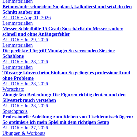
Lernmaterialien
Betonwände schneiden: So planst, kalkulierst und setzt du den
Schnitt sauber um
AUTOR • Aug 01, 2026
Lernmaterialien
Messer Schleifhilfe 15 Grad: So schärfst du Messer sauber,
schnell und ohne Anfängerfehler
AUTOR • Jul 29, 2026
Lernmaterialien
Die perfekte Türgriff Montage: So verwenden Sie eine
Schablone
AUTOR • Jul 28, 2026
Lernmaterialien
Türzarge kürzen beim Einbau: So gelingt es professionell und
ohne Probleme
AUTOR • Jul 28, 2026
Wortschatz
Zinngießen Bedeutung: Die Figuren richtig deuten und den
Silvesterbrauch verstehen
AUTOR • Jul 28, 2026
Sprachpraxis
Professionelle Anleitung zum Kleben von Tischtennisschlägern:
So optimiere ich mein Spiel mit dem richtigen Setup
AUTOR • Jul 27, 2026
Übungen & Workouts