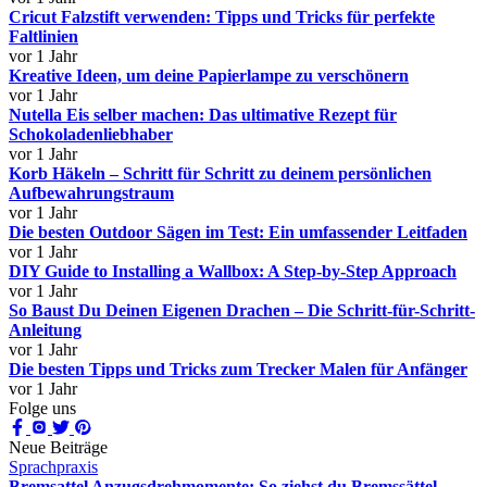
Cricut Falzstift verwenden: Tipps und Tricks für perfekte
Faltlinien
vor 1 Jahr
Kreative Ideen, um deine Papierlampe zu verschönern
vor 1 Jahr
Nutella Eis selber machen: Das ultimative Rezept für
Schokoladenliebhaber
vor 1 Jahr
Korb Häkeln – Schritt für Schritt zu deinem persönlichen
Aufbewahrungstraum
vor 1 Jahr
Die besten Outdoor Sägen im Test: Ein umfassender Leitfaden
vor 1 Jahr
DIY Guide to Installing a Wallbox: A Step-by-Step Approach
vor 1 Jahr
So Baust Du Deinen Eigenen Drachen – Die Schritt-für-Schritt-
Anleitung
vor 1 Jahr
Die besten Tipps und Tricks zum Trecker Malen für Anfänger
vor 1 Jahr
Folge uns
Neue Beiträge
Sprachpraxis
Bremsattel Anzugsdrehmomente: So ziehst du Bremssättel