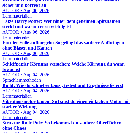
sicher und korrekt an
AUTOR • Aug 06, 2026
Lernmaterialien
Tatze Harry Potter: Wer hinter dem geheimen Spitznamen
steckt und warum er so wichtig ist
AUTOR • Aug 06, 2026
Lernmaterialien
Furnier Folie aufbuegeln: So gelingt das saubere Aufbringen
ohne Blasen und Kanten
AUTOR • Aug 06, 2026
Lernmaterialien
Schleifpapier Körnung verstehen: Welche Körnung du wann
brauchst
AUTOR • Aug 04, 2026
Sprachlernmethoden
Build: Wie du schneller baust, testest und Ergebnisse lieferst
AUTOR • Aug 04, 2026
Lernmaterialien
Vibrationsmotor bauen: So baust du einen einfachen Motor mit
starker Wirkung
AUTOR • Aug 04, 2026
Lernmaterialien
Struktur Rolle Putz: So bekommst du saubere Oberflächen
ohne Chaos