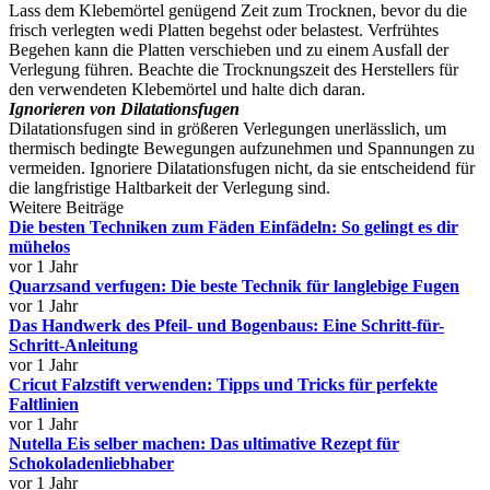
Lass dem Klebemörtel genügend Zeit zum Trocknen, bevor du die
frisch verlegten wedi Platten begehst oder belastest. Verfrühtes
Begehen kann die Platten verschieben und zu einem Ausfall der
Verlegung führen. Beachte die Trocknungszeit des Herstellers für
den verwendeten Klebemörtel und halte dich daran.
Ignorieren von Dilatationsfugen
Dilatationsfugen sind in größeren Verlegungen unerlässlich, um
thermisch bedingte Bewegungen aufzunehmen und Spannungen zu
vermeiden. Ignoriere Dilatationsfugen nicht, da sie entscheidend für
die langfristige Haltbarkeit der Verlegung sind.
Weitere Beiträge
Die besten Techniken zum Fäden Einfädeln: So gelingt es dir
mühelos
vor 1 Jahr
Quarzsand verfugen: Die beste Technik für langlebige Fugen
vor 1 Jahr
Das Handwerk des Pfeil- und Bogenbaus: Eine Schritt-für-
Schritt-Anleitung
vor 1 Jahr
Cricut Falzstift verwenden: Tipps und Tricks für perfekte
Faltlinien
vor 1 Jahr
Nutella Eis selber machen: Das ultimative Rezept für
Schokoladenliebhaber
vor 1 Jahr