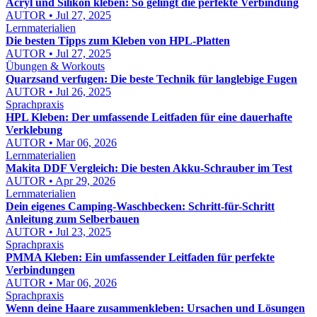
Acryl und Silikon kleben: So gelingt die perfekte Verbindung
AUTOR • Jul 27, 2025
Lernmaterialien
Die besten Tipps zum Kleben von HPL-Platten
AUTOR • Jul 27, 2025
Übungen & Workouts
Quarzsand verfugen: Die beste Technik für langlebige Fugen
AUTOR • Jul 26, 2025
Sprachpraxis
HPL Kleben: Der umfassende Leitfaden für eine dauerhafte
Verklebung
AUTOR • Mar 06, 2026
Lernmaterialien
Makita DDF Vergleich: Die besten Akku-Schrauber im Test
AUTOR • Apr 29, 2026
Lernmaterialien
Dein eigenes Camping-Waschbecken: Schritt-für-Schritt
Anleitung zum Selberbauen
AUTOR • Jul 23, 2025
Sprachpraxis
PMMA Kleben: Ein umfassender Leitfaden für perfekte
Verbindungen
AUTOR • Mar 06, 2026
Sprachpraxis
Wenn deine Haare zusammenkleben: Ursachen und Lösungen