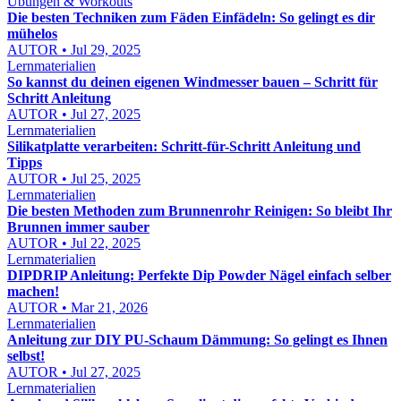
Übungen & Workouts
Die besten Techniken zum Fäden Einfädeln: So gelingt es dir
mühelos
AUTOR • Jul 29, 2025
Lernmaterialien
So kannst du deinen eigenen Windmesser bauen – Schritt für
Schritt Anleitung
AUTOR • Jul 27, 2025
Lernmaterialien
Silikatplatte verarbeiten: Schritt-für-Schritt Anleitung und
Tipps
AUTOR • Jul 25, 2025
Lernmaterialien
Die besten Methoden zum Brunnenrohr Reinigen: So bleibt Ihr
Brunnen immer sauber
AUTOR • Jul 22, 2025
Lernmaterialien
DIPDRIP Anleitung: Perfekte Dip Powder Nägel einfach selber
machen!
AUTOR • Mar 21, 2026
Lernmaterialien
Anleitung zur DIY PU-Schaum Dämmung: So gelingt es Ihnen
selbst!
AUTOR • Jul 27, 2025
Lernmaterialien