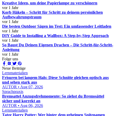
Kreative Ideen, um deine Papierlampe zu verschönern
vor 1 Jahr
Korb Häkeln – Schritt für Schritt zu deinem persönlichen
Aufbewahrungstraum
vor 1 Jahr
Die besten Outdoor Sägen im Test: Ein umfassender Leitfaden
vor 1 Jahr
DIY Guide to Installing a Wallbox: A Step-by-Step Approach
vor 1 Jahr
So Baust Du Deinen Eigenen Drachen – Die Schritt-für-Schritt-
Anleitung
vor 1 Jahr
Folge uns
Neue Beiträge
Lernmaterialien
Frisuren bei langem Hals: Diese Schnitte gleichen optisch aus
und sehen stark aus
AUTOR • Aug 07, 2026
Sprachpraxis
Bremsattel Anzugsdrehmomente: So ziehst du Bremssättel
sicher und korrekt an
AUTOR • Aug 06, 2026
Lernmaterialien
Tatze Harry Potter: Wer hinter dem geheimen Spitznamen