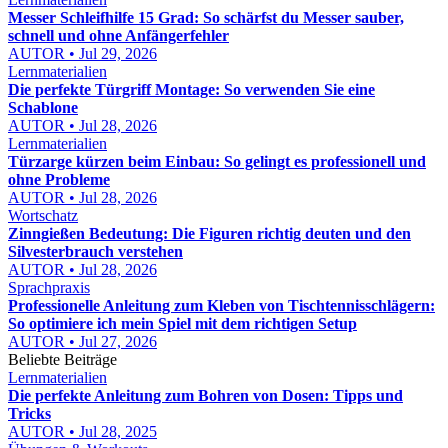
Messer Schleifhilfe 15 Grad: So schärfst du Messer sauber,
schnell und ohne Anfängerfehler
AUTOR • Jul 29, 2026
Lernmaterialien
Die perfekte Türgriff Montage: So verwenden Sie eine
Schablone
AUTOR • Jul 28, 2026
Lernmaterialien
Türzarge kürzen beim Einbau: So gelingt es professionell und
ohne Probleme
AUTOR • Jul 28, 2026
Wortschatz
Zinngießen Bedeutung: Die Figuren richtig deuten und den
Silvesterbrauch verstehen
AUTOR • Jul 28, 2026
Sprachpraxis
Professionelle Anleitung zum Kleben von Tischtennisschlägern:
So optimiere ich mein Spiel mit dem richtigen Setup
AUTOR • Jul 27, 2026
Beliebte Beiträge
Lernmaterialien
Die perfekte Anleitung zum Bohren von Dosen: Tipps und
Tricks
AUTOR • Jul 28, 2025