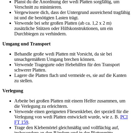
Planst du die Anordnung der wedi Platten sorgfältig, um
Verschnitt zu minimieren.
Vergewissere dich, dass der Untergrund ausreichend tragfähig
ist und die benötigten Lasten trägt.
Verwende bei sehr großen Platten (ab ca. 1,2 x 2 m)
zusätzliche Stützen oder Hilfskonstruktionen, um ein
Durchbiegen zu verhindern.
Umgang und Transport
Behandle große wedi Platten mit Vorsicht, da sie bei
unsachgemäßem Umgang brechen können.
Verwende Tragegurte oder Hebehilfen für den Transport
schwerer Platten.
Lagere die Platten flach und vermeide es, sie auf die Kanten
zu stellen.
Verlegung
Arbeite bei großen Platten mit einem Helfer zusammen, um
die Verlegung zu erleichtern.
Verwende einen geeigneten Fliesenkleber, der speziell für die
Verlegung von wedi Platten entwickelt wurde, wie z. B.
PCI
FT 159
.
Trage den Klebemörtel gleichmäßig und vollflächig auf,
insbesondere an den Rändern und in der Plattenmitte.