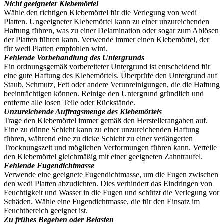
Nicht geeigneter Klebemörtel
Wähle den richtigen Klebemörtel für die Verlegung von wedi
Platten. Ungeeigneter Klebemörtel kann zu einer unzureichenden
Haftung führen, was zu einer Delamination oder sogar zum Ablösen
der Platten führen kann. Verwende immer einen Klebemörtel, der
für wedi Platten empfohlen wird.
Fehlende Vorbehandlung des Untergrunds
Ein ordnungsgemäß vorbereiteter Untergrund ist entscheidend für
eine gute Haftung des Klebemörtels. Überprüfe den Untergrund auf
Staub, Schmutz, Fett oder andere Verunreinigungen, die die Haftung
beeinträchtigen können. Reinige den Untergrund gründlich und
entferne alle losen Teile oder Rückstände.
Unzureichende Auftragsmenge des Klebemörtels
Trage den Klebemörtel immer gemäß den Herstellerangaben auf.
Eine zu dünne Schicht kann zu einer unzureichenden Haftung
führen, während eine zu dicke Schicht zu einer verlängerten
Trocknungszeit und möglichen Verformungen führen kann. Verteile
den Klebemörtel gleichmäßig mit einer geeigneten Zahntraufel.
Fehlende Fugendichtmasse
Verwende eine geeignete Fugendichtmasse, um die Fugen zwischen
den wedi Platten abzudichten. Dies verhindert das Eindringen von
Feuchtigkeit und Wasser in die Fugen und schützt die Verlegung vor
Schäden. Wähle eine Fugendichtmasse, die für den Einsatz im
Feuchtbereich geeignet ist.
Zu frühes Begehen oder Belasten