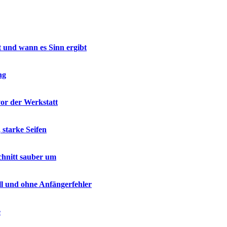
t und wann es Sinn ergibt
ng
vor der Werkstatt
 starke Seifen
chnitt sauber um
ell und ohne Anfängerfehler
e