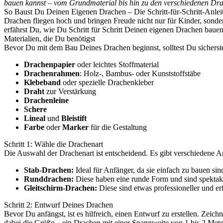
bauen kannst – vom Grundmaterial bis hin zu den verschiedenen Dr
So Baust Du Deinen Eigenen Drachen – Die Schritt-für-Schritt-Anlei
Drachen fliegen hoch und bringen Freude nicht nur für Kinder, sonde
erfährst Du, wie Du Schritt für Schritt Deinen eigenen Drachen bauen
Materialien, die Du benötigst
Bevor Du mit dem Bau Deines Drachen beginnst, solltest Du sicherste
Drachenpapier
oder leichtes Stoffmaterial
Drachenrahmen
: Holz-, Bambus- oder Kunststoffstäbe
Klebeband
oder spezielle Drachenkleber
Draht
zur Verstärkung
Drachenleine
Schere
Lineal
und
Bleistift
Farbe
oder
Marker
für die Gestaltung
Schritt 1: Wähle die Drachenart
Die Auswahl der Drachenart ist entscheidend. Es gibt verschiedene 
Stab-Drachen:
Ideal für Anfänger, da sie einfach zu bauen sin
Runddrachen:
Diese haben eine runde Form und sind spektakul
Gleitschirm-Drachen:
Diese sind etwas professioneller und e
Schritt 2: Entwurf Deines Drachen
Bevor Du anfängst, ist es hilfreich, einen Entwurf zu erstellen. Ze
dabei die Größe – ein Drachen mit einer Spannweite von 1 bis 2 Metern