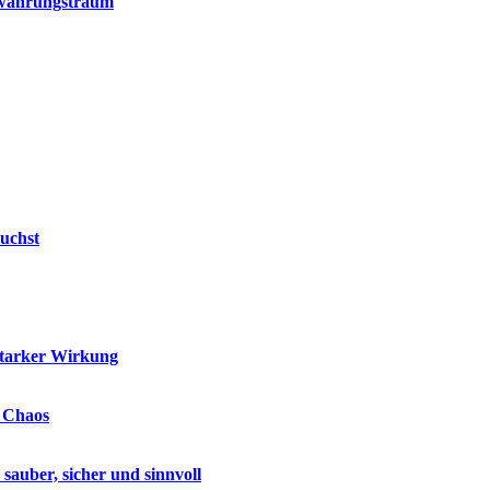
bewahrungstraum
uchst
starker Wirkung
e Chaos
auber, sicher und sinnvoll