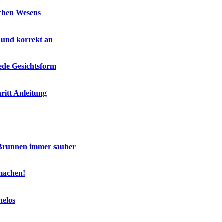
schen Wesens
 und korrekt an
jede Gesichtsform
ritt Anleitung
 Brunnen immer sauber
machen!
helos