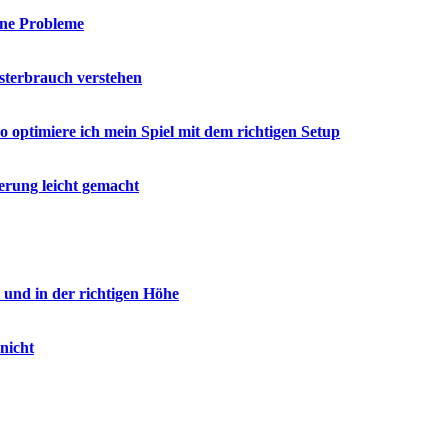
hne Probleme
esterbrauch verstehen
o optimiere ich mein Spiel mit dem richtigen Setup
erung leicht gemacht
l und in der richtigen Höhe
nicht