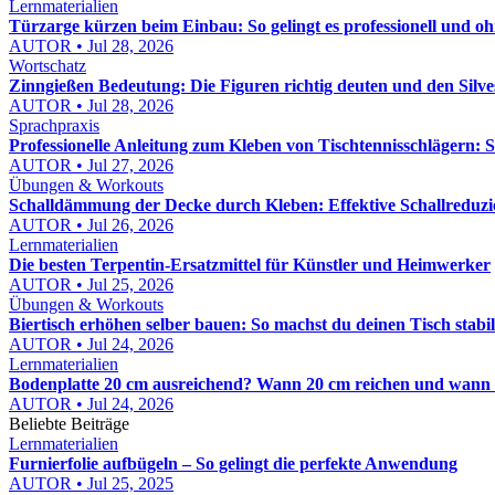
Lernmaterialien
Türzarge kürzen beim Einbau: So gelingt es professionell und o
AUTOR • Jul 28, 2026
Wortschatz
Zinngießen Bedeutung: Die Figuren richtig deuten und den Silv
AUTOR • Jul 28, 2026
Sprachpraxis
Professionelle Anleitung zum Kleben von Tischtennisschlägern: S
AUTOR • Jul 27, 2026
Übungen & Workouts
Schalldämmung der Decke durch Kleben: Effektive Schallreduzi
AUTOR • Jul 26, 2026
Lernmaterialien
Die besten Terpentin-Ersatzmittel für Künstler und Heimwerker
AUTOR • Jul 25, 2026
Übungen & Workouts
Biertisch erhöhen selber bauen: So machst du deinen Tisch stabi
AUTOR • Jul 24, 2026
Lernmaterialien
Bodenplatte 20 cm ausreichend? Wann 20 cm reichen und wann 
AUTOR • Jul 24, 2026
Beliebte Beiträge
Lernmaterialien
Furnierfolie aufbügeln – So gelingt die perfekte Anwendung
AUTOR • Jul 25, 2025