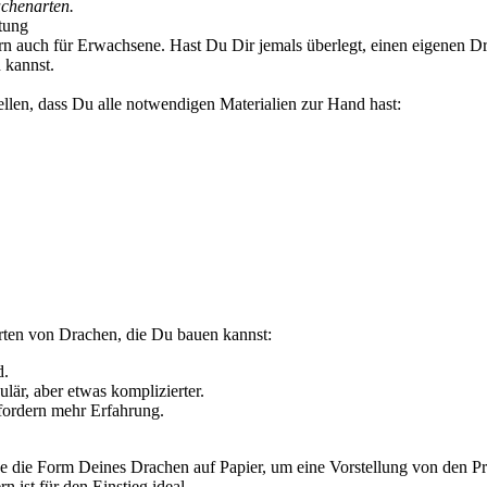
achenarten.
tung
rn auch für Erwachsene. Hast Du Dir jemals überlegt, einen eigenen Dra
 kannst.
llen, dass Du alle notwendigen Materialien zur Hand hast:
Arten von Drachen, die Du bauen kannst:
d.
är, aber etwas komplizierter.
rfordern mehr Erfahrung.
ichne die Form Deines Drachen auf Papier, um eine Vorstellung von den
 ist für den Einstieg ideal.