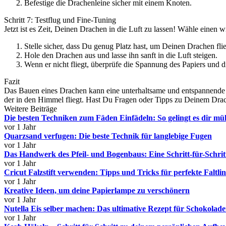
Befestige die Drachenleine sicher mit einem Knoten.
Schritt 7: Testflug und Fine-Tuning
Jetzt ist es Zeit, Deinen Drachen in die Luft zu lassen! Wähle einen 
Stelle sicher, dass Du genug Platz hast, um Deinen Drachen fli
Hole den Drachen aus und lasse ihn sanft in die Luft steigen.
Wenn er nicht fliegt, überprüfe die Spannung des Papiers und d
Fazit
Das Bauen eines Drachen kann eine unterhaltsame und entspannende Akt
der in den Himmel fliegt. Hast Du Fragen oder Tipps zu Deinem Dra
Weitere Beiträge
Die besten Techniken zum Fäden Einfädeln: So gelingt es dir mü
vor 1 Jahr
Quarzsand verfugen: Die beste Technik für langlebige Fugen
vor 1 Jahr
Das Handwerk des Pfeil- und Bogenbaus: Eine Schritt-für-Schrit
vor 1 Jahr
Cricut Falzstift verwenden: Tipps und Tricks für perfekte Faltlin
vor 1 Jahr
Kreative Ideen, um deine Papierlampe zu verschönern
vor 1 Jahr
Nutella Eis selber machen: Das ultimative Rezept für Schokolad
vor 1 Jahr