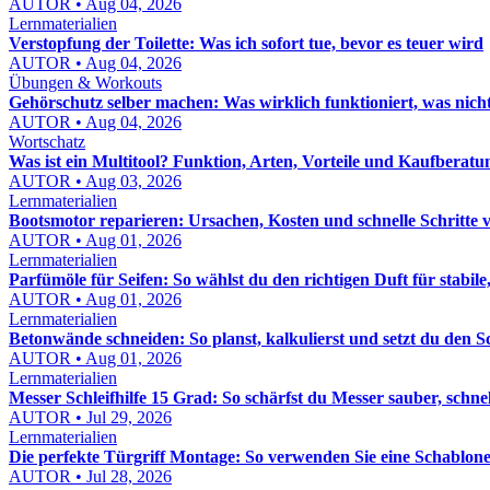
AUTOR • Aug 04, 2026
Lernmaterialien
Verstopfung der Toilette: Was ich sofort tue, bevor es teuer wird
AUTOR • Aug 04, 2026
Übungen & Workouts
Gehörschutz selber machen: Was wirklich funktioniert, was nich
AUTOR • Aug 04, 2026
Wortschatz
Was ist ein Multitool? Funktion, Arten, Vorteile und Kaufberatu
AUTOR • Aug 03, 2026
Lernmaterialien
Bootsmotor reparieren: Ursachen, Kosten und schnelle Schritte 
AUTOR • Aug 01, 2026
Lernmaterialien
Parfümöle für Seifen: So wählst du den richtigen Duft für stabile,
AUTOR • Aug 01, 2026
Lernmaterialien
Betonwände schneiden: So planst, kalkulierst und setzt du den S
AUTOR • Aug 01, 2026
Lernmaterialien
Messer Schleifhilfe 15 Grad: So schärfst du Messer sauber, schn
AUTOR • Jul 29, 2026
Lernmaterialien
Die perfekte Türgriff Montage: So verwenden Sie eine Schablon
AUTOR • Jul 28, 2026