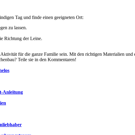
windigen Tag und finde einen geeigneten Ort:
egen zu lassen.
ie Richtung der Leine.
ivität für die ganze Familie sein. Mit den richtigen Materialien und 
chenbau? Teile sie in den Kommentaren!
helos
t-Anleitung
ien
enliebhaber