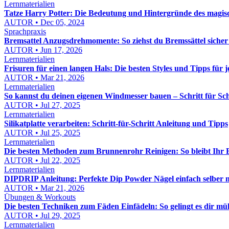
Lernmaterialien
Tatze Harry Potter: Die Bedeutung und Hintergründe des magi
AUTOR • Dec 05, 2024
Sprachpraxis
Bremsattel Anzugsdrehmomente: So ziehst du Bremssättel sicher
AUTOR • Jun 17, 2026
Lernmaterialien
Frisuren für einen langen Hals: Die besten Styles und Tipps für 
AUTOR • Mar 21, 2026
Lernmaterialien
So kannst du deinen eigenen Windmesser bauen – Schritt für Sch
AUTOR • Jul 27, 2025
Lernmaterialien
Silikatplatte verarbeiten: Schritt-für-Schritt Anleitung und Tipps
AUTOR • Jul 25, 2025
Lernmaterialien
Die besten Methoden zum Brunnenrohr Reinigen: So bleibt Ihr
AUTOR • Jul 22, 2025
Lernmaterialien
DIPDRIP Anleitung: Perfekte Dip Powder Nägel einfach selber 
AUTOR • Mar 21, 2026
Übungen & Workouts
Die besten Techniken zum Fäden Einfädeln: So gelingt es dir mü
AUTOR • Jul 29, 2025
Lernmaterialien