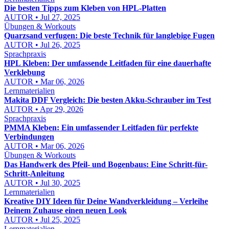
Die besten Tipps zum Kleben von HPL-Platten
AUTOR • Jul 27, 2025
Übungen & Workouts
Quarzsand verfugen: Die beste Technik für langlebige Fugen
AUTOR • Jul 26, 2025
Sprachpraxis
HPL Kleben: Der umfassende Leitfaden für eine dauerhafte
Verklebung
AUTOR • Mar 06, 2026
Lernmaterialien
Makita DDF Vergleich: Die besten Akku-Schrauber im Test
AUTOR • Apr 29, 2026
Sprachpraxis
PMMA Kleben: Ein umfassender Leitfaden für perfekte
Verbindungen
AUTOR • Mar 06, 2026
Übungen & Workouts
Das Handwerk des Pfeil- und Bogenbaus: Eine Schritt-für-
Schritt-Anleitung
AUTOR • Jul 30, 2025
Lernmaterialien
Kreative DIY Ideen für Deine Wandverkleidung – Verleihe
Deinem Zuhause einen neuen Look
AUTOR • Jul 25, 2025
Lernmaterialien