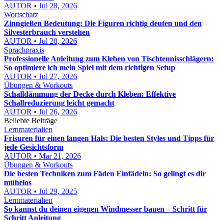
AUTOR • Jul 28, 2026
Wortschatz
Zinngießen Bedeutung: Die Figuren richtig deuten und den
Silvesterbrauch verstehen
AUTOR • Jul 28, 2026
Sprachpraxis
Professionelle Anleitung zum Kleben von Tischtennisschlägern:
So optimiere ich mein Spiel mit dem richtigen Setup
AUTOR • Jul 27, 2026
Übungen & Workouts
Schalldämmung der Decke durch Kleben: Effektive
Schallreduzierung leicht gemacht
AUTOR • Jul 26, 2026
Beliebte Beiträge
Lernmaterialien
Frisuren für einen langen Hals: Die besten Styles und Tipps für
jede Gesichtsform
AUTOR • Mar 21, 2026
Übungen & Workouts
Die besten Techniken zum Fäden Einfädeln: So gelingt es dir
mühelos
AUTOR • Jul 29, 2025
Lernmaterialien
So kannst du deinen eigenen Windmesser bauen – Schritt für
Schritt Anleitung