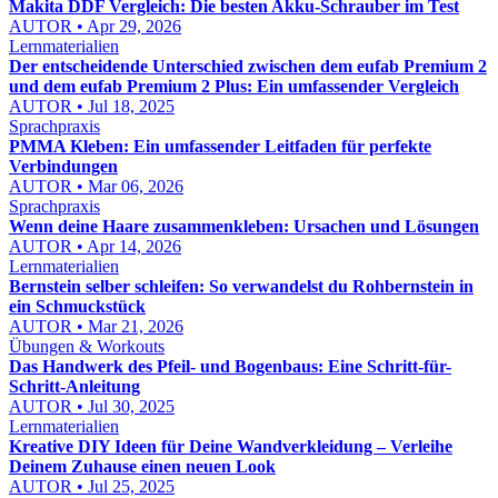
Makita DDF Vergleich: Die besten Akku-Schrauber im Test
AUTOR • Apr 29, 2026
Lernmaterialien
Der entscheidende Unterschied zwischen dem eufab Premium 2
und dem eufab Premium 2 Plus: Ein umfassender Vergleich
AUTOR • Jul 18, 2025
Sprachpraxis
PMMA Kleben: Ein umfassender Leitfaden für perfekte
Verbindungen
AUTOR • Mar 06, 2026
Sprachpraxis
Wenn deine Haare zusammenkleben: Ursachen und Lösungen
AUTOR • Apr 14, 2026
Lernmaterialien
Bernstein selber schleifen: So verwandelst du Rohbernstein in
ein Schmuckstück
AUTOR • Mar 21, 2026
Übungen & Workouts
Das Handwerk des Pfeil- und Bogenbaus: Eine Schritt-für-
Schritt-Anleitung
AUTOR • Jul 30, 2025
Lernmaterialien
Kreative DIY Ideen für Deine Wandverkleidung – Verleihe
Deinem Zuhause einen neuen Look
AUTOR • Jul 25, 2025