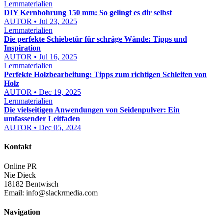
Lernmaterialien
DIY Kernbohrung 150 mm: So gelingt es dir selbst
AUTOR • Jul 23, 2025
Lernmaterialien
Die perfekte Schiebetür für schräge Wände: Tipps und
Inspiration
AUTOR • Jul 16, 2025
Lernmaterialien
Perfekte Holzbearbeitung: Tipps zum richtigen Schleifen von
Holz
AUTOR • Dec 19, 2025
Lernmaterialien
Die vielseitigen Anwendungen von Seidenpulver: Ein
umfassender Leitfaden
AUTOR • Dec 05, 2024
Kontakt
Online PR
Nie Dieck
18182 Bentwisch
Email:
info@slackrmedia.com
Navigation