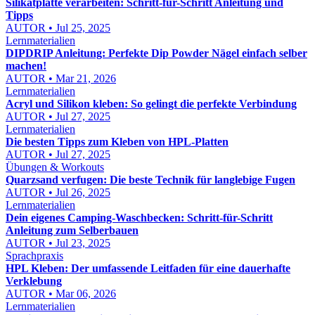
Silikatplatte verarbeiten: Schritt-für-Schritt Anleitung und
Tipps
AUTOR • Jul 25, 2025
Lernmaterialien
DIPDRIP Anleitung: Perfekte Dip Powder Nägel einfach selber
machen!
AUTOR • Mar 21, 2026
Lernmaterialien
Acryl und Silikon kleben: So gelingt die perfekte Verbindung
AUTOR • Jul 27, 2025
Lernmaterialien
Die besten Tipps zum Kleben von HPL-Platten
AUTOR • Jul 27, 2025
Übungen & Workouts
Quarzsand verfugen: Die beste Technik für langlebige Fugen
AUTOR • Jul 26, 2025
Lernmaterialien
Dein eigenes Camping-Waschbecken: Schritt-für-Schritt
Anleitung zum Selberbauen
AUTOR • Jul 23, 2025
Sprachpraxis
HPL Kleben: Der umfassende Leitfaden für eine dauerhafte
Verklebung
AUTOR • Mar 06, 2026
Lernmaterialien