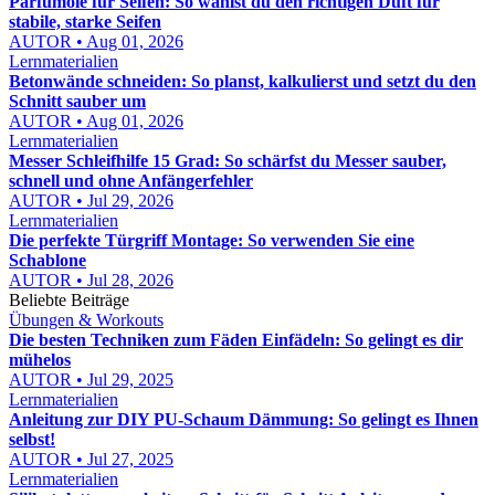
Parfümöle für Seifen: So wählst du den richtigen Duft für
stabile, starke Seifen
AUTOR • Aug 01, 2026
Lernmaterialien
Betonwände schneiden: So planst, kalkulierst und setzt du den
Schnitt sauber um
AUTOR • Aug 01, 2026
Lernmaterialien
Messer Schleifhilfe 15 Grad: So schärfst du Messer sauber,
schnell und ohne Anfängerfehler
AUTOR • Jul 29, 2026
Lernmaterialien
Die perfekte Türgriff Montage: So verwenden Sie eine
Schablone
AUTOR • Jul 28, 2026
Beliebte Beiträge
Übungen & Workouts
Die besten Techniken zum Fäden Einfädeln: So gelingt es dir
mühelos
AUTOR • Jul 29, 2025
Lernmaterialien
Anleitung zur DIY PU-Schaum Dämmung: So gelingt es Ihnen
selbst!
AUTOR • Jul 27, 2025
Lernmaterialien