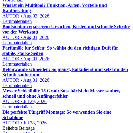
Was ist ein Multitool? Funktion, Arten, Vorteile und
Kaufberatung
AUTOR • Aug 03, 2026
Lernmaterialien
Bootsmotor reparieren: Ursachen, Kosten und schnelle Schritte
vor der Werkstatt
AUTOR • Aug 01, 2026
Lernmaterialien
Parfümöle für Seifen: So wählst du den richtigen Duft für
stabile, starke Seifen
AUTOR • Aug 01, 2026
Lernmaterialien
Betonwände schneiden: So planst, kalkulierst und setzt du den
Schnitt sauber um
AUTOR • Aug 01, 2026
Lernmaterialien
Messer Schleifhilfe 15 Grad: So schärfst du Messer sauber,
schnell und ohne Anfängerfehler
AUTOR • Jul 29, 2026
Lernmaterialien
Die perfekte Türgriff Montage: So verwenden Sie eine
Schablone
AUTOR • Jul 28, 2026
Beliebte Beiträge