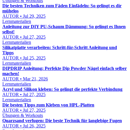
Übungen & Workouts
Die besten Techniken zum Fäden Einfädeln: So gelingt es dir
mühelos
AUTOR • Jul 29, 2025
Lernmaterialien
Anleitung zur DIY PU-Schaum Dämmung: So gelingt es Ihnen
selbst!
AUTOR • Jul 27, 2025
Lernmaterialien
Silikatplatte verarbeiten: Schritt-für-Schritt Anleitung und
Tipps
AUTOR • Jul 25, 2025
Lernmaterialien
DIPDRIP Anleitung: Perfekte Dip Powder Nägel einfach selber
machen!
AUTOR • Mar 21, 2026
Lernmaterialien
Acryl und Silikon kleben: So gelingt die perfekte Verbindung
AUTOR • Jul 27, 2025
Lernmaterialien
Die besten Tipps zum Kleben von HPL-Platten
AUTOR • Jul 27, 2025
Übungen & Workouts
Quarzsand verfugen: Die beste Technik für langlebige Fugen
AUTOR • Jul 26, 2025