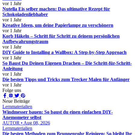
vor 1 Jahr
Nutella Eis selber machen: Das ultimative Rezept für
Schokoladenliebhaber
vor 1 Jahr
Kreative Ideen, um deine Papierlampe zu verschönern
vor 1 Jahr
Korb Häkeln – Schritt für Schritt zu deinem persönlichen
Aufbewahrungstraum
vor 1 Jahr
DIY Guide to Installing a Wallbox: A Step-by-Step Approach
vor 1 Jahr
So Baust Du Deinen Eigenen Drachen – Die Schritt-für-Schritt-
Anleitung
vor 1 Jahr
Die besten Tipps und Tricks zum Trecker Malen für Anfänger
vor 1 Jahr
Folge uns
Neue Beiträge
Lernmaterialien
Windmesser bauen: So baust du einen einfachen DIY-
Anemometer selbst
AUTOR • Aug 08, 2026
Lernmaterialien
Die besten Methoden zum Brunnenrohr Reinigen: So bleibt Ihr