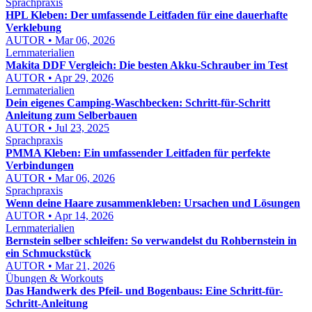
Sprachpraxis
HPL Kleben: Der umfassende Leitfaden für eine dauerhafte
Verklebung
AUTOR • Mar 06, 2026
Lernmaterialien
Makita DDF Vergleich: Die besten Akku-Schrauber im Test
AUTOR • Apr 29, 2026
Lernmaterialien
Dein eigenes Camping-Waschbecken: Schritt-für-Schritt
Anleitung zum Selberbauen
AUTOR • Jul 23, 2025
Sprachpraxis
PMMA Kleben: Ein umfassender Leitfaden für perfekte
Verbindungen
AUTOR • Mar 06, 2026
Sprachpraxis
Wenn deine Haare zusammenkleben: Ursachen und Lösungen
AUTOR • Apr 14, 2026
Lernmaterialien
Bernstein selber schleifen: So verwandelst du Rohbernstein in
ein Schmuckstück
AUTOR • Mar 21, 2026
Übungen & Workouts
Das Handwerk des Pfeil- und Bogenbaus: Eine Schritt-für-
Schritt-Anleitung