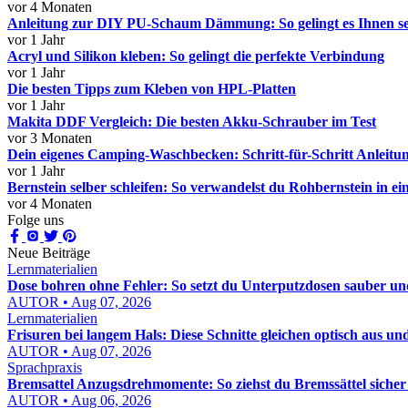
vor 4 Monaten
Anleitung zur DIY PU-Schaum Dämmung: So gelingt es Ihnen se
vor 1 Jahr
Acryl und Silikon kleben: So gelingt die perfekte Verbindung
vor 1 Jahr
Die besten Tipps zum Kleben von HPL-Platten
vor 1 Jahr
Makita DDF Vergleich: Die besten Akku-Schrauber im Test
vor 3 Monaten
Dein eigenes Camping-Waschbecken: Schritt-für-Schritt Anleit
vor 1 Jahr
Bernstein selber schleifen: So verwandelst du Rohbernstein in 
vor 4 Monaten
Folge uns
Neue Beiträge
Lernmaterialien
Dose bohren ohne Fehler: So setzt du Unterputzdosen sauber un
AUTOR • Aug 07, 2026
Lernmaterialien
Frisuren bei langem Hals: Diese Schnitte gleichen optisch aus un
AUTOR • Aug 07, 2026
Sprachpraxis
Bremsattel Anzugsdrehmomente: So ziehst du Bremssättel sicher
AUTOR • Aug 06, 2026