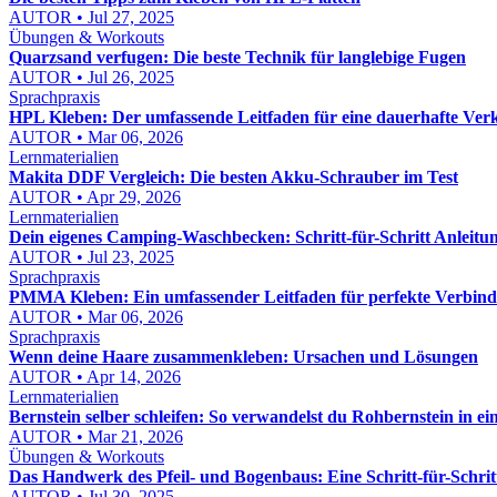
AUTOR • Jul 27, 2025
Übungen & Workouts
Quarzsand verfugen: Die beste Technik für langlebige Fugen
AUTOR • Jul 26, 2025
Sprachpraxis
HPL Kleben: Der umfassende Leitfaden für eine dauerhafte Ver
AUTOR • Mar 06, 2026
Lernmaterialien
Makita DDF Vergleich: Die besten Akku-Schrauber im Test
AUTOR • Apr 29, 2026
Lernmaterialien
Dein eigenes Camping-Waschbecken: Schritt-für-Schritt Anleit
AUTOR • Jul 23, 2025
Sprachpraxis
PMMA Kleben: Ein umfassender Leitfaden für perfekte Verbin
AUTOR • Mar 06, 2026
Sprachpraxis
Wenn deine Haare zusammenkleben: Ursachen und Lösungen
AUTOR • Apr 14, 2026
Lernmaterialien
Bernstein selber schleifen: So verwandelst du Rohbernstein in 
AUTOR • Mar 21, 2026
Übungen & Workouts
Das Handwerk des Pfeil- und Bogenbaus: Eine Schritt-für-Schrit
AUTOR • Jul 30, 2025