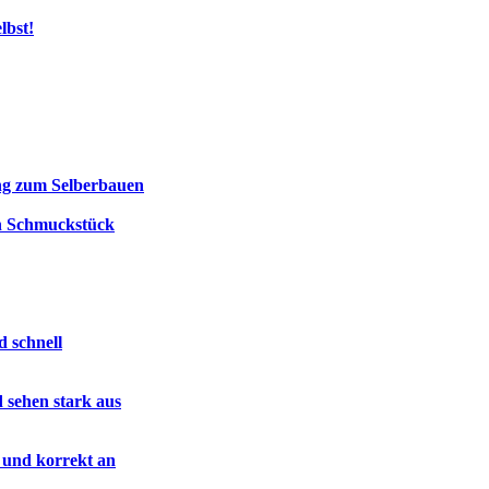
lbst!
ung zum Selberbauen
ein Schmuckstück
d schnell
d sehen stark aus
 und korrekt an