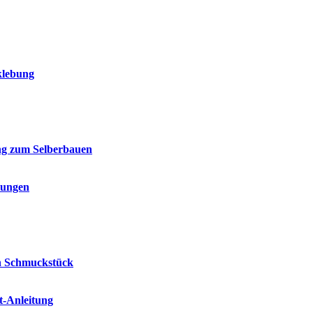
klebung
ung zum Selberbauen
dungen
ein Schmuckstück
t-Anleitung