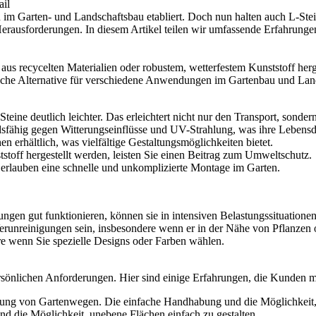
ail
en im Garten- und Landschaftsbau etabliert. Doch nun halten auch L-St
Herausforderungen. In diesem Artikel teilen wir umfassende Erfahrunge
 aus recycelten Materialien oder robustem, wetterfestem Kunststoff herge
tische Alternative für verschiedene Anwendungen im Gartenbau und Lan
Steine deutlich leichter. Das erleichtert nicht nur den Transport, son
dsfähig gegen Witterungseinflüsse und UV-Strahlung, was ihre Lebensd
 erhältlich, was vielfältige Gestaltungsmöglichkeiten bietet.
toff hergestellt werden, leisten Sie einen Beitrag zum Umweltschutz.
 erlauben eine schnelle und unkomplizierte Montage im Garten.
en gut funktionieren, können sie in intensiven Belastungssituationen w
erunreinigungen sein, insbesondere wenn er in der Nähe von Pflanzen 
e wenn Sie spezielle Designs oder Farben wählen.
önlichen Anforderungen. Hier sind einige Erfahrungen, die Kunden mi
tung von Gartenwegen. Die einfache Handhabung und die Möglichkeit, 
und die Möglichkeit, unebene Flächen einfach zu gestalten.