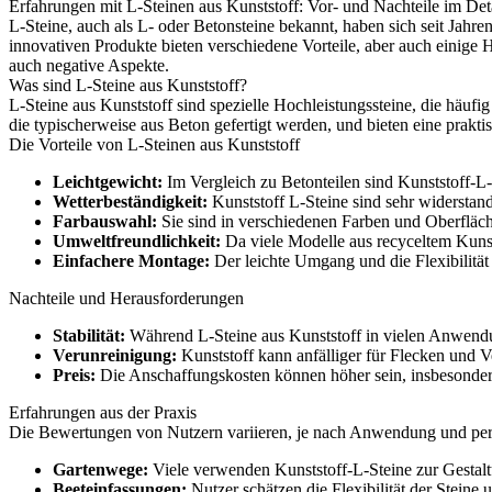
Erfahrungen mit L-Steinen aus Kunststoff: Vor- und Nachteile im Det
L-Steine, auch als L- oder Betonsteine bekannt, haben sich seit Jahr
innovativen Produkte bieten verschiedene Vorteile, aber auch einige 
auch negative Aspekte.
Was sind L-Steine aus Kunststoff?
L-Steine aus Kunststoff sind spezielle Hochleistungssteine, die häufig
die typischerweise aus Beton gefertigt werden, und bieten eine prak
Die Vorteile von L-Steinen aus Kunststoff
Leichtgewicht:
Im Vergleich zu Betonteilen sind Kunststoff-L-
Wetterbeständigkeit:
Kunststoff L-Steine sind sehr widerstan
Farbauswahl:
Sie sind in verschiedenen Farben und Oberflächen
Umweltfreundlichkeit:
Da viele Modelle aus recyceltem Kunsts
Einfachere Montage:
Der leichte Umgang und die Flexibilität
Nachteile und Herausforderungen
Stabilität:
Während L-Steine aus Kunststoff in vielen Anwendung
Verunreinigung:
Kunststoff kann anfälliger für Flecken und V
Preis:
Die Anschaffungskosten können höher sein, insbesonder
Erfahrungen aus der Praxis
Die Bewertungen von Nutzern variieren, je nach Anwendung und pers
Gartenwege:
Viele verwenden Kunststoff-L-Steine zur Gestal
Beeteinfassungen:
Nutzer schätzen die Flexibilität der Steine 