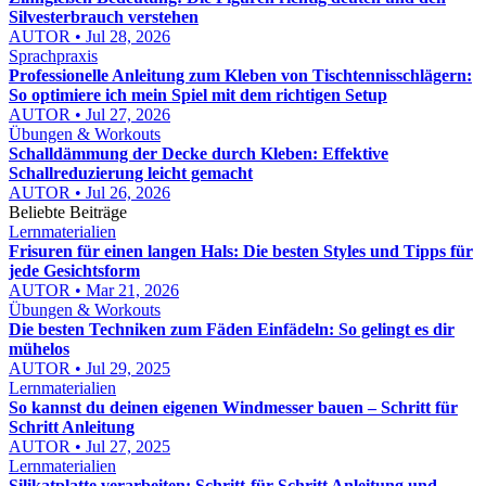
Silvesterbrauch verstehen
AUTOR • Jul 28, 2026
Sprachpraxis
Professionelle Anleitung zum Kleben von Tischtennisschlägern:
So optimiere ich mein Spiel mit dem richtigen Setup
AUTOR • Jul 27, 2026
Übungen & Workouts
Schalldämmung der Decke durch Kleben: Effektive
Schallreduzierung leicht gemacht
AUTOR • Jul 26, 2026
Beliebte Beiträge
Lernmaterialien
Frisuren für einen langen Hals: Die besten Styles und Tipps für
jede Gesichtsform
AUTOR • Mar 21, 2026
Übungen & Workouts
Die besten Techniken zum Fäden Einfädeln: So gelingt es dir
mühelos
AUTOR • Jul 29, 2025
Lernmaterialien
So kannst du deinen eigenen Windmesser bauen – Schritt für
Schritt Anleitung
AUTOR • Jul 27, 2025
Lernmaterialien
Silikatplatte verarbeiten: Schritt-für-Schritt Anleitung und