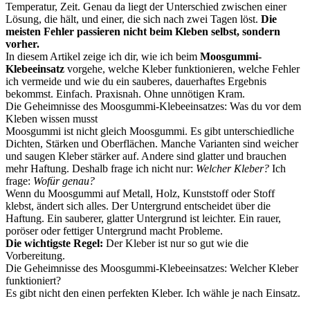
Temperatur, Zeit. Genau da liegt der Unterschied zwischen einer
Lösung, die hält, und einer, die sich nach zwei Tagen löst.
Die
meisten Fehler passieren nicht beim Kleben selbst, sondern
vorher.
In diesem Artikel zeige ich dir, wie ich beim
Moosgummi-
Klebeeinsatz
vorgehe, welche Kleber funktionieren, welche Fehler
ich vermeide und wie du ein sauberes, dauerhaftes Ergebnis
bekommst. Einfach. Praxisnah. Ohne unnötigen Kram.
Die Geheimnisse des Moosgummi-Klebeeinsatzes: Was du vor dem
Kleben wissen musst
Moosgummi ist nicht gleich Moosgummi. Es gibt unterschiedliche
Dichten, Stärken und Oberflächen. Manche Varianten sind weicher
und saugen Kleber stärker auf. Andere sind glatter und brauchen
mehr Haftung. Deshalb frage ich nicht nur:
Welcher Kleber?
Ich
frage:
Wofür genau?
Wenn du Moosgummi auf Metall, Holz, Kunststoff oder Stoff
klebst, ändert sich alles. Der Untergrund entscheidet über die
Haftung. Ein sauberer, glatter Untergrund ist leichter. Ein rauer,
poröser oder fettiger Untergrund macht Probleme.
Die wichtigste Regel:
Der Kleber ist nur so gut wie die
Vorbereitung.
Die Geheimnisse des Moosgummi-Klebeeinsatzes: Welcher Kleber
funktioniert?
Es gibt nicht den einen perfekten Kleber. Ich wähle je nach Einsatz.