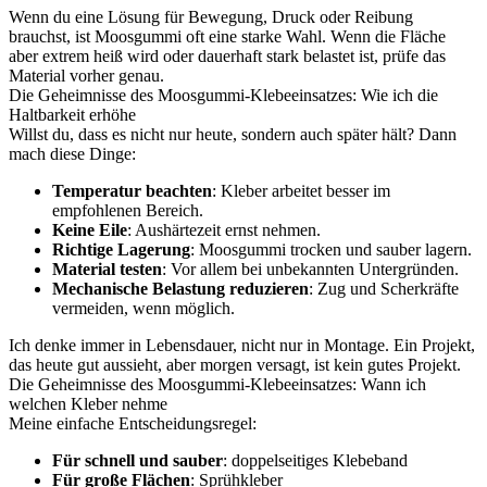
Wenn du eine Lösung für Bewegung, Druck oder Reibung
brauchst, ist Moosgummi oft eine starke Wahl. Wenn die Fläche
aber extrem heiß wird oder dauerhaft stark belastet ist, prüfe das
Material vorher genau.
Die Geheimnisse des Moosgummi-Klebeeinsatzes: Wie ich die
Haltbarkeit erhöhe
Willst du, dass es nicht nur heute, sondern auch später hält? Dann
mach diese Dinge:
Temperatur beachten
: Kleber arbeitet besser im
empfohlenen Bereich.
Keine Eile
: Aushärtezeit ernst nehmen.
Richtige Lagerung
: Moosgummi trocken und sauber lagern.
Material testen
: Vor allem bei unbekannten Untergründen.
Mechanische Belastung reduzieren
: Zug und Scherkräfte
vermeiden, wenn möglich.
Ich denke immer in Lebensdauer, nicht nur in Montage. Ein Projekt,
das heute gut aussieht, aber morgen versagt, ist kein gutes Projekt.
Die Geheimnisse des Moosgummi-Klebeeinsatzes: Wann ich
welchen Kleber nehme
Meine einfache Entscheidungsregel:
Für schnell und sauber
: doppelseitiges Klebeband
Für große Flächen
: Sprühkleber