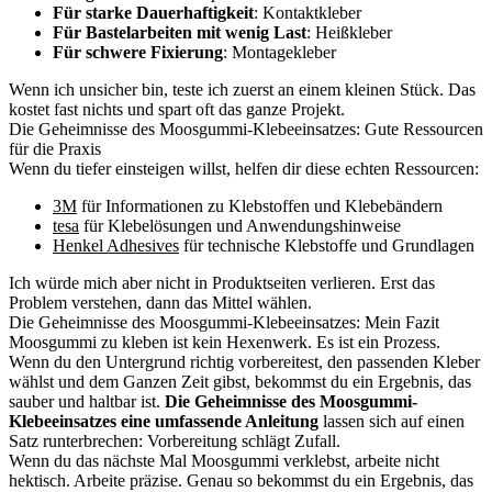
Für starke Dauerhaftigkeit
: Kontaktkleber
Für Bastelarbeiten mit wenig Last
: Heißkleber
Für schwere Fixierung
: Montagekleber
Wenn ich unsicher bin, teste ich zuerst an einem kleinen Stück. Das
kostet fast nichts und spart oft das ganze Projekt.
Die Geheimnisse des Moosgummi-Klebeeinsatzes: Gute Ressourcen
für die Praxis
Wenn du tiefer einsteigen willst, helfen dir diese echten Ressourcen:
3M
für Informationen zu Klebstoffen und Klebebändern
tesa
für Klebelösungen und Anwendungshinweise
Henkel Adhesives
für technische Klebstoffe und Grundlagen
Ich würde mich aber nicht in Produktseiten verlieren. Erst das
Problem verstehen, dann das Mittel wählen.
Die Geheimnisse des Moosgummi-Klebeeinsatzes: Mein Fazit
Moosgummi zu kleben ist kein Hexenwerk. Es ist ein Prozess.
Wenn du den Untergrund richtig vorbereitest, den passenden Kleber
wählst und dem Ganzen Zeit gibst, bekommst du ein Ergebnis, das
sauber und haltbar ist.
Die Geheimnisse des Moosgummi-
Klebeeinsatzes eine umfassende Anleitung
lassen sich auf einen
Satz runterbrechen: Vorbereitung schlägt Zufall.
Wenn du das nächste Mal Moosgummi verklebst, arbeite nicht
hektisch. Arbeite präzise. Genau so bekommst du ein Ergebnis, das