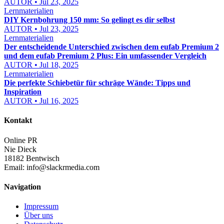
AUTOR • Jul 23, 2025
Lernmaterialien
DIY Kernbohrung 150 mm: So gelingt es dir selbst
AUTOR • Jul 23, 2025
Lernmaterialien
Der entscheidende Unterschied zwischen dem eufab Premium 2
und dem eufab Premium 2 Plus: Ein umfassender Vergleich
AUTOR • Jul 18, 2025
Lernmaterialien
Die perfekte Schiebetür für schräge Wände: Tipps und
Inspiration
AUTOR • Jul 16, 2025
Kontakt
Online PR
Nie Dieck
18182 Bentwisch
Email:
info@slackrmedia.com
Navigation
Impressum
Über uns