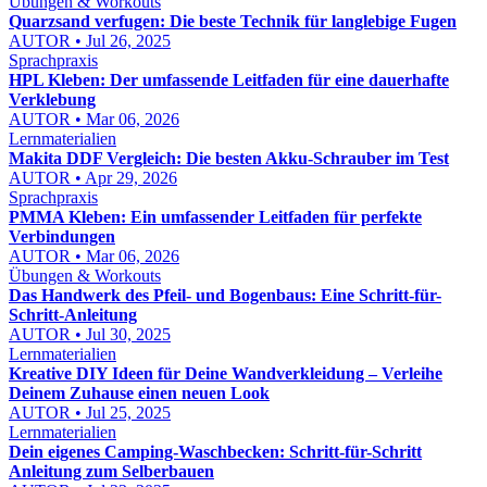
Übungen & Workouts
Quarzsand verfugen: Die beste Technik für langlebige Fugen
AUTOR • Jul 26, 2025
Sprachpraxis
HPL Kleben: Der umfassende Leitfaden für eine dauerhafte
Verklebung
AUTOR • Mar 06, 2026
Lernmaterialien
Makita DDF Vergleich: Die besten Akku-Schrauber im Test
AUTOR • Apr 29, 2026
Sprachpraxis
PMMA Kleben: Ein umfassender Leitfaden für perfekte
Verbindungen
AUTOR • Mar 06, 2026
Übungen & Workouts
Das Handwerk des Pfeil- und Bogenbaus: Eine Schritt-für-
Schritt-Anleitung
AUTOR • Jul 30, 2025
Lernmaterialien
Kreative DIY Ideen für Deine Wandverkleidung – Verleihe
Deinem Zuhause einen neuen Look
AUTOR • Jul 25, 2025
Lernmaterialien
Dein eigenes Camping-Waschbecken: Schritt-für-Schritt
Anleitung zum Selberbauen