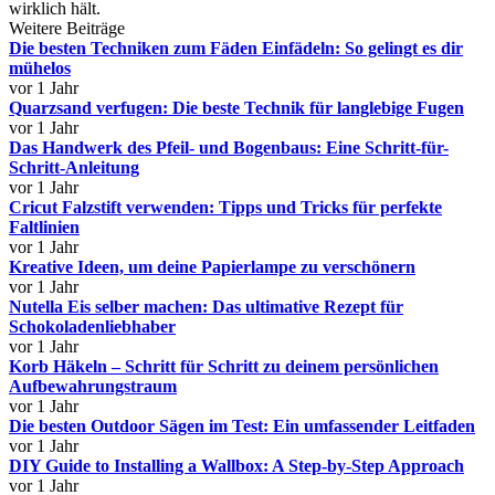
wirklich hält.
Weitere Beiträge
Die besten Techniken zum Fäden Einfädeln: So gelingt es dir
mühelos
vor 1 Jahr
Quarzsand verfugen: Die beste Technik für langlebige Fugen
vor 1 Jahr
Das Handwerk des Pfeil- und Bogenbaus: Eine Schritt-für-
Schritt-Anleitung
vor 1 Jahr
Cricut Falzstift verwenden: Tipps und Tricks für perfekte
Faltlinien
vor 1 Jahr
Kreative Ideen, um deine Papierlampe zu verschönern
vor 1 Jahr
Nutella Eis selber machen: Das ultimative Rezept für
Schokoladenliebhaber
vor 1 Jahr
Korb Häkeln – Schritt für Schritt zu deinem persönlichen
Aufbewahrungstraum
vor 1 Jahr
Die besten Outdoor Sägen im Test: Ein umfassender Leitfaden
vor 1 Jahr
DIY Guide to Installing a Wallbox: A Step-by-Step Approach
vor 1 Jahr