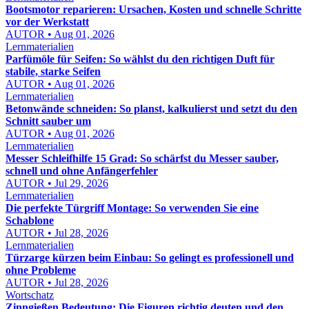
Bootsmotor reparieren: Ursachen, Kosten und schnelle Schritte
vor der Werkstatt
AUTOR • Aug 01, 2026
Lernmaterialien
Parfümöle für Seifen: So wählst du den richtigen Duft für
stabile, starke Seifen
AUTOR • Aug 01, 2026
Lernmaterialien
Betonwände schneiden: So planst, kalkulierst und setzt du den
Schnitt sauber um
AUTOR • Aug 01, 2026
Lernmaterialien
Messer Schleifhilfe 15 Grad: So schärfst du Messer sauber,
schnell und ohne Anfängerfehler
AUTOR • Jul 29, 2026
Lernmaterialien
Die perfekte Türgriff Montage: So verwenden Sie eine
Schablone
AUTOR • Jul 28, 2026
Lernmaterialien
Türzarge kürzen beim Einbau: So gelingt es professionell und
ohne Probleme
AUTOR • Jul 28, 2026
Wortschatz
Zinngießen Bedeutung: Die Figuren richtig deuten und den