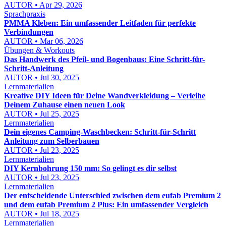
AUTOR • Apr 29, 2026
Sprachpraxis
PMMA Kleben: Ein umfassender Leitfaden für perfekte
Verbindungen
AUTOR • Mar 06, 2026
Übungen & Workouts
Das Handwerk des Pfeil- und Bogenbaus: Eine Schritt-für-
Schritt-Anleitung
AUTOR • Jul 30, 2025
Lernmaterialien
Kreative DIY Ideen für Deine Wandverkleidung – Verleihe
Deinem Zuhause einen neuen Look
AUTOR • Jul 25, 2025
Lernmaterialien
Dein eigenes Camping-Waschbecken: Schritt-für-Schritt
Anleitung zum Selberbauen
AUTOR • Jul 23, 2025
Lernmaterialien
DIY Kernbohrung 150 mm: So gelingt es dir selbst
AUTOR • Jul 23, 2025
Lernmaterialien
Der entscheidende Unterschied zwischen dem eufab Premium 2
und dem eufab Premium 2 Plus: Ein umfassender Vergleich
AUTOR • Jul 18, 2025
Lernmaterialien