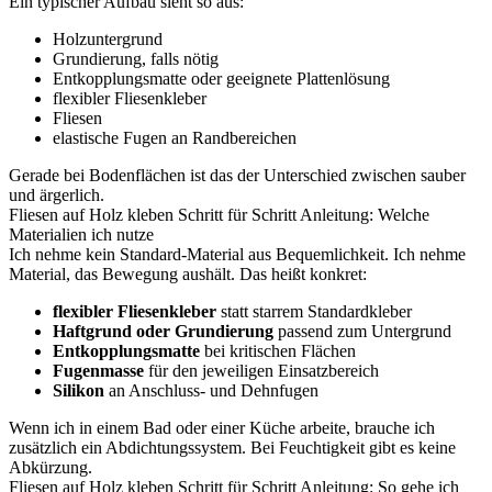
Ein typischer Aufbau sieht so aus:
Holzuntergrund
Grundierung, falls nötig
Entkopplungsmatte oder geeignete Plattenlösung
flexibler Fliesenkleber
Fliesen
elastische Fugen an Randbereichen
Gerade bei Bodenflächen ist das der Unterschied zwischen sauber
und ärgerlich.
Fliesen auf Holz kleben Schritt für Schritt Anleitung: Welche
Materialien ich nutze
Ich nehme kein Standard-Material aus Bequemlichkeit. Ich nehme
Material, das Bewegung aushält. Das heißt konkret:
flexibler Fliesenkleber
statt starrem Standardkleber
Haftgrund oder Grundierung
passend zum Untergrund
Entkopplungsmatte
bei kritischen Flächen
Fugenmasse
für den jeweiligen Einsatzbereich
Silikon
an Anschluss- und Dehnfugen
Wenn ich in einem Bad oder einer Küche arbeite, brauche ich
zusätzlich ein Abdichtungssystem. Bei Feuchtigkeit gibt es keine
Abkürzung.
Fliesen auf Holz kleben Schritt für Schritt Anleitung: So gehe ich