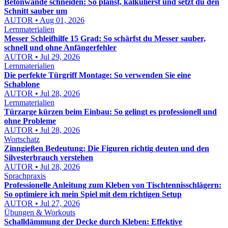
Betonwände schneiden: So planst, kalkulierst und setzt du den
Schnitt sauber um
AUTOR • Aug 01, 2026
Lernmaterialien
Messer Schleifhilfe 15 Grad: So schärfst du Messer sauber,
schnell und ohne Anfängerfehler
AUTOR • Jul 29, 2026
Lernmaterialien
Die perfekte Türgriff Montage: So verwenden Sie eine
Schablone
AUTOR • Jul 28, 2026
Lernmaterialien
Türzarge kürzen beim Einbau: So gelingt es professionell und
ohne Probleme
AUTOR • Jul 28, 2026
Wortschatz
Zinngießen Bedeutung: Die Figuren richtig deuten und den
Silvesterbrauch verstehen
AUTOR • Jul 28, 2026
Sprachpraxis
Professionelle Anleitung zum Kleben von Tischtennisschlägern:
So optimiere ich mein Spiel mit dem richtigen Setup
AUTOR • Jul 27, 2026
Übungen & Workouts
Schalldämmung der Decke durch Kleben: Effektive