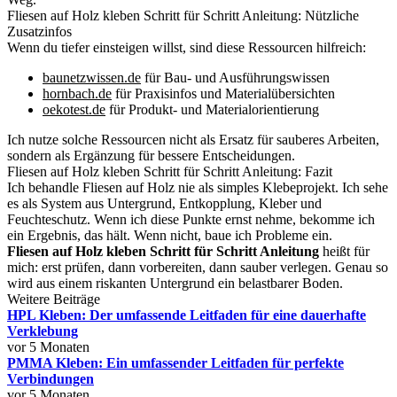
Fliesen auf Holz kleben Schritt für Schritt Anleitung: Nützliche
Zusatzinfos
Wenn du tiefer einsteigen willst, sind diese Ressourcen hilfreich:
baunetzwissen.de
für Bau- und Ausführungswissen
hornbach.de
für Praxisinfos und Materialübersichten
oekotest.de
für Produkt- und Materialorientierung
Ich nutze solche Ressourcen nicht als Ersatz für sauberes Arbeiten,
sondern als Ergänzung für bessere Entscheidungen.
Fliesen auf Holz kleben Schritt für Schritt Anleitung: Fazit
Ich behandle Fliesen auf Holz nie als simples Klebeprojekt. Ich sehe
es als System aus Untergrund, Entkopplung, Kleber und
Feuchteschutz. Wenn ich diese Punkte ernst nehme, bekomme ich
ein Ergebnis, das hält. Wenn nicht, baue ich Probleme ein.
Fliesen auf Holz kleben Schritt für Schritt Anleitung
heißt für
mich: erst prüfen, dann vorbereiten, dann sauber verlegen. Genau so
wird aus einem riskanten Untergrund ein belastbarer Boden.
Weitere Beiträge
HPL Kleben: Der umfassende Leitfaden für eine dauerhafte
Verklebung
vor 5 Monaten
PMMA Kleben: Ein umfassender Leitfaden für perfekte
Verbindungen
vor 5 Monaten