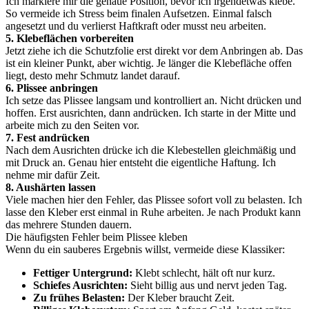
Ich markiere mir die genaue Position, bevor ich irgendetwas klebe.
So vermeide ich Stress beim finalen Aufsetzen. Einmal falsch
angesetzt und du verlierst Haftkraft oder musst neu arbeiten.
5. Klebeflächen vorbereiten
Jetzt ziehe ich die Schutzfolie erst direkt vor dem Anbringen ab. Das
ist ein kleiner Punkt, aber wichtig. Je länger die Klebefläche offen
liegt, desto mehr Schmutz landet darauf.
6. Plissee anbringen
Ich setze das Plissee langsam und kontrolliert an. Nicht drücken und
hoffen. Erst ausrichten, dann andrücken. Ich starte in der Mitte und
arbeite mich zu den Seiten vor.
7. Fest andrücken
Nach dem Ausrichten drücke ich die Klebestellen gleichmäßig und
mit Druck an. Genau hier entsteht die eigentliche Haftung. Ich
nehme mir dafür Zeit.
8. Aushärten lassen
Viele machen hier den Fehler, das Plissee sofort voll zu belasten. Ich
lasse den Kleber erst einmal in Ruhe arbeiten. Je nach Produkt kann
das mehrere Stunden dauern.
Die häufigsten Fehler beim Plissee kleben
Wenn du ein sauberes Ergebnis willst, vermeide diese Klassiker:
Fettiger Untergrund:
Klebt schlecht, hält oft nur kurz.
Schiefes Ausrichten:
Sieht billig aus und nervt jeden Tag.
Zu frühes Belasten:
Der Kleber braucht Zeit.