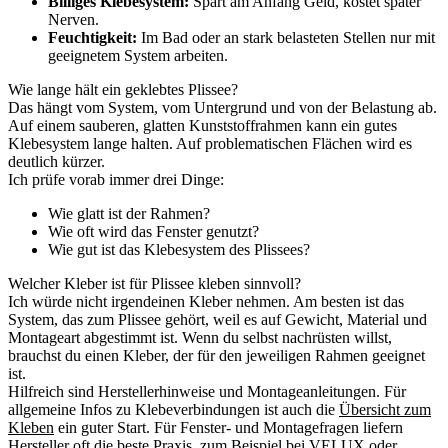
Billiges Klebesystem:
Spart am Anfang Geld, kostet später
Nerven.
Feuchtigkeit:
Im Bad oder an stark belasteten Stellen nur mit
geeignetem System arbeiten.
Wie lange hält ein geklebtes Plissee?
Das hängt vom System, vom Untergrund und von der Belastung ab.
Auf einem sauberen, glatten Kunststoffrahmen kann ein gutes
Klebesystem lange halten. Auf problematischen Flächen wird es
deutlich kürzer.
Ich prüfe vorab immer drei Dinge:
Wie glatt ist der Rahmen?
Wie oft wird das Fenster genutzt?
Wie gut ist das Klebesystem des Plissees?
Welcher Kleber ist für Plissee kleben sinnvoll?
Ich würde nicht irgendeinen Kleber nehmen. Am besten ist das
System, das zum Plissee gehört, weil es auf Gewicht, Material und
Montageart abgestimmt ist. Wenn du selbst nachrüsten willst,
brauchst du einen Kleber, der für den jeweiligen Rahmen geeignet
ist.
Hilfreich sind Herstellerhinweise und Montageanleitungen. Für
allgemeine Infos zu Klebeverbindungen ist auch die
Übersicht zum
Kleben
ein guter Start. Für Fenster- und Montagefragen liefern
Hersteller oft die beste Praxis, zum Beispiel bei
VELUX
oder