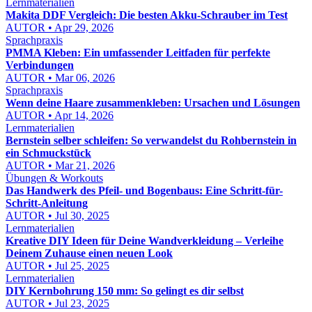
Lernmaterialien
Makita DDF Vergleich: Die besten Akku-Schrauber im Test
AUTOR • Apr 29, 2026
Sprachpraxis
PMMA Kleben: Ein umfassender Leitfaden für perfekte
Verbindungen
AUTOR • Mar 06, 2026
Sprachpraxis
Wenn deine Haare zusammenkleben: Ursachen und Lösungen
AUTOR • Apr 14, 2026
Lernmaterialien
Bernstein selber schleifen: So verwandelst du Rohbernstein in
ein Schmuckstück
AUTOR • Mar 21, 2026
Übungen & Workouts
Das Handwerk des Pfeil- und Bogenbaus: Eine Schritt-für-
Schritt-Anleitung
AUTOR • Jul 30, 2025
Lernmaterialien
Kreative DIY Ideen für Deine Wandverkleidung – Verleihe
Deinem Zuhause einen neuen Look
AUTOR • Jul 25, 2025
Lernmaterialien
DIY Kernbohrung 150 mm: So gelingt es dir selbst
AUTOR • Jul 23, 2025