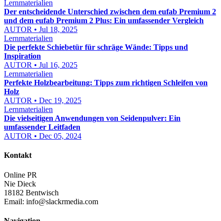
Lernmaterialien
Der entscheidende Unterschied zwischen dem eufab Premium 2
und dem eufab Premium 2 Plus: Ein umfassender Vergleich
AUTOR • Jul 18, 2025
Lernmaterialien
Die perfekte Schiebetür für schräge Wände: Tipps und
Inspiration
AUTOR • Jul 16, 2025
Lernmaterialien
Perfekte Holzbearbeitung: Tipps zum richtigen Schleifen von
Holz
AUTOR • Dec 19, 2025
Lernmaterialien
Die vielseitigen Anwendungen von Seidenpulver: Ein
umfassender Leitfaden
AUTOR • Dec 05, 2024
Kontakt
Online PR
Nie Dieck
18182 Bentwisch
Email:
info@slackrmedia.com
Navigation