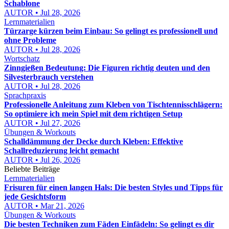
Schablone
AUTOR • Jul 28, 2026
Lernmaterialien
Türzarge kürzen beim Einbau: So gelingt es professionell und
ohne Probleme
AUTOR • Jul 28, 2026
Wortschatz
Zinngießen Bedeutung: Die Figuren richtig deuten und den
Silvesterbrauch verstehen
AUTOR • Jul 28, 2026
Sprachpraxis
Professionelle Anleitung zum Kleben von Tischtennisschlägern:
So optimiere ich mein Spiel mit dem richtigen Setup
AUTOR • Jul 27, 2026
Übungen & Workouts
Schalldämmung der Decke durch Kleben: Effektive
Schallreduzierung leicht gemacht
AUTOR • Jul 26, 2026
Beliebte Beiträge
Lernmaterialien
Frisuren für einen langen Hals: Die besten Styles und Tipps für
jede Gesichtsform
AUTOR • Mar 21, 2026
Übungen & Workouts
Die besten Techniken zum Fäden Einfädeln: So gelingt es dir