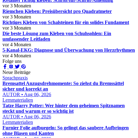
Retainer richtig kleben: Schritt-für-Schritt-Anleitung
vor 3 Monaten
Riemchen Kleben: Preisübersicht pro Quadratmeter
vor 3 Monaten
Richtiges Kleben von Schalsteinen für ein solides Fundament
vor 3 Monaten
Die beste Lösung zum Kleben von Schuhsohlen: Ein
umfassender Leitfaden
vor 4 Monaten
5-Kanal-EKG: Diagnose und Überwachung von Herzrhythmen
vor 4 Monaten
Folge uns
Neue Beiträge
Sprachpraxis
Bremsattel Anzugsdrehmomente: So ziehst du Bremssättel
sicher und korrekt an
AUTOR • Aug 06, 2026
Lernmaterialien
Tatze Harry Potter: Wer hinter dem geheimen Spitznamen
steckt und warum er so wichtig ist
AUTOR • Aug 06, 2026
Lernmaterialien
Furnier Folie aufbuegeln: So gelingt das saubere Aufbringen
ohne Blasen und Kanten