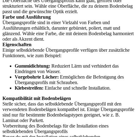
Die Oberfläche des Übergangsprofils kann glatt, geriffelt oder
strukturiert sein. Wähle eine Oberfläche, die zu deinem Bodenbelag
passt und die gewünschte Optik erzielt.
Farbe und Ausführung
Übergangsprofile sind in einer Vielzahl von Farben und
Ausführungen erhältlich, darunter gebürstet, poliert, matt und
glänzend. Wähle eine Farbe, die mit deinem Bodenbelag harmoniert
oder als Akzent dient.
Eigenschaften
Einige selbstklebende Übergangsprofile verfügen über zusätzliche
Funktionen, wie zum Beispiel:
Gummidichtung:
Reduziert Lärm und verhindert das
Eindringen von Wasser.
Vorgebohrte Löcher:
Ermöglichen die Befestigung des
Übergangsprofils mit Schrauben.
Klebestreifen:
Einfache und schnelle Installation.
Kompatibilität mit Bodenbelägen
Stelle sicher, dass das selbstklebende Übergangsprofil mit den
verwendeten Bodenbelägen kompatibel ist. Einige Übergangsprofile
sind nur für bestimmte Bodenbelagstypen geeignet, wie z. B.
Laminat oder Parkett.
Vorbereitung des Bodenbelags für die Installation eines
selbstklebenden Übergangsprofils
Bevor du mit der Installation eines selbstklebenden