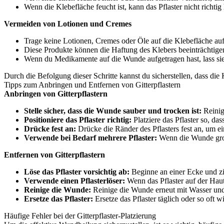
Wenn die Klebefläche feucht ist, kann das Pflaster nicht richtig h
Vermeiden von Lotionen und Cremes
Trage keine Lotionen, Cremes oder Öle auf die Klebefläche auf
Diese Produkte können die Haftung des Klebers beeinträchtige
Wenn du Medikamente auf die Wunde aufgetragen hast, lass sie v
Durch die Befolgung dieser Schritte kannst du sicherstellen, dass die
Tipps zum Anbringen und Entfernen von Gitterpflastern
Anbringen von Gitterpflastern
Stelle sicher, dass die Wunde sauber und trocken ist:
Reinige
Positioniere das Pflaster richtig:
Platziere das Pflaster so, d
Drücke fest an:
Drücke die Ränder des Pflasters fest an, um e
Verwende bei Bedarf mehrere Pflaster:
Wenn die Wunde groß 
Entfernen von Gitterpflastern
Löse das Pflaster vorsichtig ab:
Beginne an einer Ecke und zie
Verwende einen Pflasterlöser:
Wenn das Pflaster auf der Haut 
Reinige die Wunde:
Reinige die Wunde erneut mit Wasser und
Ersetze das Pflaster:
Ersetze das Pflaster täglich oder so oft 
Häufige Fehler bei der Gitterpflaster-Platzierung