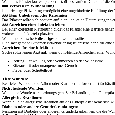
Wenn das Pflaster korrekt platziert ist, übt es sanften Druck auf d
### Verbesserte Wundheilung
Eine richtige Platzierung ermöglicht eine ungehinderte Belüftung der
### Kein Unbehagen oder Reizungen
Das Pflaster sollte sich bequem anfühlen und keine Hautreizungen veru
### Anzeichen einer Infektion fehlen
Bei einer korrekten Platzierung bildet das Pflaster eine Barriere geg
wahrscheinlich korrekt platziert.
Wann medizinische Hilfe aufgesucht werden sollte
Eine sachgemäße Gitterpflaster-Platzierung ist entscheidend für eine 
Anzeichen für eine Infektion:
Suche sofort einen Arzt auf, wenn du folgende Anzeichen einer Wund
Rötung, Schwellung oder Schmerzen an der Wundstelle
Eiteraustritt oder unangenehmer Geruch
Fieber oder Schüttelfrost
Tiefe Wunden:
Bei tiefen Wunden, die Nähen oder Klammern erfordern, ist fachärztl
Nicht heilende Wunden:
Wenn eine Wunde nach ordnungsgemäßer Behandlung mit Gitterpflastern
Allergische Reaktionen:
Wenn du eine allergische Reaktion auf das Gitterpflaster bemerkst, wi
Diabetes oder andere Grunderkrankungen:
Personen mit Diabetes oder anderen Grunderkrankungen, die die Wund