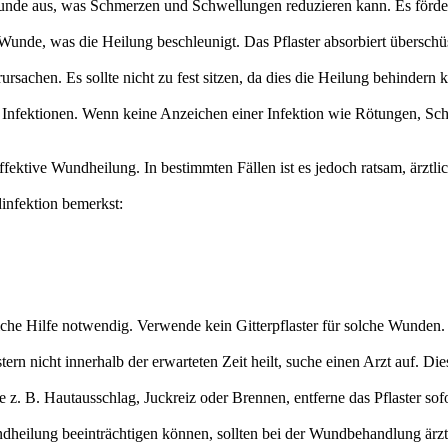
ie Wunde aus, was Schmerzen und Schwellungen reduzieren kann. Es förd
 Wunde, was die Heilung beschleunigt. Das Pflaster absorbiert übersch
rsachen. Es sollte nicht zu fest sitzen, da dies die Heilung behindern 
en Infektionen. Wenn keine Anzeichen einer Infektion wie Rötungen, Sch
effektive Wundheilung. In bestimmten Fällen ist es jedoch ratsam, ärztl
infektion bemerkst:
iche Hilfe notwendig. Verwende kein Gitterpflaster für solche Wunden.
 nicht innerhalb der erwarteten Zeit heilt, suche einen Arzt auf. Di
e z. B. Hautausschlag, Juckreiz oder Brennen, entferne das Pflaster sofo
heilung beeinträchtigen können, sollten bei der Wundbehandlung ärzt