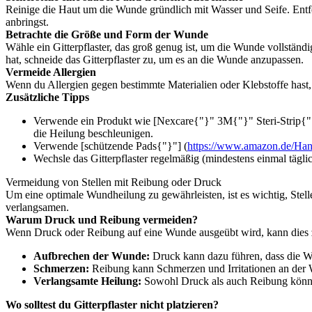
Reinige die Haut um die Wunde gründlich mit Wasser und Seife. Entf
anbringst.
Betrachte die Größe und Form der Wunde
Wähle ein Gitterpflaster, das groß genug ist, um die Wunde vollstän
hat, schneide das Gitterpflaster zu, um es an die Wunde anzupassen.
Vermeide Allergien
Wenn du Allergien gegen bestimmte Materialien oder Klebstoffe hast, 
Zusätzliche Tipps
Verwende ein Produkt wie [Nexcare{"}" 3M{"}" Steri-Strip{"
die Heilung beschleunigen.
Verwende [schützende Pads{"}"] (
https://www.amazon.de/Hans
Wechsle das Gitterpflaster regelmäßig (mindestens einmal tägli
Vermeidung von Stellen mit Reibung oder Druck
Um eine optimale Wundheilung zu gewährleisten, ist es wichtig, Ste
verlangsamen.
Warum Druck und Reibung vermeiden?
Wenn Druck oder Reibung auf eine Wunde ausgeübt wird, kann dies 
Aufbrechen der Wunde:
Druck kann dazu führen, dass die Wu
Schmerzen:
Reibung kann Schmerzen und Irritationen an der
Verlangsamte Heilung:
Sowohl Druck als auch Reibung könne
Wo solltest du Gitterpflaster nicht platzieren?