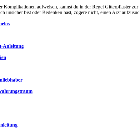
er Komplikationen aufweisen, kannst du in der Regel Gitterpflaster z
ch unsicher bist oder Bedenken hast, zögere nicht, einen Arzt aufzusuc
helos
t-Anleitung
ien
enliebhaber
bewahrungstraum
nleitung