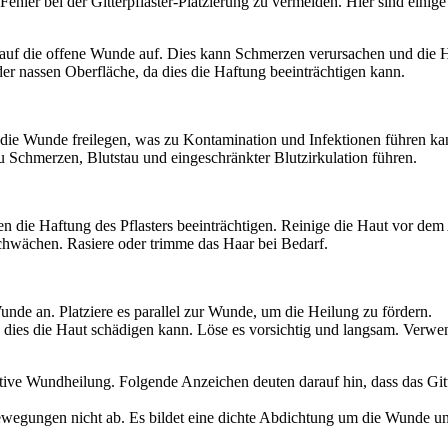
ehler bei der Gitterpflaster-Platzierung zu vermeiden. Hier sind einige h
 auf die offene Wunde auf. Dies kann Schmerzen verursachen und die 
oder nassen Oberfläche, da dies die Haftung beeinträchtigen kann.
 die Wunde freilegen, was zu Kontamination und Infektionen führen ka
u Schmerzen, Blutstau und eingeschränkter Blutzirkulation führen.
die Haftung des Pflasters beeinträchtigen. Reinige die Haut vor dem A
hwächen. Rasiere oder trimme das Haar bei Bedarf.
unde an. Platziere es parallel zur Wunde, um die Heilung zu fördern.
da dies die Haut schädigen kann. Löse es vorsichtig und langsam. Verwen
ektive Wundheilung. Folgende Anzeichen deuten darauf hin, dass das Gitte
n Bewegungen nicht ab. Es bildet eine dichte Abdichtung um die Wunde 