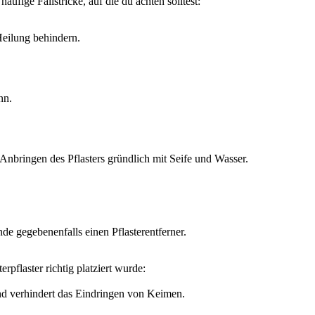
äufige Fallstricke, auf die du achten solltest:
Heilung behindern.
nn.
nbringen des Pflasters gründlich mit Seife und Wasser.
de gegebenenfalls einen Pflasterentferner.
rpflaster richtig platziert wurde:
und verhindert das Eindringen von Keimen.