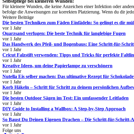
Selbstpflege bei kleineren Wunden:
Für kleinere Wunden, die keine Anzeichen einer Infektion oder ander
befolge die Anweisungen zur korrekten Platzierung. Wenn du dir jedo
Weitere Beiträge
Die besten Techniken zum Fäden Einfädeln: So gelingt es dir mü
vor 1 Jahr
Quarzsand verfugen: Die beste Technik für langlebige Fugen
vor 1 Jahr
Das Handwerk des Pfeil- und Bogenbaus: Eine Schritt-für-Schrit
vor 1 Jahr
Cricut Falzstift verwenden: Tipps und Tricks für perfekte Faltlin
vor 1 Jahr
Kreative Ideen, um deine Papierlampe zu verschönern
vor 1 Jahr
Nutella Eis selber machen: Das ultimative Rezept für Schokolad
vor 1 Jahr
Korb Häkeln – Schritt für Schritt zu deinem persönlichen Auf
vor 1 Jahr
Die besten Outdoor Sägen im Test: Ein umfassender Leitfaden
vor 1 Jahr
DIY Guide to Installing a Wallbox: A Step-by-Step Approach
vor 1 Jahr
So Baust Du Deinen Eigenen Drachen – Die Schritt-für-Schritt-A
vor 1 Jahr
Folge uns