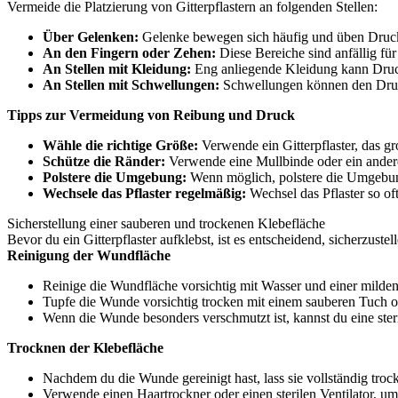
Vermeide die Platzierung von Gitterpflastern an folgenden Stellen:
Über Gelenken:
Gelenke bewegen sich häufig und üben Druck
An den Fingern oder Zehen:
Diese Bereiche sind anfällig f
An Stellen mit Kleidung:
Eng anliegende Kleidung kann Druc
An Stellen mit Schwellungen:
Schwellungen können den Druc
Tipps zur Vermeidung von Reibung und Druck
Wähle die richtige Größe:
Verwende ein Gitterpflaster, das g
Schütze die Ränder:
Verwende eine Mullbinde oder ein ander
Polstere die Umgebung:
Wenn möglich, polstere die Umgebun
Wechsele das Pflaster regelmäßig:
Wechsel das Pflaster so of
Sicherstellung einer sauberen und trockenen Klebefläche
Bevor du ein Gitterpflaster aufklebst, ist es entscheidend, sicherzus
Reinigung der Wundfläche
Reinige die Wundfläche vorsichtig mit Wasser und einer milden
Tupfe die Wunde vorsichtig trocken mit einem sauberen Tuch od
Wenn die Wunde besonders verschmutzt ist, kannst du eine st
Trocknen der Klebefläche
Nachdem du die Wunde gereinigt hast, lass sie vollständig troc
Verwende einen Haartrockner oder einen sterilen Ventilator, 