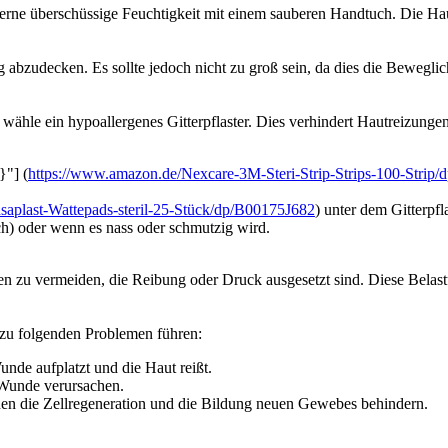
erne überschüssige Feuchtigkeit mit einem sauberen Handtuch. Die Hau
dig abzudecken. Es sollte jedoch nicht zu groß sein, da dies die Bewe
wähle ein hypoallergenes Gitterpflaster. Dies verhindert Hautreizunge
}"] (
https://www.amazon.de/Nexcare-3M-Steri-Strip-Strips-100-Stri
aplast-Wattepads-steril-25-Stück/dp/B00175J682
) unter dem Gitterpf
ch) oder wenn es nass oder schmutzig wird.
llen zu vermeiden, die Reibung oder Druck ausgesetzt sind. Diese Be
zu folgenden Problemen führen:
nde aufplatzt und die Haut reißt.
 Wunde verursachen.
n die Zellregeneration und die Bildung neuen Gewebes behindern.