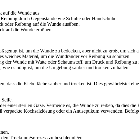
 auf die Wunde aus.
ür Reibung durch Gegenstände wie Schuhe oder Handschuhe.
k oder Reibung auf die Wunde ausüben.
k auf die Wunde erhöhen.
roß genug ist, um die Wunde zu bedecken, aber nicht zu groß, um sich a
es weiches Material, um die Wundränder vor Reibung zu schützen.
g der Wunde mit Watte oder Schaumstoff, um Druck und Reibung zu r
t, wie es nötig ist, um die Umgebung sauber und trocken zu halten.
tellen, dass die Klebefläche sauber und trocken ist. Dies gewährleiste
 Seife.
er einer sterilen Gaze. Vermeide es, die Wunde zu reiben, da dies die 
eril verpackte Kochsalzlösung oder ein Antiseptikum verwenden. Befo
knen.
um den Trocknungsprozess zu beschleunigen.