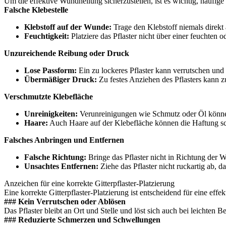
Um die effektive Wundheilung sicherzustellen, ist es wichtig, häufige F
Falsche Klebestelle
Klebstoff auf der Wunde:
Trage den Klebstoff niemals direkt
Feuchtigkeit:
Platziere das Pflaster nicht über einer feuchten 
Unzureichende Reibung oder Druck
Lose Passform:
Ein zu lockeres Pflaster kann verrutschen und
Übermäßiger Druck:
Zu festes Anziehen des Pflasters kann z
Verschmutzte Klebefläche
Unreinigkeiten:
Verunreinigungen wie Schmutz oder Öl können 
Haare:
Auch Haare auf der Klebefläche können die Haftung sc
Falsches Anbringen und Entfernen
Falsche Richtung:
Bringe das Pflaster nicht in Richtung der W
Unsachtes Entfernen:
Ziehe das Pflaster nicht ruckartig ab, 
Anzeichen für eine korrekte Gitterpflaster-Platzierung
Eine korrekte Gitterpflaster-Platzierung ist entscheidend für eine eff
### Kein Verrutschen oder Ablösen
Das Pflaster bleibt an Ort und Stelle und löst sich auch bei leichte
### Reduzierte Schmerzen und Schwellungen