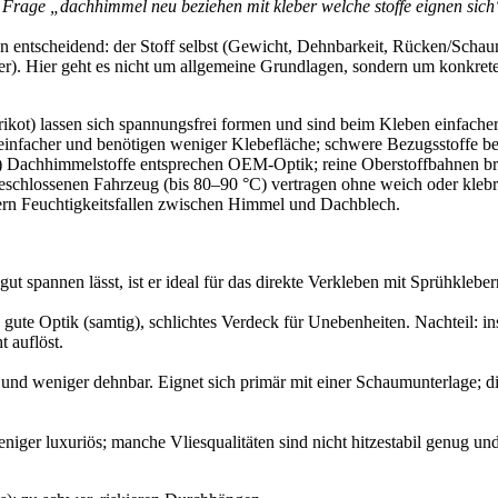
ie Frage „dachhimmel neu beziehen mit kleber welche stoffe eignen sich
tscheidend: der Stoff selbst (Gewicht, Dehnbarkeit, Rücken/Schaumst
eber). Hier geht es nicht um allgemeine Grundlagen, sondern um konkre
Trikot) lassen sich spannungsfrei formen und sind beim Kleben einfacher
 einfacher und benötigen weniger Klebefläche; schwere Bezugsstoffe b
) Dachhimmelstoffe entsprechen OEM-Optik; reine Oberstoffbahnen br
schlossenen Fahrzeug (bis 80–90 °C) vertragen ohne weich oder klebr
rn Feuchtigkeitsfallen zwischen Himmel und Dachblech.
h gut spannen lässt, ist er ideal für das direkte Verkleben mit Sprühkle
 gute Optik (samtig), schlichtes Verdeck für Unebenheiten. Nachteil:
 auflöst.
er und weniger dehnbar. Eignet sich primär mit einer Schaumunterlage; 
 weniger luxuriös; manche Vliesqualitäten sind nicht hitzestabil genug