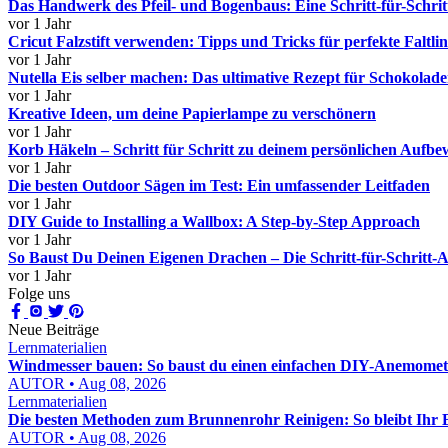
Das Handwerk des Pfeil- und Bogenbaus: Eine Schritt-für-Schrit
vor 1 Jahr
Cricut Falzstift verwenden: Tipps und Tricks für perfekte Faltlin
vor 1 Jahr
Nutella Eis selber machen: Das ultimative Rezept für Schokolad
vor 1 Jahr
Kreative Ideen, um deine Papierlampe zu verschönern
vor 1 Jahr
Korb Häkeln – Schritt für Schritt zu deinem persönlichen Auf
vor 1 Jahr
Die besten Outdoor Sägen im Test: Ein umfassender Leitfaden
vor 1 Jahr
DIY Guide to Installing a Wallbox: A Step-by-Step Approach
vor 1 Jahr
So Baust Du Deinen Eigenen Drachen – Die Schritt-für-Schritt-A
vor 1 Jahr
Folge uns
Neue Beiträge
Lernmaterialien
Windmesser bauen: So baust du einen einfachen DIY-Anemomete
AUTOR • Aug 08, 2026
Lernmaterialien
Die besten Methoden zum Brunnenrohr Reinigen: So bleibt Ihr
AUTOR • Aug 08, 2026