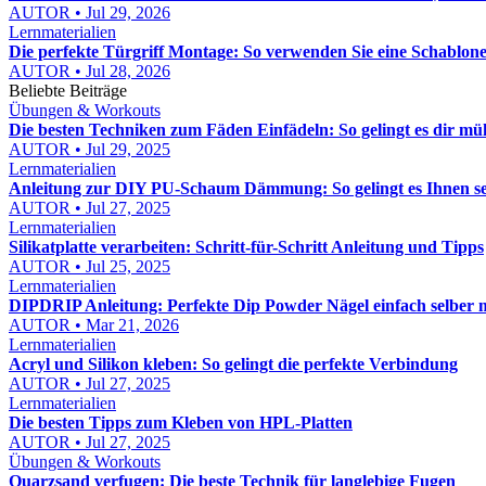
AUTOR • Jul 29, 2026
Lernmaterialien
Die perfekte Türgriff Montage: So verwenden Sie eine Schablon
AUTOR • Jul 28, 2026
Beliebte Beiträge
Übungen & Workouts
Die besten Techniken zum Fäden Einfädeln: So gelingt es dir mü
AUTOR • Jul 29, 2025
Lernmaterialien
Anleitung zur DIY PU-Schaum Dämmung: So gelingt es Ihnen se
AUTOR • Jul 27, 2025
Lernmaterialien
Silikatplatte verarbeiten: Schritt-für-Schritt Anleitung und Tipps
AUTOR • Jul 25, 2025
Lernmaterialien
DIPDRIP Anleitung: Perfekte Dip Powder Nägel einfach selber 
AUTOR • Mar 21, 2026
Lernmaterialien
Acryl und Silikon kleben: So gelingt die perfekte Verbindung
AUTOR • Jul 27, 2025
Lernmaterialien
Die besten Tipps zum Kleben von HPL-Platten
AUTOR • Jul 27, 2025
Übungen & Workouts
Quarzsand verfugen: Die beste Technik für langlebige Fugen