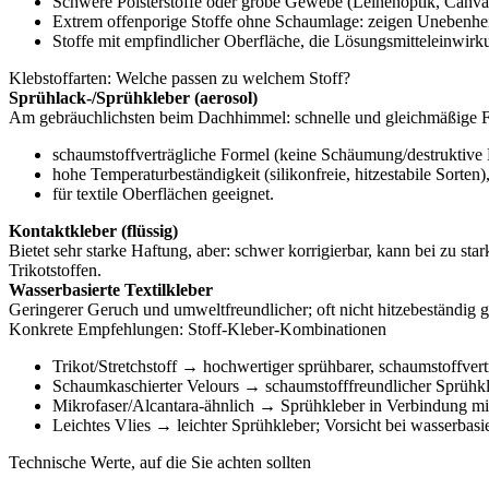
Schwere Polsterstoffe oder grobe Gewebe (Leinenoptik, Canvas
Extrem offenporige Stoffe ohne Schaumlage: zeigen Unebenhei
Stoffe mit empfindlicher Oberfläche, die Lösungsmitteleinwirk
Klebstoffarten: Welche passen zu welchem Stoff?
Sprühlack-/Sprühkleber (aerosol)
Am gebräuchlichsten beim Dachhimmel: schnelle und gleichmäßige Flä
schaumstoffverträgliche Formel (keine Schäumung/destruktive 
hohe Temperaturbeständigkeit (silikonfreie, hitzestabile Sorten)
für textile Oberflächen geeignet.
Kontaktkleber (flüssig)
Bietet sehr starke Haftung, aber: schwer korrigierbar, kann bei zu 
Trikotstoffen.
Wasserbasierte Textilkleber
Geringerer Geruch und umweltfreundlicher; oft nicht hitzebeständig 
Konkrete Empfehlungen: Stoff‑Kleber‑Kombinationen
Trikot/Stretchstoff → hochwertiger sprühbarer, schaumstoffver
Schaumkaschierter Velours → schaumstofffreundlicher Sprühkl
Mikrofaser/Alcantara-ähnlich → Sprühkleber in Verbindung mit
Leichtes Vlies → leichter Sprühkleber; Vorsicht bei wasserba
Technische Werte, auf die Sie achten sollten