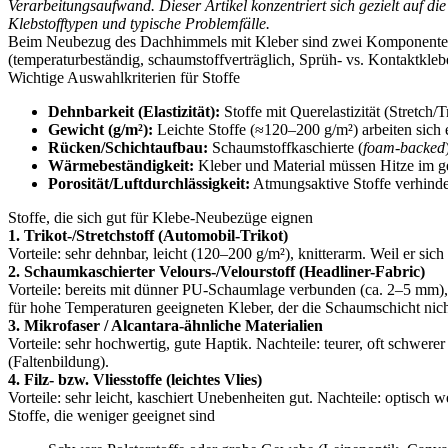
Verarbeitungsaufwand. Dieser Artikel konzentriert sich gezielt auf d
Klebstofftypen und typische Problemfälle.
Beim Neubezug des Dachhimmels mit Kleber sind zwei Komponenten en
(temperaturbeständig, schaumstoffverträglich, Sprüh- vs. Kontaktkl
Wichtige Auswahlkriterien für Stoffe
Dehnbarkeit (Elastizität):
Stoffe mit Querelastizität (Stretch/
Gewicht (g/m²):
Leichte Stoffe (≈120–200 g/m²) arbeiten sich
Rücken/Schichtaufbau:
Schaumstoffkaschierte (
foam-backed
Wärmebeständigkeit:
Kleber und Material müssen Hitze im ge
Porosität/Luftdurchlässigkeit:
Atmungsaktive Stoffe verhinde
Stoffe, die sich gut für Klebe-Neubezüge eignen
1. Trikot-/Stretchstoff (Automobil-Trikot)
Vorteile: sehr dehnbar, leicht (120–200 g/m²), knitterarm. Weil er sic
2. Schaumkaschierter Velours-/Velourstoff (Headliner-Fabric)
Vorteile: bereits mit dünner PU-Schaumlage verbunden (ca. 2–5 mm),
für hohe Temperaturen geeigneten Kleber, der die Schaumschicht nicht
3. Mikrofaser / Alcantara-ähnliche Materialien
Vorteile: sehr hochwertig, gute Haptik. Nachteile: teurer, oft schwer
(Faltenbildung).
4. Filz- bzw. Vliesstoffe (leichtes Vlies)
Vorteile: sehr leicht, kaschiert Unebenheiten gut. Nachteile: optisch
Stoffe, die weniger geeignet sind