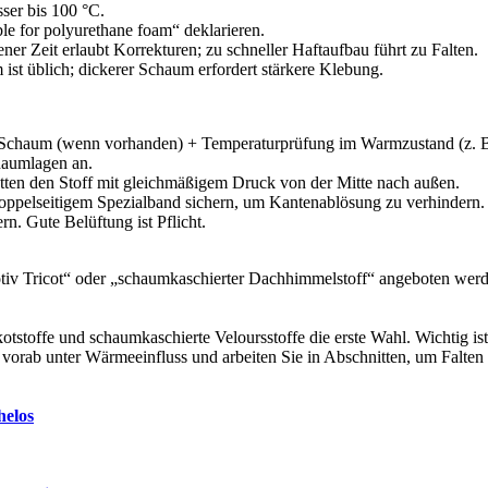
ser bis 100 °C.
ble for polyurethane foam“ deklarieren.
ener Zeit erlaubt Korrekturen; zu schneller Haftaufbau führt zu Falten.
ist üblich; dickerer Schaum erfordert stärkere Klebung.
 + Schaum (wenn vorhanden) + Temperaturprüfung im Warmzustand (z. B
haumlagen an.
ätten den Stoff mit gleichmäßigem Druck von der Mitte nach außen.
oppelseitigem Spezialband sichern, um Kantenablösung zu verhindern.
. Gute Belüftung ist Pflicht.
motiv Tricot“ oder „schaumkaschierter Dachhimmelstoff“ angeboten werde
stoffe und schaumkaschierte Veloursstoffe die erste Wahl. Wichtig is
vorab unter Wärmeeinfluss und arbeiten Sie in Abschnitten, um Falten 
helos