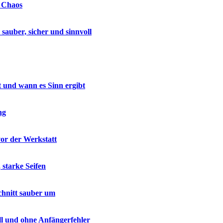
e Chaos
auber, sicher und sinnvoll
t und wann es Sinn ergibt
ng
vor der Werkstatt
 starke Seifen
chnitt sauber um
ell und ohne Anfängerfehler