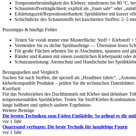
Temperaturbeständigkeit des Klebers: mindestens bis 80 °C, bes
Schaumstoffverträglichkeit: explizit als „foam safe“ oder „suita
Erhärtungszeit/Repositionierbarkeit: Sprühkleber mit kurzer off
Schichtdicke des Schaumstoffs bei kaschierten Stoffen: 2–5 mm 
Praxistipps & häufige Fehler
Testen Sie vorab immer eine Musterfläche: Stoff + Klebstoff
Vermeiden Sie zu dichte Sprühaufträge — Übernässe lösen Sc
Für große Flächen arbeiten Sie in Abschnitten, spannen und gl
Ränder und Kanten mit einem zusätzlichen Kleberpunkt oder d
Schutzausrüstung: Atemschutz und Handschuhe bei Sprühklebern
Bezugsquellen und Vergleich
Suchen Sie nach Stoffen, die speziell als „Headliner fabric“, „Auto
kleberkompatible Produkte – prüfen Sie die technischen Datenblätter.
Kurzfazit
Für das Neubeziehen des Dachhimmels mit Kleber sind dehnbare Trikot
temperaturstabilen Sprühkleber. Testen Sie Stoff/Kleber-Kombination 
lange haltbare und optisch saubere Ergebnisse.
Weitere Beiträge
Die besten Techniken zum Fäden Einfädeln: So gelingt es dir mü
vor 1 Jahr
Quarzsand verfugen: Die beste Technik für langlebige Fugen
vor 1 Jahr