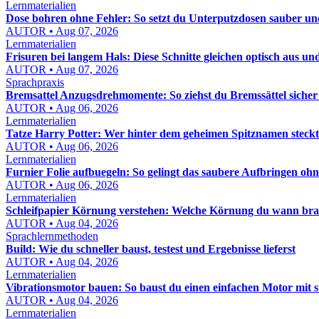
Lernmaterialien
Dose bohren ohne Fehler: So setzt du Unterputzdosen sauber un
AUTOR • Aug 07, 2026
Lernmaterialien
Frisuren bei langem Hals: Diese Schnitte gleichen optisch aus un
AUTOR • Aug 07, 2026
Sprachpraxis
Bremsattel Anzugsdrehmomente: So ziehst du Bremssättel sicher
AUTOR • Aug 06, 2026
Lernmaterialien
Tatze Harry Potter: Wer hinter dem geheimen Spitznamen steckt
AUTOR • Aug 06, 2026
Lernmaterialien
Furnier Folie aufbuegeln: So gelingt das saubere Aufbringen oh
AUTOR • Aug 06, 2026
Lernmaterialien
Schleifpapier Körnung verstehen: Welche Körnung du wann bra
AUTOR • Aug 04, 2026
Sprachlernmethoden
Build: Wie du schneller baust, testest und Ergebnisse lieferst
AUTOR • Aug 04, 2026
Lernmaterialien
Vibrationsmotor bauen: So baust du einen einfachen Motor mit 
AUTOR • Aug 04, 2026
Lernmaterialien