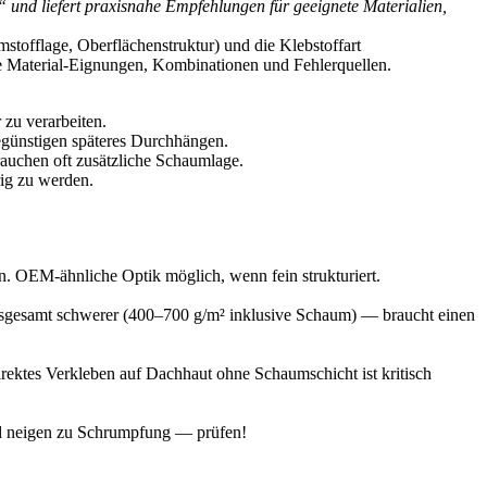
“ und liefert praxisnahe Empfehlungen für geeignete Materialien,
offlage, Oberflächenstruktur) und die Klebstoffart
te Material-Eignungen, Kombinationen und Fehlerquellen.
 zu verarbeiten.
egünstigen späteres Durchhängen.
auchen oft zusätzliche Schaumlage.
ig zu werden.
bern. OEM-ähnliche Optik möglich, wenn fein strukturiert.
 insgesamt schwerer (400–700 g/m² inklusive Schaum) — braucht einen
direktes Verkleben auf Dachhaut ohne Schaumschicht ist kritisch
 und neigen zu Schrumpfung — prüfen!