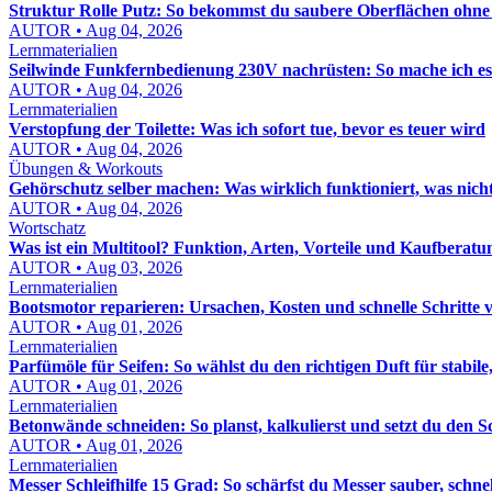
Struktur Rolle Putz: So bekommst du saubere Oberflächen ohn
AUTOR • Aug 04, 2026
Lernmaterialien
Seilwinde Funkfernbedienung 230V nachrüsten: So mache ich es s
AUTOR • Aug 04, 2026
Lernmaterialien
Verstopfung der Toilette: Was ich sofort tue, bevor es teuer wird
AUTOR • Aug 04, 2026
Übungen & Workouts
Gehörschutz selber machen: Was wirklich funktioniert, was nich
AUTOR • Aug 04, 2026
Wortschatz
Was ist ein Multitool? Funktion, Arten, Vorteile und Kaufberatu
AUTOR • Aug 03, 2026
Lernmaterialien
Bootsmotor reparieren: Ursachen, Kosten und schnelle Schritte 
AUTOR • Aug 01, 2026
Lernmaterialien
Parfümöle für Seifen: So wählst du den richtigen Duft für stabile,
AUTOR • Aug 01, 2026
Lernmaterialien
Betonwände schneiden: So planst, kalkulierst und setzt du den S
AUTOR • Aug 01, 2026
Lernmaterialien
Messer Schleifhilfe 15 Grad: So schärfst du Messer sauber, schn