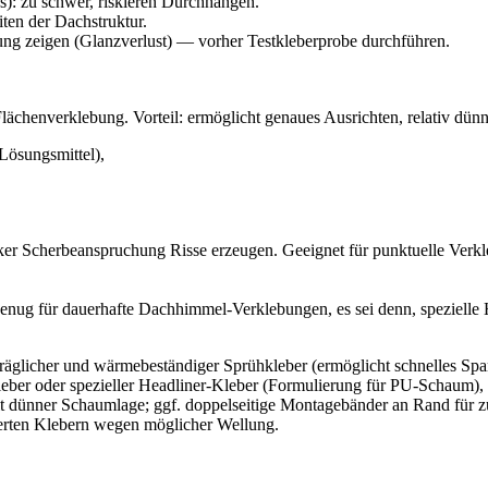
): zu schwer, riskieren Durchhängen.
ten der Dachstruktur.
ung zeigen (Glanzverlust) — vorher Testkleberprobe durchführen.
chenverklebung. Vorteil: ermöglicht genaues Ausrichten, relativ dünn
Lösungsmittel),
,
starker Scherbeanspruchung Risse erzeugen. Geeignet für punktuelle Ver
genug für dauerhafte Dachhimmel-Verklebungen, es sei denn, spezielle
träglicher und wärmebeständiger Sprühkleber (ermöglicht schnelles Spa
eber oder spezieller Headliner-Kleber (Formulierung für PU‑Schaum),
 dünner Schaumlage; ggf. doppelseitige Montagebänder an Rand für zu
sierten Klebern wegen möglicher Wellung.