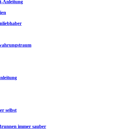
t-Anleitung
ien
enliebhaber
bewahrungstraum
nleitung
r selbst
 Brunnen immer sauber