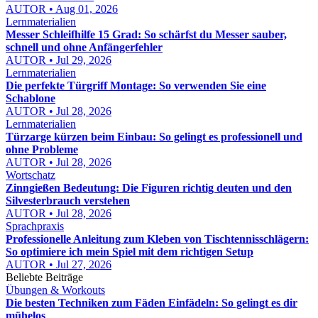
AUTOR • Aug 01, 2026
Lernmaterialien
Messer Schleifhilfe 15 Grad: So schärfst du Messer sauber,
schnell und ohne Anfängerfehler
AUTOR • Jul 29, 2026
Lernmaterialien
Die perfekte Türgriff Montage: So verwenden Sie eine
Schablone
AUTOR • Jul 28, 2026
Lernmaterialien
Türzarge kürzen beim Einbau: So gelingt es professionell und
ohne Probleme
AUTOR • Jul 28, 2026
Wortschatz
Zinngießen Bedeutung: Die Figuren richtig deuten und den
Silvesterbrauch verstehen
AUTOR • Jul 28, 2026
Sprachpraxis
Professionelle Anleitung zum Kleben von Tischtennisschlägern:
So optimiere ich mein Spiel mit dem richtigen Setup
AUTOR • Jul 27, 2026
Beliebte Beiträge
Übungen & Workouts
Die besten Techniken zum Fäden Einfädeln: So gelingt es dir
mühelos