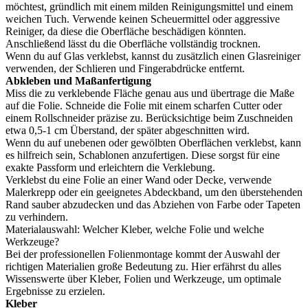
möchtest, gründlich mit einem milden Reinigungsmittel und einem
weichen Tuch. Verwende keinen Scheuermittel oder aggressive
Reiniger, da diese die Oberfläche beschädigen könnten.
Anschließend lässt du die Oberfläche vollständig trocknen.
Wenn du auf Glas verklebst, kannst du zusätzlich einen Glasreiniger
verwenden, der Schlieren und Fingerabdrücke entfernt.
Abkleben und Maßanfertigung
Miss die zu verklebende Fläche genau aus und übertrage die Maße
auf die Folie. Schneide die Folie mit einem scharfen Cutter oder
einem Rollschneider präzise zu. Berücksichtige beim Zuschneiden
etwa 0,5-1 cm Überstand, der später abgeschnitten wird.
Wenn du auf unebenen oder gewölbten Oberflächen verklebst, kann
es hilfreich sein, Schablonen anzufertigen. Diese sorgst für eine
exakte Passform und erleichtern die Verklebung.
Verklebst du eine Folie an einer Wand oder Decke, verwende
Malerkrepp oder ein geeignetes Abdeckband, um den überstehenden
Rand sauber abzudecken und das Abziehen von Farbe oder Tapeten
zu verhindern.
Materialauswahl: Welcher Kleber, welche Folie und welche
Werkzeuge?
Bei der professionellen Folienmontage kommt der Auswahl der
richtigen Materialien große Bedeutung zu. Hier erfährst du alles
Wissenswerte über Kleber, Folien und Werkzeuge, um optimale
Ergebnisse zu erzielen.
Kleber