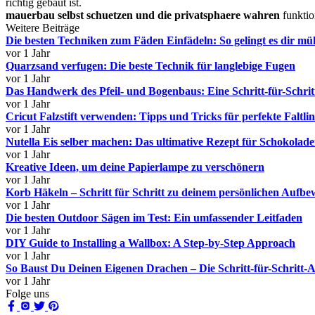
richtig gebaut ist.
mauerbau selbst schuetzen und die privatsphaere wahren
funktio
Weitere Beiträge
Die besten Techniken zum Fäden Einfädeln: So gelingt es dir mü
vor 1 Jahr
Quarzsand verfugen: Die beste Technik für langlebige Fugen
vor 1 Jahr
Das Handwerk des Pfeil- und Bogenbaus: Eine Schritt-für-Schrit
vor 1 Jahr
Cricut Falzstift verwenden: Tipps und Tricks für perfekte Faltlin
vor 1 Jahr
Nutella Eis selber machen: Das ultimative Rezept für Schokolad
vor 1 Jahr
Kreative Ideen, um deine Papierlampe zu verschönern
vor 1 Jahr
Korb Häkeln – Schritt für Schritt zu deinem persönlichen Auf
vor 1 Jahr
Die besten Outdoor Sägen im Test: Ein umfassender Leitfaden
vor 1 Jahr
DIY Guide to Installing a Wallbox: A Step-by-Step Approach
vor 1 Jahr
So Baust Du Deinen Eigenen Drachen – Die Schritt-für-Schritt-A
vor 1 Jahr
Folge uns