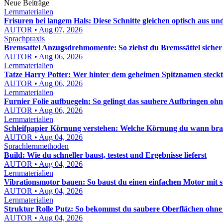
Neue Beiträge
Lernmaterialien
Frisuren bei langem Hals: Diese Schnitte gleichen optisch aus un
AUTOR • Aug 07, 2026
Sprachpraxis
Bremsattel Anzugsdrehmomente: So ziehst du Bremssättel sicher
AUTOR • Aug 06, 2026
Lernmaterialien
Tatze Harry Potter: Wer hinter dem geheimen Spitznamen steckt
AUTOR • Aug 06, 2026
Lernmaterialien
Furnier Folie aufbuegeln: So gelingt das saubere Aufbringen oh
AUTOR • Aug 06, 2026
Lernmaterialien
Schleifpapier Körnung verstehen: Welche Körnung du wann bra
AUTOR • Aug 04, 2026
Sprachlernmethoden
Build: Wie du schneller baust, testest und Ergebnisse lieferst
AUTOR • Aug 04, 2026
Lernmaterialien
Vibrationsmotor bauen: So baust du einen einfachen Motor mit 
AUTOR • Aug 04, 2026
Lernmaterialien
Struktur Rolle Putz: So bekommst du saubere Oberflächen ohn
AUTOR • Aug 04, 2026