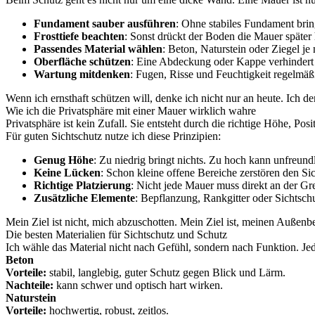
Fundament sauber ausführen
: Ohne stabiles Fundament brin
Frosttiefe beachten
: Sonst drückt der Boden die Mauer später
Passendes Material wählen
: Beton, Naturstein oder Ziegel j
Oberfläche schützen
: Eine Abdeckung oder Kappe verhindert
Wartung mitdenken
: Fugen, Risse und Feuchtigkeit regelmäß
Wenn ich ernsthaft schützen will, denke ich nicht nur an heute. Ich d
Wie ich die Privatsphäre mit einer Mauer wirklich wahre
Privatsphäre ist kein Zufall. Sie entsteht durch die richtige Höhe, Po
Für guten Sichtschutz nutze ich diese Prinzipien:
Genug Höhe
: Zu niedrig bringt nichts. Zu hoch kann unfreund
Keine Lücken
: Schon kleine offene Bereiche zerstören den Sic
Richtige Platzierung
: Nicht jede Mauer muss direkt an der Gr
Zusätzliche Elemente
: Bepflanzung, Rankgitter oder Sichtsch
Mein Ziel ist nicht, mich abzuschotten. Mein Ziel ist, meinen Außenber
Die besten Materialien für Sichtschutz und Schutz
Ich wähle das Material nicht nach Gefühl, sondern nach Funktion. Jed
Beton
Vorteile:
stabil, langlebig, guter Schutz gegen Blick und Lärm.
Nachteile:
kann schwer und optisch hart wirken.
Naturstein
Vorteile:
hochwertig, robust, zeitlos.