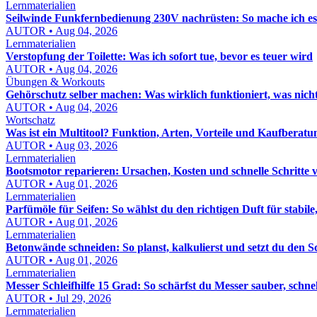
Lernmaterialien
Seilwinde Funkfernbedienung 230V nachrüsten: So mache ich es s
AUTOR • Aug 04, 2026
Lernmaterialien
Verstopfung der Toilette: Was ich sofort tue, bevor es teuer wird
AUTOR • Aug 04, 2026
Übungen & Workouts
Gehörschutz selber machen: Was wirklich funktioniert, was nich
AUTOR • Aug 04, 2026
Wortschatz
Was ist ein Multitool? Funktion, Arten, Vorteile und Kaufberatu
AUTOR • Aug 03, 2026
Lernmaterialien
Bootsmotor reparieren: Ursachen, Kosten und schnelle Schritte 
AUTOR • Aug 01, 2026
Lernmaterialien
Parfümöle für Seifen: So wählst du den richtigen Duft für stabile,
AUTOR • Aug 01, 2026
Lernmaterialien
Betonwände schneiden: So planst, kalkulierst und setzt du den S
AUTOR • Aug 01, 2026
Lernmaterialien
Messer Schleifhilfe 15 Grad: So schärfst du Messer sauber, schn
AUTOR • Jul 29, 2026
Lernmaterialien