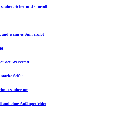
auber, sicher und sinnvoll
t und wann es Sinn ergibt
ng
vor der Werkstatt
 starke Seifen
chnitt sauber um
ell und ohne Anfängerfehler