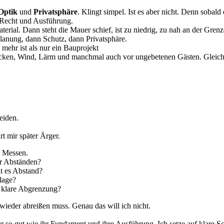
Optik
und
Privatsphäre
. Klingt simpel. Ist es aber nicht. Denn soba
 Recht und Ausführung.
Material. Dann steht die Mauer schief, ist zu niedrig, zu nah an der Gr
lanung, dann Schutz, dann Privatsphäre.
mehr ist als nur ein Bauprojekt
Blicken, Wind, Lärm und manchmal auch vor ungebetenen Gästen. Gleich
eiden.
rt mir später Ärger.
. Messen.
er Abständen?
ht es Abstand?
lage?
e klare Abgrenzung?
 wieder abreißen muss. Genau das will ich nicht.
 so gut wie ihr Fundament und ihre Ausführung. Ich setze auf klare Sch