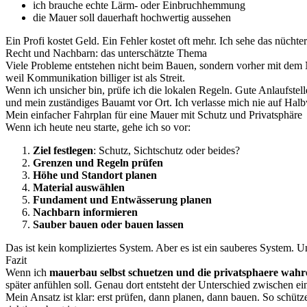
ich brauche echte Lärm- oder Einbruchhemmung
die Mauer soll dauerhaft hochwertig aussehen
Ein Profi kostet Geld. Ein Fehler kostet oft mehr. Ich sehe das nüchter
Recht und Nachbarn: das unterschätzte Thema
Viele Probleme entstehen nicht beim Bauen, sondern vorher mit dem N
weil Kommunikation billiger ist als Streit.
Wenn ich unsicher bin, prüfe ich die lokalen Regeln. Gute Anlaufstelle
und mein zuständiges Bauamt vor Ort. Ich verlasse mich nie auf Halb
Mein einfacher Fahrplan für eine Mauer mit Schutz und Privatsphäre
Wenn ich heute neu starte, gehe ich so vor:
Ziel festlegen
: Schutz, Sichtschutz oder beides?
Grenzen und Regeln prüfen
Höhe und Standort planen
Material auswählen
Fundament und Entwässerung planen
Nachbarn informieren
Sauber bauen oder bauen lassen
Das ist kein kompliziertes System. Aber es ist ein sauberes System.
Fazit
Wenn ich
mauerbau selbst schuetzen und die privatsphaere wahr
später anfühlen soll. Genau dort entsteht der Unterschied zwischen ei
Mein Ansatz ist klar: erst prüfen, dann planen, dann bauen. So schütz