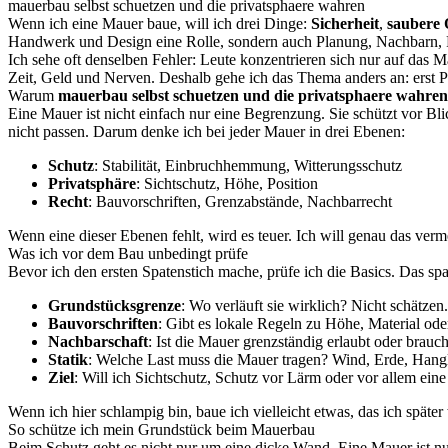
mauerbau selbst schuetzen und die privatsphaere wahren
Wenn ich eine Mauer baue, will ich drei Dinge:
Sicherheit
,
saubere 
Handwerk und Design eine Rolle, sondern auch Planung, Nachbarn,
Ich sehe oft denselben Fehler: Leute konzentrieren sich nur auf das 
Zeit, Geld und Nerven. Deshalb gehe ich das Thema anders an: erst P
Warum
mauerbau selbst schuetzen und die privatsphaere wahren
Eine Mauer ist nicht einfach nur eine Begrenzung. Sie schützt vor 
nicht passen. Darum denke ich bei jeder Mauer in drei Ebenen:
Schutz
: Stabilität, Einbruchhemmung, Witterungsschutz
Privatsphäre
: Sichtschutz, Höhe, Position
Recht
: Bauvorschriften, Grenzabstände, Nachbarrecht
Wenn eine dieser Ebenen fehlt, wird es teuer. Ich will genau das verm
Was ich vor dem Bau unbedingt prüfe
Bevor ich den ersten Spatenstich mache, prüfe ich die Basics. Das spa
Grundstücksgrenze
: Wo verläuft sie wirklich? Nicht schätzen
Bauvorschriften
: Gibt es lokale Regeln zu Höhe, Material od
Nachbarschaft
: Ist die Mauer grenzständig erlaubt oder brauc
Statik
: Welche Last muss die Mauer tragen? Wind, Erde, Hang
Ziel
: Will ich Sichtschutz, Schutz vor Lärm oder vor allem ein
Wenn ich hier schlampig bin, baue ich vielleicht etwas, das ich später
So schütze ich mein Grundstück beim Mauerbau
Beim Schutz geht es nicht nur um eine dicke Wand. Eine Mauer ist nur