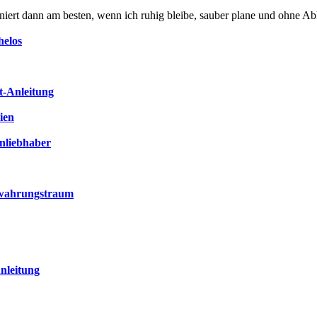
niert dann am besten, wenn ich ruhig bleibe, sauber plane und ohne Ab
helos
t-Anleitung
ien
enliebhaber
bewahrungstraum
nleitung