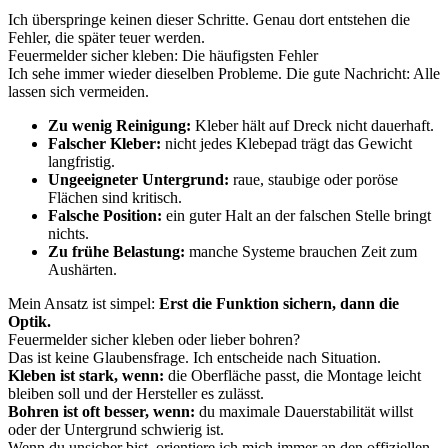
Ich überspringe keinen dieser Schritte. Genau dort entstehen die
Fehler, die später teuer werden.
Feuermelder sicher kleben: Die häufigsten Fehler
Ich sehe immer wieder dieselben Probleme. Die gute Nachricht: Alle
lassen sich vermeiden.
Zu wenig Reinigung:
Kleber hält auf Dreck nicht dauerhaft.
Falscher Kleber:
nicht jedes Klebepad trägt das Gewicht
langfristig.
Ungeeigneter Untergrund:
raue, staubige oder poröse
Flächen sind kritisch.
Falsche Position:
ein guter Halt an der falschen Stelle bringt
nichts.
Zu frühe Belastung:
manche Systeme brauchen Zeit zum
Aushärten.
Mein Ansatz ist simpel:
Erst die Funktion sichern, dann die
Optik.
Feuermelder sicher kleben oder lieber bohren?
Das ist keine Glaubensfrage. Ich entscheide nach Situation.
Kleben ist stark, wenn:
die Oberfläche passt, die Montage leicht
bleiben soll und der Hersteller es zulässt.
Bohren ist oft besser, wenn:
du maximale Dauerstabilität willst
oder der Untergrund schwierig ist.
Wenn du unsicher bist, orientiere ich mich immer an den offiziellen