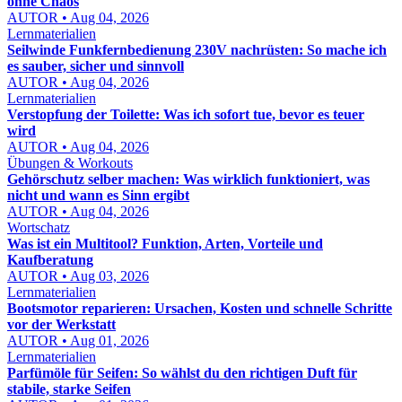
ohne Chaos
AUTOR • Aug 04, 2026
Lernmaterialien
Seilwinde Funkfernbedienung 230V nachrüsten: So mache ich
es sauber, sicher und sinnvoll
AUTOR • Aug 04, 2026
Lernmaterialien
Verstopfung der Toilette: Was ich sofort tue, bevor es teuer
wird
AUTOR • Aug 04, 2026
Übungen & Workouts
Gehörschutz selber machen: Was wirklich funktioniert, was
nicht und wann es Sinn ergibt
AUTOR • Aug 04, 2026
Wortschatz
Was ist ein Multitool? Funktion, Arten, Vorteile und
Kaufberatung
AUTOR • Aug 03, 2026
Lernmaterialien
Bootsmotor reparieren: Ursachen, Kosten und schnelle Schritte
vor der Werkstatt
AUTOR • Aug 01, 2026
Lernmaterialien
Parfümöle für Seifen: So wählst du den richtigen Duft für
stabile, starke Seifen