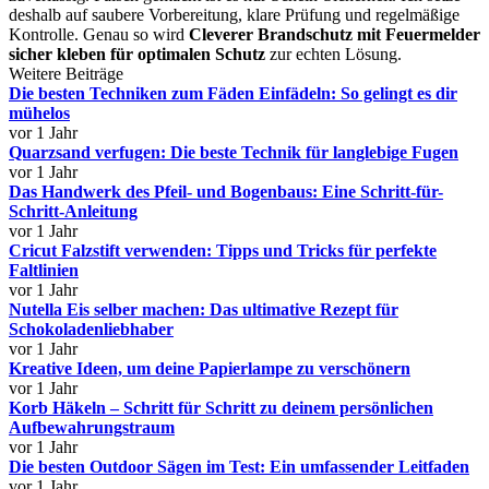
deshalb auf saubere Vorbereitung, klare Prüfung und regelmäßige
Kontrolle. Genau so wird
Cleverer Brandschutz mit Feuermelder
sicher kleben für optimalen Schutz
zur echten Lösung.
Weitere Beiträge
Die besten Techniken zum Fäden Einfädeln: So gelingt es dir
mühelos
vor 1 Jahr
Quarzsand verfugen: Die beste Technik für langlebige Fugen
vor 1 Jahr
Das Handwerk des Pfeil- und Bogenbaus: Eine Schritt-für-
Schritt-Anleitung
vor 1 Jahr
Cricut Falzstift verwenden: Tipps und Tricks für perfekte
Faltlinien
vor 1 Jahr
Nutella Eis selber machen: Das ultimative Rezept für
Schokoladenliebhaber
vor 1 Jahr
Kreative Ideen, um deine Papierlampe zu verschönern
vor 1 Jahr
Korb Häkeln – Schritt für Schritt zu deinem persönlichen
Aufbewahrungstraum
vor 1 Jahr
Die besten Outdoor Sägen im Test: Ein umfassender Leitfaden
vor 1 Jahr