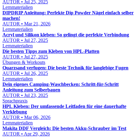
AUTOR • Jul 25, 2025
Lernmaterialien
DIPDRIP Anleitung: Perfekte Dip Powder Nägel einfach selber
machen!
AUTOR • Mar 21, 2026
Lernmaterialien
Acryl und Silikon kleben: So gelingt die perfekte Verbindung
AUTOR • Jul 27, 2025
Lernmaterialien
Die besten Tipps zum Kleben von HPL-Platten
AUTOR • Jul 27, 2025
Übungen & Workouts
Quarzsand verfugen: Die beste Technik für langlebige Fugen
AUTOR • Jul 26, 2025
Lernmaterialien
Dein eigenes Camping-Waschbecken: Schritt-für-Schritt
Anleitung zum Selberbauen
AUTOR • Jul 23, 2025
Sprachpraxis
HPL Kleben: Der umfassende Leitfaden für eine dauerhafte
Verklebung
AUTOR • Mar 06, 2026
Lernmaterialien
Makita DDF Vergleich: Die besten Akku-Schrauber im Test
AUTOR • Apr 29, 2026