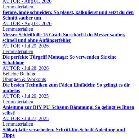
AUTOR • Aug 01, 2026
Lernmaterialien
Betonwände schneiden: So planst, kalkulierst und setzt du den
Schnitt sauber um
AUTOR • Aug 01, 2026
Lernmaterialien
Messer Schleifhilfe 15 Grad: So schärfst du Messer sauber,
schnell und ohne Anfängerfehler
AUTOR • Jul 29, 2026
Lernmaterialien
Die perfekte Türgriff Montage: So verwenden Sie eine
Schablone
AUTOR • Jul 28, 2026
Beliebte Beiträge
Übungen & Workouts
Die besten Techniken zum Fäden Einfädeln: So gelingt es dir
mühelos
AUTOR • Jul 29, 2025
Lernmaterialien
Anleitung zur DIY PU-Schaum Dämmung: So gelingt es Ihnen
selbst!
AUTOR • Jul 27, 2025
Lernmaterialien
Silikatplatte verarbeiten: Schritt-für-Schritt Anleitung und
Tipps