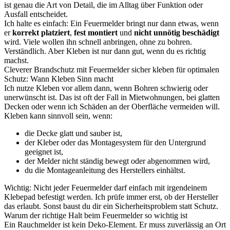
ist genau die Art von Detail, die im Alltag über Funktion oder
Ausfall entscheidet.
Ich halte es einfach: Ein Feuermelder bringt nur dann etwas, wenn
er
korrekt platziert
,
fest montiert
und
nicht unnötig beschädigt
wird. Viele wollen ihn schnell anbringen, ohne zu bohren.
Verständlich. Aber Kleben ist nur dann gut, wenn du es richtig
machst.
Cleverer Brandschutz mit Feuermelder sicher kleben für optimalen
Schutz: Wann Kleben Sinn macht
Ich nutze Kleben vor allem dann, wenn Bohren schwierig oder
unerwünscht ist. Das ist oft der Fall in Mietwohnungen, bei glatten
Decken oder wenn ich Schäden an der Oberfläche vermeiden will.
Kleben kann sinnvoll sein, wenn:
die Decke glatt und sauber ist,
der Kleber oder das Montagesystem für den Untergrund
geeignet ist,
der Melder nicht ständig bewegt oder abgenommen wird,
du die Montageanleitung des Herstellers einhältst.
Wichtig: Nicht jeder Feuermelder darf einfach mit irgendeinem
Klebepad befestigt werden. Ich prüfe immer erst, ob der Hersteller
das erlaubt. Sonst baust du dir ein Sicherheitsproblem statt Schutz.
Warum der richtige Halt beim Feuermelder so wichtig ist
Ein Rauchmelder ist kein Deko-Element. Er muss zuverlässig an Ort