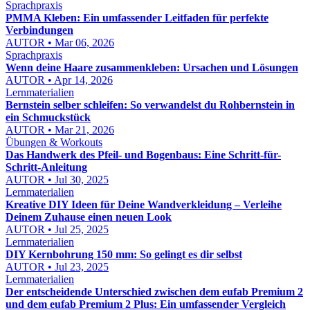
Sprachpraxis
PMMA Kleben: Ein umfassender Leitfaden für perfekte
Verbindungen
AUTOR • Mar 06, 2026
Sprachpraxis
Wenn deine Haare zusammenkleben: Ursachen und Lösungen
AUTOR • Apr 14, 2026
Lernmaterialien
Bernstein selber schleifen: So verwandelst du Rohbernstein in
ein Schmuckstück
AUTOR • Mar 21, 2026
Übungen & Workouts
Das Handwerk des Pfeil- und Bogenbaus: Eine Schritt-für-
Schritt-Anleitung
AUTOR • Jul 30, 2025
Lernmaterialien
Kreative DIY Ideen für Deine Wandverkleidung – Verleihe
Deinem Zuhause einen neuen Look
AUTOR • Jul 25, 2025
Lernmaterialien
DIY Kernbohrung 150 mm: So gelingt es dir selbst
AUTOR • Jul 23, 2025
Lernmaterialien
Der entscheidende Unterschied zwischen dem eufab Premium 2
und dem eufab Premium 2 Plus: Ein umfassender Vergleich