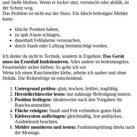
und Stelle bleiben. Wenn er locker sitzt, verrutscht oder abfällt, ist
der Schutz weg.
Das Problem ist nicht nur der Sturz. Ein falsch befestigter Melder
kann:
falsche Position haben,
zu spät Alarm schlagen,
dauerhaft Fehlalarme verursachen,
durch Staub oder Luftzug beeinträchtigt werden.
Ich denke da nicht in Technik, sondern in Ergebnis:
Das Gerät
muss im Ernstfall funktionieren.
Alles andere ist bedeutungslos.
Feuermelder sicher kleben: So gehe ich vor
Wenn ich einen Rauchmelder klebe, arbeite ich sauber und ohne
Hektik. Die Reihenfolge ist entscheidend.
Untergrund prüfen:
glatt, trocken, fettfrei, tragfähig.
Herstellerhinweise lesen:
nur zulässige Befestigung nutzen.
Position festlegen:
idealerweise nach den Vorgaben für
Rauchwarnmelder.
Fläche reinigen:
Staub und Fett verhindern guten Halt.
Klebesystem aufbringen:
gleichmäßig, fest andrücken,
Aushärtezeit beachten.
Melder montieren und testen:
Funktionsprüfung direkt nach
der Montage.