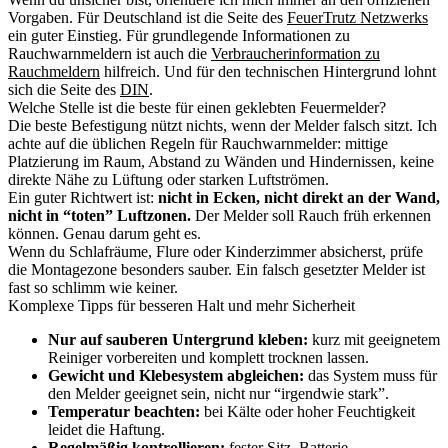
Vorgaben. Für Deutschland ist die Seite des
FeuerTrutz Netzwerks
ein guter Einstieg. Für grundlegende Informationen zu
Rauchwarnmeldern ist auch die
Verbraucherinformation zu
Rauchmeldern
hilfreich. Und für den technischen Hintergrund lohnt
sich die Seite des
DIN
.
Welche Stelle ist die beste für einen geklebten Feuermelder?
Die beste Befestigung nützt nichts, wenn der Melder falsch sitzt. Ich
achte auf die üblichen Regeln für Rauchwarnmelder: mittige
Platzierung im Raum, Abstand zu Wänden und Hindernissen, keine
direkte Nähe zu Lüftung oder starken Luftströmen.
Ein guter Richtwert ist:
nicht in Ecken, nicht direkt an der Wand,
nicht in “toten” Luftzonen.
Der Melder soll Rauch früh erkennen
können. Genau darum geht es.
Wenn du Schlafräume, Flure oder Kinderzimmer absicherst, prüfe
die Montagezone besonders sauber. Ein falsch gesetzter Melder ist
fast so schlimm wie keiner.
Komplexe Tipps für besseren Halt und mehr Sicherheit
Nur auf sauberen Untergrund kleben:
kurz mit geeignetem
Reiniger vorbereiten und komplett trocknen lassen.
Gewicht und Klebesystem abgleichen:
das System muss für
den Melder geeignet sein, nicht nur “irgendwie stark”.
Temperatur beachten:
bei Kälte oder hoher Feuchtigkeit
leidet die Haftung.
Regelmäßig kontrollieren:
fester Sitz, Batterie,