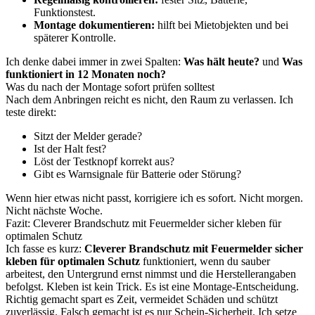
Funktionstest.
Montage dokumentieren:
hilft bei Mietobjekten und bei
späterer Kontrolle.
Ich denke dabei immer in zwei Spalten:
Was hält heute?
und
Was
funktioniert in 12 Monaten noch?
Was du nach der Montage sofort prüfen solltest
Nach dem Anbringen reicht es nicht, den Raum zu verlassen. Ich
teste direkt:
Sitzt der Melder gerade?
Ist der Halt fest?
Löst der Testknopf korrekt aus?
Gibt es Warnsignale für Batterie oder Störung?
Wenn hier etwas nicht passt, korrigiere ich es sofort. Nicht morgen.
Nicht nächste Woche.
Fazit: Cleverer Brandschutz mit Feuermelder sicher kleben für
optimalen Schutz
Ich fasse es kurz:
Cleverer Brandschutz mit Feuermelder sicher
kleben für optimalen Schutz
funktioniert, wenn du sauber
arbeitest, den Untergrund ernst nimmst und die Herstellerangaben
befolgst. Kleben ist kein Trick. Es ist eine Montage-Entscheidung.
Richtig gemacht spart es Zeit, vermeidet Schäden und schützt
zuverlässig. Falsch gemacht ist es nur Schein-Sicherheit. Ich setze