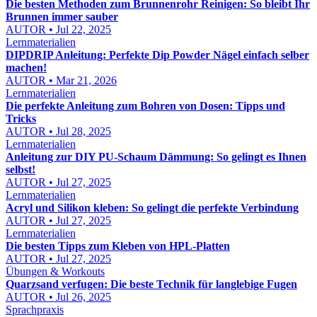
Die besten Methoden zum Brunnenrohr Reinigen: So bleibt Ihr
Brunnen immer sauber
AUTOR • Jul 22, 2025
Lernmaterialien
DIPDRIP Anleitung: Perfekte Dip Powder Nägel einfach selber
machen!
AUTOR • Mar 21, 2026
Lernmaterialien
Die perfekte Anleitung zum Bohren von Dosen: Tipps und
Tricks
AUTOR • Jul 28, 2025
Lernmaterialien
Anleitung zur DIY PU-Schaum Dämmung: So gelingt es Ihnen
selbst!
AUTOR • Jul 27, 2025
Lernmaterialien
Acryl und Silikon kleben: So gelingt die perfekte Verbindung
AUTOR • Jul 27, 2025
Lernmaterialien
Die besten Tipps zum Kleben von HPL-Platten
AUTOR • Jul 27, 2025
Übungen & Workouts
Quarzsand verfugen: Die beste Technik für langlebige Fugen
AUTOR • Jul 26, 2025
Sprachpraxis