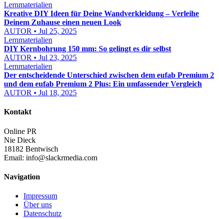
Lernmaterialien
Kreative DIY Ideen für Deine Wandverkleidung – Verleihe
Deinem Zuhause einen neuen Look
AUTOR • Jul 25, 2025
Lernmaterialien
DIY Kernbohrung 150 mm: So gelingt es dir selbst
AUTOR • Jul 23, 2025
Lernmaterialien
Der entscheidende Unterschied zwischen dem eufab Premium 2
und dem eufab Premium 2 Plus: Ein umfassender Vergleich
AUTOR • Jul 18, 2025
Kontakt
Online PR
Nie Dieck
18182 Bentwisch
Email:
info@slackrmedia.com
Navigation
Impressum
Über uns
Datenschutz