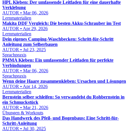
HPL Kleben: Der umfassende Leitfaden für eine dauerhafte
Verklebung
AUTOR • Mar 06, 2026
Lernmaterialien
Makita DDF Vergleich: Die besten Akku-Schrauber im Test
AUTOR • Apr 29, 2026
Lernmaterialien
Dein eigenes Camping-Waschbecken: Schritt-für-Schritt
Anleitung zum Selberbauen
AUTOR • Jul 23, 2025
Sprachpraxis
PMMA Kleben: Ein umfassender Leitfaden für perfekte
Verbindungen
AUTOR • Mar 06, 2026
Sprachpraxis
Wenn deine Haare zusammenkleben: Ursachen und Lösungen
AUTOR • Apr 14, 2026
Lernmaterialien
Bernstein selber schleifen: So verwandelst du Rohbernstein in
ein Schmuckstück
AUTOR • Mar 21, 2026
Übungen & Workouts
Das Handwerk des Pfeil- und Bogenbaus: Eine Schritt-für-
Schritt-Anleitung
AUTOR • Jul 30, 2025