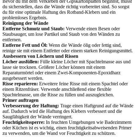
Bevor du mit dem Verkleben der Gipskartonplatten beginnst, musst
du sicherstellen, dass die Wände richtig vorbereitet sind. So sorgst
du für eine optimale Haftung des Rotband-Klebers und ein
problemloses Ergebnis.
Reinigung der Wände
Entferne Schmutz und Staub:
Verwende einen Besen oder
Staubsauger, um lose Partikel und Staub von den Wänden zu
entfernen.
Entferne Fett und Öl:
Wenn die Wände ölig oder fettig sind,
reinige sie mit einem Entfetter oder einem starken Reinigungsmittel.
Ausbessern von Löchern und Rissen
Löcher ausfüllen:
Fülle kleine Löcher mit Spachtelmasse aus und
lasse sie trocknen. Größere Löcher können mit einem
Reparaturmörtel oder einem Zwei-Komponenten-Epoxidharz
ausgebessert werden.
Risse reparieren:
Erweitere feine Risse mit einem Spachtel oder
einem Ritzenfräser. Verwende anschließend eine flexible
Spachtelmasse, um die Risse zu füllen und auszugleichen.
Primer auftragen
Verbesserung der Haftung:
Trage einen Haftgrund auf die Wände
auf. Dadurch wird die Haftung des Klebers verbessert und die
Saugfähigkeit der Wände verringert.
Feuchtigkeitssperre:
In feuchten Umgebungen wie Badezimmern
oder Küchen ist es wichtig, einen feuchtigkeitsabweisenden Primer
zu verwenden, um die Wand vor Feuchtigkeit zu schützen.