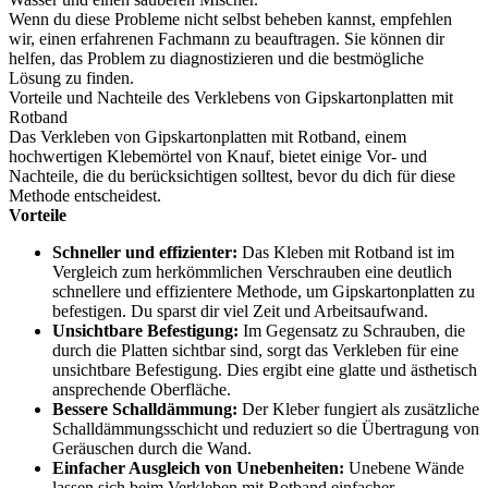
Wenn du diese Probleme nicht selbst beheben kannst, empfehlen
wir, einen erfahrenen Fachmann zu beauftragen. Sie können dir
helfen, das Problem zu diagnostizieren und die bestmögliche
Lösung zu finden.
Vorteile und Nachteile des Verklebens von Gipskartonplatten mit
Rotband
Das Verkleben von Gipskartonplatten mit Rotband, einem
hochwertigen Klebemörtel von Knauf, bietet einige Vor- und
Nachteile, die du berücksichtigen solltest, bevor du dich für diese
Methode entscheidest.
Vorteile
Schneller und effizienter:
Das Kleben mit Rotband ist im
Vergleich zum herkömmlichen Verschrauben eine deutlich
schnellere und effizientere Methode, um Gipskartonplatten zu
befestigen. Du sparst dir viel Zeit und Arbeitsaufwand.
Unsichtbare Befestigung:
Im Gegensatz zu Schrauben, die
durch die Platten sichtbar sind, sorgt das Verkleben für eine
unsichtbare Befestigung. Dies ergibt eine glatte und ästhetisch
ansprechende Oberfläche.
Bessere Schalldämmung:
Der Kleber fungiert als zusätzliche
Schalldämmungsschicht und reduziert so die Übertragung von
Geräuschen durch die Wand.
Einfacher Ausgleich von Unebenheiten:
Unebene Wände
lassen sich beim Verkleben mit Rotband einfacher