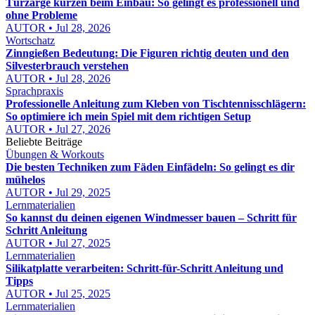
Türzarge kürzen beim Einbau: So gelingt es professionell und
ohne Probleme
AUTOR • Jul 28, 2026
Wortschatz
Zinngießen Bedeutung: Die Figuren richtig deuten und den
Silvesterbrauch verstehen
AUTOR • Jul 28, 2026
Sprachpraxis
Professionelle Anleitung zum Kleben von Tischtennisschlägern:
So optimiere ich mein Spiel mit dem richtigen Setup
AUTOR • Jul 27, 2026
Beliebte Beiträge
Übungen & Workouts
Die besten Techniken zum Fäden Einfädeln: So gelingt es dir
mühelos
AUTOR • Jul 29, 2025
Lernmaterialien
So kannst du deinen eigenen Windmesser bauen – Schritt für
Schritt Anleitung
AUTOR • Jul 27, 2025
Lernmaterialien
Silikatplatte verarbeiten: Schritt-für-Schritt Anleitung und
Tipps
AUTOR • Jul 25, 2025
Lernmaterialien