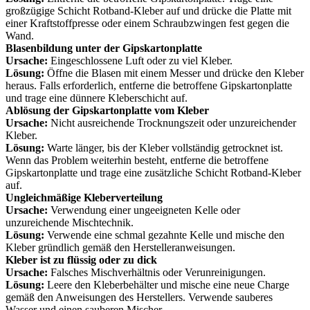
großzügige Schicht Rotband-Kleber auf und drücke die Platte mit
einer Kraftstoffpresse oder einem Schraubzwingen fest gegen die
Wand.
Blasenbildung unter der Gipskartonplatte
Ursache:
Eingeschlossene Luft oder zu viel Kleber.
Lösung:
Öffne die Blasen mit einem Messer und drücke den Kleber
heraus. Falls erforderlich, entferne die betroffene Gipskartonplatte
und trage eine dünnere Kleberschicht auf.
Ablösung der Gipskartonplatte vom Kleber
Ursache:
Nicht ausreichende Trocknungszeit oder unzureichender
Kleber.
Lösung:
Warte länger, bis der Kleber vollständig getrocknet ist.
Wenn das Problem weiterhin besteht, entferne die betroffene
Gipskartonplatte und trage eine zusätzliche Schicht Rotband-Kleber
auf.
Ungleichmäßige Kleberverteilung
Ursache:
Verwendung einer ungeeigneten Kelle oder
unzureichende Mischtechnik.
Lösung:
Verwende eine schmal gezahnte Kelle und mische den
Kleber gründlich gemäß den Herstelleranweisungen.
Kleber ist zu flüssig oder zu dick
Ursache:
Falsches Mischverhältnis oder Verunreinigungen.
Lösung:
Leere den Kleberbehälter und mische eine neue Charge
gemäß den Anweisungen des Herstellers. Verwende sauberes
Wasser und einen sauberen Mischer.