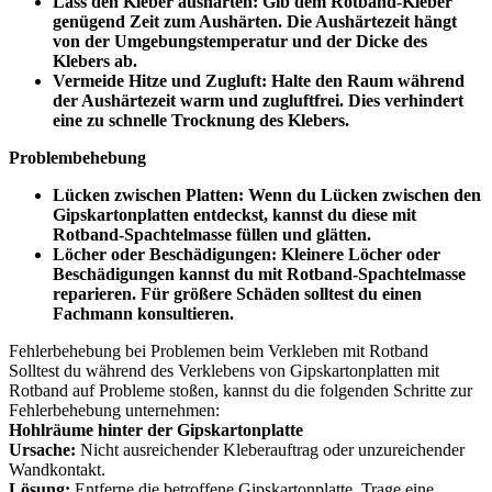
Lass den Kleber aushärten: Gib dem Rotband-Kleber
genügend Zeit zum Aushärten. Die Aushärtezeit hängt
von der Umgebungstemperatur und der Dicke des
Klebers ab.
Vermeide Hitze und Zugluft: Halte den Raum während
der Aushärtezeit warm und zugluftfrei. Dies verhindert
eine zu schnelle Trocknung des Klebers.
Problembehebung
Lücken zwischen Platten: Wenn du Lücken zwischen den
Gipskartonplatten entdeckst, kannst du diese mit
Rotband-Spachtelmasse füllen und glätten.
Löcher oder Beschädigungen: Kleinere Löcher oder
Beschädigungen kannst du mit Rotband-Spachtelmasse
reparieren. Für größere Schäden solltest du einen
Fachmann konsultieren.
Fehlerbehebung bei Problemen beim Verkleben mit Rotband
Solltest du während des Verklebens von Gipskartonplatten mit
Rotband auf Probleme stoßen, kannst du die folgenden Schritte zur
Fehlerbehebung unternehmen:
Hohlräume hinter der Gipskartonplatte
Ursache:
Nicht ausreichender Kleberauftrag oder unzureichender
Wandkontakt.
Lösung:
Entferne die betroffene Gipskartonplatte. Trage eine