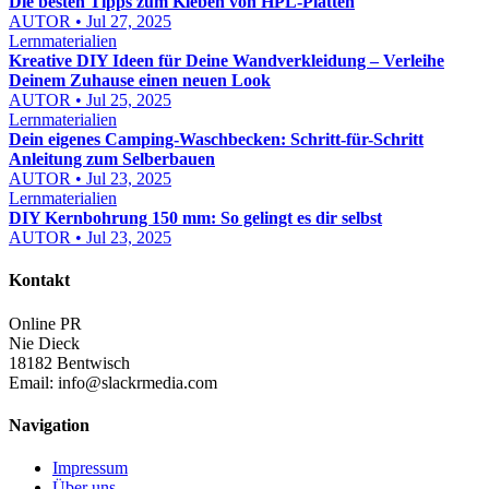
Die besten Tipps zum Kleben von HPL-Platten
AUTOR • Jul 27, 2025
Lernmaterialien
Kreative DIY Ideen für Deine Wandverkleidung – Verleihe
Deinem Zuhause einen neuen Look
AUTOR • Jul 25, 2025
Lernmaterialien
Dein eigenes Camping-Waschbecken: Schritt-für-Schritt
Anleitung zum Selberbauen
AUTOR • Jul 23, 2025
Lernmaterialien
DIY Kernbohrung 150 mm: So gelingt es dir selbst
AUTOR • Jul 23, 2025
Kontakt
Online PR
Nie Dieck
18182 Bentwisch
Email:
info@slackrmedia.com
Navigation
Impressum
Über uns