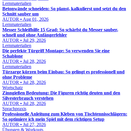
Lernmaterialien
Betonwände schneiden: So planst, kalkulierst und setzt du den
Schnitt sauber um
AUTOR • Aug 01, 2026
Lernmaterialien
Messer Schleifhilfe 15 Grad: So schärfst du Messer sauber,
schnell und ohne Anfängerfehler
AUTOR • Jul 29, 2026
Lernmaterialien
Die perfekte Türgriff Montage: So verwenden Sie eine
Schablone
AUTOR • Jul 28, 2026
Lernmaterialien
Türzarge kürzen beim Einbau: So gelingt es professionell und
ohne Probleme
AUTOR • Jul 28, 2026
Wortschatz
Zinngießen Bedeutung: Die Figuren richtig deuten und den
Silvesterbrauch verstehen
AUTOR • Jul 28, 2026
Sprachpraxis
Professionelle Anleitung zum Kleben von Tischtennisschlägern:
So optimiere ich mein Spiel mit dem richtigen Setup
AUTOR • Jul 27, 2026
Übungen & Workouts