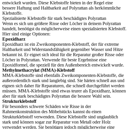
entwickelt wurden. Diese Klebstoffe bieten in der Regel eine
bessere Haftung und Haltbarkeit auf Polyrattan als herkömmliche
Klebstoffe.
Spezialisierte Klebstoffe für stark beschädigtes Polyrattan
Wenn es sich um größere Risse oder Löcher in deinem Polyrattan
handelt, benötigst du möglicherweise einen spezialisierten Klebstoff.
Hier sind einige Optionen:
Epoxidharz
Epoxidharz ist ein Zweikomponenten-Klebstoff, der für extreme
Haltbarkeit und Widerstandsfähigkeit gegenüber Wasser und Hitze
bekannt ist. Er eignet sich ideal für die Reparatur großer Risse oder
Löcher in Polyrattan. Verwende für beste Ergebnisse eine
Epoxidformel, die speziell für den Außenbereich entwickelt wurde.
Methylmethacrylat (MMA)-Klebstoff
MMA-Klebstoffe sind ebenfalls Zweikomponenten-Klebstoffe, die
außerordentlich stark und langlebig sind. Sie härten schnell aus und
eignen sich daher für Reparaturen, die schnell durchgeführt werden
müssen. MMA-Klebstoffe sind etwas teurer als Epoxidharz, können
aber für stark beschädigtes Polyrattan die bessere Wahl sein.
Strukturklebstoff
Für besonders schwere Schäden wie Risse in der
Rahmenkonstruktion des Möbelstücks kannst du einen
Strukturklebstoff verwenden. Diese Klebstoffe sind unglaublich
stark und können sogar zur Reparatur von Metall oder Holz
verwendet werden. Sie benötigen jedoch möglicherweise eine