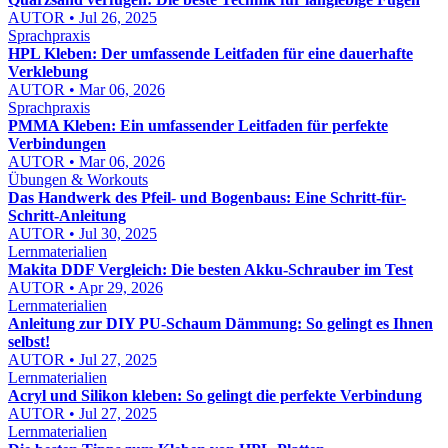
AUTOR • Jul 26, 2025
Sprachpraxis
HPL Kleben: Der umfassende Leitfaden für eine dauerhafte
Verklebung
AUTOR • Mar 06, 2026
Sprachpraxis
PMMA Kleben: Ein umfassender Leitfaden für perfekte
Verbindungen
AUTOR • Mar 06, 2026
Übungen & Workouts
Das Handwerk des Pfeil- und Bogenbaus: Eine Schritt-für-
Schritt-Anleitung
AUTOR • Jul 30, 2025
Lernmaterialien
Makita DDF Vergleich: Die besten Akku-Schrauber im Test
AUTOR • Apr 29, 2026
Lernmaterialien
Anleitung zur DIY PU-Schaum Dämmung: So gelingt es Ihnen
selbst!
AUTOR • Jul 27, 2025
Lernmaterialien
Acryl und Silikon kleben: So gelingt die perfekte Verbindung
AUTOR • Jul 27, 2025
Lernmaterialien