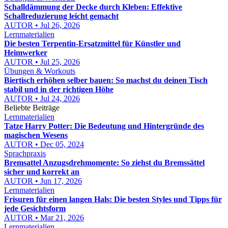
Schalldämmung der Decke durch Kleben: Effektive
Schallreduzierung leicht gemacht
AUTOR • Jul 26, 2026
Lernmaterialien
Die besten Terpentin-Ersatzmittel für Künstler und
Heimwerker
AUTOR • Jul 25, 2026
Übungen & Workouts
Biertisch erhöhen selber bauen: So machst du deinen Tisch
stabil und in der richtigen Höhe
AUTOR • Jul 24, 2026
Beliebte Beiträge
Lernmaterialien
Tatze Harry Potter: Die Bedeutung und Hintergründe des
magischen Wesens
AUTOR • Dec 05, 2024
Sprachpraxis
Bremsattel Anzugsdrehmomente: So ziehst du Bremssättel
sicher und korrekt an
AUTOR • Jun 17, 2026
Lernmaterialien
Frisuren für einen langen Hals: Die besten Styles und Tipps für
jede Gesichtsform
AUTOR • Mar 21, 2026
Lernmaterialien