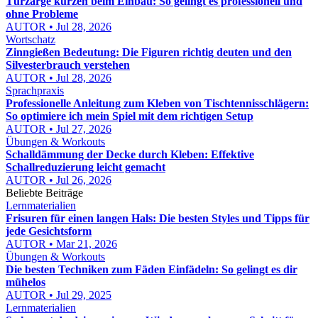
Türzarge kürzen beim Einbau: So gelingt es professionell und
ohne Probleme
AUTOR • Jul 28, 2026
Wortschatz
Zinngießen Bedeutung: Die Figuren richtig deuten und den
Silvesterbrauch verstehen
AUTOR • Jul 28, 2026
Sprachpraxis
Professionelle Anleitung zum Kleben von Tischtennisschlägern:
So optimiere ich mein Spiel mit dem richtigen Setup
AUTOR • Jul 27, 2026
Übungen & Workouts
Schalldämmung der Decke durch Kleben: Effektive
Schallreduzierung leicht gemacht
AUTOR • Jul 26, 2026
Beliebte Beiträge
Lernmaterialien
Frisuren für einen langen Hals: Die besten Styles und Tipps für
jede Gesichtsform
AUTOR • Mar 21, 2026
Übungen & Workouts
Die besten Techniken zum Fäden Einfädeln: So gelingt es dir
mühelos
AUTOR • Jul 29, 2025
Lernmaterialien