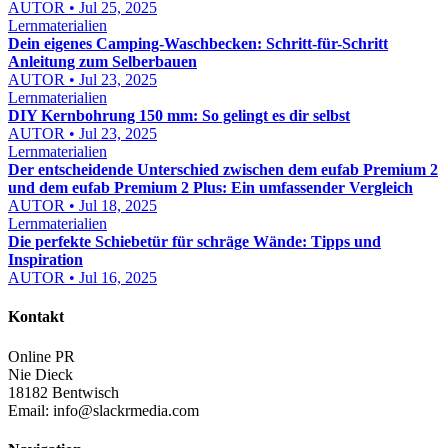
AUTOR • Jul 25, 2025
Lernmaterialien
Dein eigenes Camping-Waschbecken: Schritt-für-Schritt
Anleitung zum Selberbauen
AUTOR • Jul 23, 2025
Lernmaterialien
DIY Kernbohrung 150 mm: So gelingt es dir selbst
AUTOR • Jul 23, 2025
Lernmaterialien
Der entscheidende Unterschied zwischen dem eufab Premium 2
und dem eufab Premium 2 Plus: Ein umfassender Vergleich
AUTOR • Jul 18, 2025
Lernmaterialien
Die perfekte Schiebetür für schräge Wände: Tipps und
Inspiration
AUTOR • Jul 16, 2025
Kontakt
Online PR
Nie Dieck
18182 Bentwisch
Email:
info@slackrmedia.com