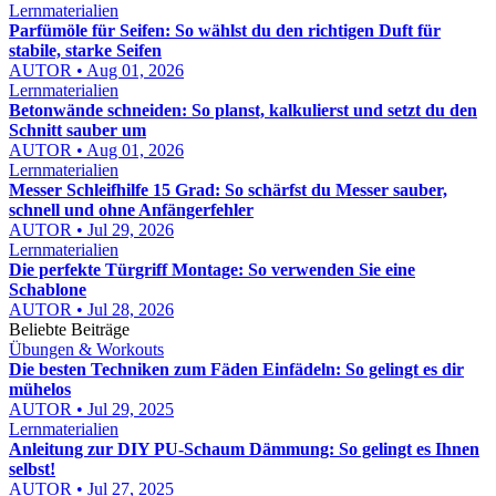
Lernmaterialien
Parfümöle für Seifen: So wählst du den richtigen Duft für
stabile, starke Seifen
AUTOR • Aug 01, 2026
Lernmaterialien
Betonwände schneiden: So planst, kalkulierst und setzt du den
Schnitt sauber um
AUTOR • Aug 01, 2026
Lernmaterialien
Messer Schleifhilfe 15 Grad: So schärfst du Messer sauber,
schnell und ohne Anfängerfehler
AUTOR • Jul 29, 2026
Lernmaterialien
Die perfekte Türgriff Montage: So verwenden Sie eine
Schablone
AUTOR • Jul 28, 2026
Beliebte Beiträge
Übungen & Workouts
Die besten Techniken zum Fäden Einfädeln: So gelingt es dir
mühelos
AUTOR • Jul 29, 2025
Lernmaterialien
Anleitung zur DIY PU-Schaum Dämmung: So gelingt es Ihnen
selbst!
AUTOR • Jul 27, 2025