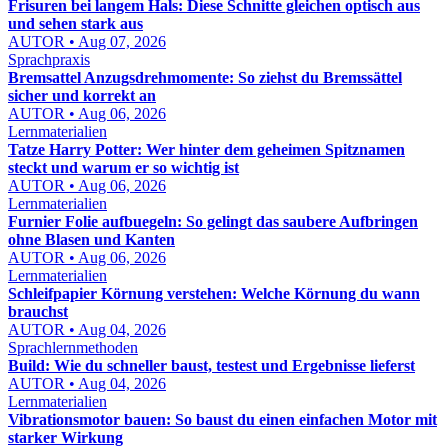
Frisuren bei langem Hals: Diese Schnitte gleichen optisch aus
und sehen stark aus
AUTOR • Aug 07, 2026
Sprachpraxis
Bremsattel Anzugsdrehmomente: So ziehst du Bremssättel
sicher und korrekt an
AUTOR • Aug 06, 2026
Lernmaterialien
Tatze Harry Potter: Wer hinter dem geheimen Spitznamen
steckt und warum er so wichtig ist
AUTOR • Aug 06, 2026
Lernmaterialien
Furnier Folie aufbuegeln: So gelingt das saubere Aufbringen
ohne Blasen und Kanten
AUTOR • Aug 06, 2026
Lernmaterialien
Schleifpapier Körnung verstehen: Welche Körnung du wann
brauchst
AUTOR • Aug 04, 2026
Sprachlernmethoden
Build: Wie du schneller baust, testest und Ergebnisse lieferst
AUTOR • Aug 04, 2026
Lernmaterialien
Vibrationsmotor bauen: So baust du einen einfachen Motor mit
starker Wirkung