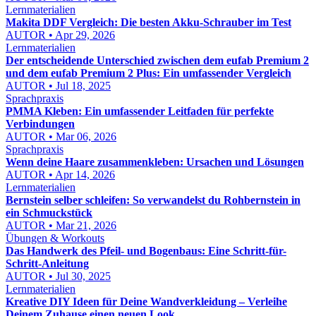
Lernmaterialien
Makita DDF Vergleich: Die besten Akku-Schrauber im Test
AUTOR • Apr 29, 2026
Lernmaterialien
Der entscheidende Unterschied zwischen dem eufab Premium 2
und dem eufab Premium 2 Plus: Ein umfassender Vergleich
AUTOR • Jul 18, 2025
Sprachpraxis
PMMA Kleben: Ein umfassender Leitfaden für perfekte
Verbindungen
AUTOR • Mar 06, 2026
Sprachpraxis
Wenn deine Haare zusammenkleben: Ursachen und Lösungen
AUTOR • Apr 14, 2026
Lernmaterialien
Bernstein selber schleifen: So verwandelst du Rohbernstein in
ein Schmuckstück
AUTOR • Mar 21, 2026
Übungen & Workouts
Das Handwerk des Pfeil- und Bogenbaus: Eine Schritt-für-
Schritt-Anleitung
AUTOR • Jul 30, 2025
Lernmaterialien
Kreative DIY Ideen für Deine Wandverkleidung – Verleihe
Deinem Zuhause einen neuen Look