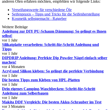
anderen Ölen erfahren möchten, empfehlen wir folgende Links:
Verseifungswerte für verschiedene Öle
Seifenpraxis – Tipps und Tricks für die Seifenherstellung
Kosmetik selbstgemacht - Ratgeber
Weitere Beiträge
Anleitung zur DIY PU-Schaum Dämmung: So gelingt es Ihnen
selbst!
vor 1 Jahr
Silikatplatte verarbeiten: Schritt-für-Schritt Anleitung und
Tipps
vor 1 Jahr
DIPDRIP Anleitung: Perfekte Dip Powder Nägel einfach selber
machen!
vor 4 Monaten
Acryl und Silikon kleben: So gelingt die perfekte Verbindung
vor 1 Jahr
Die besten Tipps zum Kleben von HPL-Platten
vor 1 Jahr
Dein eigenes Camping-Waschbecken: Schritt-für-Schritt
Anleitung zum Selberbauen
vor 1 Jahr
Makita DDF Vergleich: Die besten Akku-Schrauber im Test
vor 3 Monaten