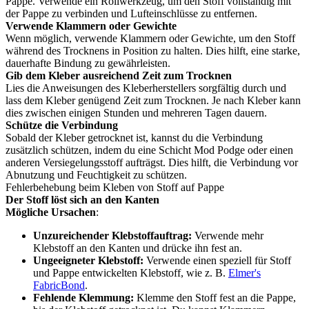
Pappe. Verwende ein Rollwerkzeug, um den Stoff vollständig mit
der Pappe zu verbinden und Lufteinschlüsse zu entfernen.
Verwende Klammern oder Gewichte
Wenn möglich, verwende Klammern oder Gewichte, um den Stoff
während des Trocknens in Position zu halten. Dies hilft, eine starke,
dauerhafte Bindung zu gewährleisten.
Gib dem Kleber ausreichend Zeit zum Trocknen
Lies die Anweisungen des Kleberherstellers sorgfältig durch und
lass dem Kleber genügend Zeit zum Trocknen. Je nach Kleber kann
dies zwischen einigen Stunden und mehreren Tagen dauern.
Schütze die Verbindung
Sobald der Kleber getrocknet ist, kannst du die Verbindung
zusätzlich schützen, indem du eine Schicht Mod Podge oder einen
anderen Versiegelungsstoff aufträgst. Dies hilft, die Verbindung vor
Abnutzung und Feuchtigkeit zu schützen.
Fehlerbehebung beim Kleben von Stoff auf Pappe
Der Stoff löst sich an den Kanten
Mögliche Ursachen
:
Unzureichender Klebstoffauftrag:
Verwende mehr
Klebstoff an den Kanten und drücke ihn fest an.
Ungeeigneter Klebstoff:
Verwende einen speziell für Stoff
und Pappe entwickelten Klebstoff, wie z. B.
Elmer's
FabricBond
.
Fehlende Klemmung:
Klemme den Stoff fest an die Pappe,