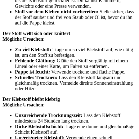
bis der Klebstoff getrocknet ist. Du kannst Klammern,
Gewichte oder eine Presse verwenden.
Stoff vor dem Kleben nicht vorbereiten:
Stelle sicher, dass
der Stoff sauber und frei von Staub oder Öl ist, bevor du ihn
auf die Pappe klebst.
Der Stoff wellt sich oder knittert
Mögliche Ursachen
:
Zu viel Klebstoff:
Trage nur so viel Klebstoff auf, wie nötig
ist, um den Stoff zu befestigen.
Fehlende Glättung:
Glätte den Stoff sorgfältig mit einem
Lineal oder einer Karte, um Falten zu entfernen.
Pappe ist feucht:
Verwende trockene und flache Pappe.
Schnelles Trocknen:
Lass den Klebstoff langsam und
gleichmäßig trocknen. Vermeide direkte Sonneneinstrahlung
oder Hitze.
Der Klebstoff bleibt klebrig
Mögliche Ursachen
:
Unzureichende Trocknungszeit:
Lass den Klebstoff
mindestens 24 Stunden lang trocknen.
Dicke Klebstoffschicht:
Trage eine dünne und gleichmäßige
Schicht Klebstoff auf.
Ungeeigneter Klebstoff:
Verwende einen schnell