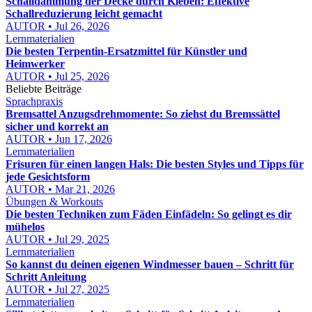
Schalldämmung der Decke durch Kleben: Effektive
Schallreduzierung leicht gemacht
AUTOR • Jul 26, 2026
Lernmaterialien
Die besten Terpentin-Ersatzmittel für Künstler und
Heimwerker
AUTOR • Jul 25, 2026
Beliebte Beiträge
Sprachpraxis
Bremsattel Anzugsdrehmomente: So ziehst du Bremssättel
sicher und korrekt an
AUTOR • Jun 17, 2026
Lernmaterialien
Frisuren für einen langen Hals: Die besten Styles und Tipps für
jede Gesichtsform
AUTOR • Mar 21, 2026
Übungen & Workouts
Die besten Techniken zum Fäden Einfädeln: So gelingt es dir
mühelos
AUTOR • Jul 29, 2025
Lernmaterialien
So kannst du deinen eigenen Windmesser bauen – Schritt für
Schritt Anleitung
AUTOR • Jul 27, 2025
Lernmaterialien