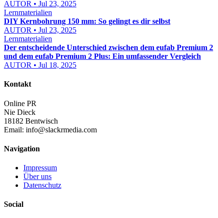
AUTOR • Jul 23, 2025
Lernmaterialien
DIY Kernbohrung 150 mm: So gelingt es dir selbst
AUTOR • Jul 23, 2025
Lernmaterialien
Der entscheidende Unterschied zwischen dem eufab Premium 2
und dem eufab Premium 2 Plus: Ein umfassender Vergleich
AUTOR • Jul 18, 2025
Kontakt
Online PR
Nie Dieck
18182 Bentwisch
Email:
info@slackrmedia.com
Navigation
Impressum
Über uns
Datenschutz
Social