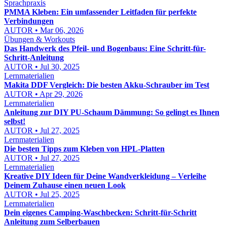
Sprachpraxis
PMMA Kleben: Ein umfassender Leitfaden für perfekte
Verbindungen
AUTOR • Mar 06, 2026
Übungen & Workouts
Das Handwerk des Pfeil- und Bogenbaus: Eine Schritt-für-
Schritt-Anleitung
AUTOR • Jul 30, 2025
Lernmaterialien
Makita DDF Vergleich: Die besten Akku-Schrauber im Test
AUTOR • Apr 29, 2026
Lernmaterialien
Anleitung zur DIY PU-Schaum Dämmung: So gelingt es Ihnen
selbst!
AUTOR • Jul 27, 2025
Lernmaterialien
Die besten Tipps zum Kleben von HPL-Platten
AUTOR • Jul 27, 2025
Lernmaterialien
Kreative DIY Ideen für Deine Wandverkleidung – Verleihe
Deinem Zuhause einen neuen Look
AUTOR • Jul 25, 2025
Lernmaterialien
Dein eigenes Camping-Waschbecken: Schritt-für-Schritt
Anleitung zum Selberbauen