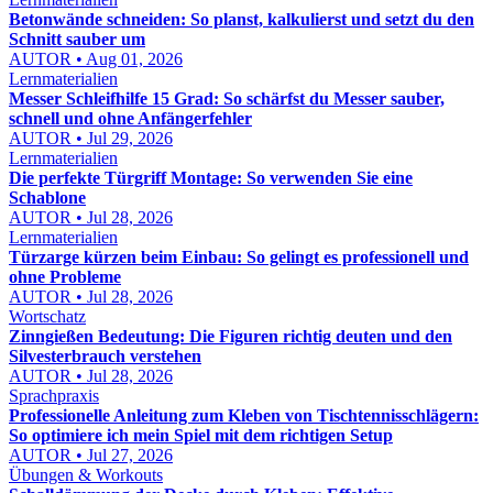
Betonwände schneiden: So planst, kalkulierst und setzt du den
Schnitt sauber um
AUTOR • Aug 01, 2026
Lernmaterialien
Messer Schleifhilfe 15 Grad: So schärfst du Messer sauber,
schnell und ohne Anfängerfehler
AUTOR • Jul 29, 2026
Lernmaterialien
Die perfekte Türgriff Montage: So verwenden Sie eine
Schablone
AUTOR • Jul 28, 2026
Lernmaterialien
Türzarge kürzen beim Einbau: So gelingt es professionell und
ohne Probleme
AUTOR • Jul 28, 2026
Wortschatz
Zinngießen Bedeutung: Die Figuren richtig deuten und den
Silvesterbrauch verstehen
AUTOR • Jul 28, 2026
Sprachpraxis
Professionelle Anleitung zum Kleben von Tischtennisschlägern:
So optimiere ich mein Spiel mit dem richtigen Setup
AUTOR • Jul 27, 2026
Übungen & Workouts