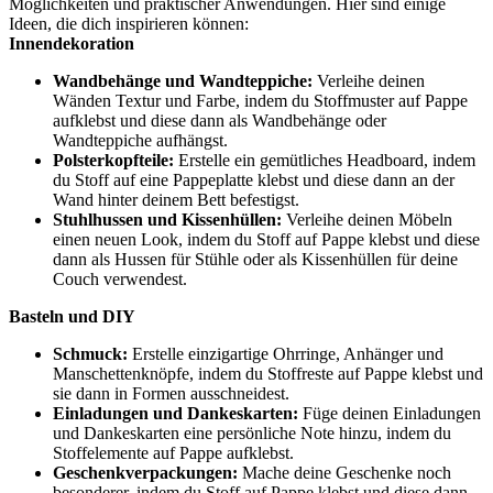
Möglichkeiten und praktischer Anwendungen. Hier sind einige
Ideen, die dich inspirieren können:
Innendekoration
Wandbehänge und Wandteppiche:
Verleihe deinen
Wänden Textur und Farbe, indem du Stoffmuster auf Pappe
aufklebst und diese dann als Wandbehänge oder
Wandteppiche aufhängst.
Polsterkopfteile:
Erstelle ein gemütliches Headboard, indem
du Stoff auf eine Pappeplatte klebst und diese dann an der
Wand hinter deinem Bett befestigst.
Stuhlhussen und Kissenhüllen:
Verleihe deinen Möbeln
einen neuen Look, indem du Stoff auf Pappe klebst und diese
dann als Hussen für Stühle oder als Kissenhüllen für deine
Couch verwendest.
Basteln und DIY
Schmuck:
Erstelle einzigartige Ohrringe, Anhänger und
Manschettenknöpfe, indem du Stoffreste auf Pappe klebst und
sie dann in Formen ausschneidest.
Einladungen und Dankeskarten:
Füge deinen Einladungen
und Dankeskarten eine persönliche Note hinzu, indem du
Stoffelemente auf Pappe aufklebst.
Geschenkverpackungen:
Mache deine Geschenke noch
besonderer, indem du Stoff auf Pappe klebst und diese dann