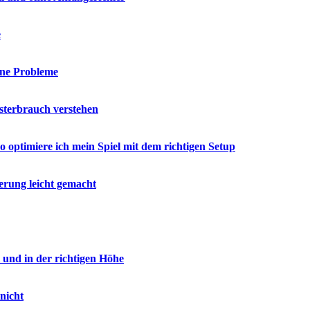
e
hne Probleme
esterbrauch verstehen
o optimiere ich mein Spiel mit dem richtigen Setup
erung leicht gemacht
l und in der richtigen Höhe
nicht