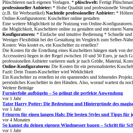
Plüschtieren nach eigenen Vorlagen. *
plüschwelt:
Fertigt Plüschmas
professioneller Anbieter:
* Hohe Qualität und professionelle Verar
(z.B. für Werbeartikel)
Nachteile professioneller Anbieter:
* Höhere 
Online-Konfiguratoren: Kuscheltier online gestalten
Eine weitere Möglichkeit ist die Nutzung von Online-Konfiguratoren. 
die Möglichkeit, Kuscheltiere online zu gestalten und mit einem Name
Konfiguratoren:
* Einfache und intuitive Bedienung * Schnelle und
Weniger Flexibilität bei der Gestaltung im Vergleich zum Selber-Nä
Kosten: Was kostet es, ein Kuscheltier zu erstellen?
Die Kosten für die Erstellung eines Kuscheltiers hängen stark von 
Accessoires) liegen in der Regel zwischen 10 und 50 Euro, je nach 
professionellen Anbieter variieren stark je nach Größe, Material, Ko
Online-Konfiguratoren:
Die Kosten für ein personalisiertes Kuschel
Fazit: Dein Traum-Kuscheltier wird Wirklichkeit
Ein Kuscheltier zu erstellen ist ein spannendes und lohnendes Projekt.
persönliches Kuscheltier in den Händen. Also, worauf wartest du noch? 
Weitere Beiträge
Furnierfolie aufbügeln – So gelingt die perfekte Anwendung
vor 1 Jahr
Tatze Harry Potter: Die Bedeutung und Hintergründe des magi
vor 1 Jahr
Frisuren für einen langen Hals: Die besten Styles und Tipps für 
vor 4 Monaten
So kannst du deinen eigenen Windmesser bauen – Schritt für Sch
vor 1 Jahr