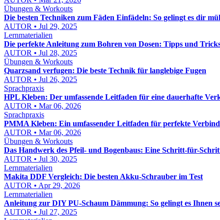
Übungen & Workouts
Die besten Techniken zum Fäden Einfädeln: So gelingt es dir mü
AUTOR • Jul 29, 2025
Lernmaterialien
Die perfekte Anleitung zum Bohren von Dosen: Tipps und Trick
AUTOR • Jul 28, 2025
Übungen & Workouts
Quarzsand verfugen: Die beste Technik für langlebige Fugen
AUTOR • Jul 26, 2025
Sprachpraxis
HPL Kleben: Der umfassende Leitfaden für eine dauerhafte Ver
AUTOR • Mar 06, 2026
Sprachpraxis
PMMA Kleben: Ein umfassender Leitfaden für perfekte Verbin
AUTOR • Mar 06, 2026
Übungen & Workouts
Das Handwerk des Pfeil- und Bogenbaus: Eine Schritt-für-Schrit
AUTOR • Jul 30, 2025
Lernmaterialien
Makita DDF Vergleich: Die besten Akku-Schrauber im Test
AUTOR • Apr 29, 2026
Lernmaterialien
Anleitung zur DIY PU-Schaum Dämmung: So gelingt es Ihnen se
AUTOR • Jul 27, 2025