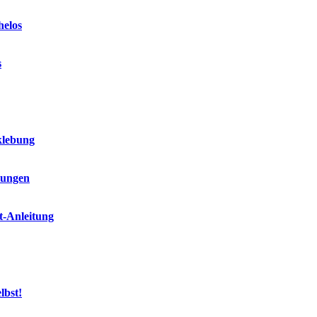
helos
s
klebung
dungen
t-Anleitung
lbst!