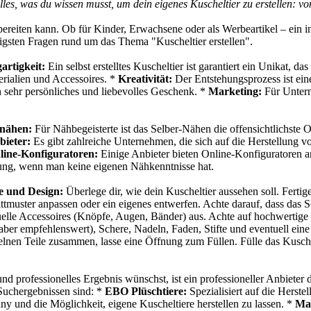
lles, was du wissen musst, um dein eigenes Kuscheltier zu erstellen: vo
de bereiten kann. Ob für Kinder, Erwachsene oder als Werbeartikel – ein 
tigsten Fragen rund um das Thema "Kuscheltier erstellen".
artigkeit:
Ein selbst erstelltes Kuscheltier ist garantiert ein Unikat, da
erialien und Accessoires. *
Kreativität:
Der Entstehungsprozess ist eine
n sehr persönliches und liebevolles Geschenk. *
Marketing:
Für Untern
 nähen:
Für Nähbegeisterte ist das Selber-Nähen die offensichtlichste O
bieter:
Es gibt zahlreiche Unternehmen, die sich auf die Herstellung von
line-Konfiguratoren:
Einige Anbieter bieten Online-Konfiguratoren a
ösung, wenn man keine eigenen Nähkenntnisse hat.
e und Design:
Überlege dir, wie dein Kuscheltier aussehen soll. Fertige
ttmuster anpassen oder ein eigenes entwerfen. Achte darauf, dass das Sc
tuelle Accessoires (Knöpfe, Augen, Bänder) aus. Achte auf hochwertige
ber empfehlenswert), Schere, Nadeln, Faden, Stifte und eventuell eine 
zelnen Teile zusammen, lasse eine Öffnung zum Füllen. Fülle das Kusche
d professionelles Ergebnis wünschst, ist ein professioneller Anbieter
Suchergebnissen sind: *
EBO Plüschtiere:
Spezialisiert auf die Herst
y und die Möglichkeit, eigene Kuscheltiere herstellen zu lassen. *
Ma