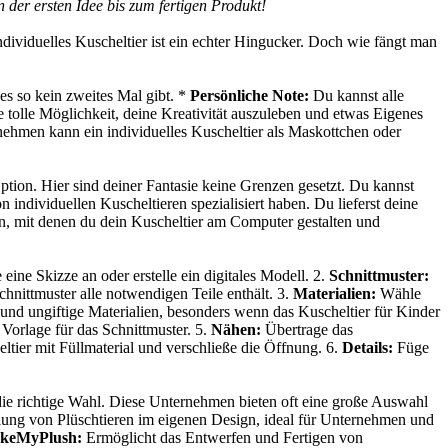
n der ersten Idee bis zum fertigen Produkt!
individuelles Kuscheltier ist ein echter Hingucker. Doch wie fängt man
s es so kein zweites Mal gibt. *
Persönliche Note:
Du kannst alle
 tolle Möglichkeit, deine Kreativität auszuleben und etwas Eigenes
ehmen kann ein individuelles Kuscheltier als Maskottchen oder
ption. Hier sind deiner Fantasie keine Grenzen gesetzt. Du kannst
 individuellen Kuscheltieren spezialisiert haben. Du lieferst deine
n, mit denen du dein Kuscheltier am Computer gestalten und
 eine Skizze an oder erstelle ein digitales Modell. 2.
Schnittmuster:
hnittmuster alle notwendigen Teile enthält. 3.
Materialien:
Wähle
 und ungiftige Materialien, besonders wenn das Kuscheltier für Kinder
Vorlage für das Schnittmuster. 5.
Nähen:
Übertrage das
ltier mit Füllmaterial und verschließe die Öffnung. 6.
Details:
Füge
 die richtige Wahl. Diese Unternehmen bieten oft eine große Auswahl
ellung von Plüschtieren im eigenen Design, ideal für Unternehmen und
keMyPlush:
Ermöglicht das Entwerfen und Fertigen von