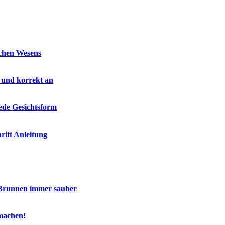
schen Wesens
 und korrekt an
jede Gesichtsform
ritt Anleitung
 Brunnen immer sauber
machen!