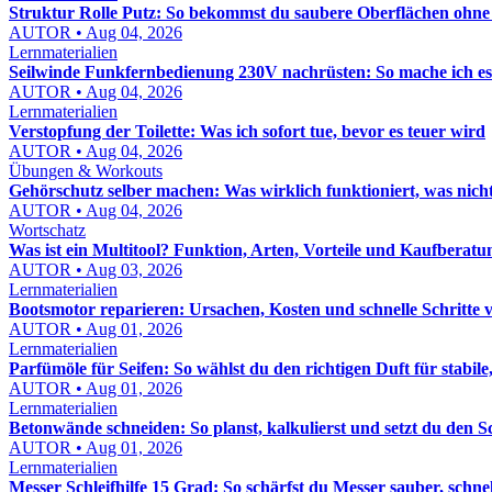
Struktur Rolle Putz: So bekommst du saubere Oberflächen ohn
AUTOR • Aug 04, 2026
Lernmaterialien
Seilwinde Funkfernbedienung 230V nachrüsten: So mache ich es s
AUTOR • Aug 04, 2026
Lernmaterialien
Verstopfung der Toilette: Was ich sofort tue, bevor es teuer wird
AUTOR • Aug 04, 2026
Übungen & Workouts
Gehörschutz selber machen: Was wirklich funktioniert, was nich
AUTOR • Aug 04, 2026
Wortschatz
Was ist ein Multitool? Funktion, Arten, Vorteile und Kaufberatu
AUTOR • Aug 03, 2026
Lernmaterialien
Bootsmotor reparieren: Ursachen, Kosten und schnelle Schritte 
AUTOR • Aug 01, 2026
Lernmaterialien
Parfümöle für Seifen: So wählst du den richtigen Duft für stabile,
AUTOR • Aug 01, 2026
Lernmaterialien
Betonwände schneiden: So planst, kalkulierst und setzt du den S
AUTOR • Aug 01, 2026
Lernmaterialien
Messer Schleifhilfe 15 Grad: So schärfst du Messer sauber, schn