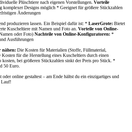
ividuelle Plüschtiere nach eigenen Vorstellungen.
Vorteile
g komplexer Designs möglich * Geeignet für größere Stückzahlen
zfristigen Änderungen
d produzieren lassen. Ein Beispiel dafür ist: *
LaserGrote:
Bietet
ierte Kuscheltiere mit Namen und Foto an.
Vorteile von Online-
t Namen oder Foto)
Nachteile von Online-Konfiguratoren:
*
n und Ausführungen
r nähen:
Die Kosten für Materialien (Stoffe, Füllmaterial,
 Kosten für die Herstellung eines Kuscheltiers durch einen
kosten, bei größeren Stückzahlen sinkt der Preis pro Stück. *
nd 50 Euro.
t oder online gestaltest – am Ende hältst du ein einzigartiges und
n Lauf!