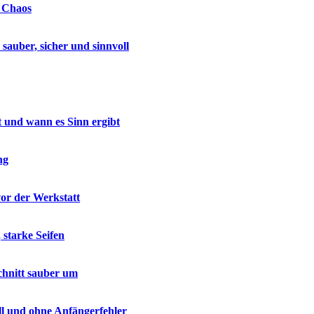
e Chaos
auber, sicher und sinnvoll
t und wann es Sinn ergibt
ng
vor der Werkstatt
 starke Seifen
chnitt sauber um
ell und ohne Anfängerfehler