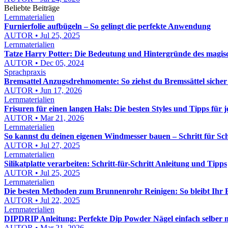
Beliebte Beiträge
Lernmaterialien
Furnierfolie aufbügeln – So gelingt die perfekte Anwendung
AUTOR • Jul 25, 2025
Lernmaterialien
Tatze Harry Potter: Die Bedeutung und Hintergründe des magi
AUTOR • Dec 05, 2024
Sprachpraxis
Bremsattel Anzugsdrehmomente: So ziehst du Bremssättel sicher
AUTOR • Jun 17, 2026
Lernmaterialien
Frisuren für einen langen Hals: Die besten Styles und Tipps für 
AUTOR • Mar 21, 2026
Lernmaterialien
So kannst du deinen eigenen Windmesser bauen – Schritt für Sch
AUTOR • Jul 27, 2025
Lernmaterialien
Silikatplatte verarbeiten: Schritt-für-Schritt Anleitung und Tipps
AUTOR • Jul 25, 2025
Lernmaterialien
Die besten Methoden zum Brunnenrohr Reinigen: So bleibt Ihr
AUTOR • Jul 22, 2025
Lernmaterialien
DIPDRIP Anleitung: Perfekte Dip Powder Nägel einfach selber 
AUTOR • Mar 21, 2026