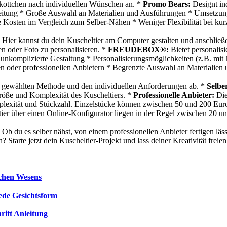
kottchen nach individuellen Wünschen an. *
Promo Bears:
Designt ind
beitung * Große Auswahl an Materialien und Ausführungen * Umsetzun
Kosten im Vergleich zum Selber-Nähen * Weniger Flexibilität bei kur
Hier kannst du dein Kuscheltier am Computer gestalten und anschließen
n oder Foto zu personalisieren. *
FREUDEBOX®:
Bietet personalis
 unkomplizierte Gestaltung * Personalisierungsmöglichkeiten (z.B. mi
hen oder professionellen Anbietern * Begrenzte Auswahl an Materialie
der gewählten Methode und den individuellen Anforderungen ab. *
Selbe
Größe und Komplexität des Kuscheltiers. *
Professionelle Anbieter:
Die
mplexität und Stückzahl. Einzelstücke können zwischen 50 und 200 Euro 
tier über einen Online-Konfigurator liegen in der Regel zwischen 20 u
 Ob du es selber nähst, von einem professionellen Anbieter fertigen läss
Starte jetzt dein Kuscheltier-Projekt und lass deiner Kreativität freie
schen Wesens
jede Gesichtsform
ritt Anleitung