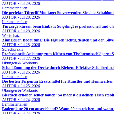
AUTOR • Jul 29, 2026
Lernmaterialien
Die perfekte Türgriff Montage: So verwenden Sie eine Schablon
AUTOR • Jul 28, 2026
Lernmaterialien
Türzarge kürzen beim Einbau: So gelingt es professionell und o
AUTOR • Jul 28, 2026
Wortschatz
Zinngießen Bedeutung: Die Figuren richtig deuten und den Silv
AUTOR • Jul 28, 2026
Sprachpraxis
Professionelle Anleitung zum Kleben von Tischtennisschlägern: S
AUTOR • Jul 27, 2026
Übungen & Workouts
Schalldämmung der Decke durch Kleben: Effektive Schallreduzi
AUTOR • Jul 26, 2026
Lernmaterialien
Die besten Terpentin-Ersatzmittel für Künstler und Heimwerker
AUTOR • Jul 25, 2026
Übungen & Workouts
Biertisch erhöhen selber bauen: So machst du deinen Tisch stabi
AUTOR • Jul 24, 2026
Lernmaterialien
Bodenplatte 20 cm ausreichend? Wann 20 cm reichen und wann 
AUTOR • Jul 24, 2026