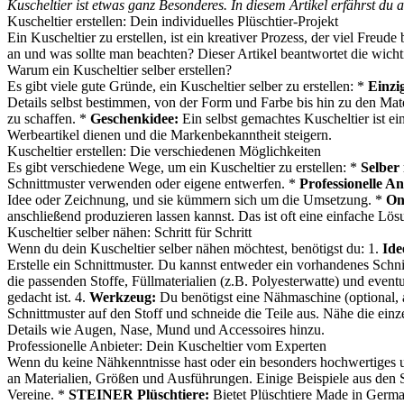
Kuscheltier ist etwas ganz Besonderes. In diesem Artikel erfährst du a
Kuscheltier erstellen: Dein individuelles Plüschtier-Projekt
Ein Kuscheltier zu erstellen, ist ein kreativer Prozess, der viel Freu
an und was sollte man beachten? Dieser Artikel beantwortet die wich
Warum ein Kuscheltier selber erstellen?
Es gibt viele gute Gründe, ein Kuscheltier selber zu erstellen: *
Einzig
Details selbst bestimmen, von der Form und Farbe bis hin zu den Mat
zu schaffen. *
Geschenkidee:
Ein selbst gemachtes Kuscheltier ist ei
Werbeartikel dienen und die Markenbekanntheit steigern.
Kuscheltier erstellen: Die verschiedenen Möglichkeiten
Es gibt verschiedene Wege, um ein Kuscheltier zu erstellen: *
Selber
Schnittmuster verwenden oder eigene entwerfen. *
Professionelle An
Idee oder Zeichnung, und sie kümmern sich um die Umsetzung. *
On
anschließend produzieren lassen kannst. Das ist oft eine einfache L
Kuscheltier selber nähen: Schritt für Schritt
Wenn du dein Kuscheltier selber nähen möchtest, benötigst du: 1.
Ide
Erstelle ein Schnittmuster. Du kannst entweder ein vorhandenes Schni
die passenden Stoffe, Füllmaterialien (z.B. Polyesterwatte) und even
gedacht ist. 4.
Werkzeug:
Du benötigst eine Nähmaschine (optional, a
Schnittmuster auf den Stoff und schneide die Teile aus. Nähe die ein
Details wie Augen, Nase, Mund und Accessoires hinzu.
Professionelle Anbieter: Dein Kuscheltier vom Experten
Wenn du keine Nähkenntnisse hast oder ein besonders hochwertiges un
an Materialien, Größen und Ausführungen. Einige Beispiele aus den 
Vereine. *
STEINER Plüschtiere:
Bietet Plüschtiere Made in German