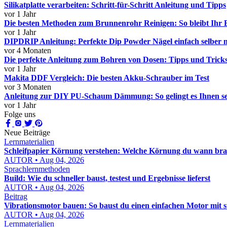
Silikatplatte verarbeiten: Schritt-für-Schritt Anleitung und Tipps
vor 1 Jahr
Die besten Methoden zum Brunnenrohr Reinigen: So bleibt Ihr
vor 1 Jahr
DIPDRIP Anleitung: Perfekte Dip Powder Nägel einfach selber 
vor 4 Monaten
Die perfekte Anleitung zum Bohren von Dosen: Tipps und Trick
vor 1 Jahr
Makita DDF Vergleich: Die besten Akku-Schrauber im Test
vor 3 Monaten
Anleitung zur DIY PU-Schaum Dämmung: So gelingt es Ihnen se
vor 1 Jahr
Folge uns
Neue Beiträge
Lernmaterialien
Schleifpapier Körnung verstehen: Welche Körnung du wann bra
AUTOR • Aug 04, 2026
Sprachlernmethoden
Build: Wie du schneller baust, testest und Ergebnisse lieferst
AUTOR • Aug 04, 2026
Beitrag
Vibrationsmotor bauen: So baust du einen einfachen Motor mit 
AUTOR • Aug 04, 2026
Lernmaterialien