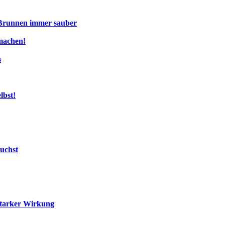
 Brunnen immer sauber
machen!
s
lbst!
uchst
starker Wirkung