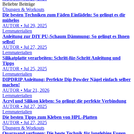
Beliebte Beiträge
Übungen & Workouts
Die besten Techniken zum Fäden Einfädeln: So gelingt es dir
mühelos
AUTOR • Jul 29, 2025
Lernmaterialien
Anleitung zur DIY PU-Schaum Dämmung: So gelingt es Ihnen
selbst!
AUTOR • Jul 27, 2025
Lernmaterialien
Silikatplatte verarbeiten: Schritt-für-Schritt Anleitung und
Tipps
AUTOR • Jul 25, 2025
Lernmaterialien
DIPDRIP Anleitung: Perfekte Dip Powder Nägel einfach selber
machen!
AUTOR • Mar 21, 2026
Lernmaterialien
Acryl und Silikon kleben: So gelingt die perfekte Verbindung
AUTOR • Jul 27, 2025
Lernmaterialien
Die besten Tipps zum Kleben von HPL-Platten
AUTOR • Jul 27, 2025
Übungen & Workouts
Quarzsand verfugen: Die beste Technik für langlebige Fugen