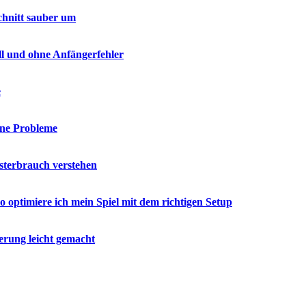
chnitt sauber um
ell und ohne Anfängerfehler
e
hne Probleme
esterbrauch verstehen
o optimiere ich mein Spiel mit dem richtigen Setup
erung leicht gemacht