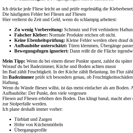
Ich drücke jede Fliese leicht an und prüfe regelmäßig die Kleberben
Die häufigsten Fehler bei Fliesen auf Fliesen
Hier verlierst du Zeit und Geld, wenn du schlampig arbeitest:
Zu wenig Vorbereitung:
Schmutz und Fett verhindern Haftun
Falscher Kleber:
Normale Produkte reichen oft nicht.
Keine Ebenheitsprüfung:
Kleine Fehler werden oben drauf dop
Aufbauhöhe unterschätzt:
Türen klemmen, Übergänge passen
Bewegungsfugen ignoriert:
Dann reißt dir die Fläche irgendw
Mein Tipp:
Wenn du bei einem dieser Punkte sparst, zahlst du später
Worauf du bei Badezimmer, Küche und Boden achten musst
Im Bad zählt Feuchtigkeit. In der Küche zählt Belastung. Im Flur zäh
Im
Badezimmer
prüfe ich besonders genau, ob Feuchtigkeitsschäden
Haftung.
Wenn du Wände fliesen willst, ist das meist einfacher als am Boden. Ab
Aufbauhöhe: Der Punkt, den viele vergessen
Fliesen auf Fliesen erhöhen den Boden. Das klingt banal, macht abe
zur Stolperfalle werden.
Ich plane deshalb immer vorher:
Türblatt und Zargen
Höhe von Küchenmöbeln
Übergangsprofile