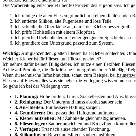
Die Vorbereitung entscheidet über 80 Prozent des Ergebnisses. Ich ge
Ich reinige die alten Fliesen gründlich mit einem fettlösenden R
Ich entferne Silikon, alte Fugenreste und lose Teile.
Ich schleife die Oberfläche an, damit der Kleber besser greift.
Ich prüfe Hohlstellen mit einem Klopftest.
Ich gleiche Unebenheiten mit einer geeigneten Spachtelmasse a
Ich grundiere den Untergrund passend zum System.
Wichtig:
Auf glänzenden, glatten Fliesen hält Kleber schlechter. Oh
Welcher Kleber ist für Fliesen auf Fliesen geeignet?
Ich nehme dafür keinen Billigkleber. Ich nutze einen flexiblen Flies
Achte auf Produkte, die für kritische Untergründe oder Altbeläge frei
Wenn du technische Infos brauchst, schau zum Beispiel bei
baunetzwi
Fliesen auf Fliesen alles was sie ueber die Verlegung wissen muessen: 
So gehe ich bei der Verlegung vor:
1. Planung:
Höhe prüfen, Türen, Sockelleisten und Anschlüss
2. Reinigung:
Der Untergrund muss absolut sauber sein.
3. Anschleifen:
Für bessere Haftung sorgen.
4. Grundieren:
Den passenden Haftgrund auftragen.
5. Kleber aufziehen:
Mit Zahnkelle gleichmäßig arbeiten.
6. Fliesen legen:
Sauber ausrichten und Kreuzfugen kontrollier
7. Verfugen:
Erst nach ausreichender Trocknung.
8. Silikonfugen:
Bewegungsfugen sauber ausführen.