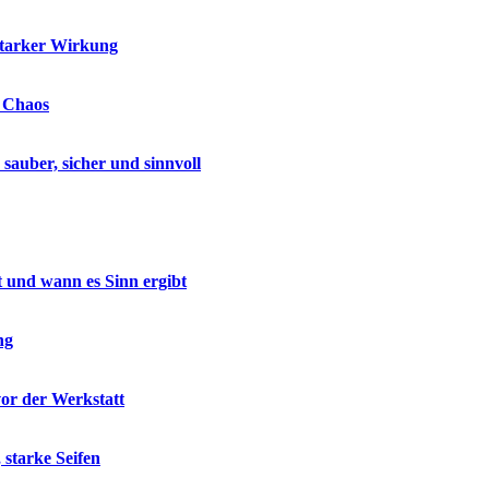
starker Wirkung
e Chaos
auber, sicher und sinnvoll
t und wann es Sinn ergibt
ng
vor der Werkstatt
 starke Seifen