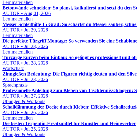
Lernmaterialien
Betonwände schneiden: So planst, kalkulierst und setzt du den S
AUTOR • Aug 01, 2026
Lernmaterialien
Messer Schleifhilfe 15 Grad: So schärfst du Messer sauber, schn
AUTOR • Jul 29, 2026
Lernmaterialien
Die perfekte Türgriff Montage: So verwenden Sie eine Schablon
AUTOR • Jul 28, 2026
Lernmaterialien
Türzarge kürzen beim Einbau: So gelingt es professionell und o
AUTOR • Jul 28, 2026
Wortschatz
Zinngießen Bedeutung: Die Figuren richtig deuten und den Silv
AUTOR • Jul 28, 2026
Sprachpraxis
Professionelle Anleitung zum Kleben von Tischtennisschlägern: S
AUTOR • Jul 27, 2026
Übungen & Workouts
Schalldämmung der Decke durch Kleben: Effektive Schallreduzi
AUTOR • Jul 26, 2026
Lernmaterialien
Die besten Terpentin-Ersatzmittel für Künstler und Heimwerker
AUTOR • Jul 25, 2026
Übungen & Workouts