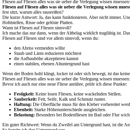
Fliesen auf Fliesen alles was sie ueber die Verlegung wissen muessen
Fliesen auf Fliesen alles was sie ueber die Verlegung wissen mues
fest sitzt, warum alles rausreißen?
Die kurze Antwort: Ja, das kann funktionieren. Aber nicht immer. Und
Hohlstellen, Risse oder gelöste Platten.
Wann ist Fliesen auf Fliesen sinnvoll?
Ich mache das nur dann, wenn der Altbelag wirklich tragfähig ist. Das
Fliesen auf Fliesen sind vor allem sinnvoll, wenn du:
den Abriss vermeiden willst
Staub und Lärm reduzieren möchtest
die Aufbauhöhe akzeptieren kannst
einen stabilen, ebenen Altuntergrund hast
Wenn der Boden hohl klingt, locker ist oder sich bewegt, ist das keine
Fliesen auf Fliesen alles was sie ueber die Verlegung wissen muesse
Bevor ich auch nur eine neue Fliese anrühre, prüfe ich diese Punkte:
Festigkeit:
Keine losen Fliesen, keine wackelnden Stellen.
Sauberkeit:
Fett, Seife, Kalk und Schmutz runter.
Haftung:
Die Oberfläche muss für den Kleber vorbereitet wer
Ebenheit:
Starke Höhenunterschiede ausgleichen.
Belastung:
Besonders bei Bodenfliesen im Bad oder Flur wicht
Ein guter Richtwert: Wenn du Zweifel am Untergrund hast, ist die Antw
So bereite ich den Untergrund vor