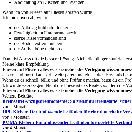
Abdichtung an Duschen und Wänden
Wann ich von Fliesen auf Fliesen abraten würde
Ich rate davon ab, wenn:
der Altbelag hohl oder locker ist
Feuchtigkeit im Untergrund steckt
starke Risse vorhanden sind
der Boden extrem uneben ist
die Aufbauhöhe nicht passt
Dann ist Abriss oft die bessere Lösung. Nicht die billigere auf den erst
Meine klare Empfehlung
Fliesen auf Fliesen alles was sie ueber die Verlegung wissen mues
das ernst nimmst, kannst du Zeit sparen und ein starkes Ergebnis be
Wenn du es schnell, billig und ohne Prüfung machst, baust du ein Pr
Ich würde es so sagen: Nicht die Fliese ist das Risiko, sondern die Vo
Fliesen auf Fliesen alles was sie ueber die Verlegung wissen mues
Weitere Beiträge
Bremsattel Anzugsdrehmomente: So ziehst du Bremssättel sicher
vor 1 Monat
HPL Kleben: Der umfassende Leitfaden für eine dauerhafte Ver
vor 4 Monaten
PMMA Kleben: Ein umfassender Leitfaden für perfekte Verbin
vor 4 Monaten