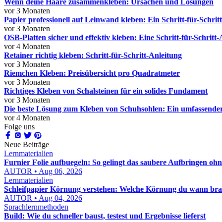
Wenn deine Haare zusammenkleben: Ursachen und Lösungen
vor 3 Monaten
Papier professionell auf Leinwand kleben: Ein Schritt-für-Schrit
vor 3 Monaten
OSB-Platten sicher und effektiv kleben: Eine Schritt-für-Schritt
vor 4 Monaten
Retainer richtig kleben: Schritt-für-Schritt-Anleitung
vor 3 Monaten
Riemchen Kleben: Preisübersicht pro Quadratmeter
vor 3 Monaten
Richtiges Kleben von Schalsteinen für ein solides Fundament
vor 3 Monaten
Die beste Lösung zum Kleben von Schuhsohlen: Ein umfassender
vor 4 Monaten
Folge uns
Neue Beiträge
Lernmaterialien
Furnier Folie aufbuegeln: So gelingt das saubere Aufbringen oh
AUTOR • Aug 06, 2026
Lernmaterialien
Schleifpapier Körnung verstehen: Welche Körnung du wann bra
AUTOR • Aug 04, 2026
Sprachlernmethoden
Build: Wie du schneller baust, testest und Ergebnisse lieferst