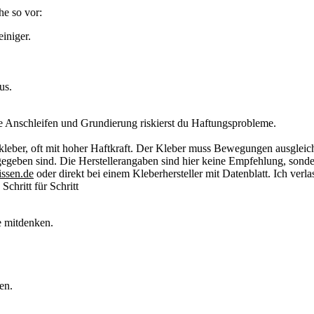
he so vor:
einiger.
us.
ne Anschleifen und Grundierung riskierst du Haftungsprobleme.
enkleber, oft mit hoher Haftkraft. Der Kleber muss Bewegungen ausglei
gegeben sind. Die Herstellerangaben sind hier keine Empfehlung, sonder
ssen.de
oder direkt bei einem Kleberhersteller mit Datenblatt. Ich verl
Schritt für Schritt
e mitdenken.
en.