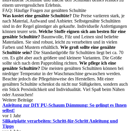
einem unvergesslichen Erlebnis.
FAQ: Häufige Fragen zur genähten Schultüte
Was kostet eine genähte Schultüte?
Die Preise variieren stark, je
nach Material, Aufwand und Anbieter. Selbstgenähte Schultüten
sind in der Regel günstiger als gekaufte. Individuelle Anfertigungen
können teurer sein.
Welche Stoffe eignen sich am besten für eine
genähte Schultüte?
Baumwolle, Filz und Leinen sind beliebte
Materialien. Sie sind robust, leicht zu verarbeiten und in vielen
Farben und Mustern erhältlich.
Wie groß sollte eine genähte
Schultüte sein?
Die Standardgröße für Schultüten liegt bei ca. 70
cm. Es gibt aber auch größere und kleinere Varianten. Die Größe
sollte sich nach dem Papprohling richten.
Wie pflege ich eine
genähte Schultüte?
Die meisten genähten Schultüten können bei
niedriger Temperatur in der Waschmaschine gewaschen werden.
Beachte jedoch die Pflegehinweise des Herstellers. Mit einer
genähten Schultüte schenkst du nicht nur Süßigkeiten, sondern auch
ein Stück Persönlichkeit und Individualität. Viel Spaß beim Nähen
oder Aussuchen!
Weitere Beiträge
Anleitung zur DIY PU-Schaum Dämmung: So gelingt es Ihnen
selbst!
vor 1 Jahr
Silikatplatte verarbeiten: Schritt-für-Schritt Anleitung und
Tipps