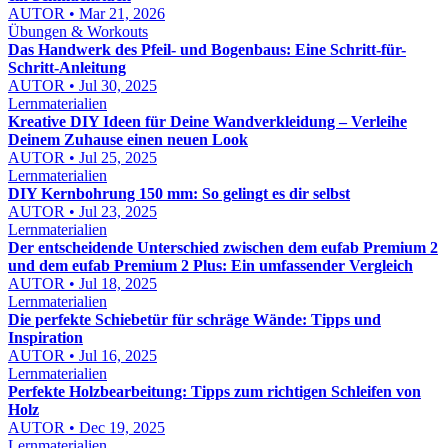
AUTOR • Mar 21, 2026
Übungen & Workouts
Das Handwerk des Pfeil- und Bogenbaus: Eine Schritt-für-
Schritt-Anleitung
AUTOR • Jul 30, 2025
Lernmaterialien
Kreative DIY Ideen für Deine Wandverkleidung – Verleihe
Deinem Zuhause einen neuen Look
AUTOR • Jul 25, 2025
Lernmaterialien
DIY Kernbohrung 150 mm: So gelingt es dir selbst
AUTOR • Jul 23, 2025
Lernmaterialien
Der entscheidende Unterschied zwischen dem eufab Premium 2
und dem eufab Premium 2 Plus: Ein umfassender Vergleich
AUTOR • Jul 18, 2025
Lernmaterialien
Die perfekte Schiebetür für schräge Wände: Tipps und
Inspiration
AUTOR • Jul 16, 2025
Lernmaterialien
Perfekte Holzbearbeitung: Tipps zum richtigen Schleifen von
Holz
AUTOR • Dec 19, 2025
Lernmaterialien