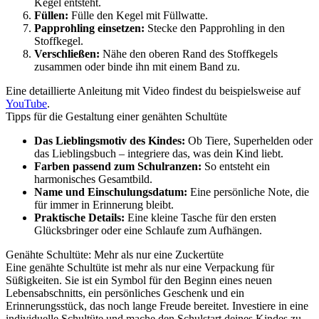
Kegel entsteht.
Füllen:
Fülle den Kegel mit Füllwatte.
Papprohling einsetzen:
Stecke den Papprohling in den
Stoffkegel.
Verschließen:
Nähe den oberen Rand des Stoffkegels
zusammen oder binde ihn mit einem Band zu.
Eine detaillierte Anleitung mit Video findest du beispielsweise auf
YouTube
.
Tipps für die Gestaltung einer genähten Schultüte
Das Lieblingsmotiv des Kindes:
Ob Tiere, Superhelden oder
das Lieblingsbuch – integriere das, was dein Kind liebt.
Farben passend zum Schulranzen:
So entsteht ein
harmonisches Gesamtbild.
Name und Einschulungsdatum:
Eine persönliche Note, die
für immer in Erinnerung bleibt.
Praktische Details:
Eine kleine Tasche für den ersten
Glücksbringer oder eine Schlaufe zum Aufhängen.
Genähte Schultüte: Mehr als nur eine Zuckertüte
Eine genähte Schultüte ist mehr als nur eine Verpackung für
Süßigkeiten. Sie ist ein Symbol für den Beginn eines neuen
Lebensabschnitts, ein persönliches Geschenk und ein
Erinnerungsstück, das noch lange Freude bereitet. Investiere in eine
individuelle Schultüte und mache den Schulstart deines Kindes zu