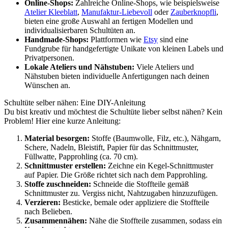
Online-Shops:
Zahlreiche Online-Shops, wie beispielsweise
Atelier Kleeblatt
,
Manufaktur-Liebevoll
oder
Zauberknopfli
,
bieten eine große Auswahl an fertigen Modellen und
individualisierbaren Schultüten an.
Handmade-Shops:
Plattformen wie
Etsy
sind eine
Fundgrube für handgefertigte Unikate von kleinen Labels und
Privatpersonen.
Lokale Ateliers und Nähstuben:
Viele Ateliers und
Nähstuben bieten individuelle Anfertigungen nach deinen
Wünschen an.
Schultüte selber nähen: Eine DIY-Anleitung
Du bist kreativ und möchtest die Schultüte lieber selbst nähen? Kein
Problem! Hier eine kurze Anleitung:
Material besorgen:
Stoffe (Baumwolle, Filz, etc.), Nähgarn,
Schere, Nadeln, Bleistift, Papier für das Schnittmuster,
Füllwatte, Papprohling (ca. 70 cm).
Schnittmuster erstellen:
Zeichne ein Kegel-Schnittmuster
auf Papier. Die Größe richtet sich nach dem Papprohling.
Stoffe zuschneiden:
Schneide die Stoffteile gemäß
Schnittmuster zu. Vergiss nicht, Nahtzugaben hinzuzufügen.
Verzieren:
Besticke, bemale oder appliziere die Stoffteile
nach Belieben.
Zusammennähen:
Nähe die Stoffteile zusammen, sodass ein