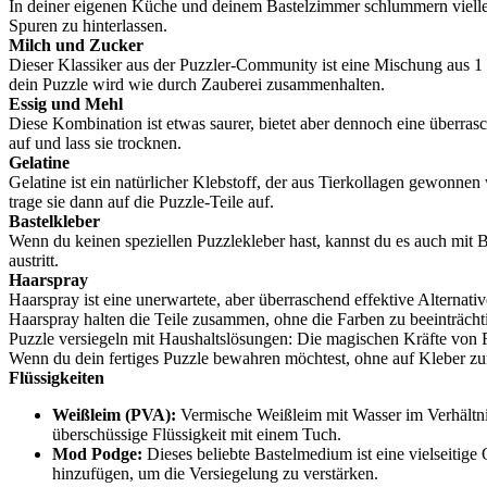
In deiner eigenen Küche und deinem Bastelzimmer schlummern viellei
Spuren zu hinterlassen.
Milch und Zucker
Dieser Klassiker aus der Puzzler-Community ist eine Mischung aus 1 Te
dein Puzzle wird wie durch Zauberei zusammenhalten.
Essig und Mehl
Diese Kombination ist etwas saurer, bietet aber dennoch eine überrasc
auf und lass sie trocknen.
Gelatine
Gelatine ist ein natürlicher Klebstoff, der aus Tierkollagen gewonnen
trage sie dann auf die Puzzle-Teile auf.
Bastelkleber
Wenn du keinen speziellen Puzzlekleber hast, kannst du es auch mit Bas
austritt.
Haarspray
Haarspray ist eine unerwartete, aber überraschend effektive Alternati
Haarspray halten die Teile zusammen, ohne die Farben zu beeinträcht
Puzzle versiegeln mit Haushaltslösungen: Die magischen Kräfte von F
Wenn du dein fertiges Puzzle bewahren möchtest, ohne auf Kleber z
Flüssigkeiten
Weißleim (PVA):
Vermische Weißleim mit Wasser im Verhältnis
überschüssige Flüssigkeit mit einem Tuch.
Mod Podge:
Dieses beliebte Bastelmedium ist eine vielseitige
hinzufügen, um die Versiegelung zu verstärken.