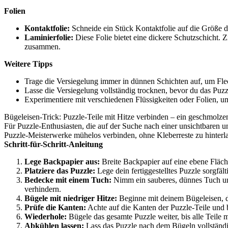
Folien
Kontaktfolie:
Schneide ein Stück Kontaktfolie auf die Größe de
Laminierfolie:
Diese Folie bietet eine dickere Schutzschicht. Z
zusammen.
Weitere Tipps
Trage die Versiegelung immer in dünnen Schichten auf, um Fl
Lasse die Versiegelung vollständig trocknen, bevor du das Puz
Experimentiere mit verschiedenen Flüssigkeiten oder Folien, u
Bügeleisen-Trick: Puzzle-Teile mit Hitze verbinden – ein geschmolz
Für Puzzle-Enthusiasten, die auf der Suche nach einer unsichtbaren 
Puzzle-Meisterwerke mühelos verbinden, ohne Kleberreste zu hinterl
Schritt-für-Schritt-Anleitung
Lege Backpapier aus:
Breite Backpapier auf eine ebene Fläch
Platziere das Puzzle:
Lege dein fertiggestelltes Puzzle sorgfäl
Bedecke mit einem Tuch:
Nimm ein sauberes, dünnes Tuch und
verhindern.
Bügele mit niedriger Hitze:
Beginne mit deinem Bügeleisen, das
Prüfe die Kanten:
Achte auf die Kanten der Puzzle-Teile und b
Wiederhole:
Bügele das gesamte Puzzle weiter, bis alle Teile 
Abkühlen lassen:
Lass das Puzzle nach dem Bügeln vollständi