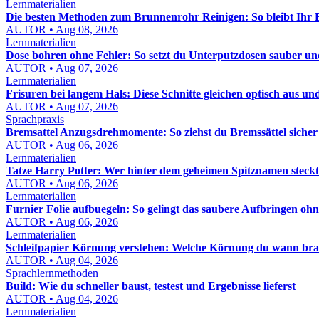
Lernmaterialien
Die besten Methoden zum Brunnenrohr Reinigen: So bleibt Ihr
AUTOR • Aug 08, 2026
Lernmaterialien
Dose bohren ohne Fehler: So setzt du Unterputzdosen sauber un
AUTOR • Aug 07, 2026
Lernmaterialien
Frisuren bei langem Hals: Diese Schnitte gleichen optisch aus un
AUTOR • Aug 07, 2026
Sprachpraxis
Bremsattel Anzugsdrehmomente: So ziehst du Bremssättel sicher
AUTOR • Aug 06, 2026
Lernmaterialien
Tatze Harry Potter: Wer hinter dem geheimen Spitznamen steckt
AUTOR • Aug 06, 2026
Lernmaterialien
Furnier Folie aufbuegeln: So gelingt das saubere Aufbringen oh
AUTOR • Aug 06, 2026
Lernmaterialien
Schleifpapier Körnung verstehen: Welche Körnung du wann bra
AUTOR • Aug 04, 2026
Sprachlernmethoden
Build: Wie du schneller baust, testest und Ergebnisse lieferst
AUTOR • Aug 04, 2026
Lernmaterialien