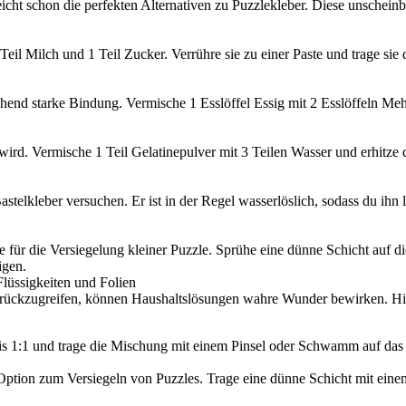
cht schon die perfekten Alternativen zu Puzzlekleber. Diese unschein
il Milch und 1 Teil Zucker. Verrühre sie zu einer Paste und trage sie 
hend starke Bindung. Vermische 1 Esslöffel Essig mit 2 Esslöffeln Mehl
 wird. Vermische 1 Teil Gelatinepulver mit 3 Teilen Wasser und erhitze 
telkleber versuchen. Er ist in der Regel wasserlöslich, sodass du ihn le
ve für die Versiegelung kleiner Puzzle. Sprühe eine dünne Schicht auf di
igen.
lüssigkeiten und Folien
urückzugreifen, können Haushaltslösungen wahre Wunder bewirken. Hie
 1:1 und trage die Mischung mit einem Pinsel oder Schwamm auf das Pu
 Option zum Versiegeln von Puzzles. Trage eine dünne Schicht mit eine