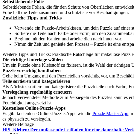
Selbstklebende Folie
Selbstklebende Folien, die für den Schutz von Oberflächen entwickel
Folie hält die Teile zusammen und schützt sie vor Beschädigungen.
Zusätzliche Tipps und Tricks
Verwende ein Puzzle-Arbeitskissen, um dein Puzzle auf einer
Sortiere die Teile nach Farbe oder Form, um den Zusammenbau 
Beginne mit den Kanten und arbeite dich nach innen vor.
Nimm dir Zeit und genieße den Prozess – Puzzle ist eine entsp
Weitere Tipps und Tricks: Praktische Ratschläge für makellose Puzzl
Die richtige Unterlage wählen
Um ein Puzzle ohne Klebstoff zu fixieren, ist die Wahl der richtigen 
Puzzle vorsichtig handhaben
Gehe beim Umgang mit den Puzzleteilen vorsichtig vor, um Beschädigu
Teile sortieren und kategorisieren
Als Nächstes sortiere und kategorisiere die Puzzleteile nach Farbe, F
Versiegelung regelmäßig erneuern
Je nach verwendeter Methode zum Versiegeln des Puzzles kann es erfor
Feuchtigkeit ausgesetzt ist.
Kostenlose Online-Puzzle-Apps
Es gibt kostenlose Online-Puzzle-Apps wie die
Puzzle Master App
, m
es physisch zu versiegeln.
Weitere Beiträge
HPL Kleben: Der umfassende Leitfaden für eine dauerhafte Ver