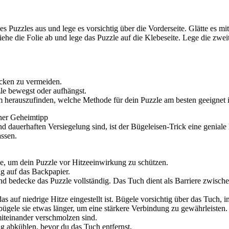
s Puzzles aus und lege es vorsichtig über die Vorderseite. Glätte es mi
iehe die Folie ab und lege das Puzzle auf die Klebeseite. Lege die zwei
ecken zu vermeiden.
zle bewegst oder aufhängst.
m herauszufinden, welche Methode für dein Puzzle am besten geeignet i
ener Geheimtipp
und dauerhaften Versiegelung sind, ist der Bügeleisen-Trick eine geni
assen.
e, um dein Puzzle vor Hitzeeinwirkung zu schützen.
tig auf das Backpapier.
 bedecke das Puzzle vollständig. Das Tuch dient als Barriere zwisch
 auf niedrige Hitze eingestellt ist. Bügele vorsichtig über das Tuch,
ügele sie etwas länger, um eine stärkere Verbindung zu gewährleisten.
miteinander verschmolzen sind.
g abkühlen, bevor du das Tuch entfernst.