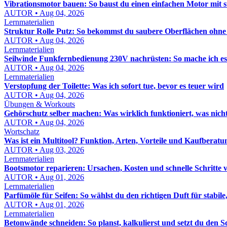
Vibrationsmotor bauen: So baust du einen einfachen Motor mit 
AUTOR • Aug 04, 2026
Lernmaterialien
Struktur Rolle Putz: So bekommst du saubere Oberflächen ohn
AUTOR • Aug 04, 2026
Lernmaterialien
Seilwinde Funkfernbedienung 230V nachrüsten: So mache ich es s
AUTOR • Aug 04, 2026
Lernmaterialien
Verstopfung der Toilette: Was ich sofort tue, bevor es teuer wird
AUTOR • Aug 04, 2026
Übungen & Workouts
Gehörschutz selber machen: Was wirklich funktioniert, was nich
AUTOR • Aug 04, 2026
Wortschatz
Was ist ein Multitool? Funktion, Arten, Vorteile und Kaufberatu
AUTOR • Aug 03, 2026
Lernmaterialien
Bootsmotor reparieren: Ursachen, Kosten und schnelle Schritte 
AUTOR • Aug 01, 2026
Lernmaterialien
Parfümöle für Seifen: So wählst du den richtigen Duft für stabile,
AUTOR • Aug 01, 2026
Lernmaterialien
Betonwände schneiden: So planst, kalkulierst und setzt du den S