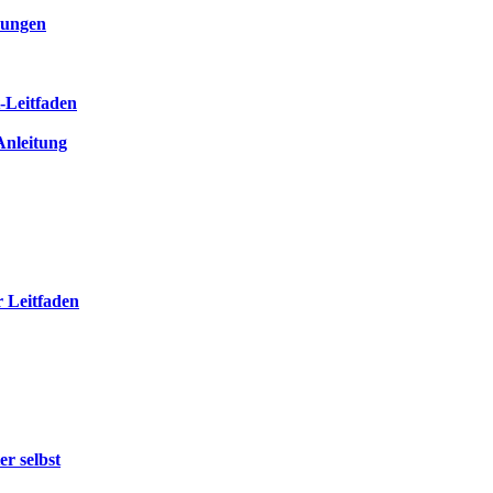
dungen
t-Leitfaden
-Anleitung
 Leitfaden
r selbst