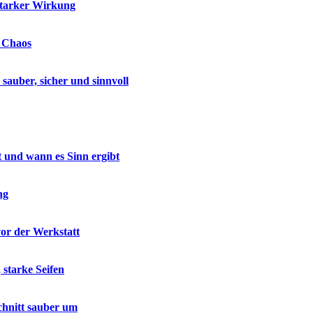
starker Wirkung
e Chaos
auber, sicher und sinnvoll
t und wann es Sinn ergibt
ng
vor der Werkstatt
 starke Seifen
chnitt sauber um