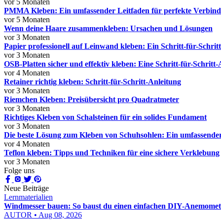
vor 5 Monaten
PMMA Kleben: Ein umfassender Leitfaden für perfekte Verbin
vor 5 Monaten
Wenn deine Haare zusammenkleben: Ursachen und Lösungen
vor 3 Monaten
Papier professionell auf Leinwand kleben: Ein Schritt-für-Schrit
vor 3 Monaten
OSB-Platten sicher und effektiv kleben: Eine Schritt-für-Schritt
vor 4 Monaten
Retainer richtig kleben: Schritt-für-Schritt-Anleitung
vor 3 Monaten
Riemchen Kleben: Preisübersicht pro Quadratmeter
vor 3 Monaten
Richtiges Kleben von Schalsteinen für ein solides Fundament
vor 3 Monaten
Die beste Lösung zum Kleben von Schuhsohlen: Ein umfassender
vor 4 Monaten
Teflon kleben: Tipps und Techniken für eine sichere Verklebung
vor 3 Monaten
Folge uns
Neue Beiträge
Lernmaterialien
Windmesser bauen: So baust du einen einfachen DIY-Anemomete
AUTOR • Aug 08, 2026