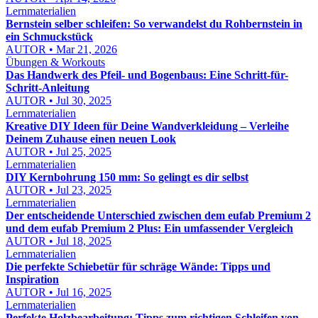
Lernmaterialien
Bernstein selber schleifen: So verwandelst du Rohbernstein in
ein Schmuckstück
AUTOR • Mar 21, 2026
Übungen & Workouts
Das Handwerk des Pfeil- und Bogenbaus: Eine Schritt-für-
Schritt-Anleitung
AUTOR • Jul 30, 2025
Lernmaterialien
Kreative DIY Ideen für Deine Wandverkleidung – Verleihe
Deinem Zuhause einen neuen Look
AUTOR • Jul 25, 2025
Lernmaterialien
DIY Kernbohrung 150 mm: So gelingt es dir selbst
AUTOR • Jul 23, 2025
Lernmaterialien
Der entscheidende Unterschied zwischen dem eufab Premium 2
und dem eufab Premium 2 Plus: Ein umfassender Vergleich
AUTOR • Jul 18, 2025
Lernmaterialien
Die perfekte Schiebetür für schräge Wände: Tipps und
Inspiration
AUTOR • Jul 16, 2025
Lernmaterialien
Perfekte Holzbearbeitung: Tipps zum richtigen Schleifen von