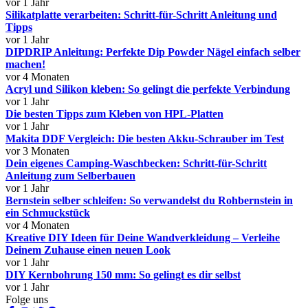
vor 1 Jahr
Silikatplatte verarbeiten: Schritt-für-Schritt Anleitung und
Tipps
vor 1 Jahr
DIPDRIP Anleitung: Perfekte Dip Powder Nägel einfach selber
machen!
vor 4 Monaten
Acryl und Silikon kleben: So gelingt die perfekte Verbindung
vor 1 Jahr
Die besten Tipps zum Kleben von HPL-Platten
vor 1 Jahr
Makita DDF Vergleich: Die besten Akku-Schrauber im Test
vor 3 Monaten
Dein eigenes Camping-Waschbecken: Schritt-für-Schritt
Anleitung zum Selberbauen
vor 1 Jahr
Bernstein selber schleifen: So verwandelst du Rohbernstein in
ein Schmuckstück
vor 4 Monaten
Kreative DIY Ideen für Deine Wandverkleidung – Verleihe
Deinem Zuhause einen neuen Look
vor 1 Jahr
DIY Kernbohrung 150 mm: So gelingt es dir selbst
vor 1 Jahr
Folge uns