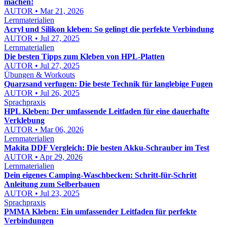
machen!
AUTOR • Mar 21, 2026
Lernmaterialien
Acryl und Silikon kleben: So gelingt die perfekte Verbindung
AUTOR • Jul 27, 2025
Lernmaterialien
Die besten Tipps zum Kleben von HPL-Platten
AUTOR • Jul 27, 2025
Übungen & Workouts
Quarzsand verfugen: Die beste Technik für langlebige Fugen
AUTOR • Jul 26, 2025
Sprachpraxis
HPL Kleben: Der umfassende Leitfaden für eine dauerhafte
Verklebung
AUTOR • Mar 06, 2026
Lernmaterialien
Makita DDF Vergleich: Die besten Akku-Schrauber im Test
AUTOR • Apr 29, 2026
Lernmaterialien
Dein eigenes Camping-Waschbecken: Schritt-für-Schritt
Anleitung zum Selberbauen
AUTOR • Jul 23, 2025
Sprachpraxis
PMMA Kleben: Ein umfassender Leitfaden für perfekte
Verbindungen