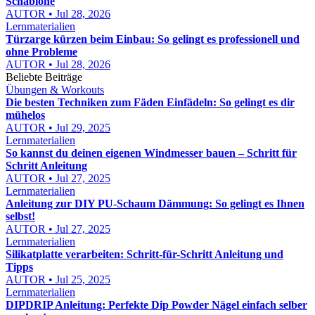
Schablone
AUTOR • Jul 28, 2026
Lernmaterialien
Türzarge kürzen beim Einbau: So gelingt es professionell und
ohne Probleme
AUTOR • Jul 28, 2026
Beliebte Beiträge
Übungen & Workouts
Die besten Techniken zum Fäden Einfädeln: So gelingt es dir
mühelos
AUTOR • Jul 29, 2025
Lernmaterialien
So kannst du deinen eigenen Windmesser bauen – Schritt für
Schritt Anleitung
AUTOR • Jul 27, 2025
Lernmaterialien
Anleitung zur DIY PU-Schaum Dämmung: So gelingt es Ihnen
selbst!
AUTOR • Jul 27, 2025
Lernmaterialien
Silikatplatte verarbeiten: Schritt-für-Schritt Anleitung und
Tipps
AUTOR • Jul 25, 2025
Lernmaterialien
DIPDRIP Anleitung: Perfekte Dip Powder Nägel einfach selber