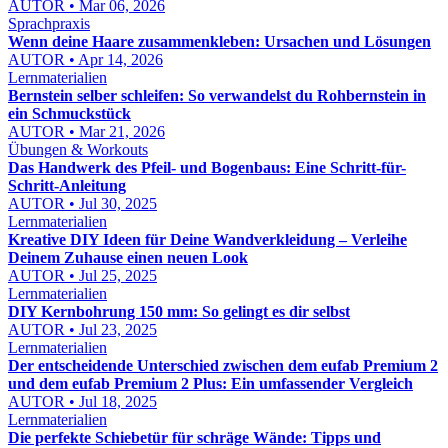
AUTOR • Mar 06, 2026
Sprachpraxis
Wenn deine Haare zusammenkleben: Ursachen und Lösungen
AUTOR • Apr 14, 2026
Lernmaterialien
Bernstein selber schleifen: So verwandelst du Rohbernstein in
ein Schmuckstück
AUTOR • Mar 21, 2026
Übungen & Workouts
Das Handwerk des Pfeil- und Bogenbaus: Eine Schritt-für-
Schritt-Anleitung
AUTOR • Jul 30, 2025
Lernmaterialien
Kreative DIY Ideen für Deine Wandverkleidung – Verleihe
Deinem Zuhause einen neuen Look
AUTOR • Jul 25, 2025
Lernmaterialien
DIY Kernbohrung 150 mm: So gelingt es dir selbst
AUTOR • Jul 23, 2025
Lernmaterialien
Der entscheidende Unterschied zwischen dem eufab Premium 2
und dem eufab Premium 2 Plus: Ein umfassender Vergleich
AUTOR • Jul 18, 2025
Lernmaterialien
Die perfekte Schiebetür für schräge Wände: Tipps und