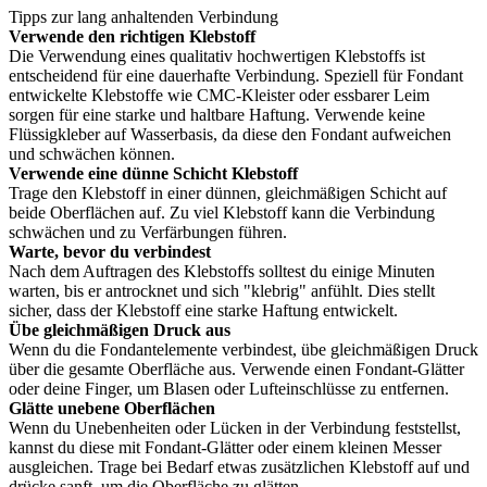
Tipps zur lang anhaltenden Verbindung
Verwende den richtigen Klebstoff
Die Verwendung eines qualitativ hochwertigen Klebstoffs ist
entscheidend für eine dauerhafte Verbindung. Speziell für Fondant
entwickelte Klebstoffe wie CMC-Kleister oder essbarer Leim
sorgen für eine starke und haltbare Haftung. Verwende keine
Flüssigkleber auf Wasserbasis, da diese den Fondant aufweichen
und schwächen können.
Verwende eine dünne Schicht Klebstoff
Trage den Klebstoff in einer dünnen, gleichmäßigen Schicht auf
beide Oberflächen auf. Zu viel Klebstoff kann die Verbindung
schwächen und zu Verfärbungen führen.
Warte, bevor du verbindest
Nach dem Auftragen des Klebstoffs solltest du einige Minuten
warten, bis er antrocknet und sich "klebrig" anfühlt. Dies stellt
sicher, dass der Klebstoff eine starke Haftung entwickelt.
Übe gleichmäßigen Druck aus
Wenn du die Fondantelemente verbindest, übe gleichmäßigen Druck
über die gesamte Oberfläche aus. Verwende einen Fondant-Glätter
oder deine Finger, um Blasen oder Lufteinschlüsse zu entfernen.
Glätte unebene Oberflächen
Wenn du Unebenheiten oder Lücken in der Verbindung feststellst,
kannst du diese mit Fondant-Glätter oder einem kleinen Messer
ausgleichen. Trage bei Bedarf etwas zusätzlichen Klebstoff auf und
drücke sanft, um die Oberfläche zu glätten.