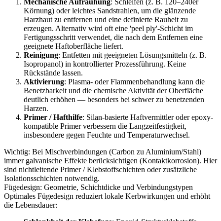
Mechanische Aufrauhung
: Schleifen (z. B. 120–240er
Körnung) oder leichtes Sandstrahlen, um die glänzende
Harzhaut zu entfernen und eine definierte Rauheit zu
erzeugen. Alternativ wird oft eine 'peel ply'-Schicht im
Fertigungsschritt verwendet, die nach dem Entfernen eine
geeignete Haftoberfläche liefert.
Reinigung
: Entfetten mit geeigneten Lösungsmitteln (z. B.
Isopropanol) in kontrollierter Prozessführung. Keine
Rückstände lassen.
Aktivierung
: Plasma- oder Flammenbehandlung kann die
Benetzbarkeit und die chemische Aktivität der Oberfläche
deutlich erhöhen — besonders bei schwer zu benetzenden
Harzen.
Primer / Hafthilfe
: Silan-basierte Haftvermittler oder epoxy-
kompatible Primer verbessern die Langzeitfestigkeit,
insbesondere gegen Feuchte und Temperaturwechsel.
Wichtig: Bei Mischverbindungen (Carbon zu Aluminium/Stahl)
immer galvanische Effekte berücksichtigen (Kontaktkorrosion). Hier
sind nichtleitende Primer / Klebstoffschichten oder zusätzliche
Isolationsschichten notwendig.
Fügedesign: Geometrie, Schichtdicke und Verbindungstypen
Optimales Fügedesign reduziert lokale Kerbwirkungen und erhöht
die Lebensdauer: