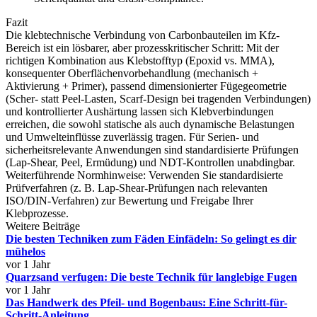
Fazit
Die klebtechnische Verbindung von Carbonbauteilen im Kfz-
Bereich ist ein lösbarer, aber prozesskritischer Schritt: Mit der
richtigen Kombination aus Klebstofftyp (Epoxid vs. MMA),
konsequenter Oberflächenvorbehandlung (mechanisch +
Aktivierung + Primer), passend dimensionierter Fügegeometrie
(Scher- statt Peel-Lasten, Scarf-Design bei tragenden Verbindungen)
und kontrollierter Aushärtung lassen sich Klebverbindungen
erreichen, die sowohl statische als auch dynamische Belastungen
und Umwelteinflüsse zuverlässig tragen. Für Serien- und
sicherheitsrelevante Anwendungen sind standardisierte Prüfungen
(Lap-Shear, Peel, Ermüdung) und NDT-Kontrollen unabdingbar.
Weiterführende Normhinweise: Verwenden Sie standardisierte
Prüfverfahren (z. B. Lap-Shear-Prüfungen nach relevanten
ISO/DIN-Verfahren) zur Bewertung und Freigabe Ihrer
Klebprozesse.
Weitere Beiträge
Die besten Techniken zum Fäden Einfädeln: So gelingt es dir
mühelos
vor 1 Jahr
Quarzsand verfugen: Die beste Technik für langlebige Fugen
vor 1 Jahr
Das Handwerk des Pfeil- und Bogenbaus: Eine Schritt-für-
Schritt-Anleitung