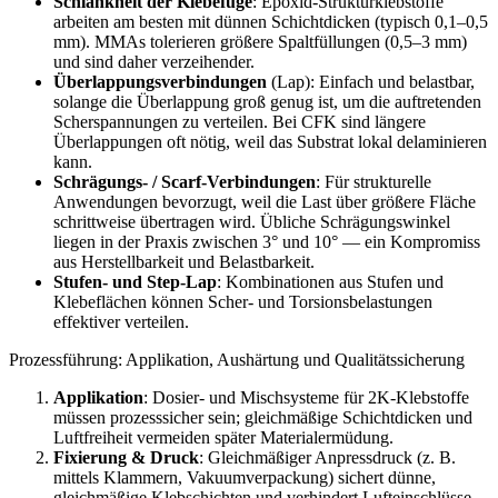
Schlankheit der Klebefuge
: Epoxid-Strukturklebstoffe
arbeiten am besten mit dünnen Schichtdicken (typisch 0,1–0,5
mm). MMAs tolerieren größere Spaltfüllungen (0,5–3 mm)
und sind daher verzeihender.
Überlappungsverbindungen
(Lap): Einfach und belastbar,
solange die Überlappung groß genug ist, um die auftretenden
Scherspannungen zu verteilen. Bei CFK sind längere
Überlappungen oft nötig, weil das Substrat lokal delaminieren
kann.
Schrägungs- / Scarf-Verbindungen
: Für strukturelle
Anwendungen bevorzugt, weil die Last über größere Fläche
schrittweise übertragen wird. Übliche Schrägungswinkel
liegen in der Praxis zwischen 3° und 10° — ein Kompromiss
aus Herstellbarkeit und Belastbarkeit.
Stufen- und Step-Lap
: Kombinationen aus Stufen und
Klebeflächen können Scher- und Torsionsbelastungen
effektiver verteilen.
Prozessführung: Applikation, Aushärtung und Qualitätssicherung
Applikation
: Dosier- und Mischsysteme für 2K-Klebstoffe
müssen prozesssicher sein; gleichmäßige Schichtdicken und
Luftfreiheit vermeiden später Materialermüdung.
Fixierung & Druck
: Gleichmäßiger Anpressdruck (z. B.
mittels Klammern, Vakuumverpackung) sichert dünne,
gleichmäßige Klebschichten und verhindert Lufteinschlüsse.