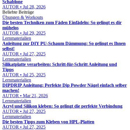
Schablone
AUTOR • Jul 28, 2026
Beliebte Beiträge
Übungen & Workouts
Die besten Techniken zum Fäden Einfädeln: So gelingt es dir
mühelos
AUTOR • Jul 29, 2025
Lernmaterialien
Anleitung zur DIY PU-Schaum Dämmung: So gelingt es Ihnen
selbst!
AUTOR • Jul 27, 2025
Lernmaterialien
Silikatplatte verarbeiten: Schritt-für-Schritt Anleitung und
Tipps
AUTOR • Jul 25, 2025
Lernmaterialien
DIPDRIP Anleitung: Perfekte Dip Powder Nägel einfach selber
machen!
AUTOR • Mar 21, 2026
Lernmaterialien
Acryl und Silikon kleben: So gelingt die perfekte Verbindung
AUTOR • Jul 27, 2025
Lernmaterialien
Die besten Tipps zum Kleben von HPL-Platten
AUTOR • Jul 27, 2025