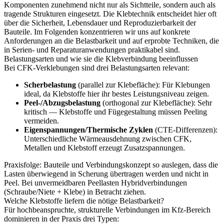
Komponenten zunehmend nicht nur als Sichtteile, sondern auch als
tragende Strukturen eingesetzt. Die Klebtechnik entscheidet hier oft
über die Sicherheit, Lebensdauer und Reproduzierbarkeit der
Bauteile. Im Folgenden konzentrieren wir uns auf konkrete
Anforderungen an die Belastbarkeit und auf erprobte Techniken, die
in Serien- und Reparaturanwendungen praktikabel sind.
Belastungsarten und wie sie die Klebverbindung beeinflussen
Bei CFK-Verklebungen sind drei Belastungsarten relevant:
Scherbelastung
(parallel zur Klebefläche): Für Klebungen
ideal, da Klebstoffe hier ihr bestes Leistungsniveau zeigen.
Peel-/Abzugsbelastung
(orthogonal zur Klebefläche): Sehr
kritisch — Klebstoffe und Fügegestaltung müssen Peeling
vermeiden.
Eigenspannungen/Thermische Zyklen
(CTE-Differenzen):
Unterschiedliche Wärmeausdehnung zwischen CFK,
Metallen und Klebstoff erzeugt Zusatzspannungen.
Praxisfolge: Bauteile und Verbindungskonzept so auslegen, dass die
Lasten überwiegend in Scherung übertragen werden und nicht in
Peel. Bei unvermeidbaren Peellasten Hybridverbindungen
(Schraube/Niete + Klebe) in Betracht ziehen.
Welche Klebstoffe liefern die nötige Belastbarkeit?
Für hochbeanspruchte, strukturelle Verbindungen im Kfz-Bereich
dominieren in der Praxis drei Typen: