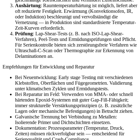
Aushärtung
: Raumtemperaturhärtung ist möglich, liefert aber
oft reduzierte Festigkeit. Erwärmung (Konvektionsofen, IR,
oder Induktion) beschleunigt und vervollständigt die
Vernetzung — in Produktion sind standardisierte Temperatur-
Zeit-Kurven erforderlich.
Prüfung
: Lap-Shear-Tests (z. B. nach ISO-Lap-Shear-
Verfahren), Peel-Tests und Ermüdungsprüfungen sind Pflicht.
Für Serienkontrolle bieten sich zerstörungsfreie Verfahren wie
Ultraschall-C-Scan oder Thermographie zur Erkennung von
Delaminationen an.
Empfehlungen für Entwicklung und Reparatur
Bei Neuentwicklung: Early stage Testing mit verschiedenen
Klebstoffen, Oberflächen und Fügegeometrien. Validierung
unter klimatischen Zyklen und Ermüdungstests.
Bei Reparatur im Feld: Verwenden von MMA- oder schnell
härtenden Epoxid-Systemen mit guter Gap-Fill-Fähigkeit;
immer strukturelle Verstärkungsprinzipien (z. B. zusätzliche
Lagen oder mechanische Befestigungen) in Betracht ziehen.
Galvanische Trennung bei Verbindung zu Metallen:
Isolierende Primer und Dichtschichten einsetzen.
Dokumentation: Prozessparameter (Temperatur, Druck,
Zeiten) müssen rückverfolgbar sein — entscheidend für
Serienqualität und Crash-Compliance.