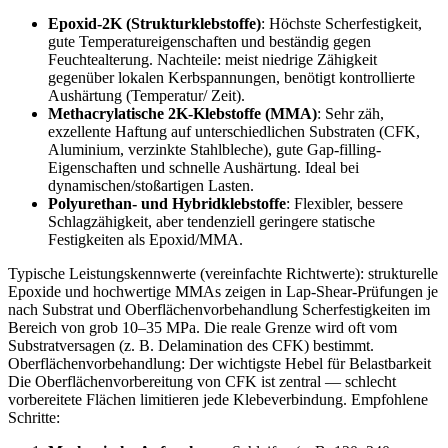
Epoxid-2K (Strukturklebstoffe)
: Höchste Scherfestigkeit,
gute Temperatureigenschaften und beständig gegen
Feuchtealterung. Nachteile: meist niedrige Zähigkeit
gegenüber lokalen Kerbspannungen, benötigt kontrollierte
Aushärtung (Temperatur/ Zeit).
Methacrylatische 2K-Klebstoffe (MMA)
: Sehr zäh,
exzellente Haftung auf unterschiedlichen Substraten (CFK,
Aluminium, verzinkte Stahlbleche), gute Gap-filling-
Eigenschaften und schnelle Aushärtung. Ideal bei
dynamischen/stoßartigen Lasten.
Polyurethan- und Hybridklebstoffe
: Flexibler, bessere
Schlagzähigkeit, aber tendenziell geringere statische
Festigkeiten als Epoxid/MMA.
Typische Leistungskennwerte (vereinfachte Richtwerte): strukturelle
Epoxide und hochwertige MMAs zeigen in Lap-Shear-Prüfungen je
nach Substrat und Oberflächenvorbehandlung Scherfestigkeiten im
Bereich von grob 10–35 MPa. Die reale Grenze wird oft vom
Substratversagen (z. B. Delamination des CFK) bestimmt.
Oberflächenvorbehandlung: Der wichtigste Hebel für Belastbarkeit
Die Oberflächenvorbereitung von CFK ist zentral — schlecht
vorbereitete Flächen limitieren jede Klebeverbindung. Empfohlene
Schritte: