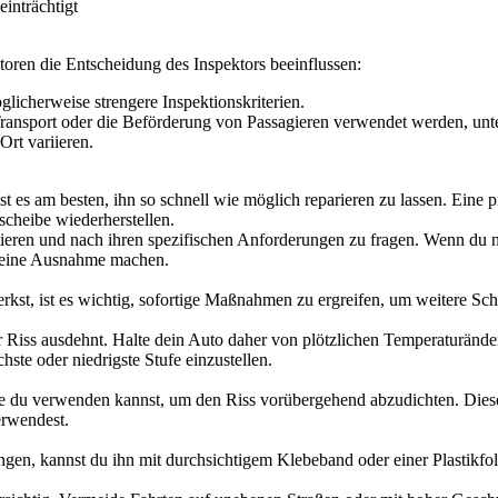
einträchtigt
ren die Entscheidung des Inspektors beeinflussen:
icherweise strengere Inspektionskriterien.
ransport oder die Beförderung von Passagieren verwendet werden, unte
Ort variieren.
 es am besten, ihn so schnell wie möglich reparieren zu lassen. Eine p
scheibe wiederherstellen.
tieren und nach ihren spezifischen Anforderungen zu fragen. Wenn du n
se eine Ausnahme machen.
kst, ist es wichtig, sofortige Maßnahmen zu ergreifen, um weitere Schä
iss ausdehnt. Halte dein Auto daher von plötzlichen Temperaturänderu
ste oder niedrigste Stufe einzustellen.
e du verwenden kannst, um den Riss vorübergehend abzudichten. Diese K
erwendest.
ngen, kannst du ihn mit durchsichtigem Klebeband oder einer Plastikfo