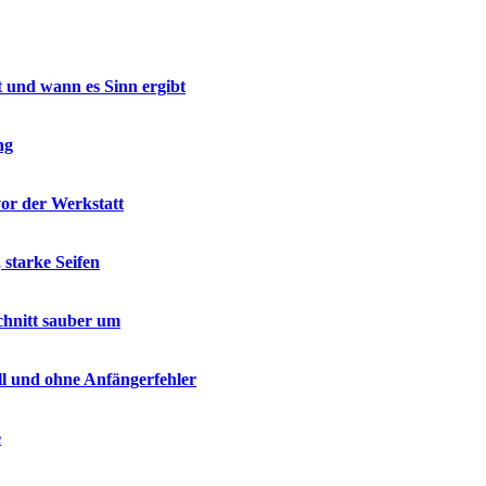
t und wann es Sinn ergibt
ng
vor der Werkstatt
 starke Seifen
chnitt sauber um
ell und ohne Anfängerfehler
e