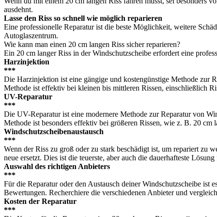
Wenn du mit einem 20 cm langen Riss fahren musst, sei besonders vor
ausdehnt.
Lasse den Riss so schnell wie möglich reparieren
Eine professionelle Reparatur ist die beste Möglichkeit, weitere Sch
Autoglaszentrum.
Wie kann man einen 20 cm langen Riss sicher reparieren?
Ein 20 cm langer Riss in der Windschutzscheibe erfordert eine profess
Harzinjektion
***
Die Harzinjektion ist eine gängige und kostengünstige Methode zur Rep
Methode ist effektiv bei kleinen bis mittleren Rissen, einschließlich 
UV-Reparatur
***
Die UV-Reparatur ist eine modernere Methode zur Reparatur von Wind
Methode ist besonders effektiv bei größeren Rissen, wie z. B. 20 cm l
Windschutzscheibenaustausch
***
Wenn der Riss zu groß oder zu stark beschädigt ist, um repariert zu 
neue ersetzt. Dies ist die teuerste, aber auch die dauerhafteste Lösung
Auswahl des richtigen Anbieters
***
Für die Reparatur oder den Austausch deiner Windschutzscheibe ist e
Bewertungen. Recherchiere die verschiedenen Anbieter und vergleiche
Kosten der Reparatur
***