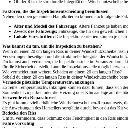
Ob der Riss die strukturelle Integrität der Windschutzscheibe be
Faktoren, die die Inspektionsentscheidung beeinflussen
Neben den oben genannten Hauptkriterien können auch folgende Fakto
Alter und Modell des Fahrzeugs:
Ältere Fahrzeuge haben mögl
Zweck des Fahrzeugs:
Fahrzeuge, die für den gewerblichen T
Lokale Vorschriften:
Die Inspektionskriterien können je nach 
Was kannst du tun, um die Inspektion zu bestehen?
Wenn du einen 20 cm langen Riss in deiner Windschutzscheibe hast, ist
Verzerrungen beseitigen und die strukturelle Integrität der Windschutz
Du kannst auch versuchen, die Inspektionsstelle im Voraus zu kontak
für die Sicherheit darstellt, kann die Inspektionsstelle möglicherwei
Wie vermeidet man weitere Schäden an einem 20 cm langen Riss?
Sobald du einen 20 cm langen Riss in deiner Windschutzscheibe bemer
Vermeide plötzliche Temperaturschwankungen
Extreme Temperaturschwankungen können dazu führen, dass sich der R
Sonnenlicht zu parken oder die Heizung oder Klimaanlage auf die höch
Verwende ein Reparaturset
Es gibt kommerziell erhältliche Windschutzscheiben-Reparatursets, di
die Anweisungen des Herstellers sorgfältig durch, bevor du das Kit v
Bedecke den Riss
Um zu verhindern, dass Schmutz oder Feuchtigkeit in den Riss eindri
Fahre vorsichtig