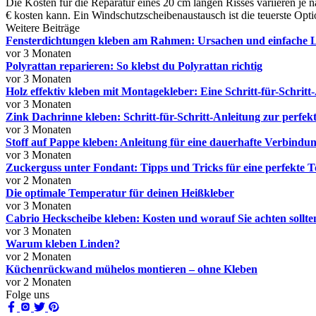
Die Kosten für die Reparatur eines 20 cm langen Risses variieren j
€ kosten kann. Ein Windschutzscheibenaustausch ist die teuerste Op
Weitere Beiträge
Fensterdichtungen kleben am Rahmen: Ursachen und einfache 
vor 3 Monaten
Polyrattan reparieren: So klebst du Polyrattan richtig
vor 3 Monaten
Holz effektiv kleben mit Montagekleber: Eine Schritt-für-Schritt
vor 3 Monaten
Zink Dachrinne kleben: Schritt-für-Schritt-Anleitung zur perfe
vor 3 Monaten
Stoff auf Pappe kleben: Anleitung für eine dauerhafte Verbindu
vor 3 Monaten
Zuckerguss unter Fondant: Tipps und Tricks für eine perfekte T
vor 2 Monaten
Die optimale Temperatur für deinen Heißkleber
vor 3 Monaten
Cabrio Heckscheibe kleben: Kosten und worauf Sie achten sollte
vor 3 Monaten
Warum kleben Linden?
vor 2 Monaten
Küchenrückwand mühelos montieren – ohne Kleben
vor 2 Monaten
Folge uns