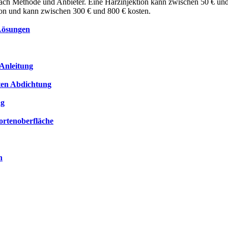
e nach Methode und Anbieter. Eine Harzinjektion kann zwischen 50 € 
tion und kann zwischen 300 € und 800 € kosten.
Lösungen
-Anleitung
kten Abdichtung
ng
ortenoberfläche
n