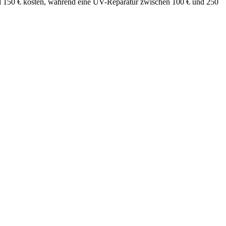
und 150 € kosten, während eine UV-Reparatur zwischen 100 € und 250