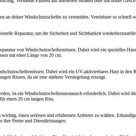
sichtig. Vermeide Fahrten auf unebenen Straßen oder mit hoher Geschw
äden an deiner Windschutzscheibe zu vermeiden. Vereinbare so schnell 
ionelle Reparatur, um die Sicherheit und Sichtbarkeit wiederherzustellen
aratur von Windschutzscheibenrissen. Dabei wird ein spezielles Harz in
Rissen mit einer Länge von 20 cm.
schutzscheibenrissen. Dabei wird ein UV-aktivierbares Harz in den Ri
angen Rissen, da sie eine stärkere Versiegelung erzeugt.
werden, ist ein Windschutzscheibenaustausch erforderlich. Dabei wird d
 für einen 20 cm langen Riss.
s wichtig, einen seriösen und erfahrenen Anbieter zu wählen. Erkundig
 ihre Preise und Dienstleistungen.