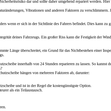
 Sicherheitsrisiko dar und sollte daher umgehend repariert werden. Hie
uränderungen, Vibrationen und anderen Faktoren zu verschlimmern. Je l
ders wenn er sich in der Sichtlinie des Fahrers befindet. Dies kann zu
Integrität deines Fahrzeugs. Ein großer Riss kann die Festigkeit der W
timmte Länge überschreitet, ein Grund für das Nichtbestehen einer Inspe
gs.
tzscheibe innerhalb von 24 Stunden reparieren zu lassen. So kannst d
s?
chutzscheibe hängen von mehreren Faktoren ab, darunter:
zscheibe und ist in der Regel die kostengünstigste Option.
eurer als ein Teilaustausch.
ren.