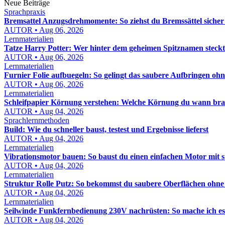
Neue Beiträge
Sprachpraxis
Bremsattel Anzugsdrehmomente: So ziehst du Bremssättel sicher
AUTOR • Aug 06, 2026
Lernmaterialien
Tatze Harry Potter: Wer hinter dem geheimen Spitznamen steckt
AUTOR • Aug 06, 2026
Lernmaterialien
Furnier Folie aufbuegeln: So gelingt das saubere Aufbringen oh
AUTOR • Aug 06, 2026
Lernmaterialien
Schleifpapier Körnung verstehen: Welche Körnung du wann bra
AUTOR • Aug 04, 2026
Sprachlernmethoden
Build: Wie du schneller baust, testest und Ergebnisse lieferst
AUTOR • Aug 04, 2026
Lernmaterialien
Vibrationsmotor bauen: So baust du einen einfachen Motor mit 
AUTOR • Aug 04, 2026
Lernmaterialien
Struktur Rolle Putz: So bekommst du saubere Oberflächen ohn
AUTOR • Aug 04, 2026
Lernmaterialien
Seilwinde Funkfernbedienung 230V nachrüsten: So mache ich es s
AUTOR • Aug 04, 2026