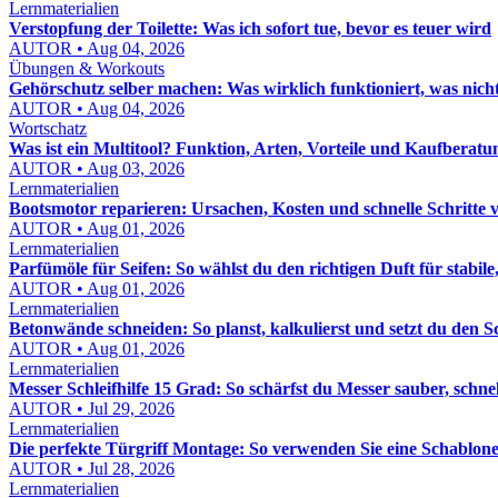
Lernmaterialien
Verstopfung der Toilette: Was ich sofort tue, bevor es teuer wird
AUTOR • Aug 04, 2026
Übungen & Workouts
Gehörschutz selber machen: Was wirklich funktioniert, was nich
AUTOR • Aug 04, 2026
Wortschatz
Was ist ein Multitool? Funktion, Arten, Vorteile und Kaufberatu
AUTOR • Aug 03, 2026
Lernmaterialien
Bootsmotor reparieren: Ursachen, Kosten und schnelle Schritte 
AUTOR • Aug 01, 2026
Lernmaterialien
Parfümöle für Seifen: So wählst du den richtigen Duft für stabile,
AUTOR • Aug 01, 2026
Lernmaterialien
Betonwände schneiden: So planst, kalkulierst und setzt du den S
AUTOR • Aug 01, 2026
Lernmaterialien
Messer Schleifhilfe 15 Grad: So schärfst du Messer sauber, schn
AUTOR • Jul 29, 2026
Lernmaterialien
Die perfekte Türgriff Montage: So verwenden Sie eine Schablon
AUTOR • Jul 28, 2026
Lernmaterialien