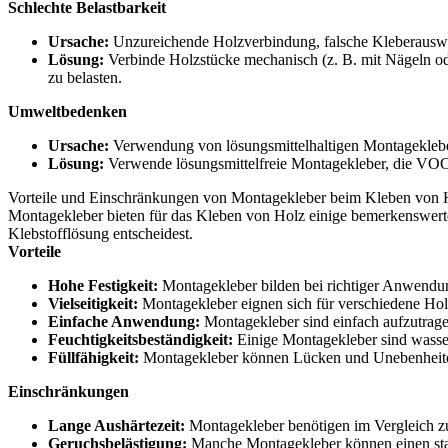
Schlechte Belastbarkeit
Ursache:
Unzureichende Holzverbindung, falsche Kleberausw
Lösung:
Verbinde Holzstücke mechanisch (z. B. mit Nägeln ode
zu belasten.
Umweltbedenken
Ursache:
Verwendung von lösungsmittelhaltigen Montagekleb
Lösung:
Verwende lösungsmittelfreie Montagekleber, die VOC-
Vorteile und Einschränkungen von Montagekleber beim Kleben von 
Montagekleber bieten für das Kleben von Holz einige bemerkenswerte
Klebstofflösung entscheidest.
Vorteile
Hohe Festigkeit:
Montagekleber bilden bei richtiger Anwendun
Vielseitigkeit:
Montagekleber eignen sich für verschiedene Hol
Einfache Anwendung:
Montagekleber sind einfach aufzutrage
Feuchtigkeitsbeständigkeit:
Einige Montagekleber sind wass
Füllfähigkeit:
Montagekleber können Lücken und Unebenheiten 
Einschränkungen
Lange Aushärtezeit:
Montagekleber benötigen im Vergleich zu 
Geruchsbelästigung:
Manche Montagekleber können einen sta