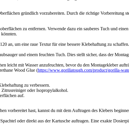
berflächen gründlich vorzubereiten. Durch die richtige Vorbereitung ste
oberflächen zu entfernen. Verwende dazu ein sauberes Tuch und einen
 könnten.
120 an, um eine raue Textur für eine bessere Klebehaftung zu schaffen.
ubsauger und einem feuchten Tuch. Dies stellt sicher, dass der Montage
chen leicht mit Wasser anzufeuchten, bevor du den Montagekleber aufträg
urethane Wood Glue (
https://www.gorillatough.com/product/gorilla-wa
Klebehaftung zu verbessern.
Zitrusreiniger oder Isopropylalkohol.
rflächen auf.
en vorbereitet hast, kannst du mit dem Auftragen des Klebers beginne
 Spachtel oder direkt aus der Kartusche auftragen. Eine exakte Dosierp