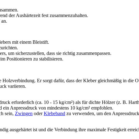
 zusammen.
nd der Aushärtezeit fest zusammenzuhalten.
 an.
bers mit einem Bleistift.
urichten.
rs, um sicherzustellen, dass sie richtig zusammenpassen.
m Positionieren zu stabilisieren.
e Holzverbindung. Er sorgt dafür, dass der Kleber gleichmäßig in die O
ck variieren.
ruck erforderlich (ca. 10 - 15 kg/cm²) als für dichte Hölzer (z. B. Hart
d ein Anpressdruck von mindestens 10 kg/cm² empfohlen.
ch sein,
Zwingen
oder
Klebeband
zu verwenden, um den Anpressdruck 
tändig ausgehärtet ist und die Verbindung ihre maximale Festigkeit erreic