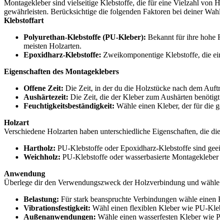
Montagekleber sind vielseitige Klebstoffe, die für eine Vielzahl von
gewährleisten. Berücksichtige die folgenden Faktoren bei deiner Wahl
Klebstoffart
Polyurethan-Klebstoffe (PU-Kleber):
Bekannt für ihre hohe F
meisten Holzarten.
Epoxidharz-Klebstoffe:
Zweikomponentige Klebstoffe, die eine
Eigenschaften des Montageklebers
Offene Zeit:
Die Zeit, in der du die Holzstücke nach dem Auftra
Aushärtezeit:
Die Zeit, die der Kleber zum Aushärten benötigt
Feuchtigkeitsbeständigkeit:
Wähle einen Kleber, der für die g
Holzart
Verschiedene Holzarten haben unterschiedliche Eigenschaften, die di
Hartholz:
PU-Klebstoffe oder Epoxidharz-Klebstoffe sind geeig
Weichholz:
PU-Klebstoffe oder wasserbasierte Montagekleber s
Anwendung
Überlege dir den Verwendungszweck der Holzverbindung und wähle ein
Belastung:
Für stark beanspruchte Verbindungen wähle einen K
Vibrationsfestigkeit:
Wähl einen flexiblen Kleber wie PU-Kleb
Außenanwendungen:
Wähle einen wasserfesten Kleber wie PU