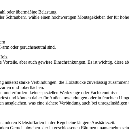
ahl oder übermäßige Belastung
r Schrauben), wähle einen hochwertigen Montagekleber, der für hohe B
ern
arm oder geruchsneutral sind.
Holz
 Vorteile, aber auch gewisse Einschränkungen. Es ist wichtig, diese a
g äußerst starke Verbindungen, die Holzstücke zuverlässig zusammenh
zarten und -oberflächen.
n und erfordern keine speziellen Werkzeuge oder Fachkenntnisse.
erfest und können daher für Außenanwendungen oder in feuchten Um
ausgleichen, was eine sichere Verbindung auch bei unregelmäßigen 
anderen Klebstoffarten in der Regel eine längere Aushärtezeit.
rken Geruch abgeben, der in geschlossenen Räumen unangenehm sein