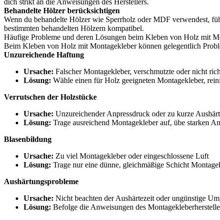
dich strikt an die Anweisungen des Herstellers.
Behandelte Hölzer berücksichtigen
Wenn du behandelte Hölzer wie Sperrholz oder MDF verwendest, führe
bestimmten behandelten Hölzern kompatibel.
Häufige Probleme und deren Lösungen beim Kleben von Holz mit M
Beim Kleben von Holz mit Montagekleber können gelegentlich Proble
Unzureichende Haftung
Ursache:
Falscher Montagekleber, verschmutzte oder nicht rich
Lösung:
Wähle einen für Holz geeigneten Montagekleber, reinig
Verrutschen der Holzstücke
Ursache:
Unzureichender Anpressdruck oder zu kurze Aushärt
Lösung:
Trage ausreichend Montagekleber auf, übe starken Anp
Blasenbildung
Ursache:
Zu viel Montagekleber oder eingeschlossene Luft
Lösung:
Trage nur eine dünne, gleichmäßige Schicht Montagek
Aushärtungsprobleme
Ursache:
Nicht beachten der Aushärtezeit oder ungünstige 
Lösung:
Befolge die Anweisungen des Montagekleberhersteller