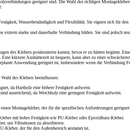
 Holzverbindungen geeignet sind. Die Wahl des richtigen Montagekleber
:
estigkeit, Wasserbeständigkeit und Flexibilität. Sie eignen sich für d
 extrem starke und dauerhafte Verbindung bilden. Sie sind jedoch teur
gen des Klebers positionieren kannst, bevor er zu härten beginnt. Eine 
. Eine kürzere Aushärtezeit ist bequem, kann aber zu einer schwächere
eplante Anwendung geeignet ist, insbesondere wenn die Verbindung Feuc
e Wahl des Klebers beeinflussen:
net, da Hartholz eine höhere Festigkeit aufweist.
ind ausreichend, da Weichholz eine geringere Festigkeit aufweist.
en Montagekleber, der für die spezifischen Anforderungen geeignet is
leber mit hoher Festigkeit wie PU-Kleber oder Epoxidharz-Kleber.
er, um Vibrationen zu absorbieren.
-Kleber, der für den Außenbereich geeignet ist.