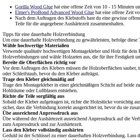
Gorilla Wood Glue
hat eine offene Zeit von 10 - 15 Minuten u
Elmer's ProBond Advanced Wood Glue
hat eine offene Zeit v
Nach dem Auftragen des Klebstoffs hast du eine gewisse offene
Teile für die angegebene Aushärtezeit zusammenhalten.
Tipps für eine dauerhafte Holzverbindung
Um eine dauerhafte Holzverbindung zu gewährleisten, befolge diese 
Wähle hochwertige Materialien
Verwende qualitativ hochwertigen Montagekleber und Holz für dein Pr
Holzverbindungen und wähle Holzarten aus, die für ihre Festigkeit un
Bereite die Oberflächen richtig vor
Vor dem Auftragen des Klebers müssen die Holzoberflächen sauber, tr
oder Schleifstaub, bevor du den Kleber aufträgst.
Trage den Kleber gleichmäßig auf
Trage den Montagekleber in einer gleichmäßigen Schicht auf beide zu
Hohlräume oder Luftblasen entstehen.
Richte die Teile sorgfältig aus
Sobald der Kleber aufgetragen ist, richte die Holzstücke vorsichtig
sicher, dass die Verbindung korrekt ausgerichtet ist, bevor du sie zus
Übe ausreichend Anpressdruck aus
Übe während der Aushärtezeit ausreichend Anpressdruck auf die Verb
zum Anpressdruck und zur Aushärtezeit.
Lass den Kleber vollständig aushärten
Geduld ist der Schlüssel zu einer dauerhaften Holzverbindung. Lass 