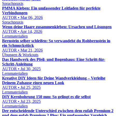
Sprachpraxis
PMMA Kleben: Ein umfassender Leitfaden für perfekte
Verbindungen
AUTOR • Mar 06, 2026
Sprachpraxis
Wenn deine Haare zusammenkleben: Ursachen und Lösungen
AUTOR • Apr 14, 2026
Lernmaterialien
Bernstein selber schleifen: So verwandelst du Rohbernstein in
ein Schmuckstück
AUTOR • Mar 21, 2026
Übungen & Workouts
Das Handwerk des Pfeil- und Bogenbaus: Eine Schritt-für-
Schritt-Anleitung
AUTOR • Jul 30, 2025
Lernmaterialien
Kreative DIY Ideen für Deine Wandverkleidung – Verleihe
Deinem Zuhause einen neuen Look
AUTOR • Jul 25, 2025
Lernmaterialien
DIY Kernbohrung 150 mm: So gelingt es dir selbst
AUTOR • Jul 23, 2025
Lernmaterialien
Der entscheidende Unterschied zwischen dem eufab Premium 2
und dem eufab Premium 2 Plus: Ein umfassender Vergleich