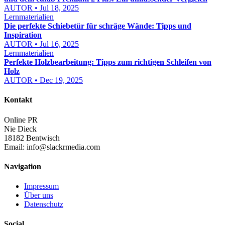
AUTOR • Jul 18, 2025
Lernmaterialien
Die perfekte Schiebetür für schräge Wände: Tipps und
Inspiration
AUTOR • Jul 16, 2025
Lernmaterialien
Perfekte Holzbearbeitung: Tipps zum richtigen Schleifen von
Holz
AUTOR • Dec 19, 2025
Kontakt
Online PR
Nie Dieck
18182 Bentwisch
Email:
info@slackrmedia.com
Navigation
Impressum
Über uns
Datenschutz
Social