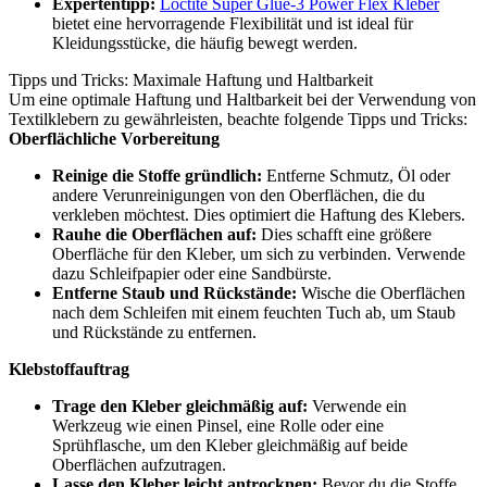
Expertentipp:
Loctite Super Glue-3 Power Flex Kleber
bietet eine hervorragende Flexibilität und ist ideal für
Kleidungsstücke, die häufig bewegt werden.
Tipps und Tricks: Maximale Haftung und Haltbarkeit
Um eine optimale Haftung und Haltbarkeit bei der Verwendung von
Textilklebern zu gewährleisten, beachte folgende Tipps und Tricks:
Oberflächliche Vorbereitung
Reinige die Stoffe gründlich:
Entferne Schmutz, Öl oder
andere Verunreinigungen von den Oberflächen, die du
verkleben möchtest. Dies optimiert die Haftung des Klebers.
Rauhe die Oberflächen auf:
Dies schafft eine größere
Oberfläche für den Kleber, um sich zu verbinden. Verwende
dazu Schleifpapier oder eine Sandbürste.
Entferne Staub und Rückstände:
Wische die Oberflächen
nach dem Schleifen mit einem feuchten Tuch ab, um Staub
und Rückstände zu entfernen.
Klebstoffauftrag
Trage den Kleber gleichmäßig auf:
Verwende ein
Werkzeug wie einen Pinsel, eine Rolle oder eine
Sprühflasche, um den Kleber gleichmäßig auf beide
Oberflächen aufzutragen.
Lasse den Kleber leicht antrocknen:
Bevor du die Stoffe