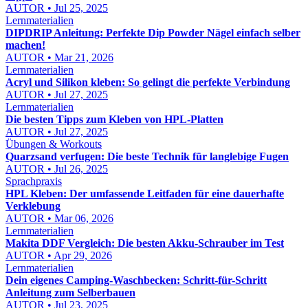
AUTOR • Jul 25, 2025
Lernmaterialien
DIPDRIP Anleitung: Perfekte Dip Powder Nägel einfach selber
machen!
AUTOR • Mar 21, 2026
Lernmaterialien
Acryl und Silikon kleben: So gelingt die perfekte Verbindung
AUTOR • Jul 27, 2025
Lernmaterialien
Die besten Tipps zum Kleben von HPL-Platten
AUTOR • Jul 27, 2025
Übungen & Workouts
Quarzsand verfugen: Die beste Technik für langlebige Fugen
AUTOR • Jul 26, 2025
Sprachpraxis
HPL Kleben: Der umfassende Leitfaden für eine dauerhafte
Verklebung
AUTOR • Mar 06, 2026
Lernmaterialien
Makita DDF Vergleich: Die besten Akku-Schrauber im Test
AUTOR • Apr 29, 2026
Lernmaterialien
Dein eigenes Camping-Waschbecken: Schritt-für-Schritt
Anleitung zum Selberbauen
AUTOR • Jul 23, 2025