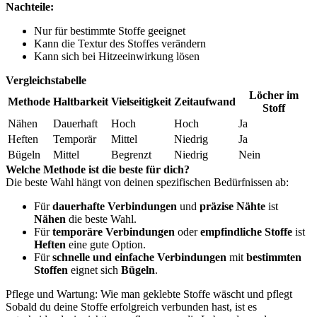
Nachteile:
Nur für bestimmte Stoffe geeignet
Kann die Textur des Stoffes verändern
Kann sich bei Hitzeeinwirkung lösen
Vergleichstabelle
Löcher im
Methode
Haltbarkeit
Vielseitigkeit
Zeitaufwand
Stoff
Nähen
Dauerhaft
Hoch
Hoch
Ja
Heften
Temporär
Mittel
Niedrig
Ja
Bügeln
Mittel
Begrenzt
Niedrig
Nein
Welche Methode ist die beste für dich?
Die beste Wahl hängt von deinen spezifischen Bedürfnissen ab:
Für
dauerhafte Verbindungen
und
präzise Nähte
ist
Nähen
die beste Wahl.
Für
temporäre Verbindungen
oder
empfindliche Stoffe
ist
Heften
eine gute Option.
Für
schnelle und einfache Verbindungen
mit
bestimmten
Stoffen
eignet sich
Bügeln
.
Pflege und Wartung: Wie man geklebte Stoffe wäscht und pflegt
Sobald du deine Stoffe erfolgreich verbunden hast, ist es