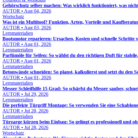
Gehörschutz selber machen: Was wirklich funktioniert, was nich
AUTOR • Aug 04, 2026
Wortschatz
Was ist ein Multitool? Funktion, Arten, Vorteile und Kaufberatu
AUTOR • Aug 03, 2026
Lernmaterialien
Bootsmotor reparieren: Ursachen, Kosten und schnelle Schritte 
AUTOR • Aug 01, 2026
Lernmaterialien
Parfümöle für Seifen: So wählst du den richtigen Duft für stabile,
AUTOR • Aug 01, 2026
Lernmaterialien
Betonwände schneiden: So planst, kalkulierst und setzt du den S
AUTOR • Aug 01, 2026
Lernmaterialien
Messer Schleifhilfe 15 Grad: So schärfst du Messer sauber, schn
AUTOR • Jul 29, 2026
Lernmaterialien
Die perfekte Türgriff Montage: So verwenden Sie eine Schablon
AUTOR • Jul 28, 2026
Lernmaterialien
Türzarge kürzen beim Einbau: So gelingt es professionell und o
AUTOR • Jul 28, 2026
Wortschatz