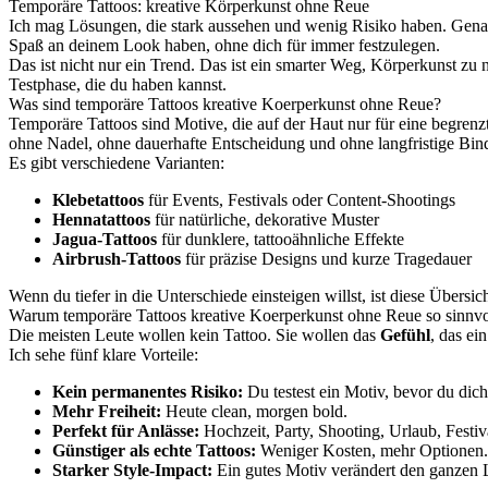
Temporäre Tattoos: kreative Körperkunst ohne Reue
Ich mag Lösungen, die stark aussehen und wenig Risiko haben. Gena
Spaß an deinem Look haben, ohne dich für immer festzulegen.
Das ist nicht nur ein Trend. Das ist ein smarter Weg, Körperkunst zu 
Testphase, die du haben kannst.
Was sind temporäre Tattoos kreative Koerperkunst ohne Reue?
Temporäre Tattoos sind Motive, die auf der Haut nur für eine begren
ohne Nadel, ohne dauerhafte Entscheidung und ohne langfristige Bin
Es gibt verschiedene Varianten:
Klebetattoos
für Events, Festivals oder Content-Shootings
Hennatattoos
für natürliche, dekorative Muster
Jagua-Tattoos
für dunklere, tattooähnliche Effekte
Airbrush-Tattoos
für präzise Designs und kurze Tragedauer
Wenn du tiefer in die Unterschiede einsteigen willst, ist diese Übersic
Warum temporäre Tattoos kreative Koerperkunst ohne Reue so sinnvo
Die meisten Leute wollen kein Tattoo. Sie wollen das
Gefühl
, das ei
Ich sehe fünf klare Vorteile:
Kein permanentes Risiko:
Du testest ein Motiv, bevor du dich 
Mehr Freiheit:
Heute clean, morgen bold.
Perfekt für Anlässe:
Hochzeit, Party, Shooting, Urlaub, Festiv
Günstiger als echte Tattoos:
Weniger Kosten, mehr Optionen.
Starker Style-Impact:
Ein gutes Motiv verändert den ganzen 