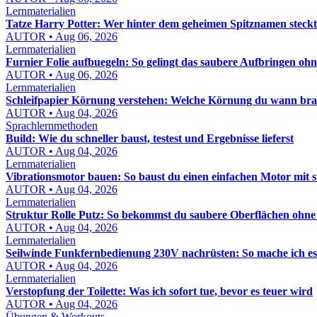
Lernmaterialien
Tatze Harry Potter: Wer hinter dem geheimen Spitznamen steckt
AUTOR • Aug 06, 2026
Lernmaterialien
Furnier Folie aufbuegeln: So gelingt das saubere Aufbringen oh
AUTOR • Aug 06, 2026
Lernmaterialien
Schleifpapier Körnung verstehen: Welche Körnung du wann bra
AUTOR • Aug 04, 2026
Sprachlernmethoden
Build: Wie du schneller baust, testest und Ergebnisse lieferst
AUTOR • Aug 04, 2026
Lernmaterialien
Vibrationsmotor bauen: So baust du einen einfachen Motor mit 
AUTOR • Aug 04, 2026
Lernmaterialien
Struktur Rolle Putz: So bekommst du saubere Oberflächen ohn
AUTOR • Aug 04, 2026
Lernmaterialien
Seilwinde Funkfernbedienung 230V nachrüsten: So mache ich es s
AUTOR • Aug 04, 2026
Lernmaterialien
Verstopfung der Toilette: Was ich sofort tue, bevor es teuer wird
AUTOR • Aug 04, 2026
Übungen & Workouts