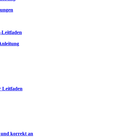
dungen
t-Leitfaden
-Anleitung
 Leitfaden
 und korrekt an