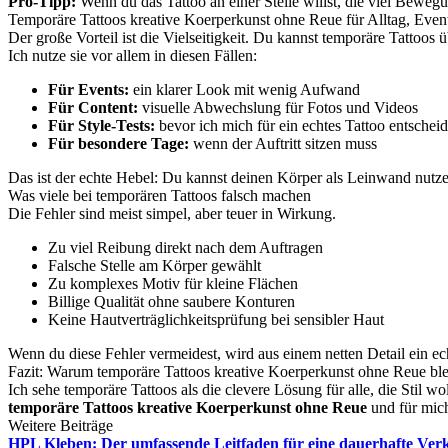
Pro-Tipp:
Wenn du das Tattoo an einer Stelle willst, die viel Bewegu
Temporäre Tattoos kreative Koerperkunst ohne Reue für Alltag, Even
Der große Vorteil ist die Vielseitigkeit. Du kannst temporäre Tattoos üb
Ich nutze sie vor allem in diesen Fällen:
Für Events:
ein klarer Look mit wenig Aufwand
Für Content:
visuelle Abwechslung für Fotos und Videos
Für Style-Tests:
bevor ich mich für ein echtes Tattoo entschei
Für besondere Tage:
wenn der Auftritt sitzen muss
Das ist der echte Hebel: Du kannst deinen Körper als Leinwand nutze
Was viele bei temporären Tattoos falsch machen
Die Fehler sind meist simpel, aber teuer in Wirkung.
Zu viel Reibung direkt nach dem Auftragen
Falsche Stelle am Körper gewählt
Zu komplexes Motiv für kleine Flächen
Billige Qualität ohne saubere Konturen
Keine Hautverträglichkeitsprüfung bei sensibler Haut
Wenn du diese Fehler vermeidest, wird aus einem netten Detail ein ech
Fazit: Warum temporäre Tattoos kreative Koerperkunst ohne Reue bl
Ich sehe temporäre Tattoos als die clevere Lösung für alle, die Stil
temporäre Tattoos kreative Koerperkunst ohne Reue
und für mich
Weitere Beiträge
HPL Kleben: Der umfassende Leitfaden für eine dauerhafte Ver