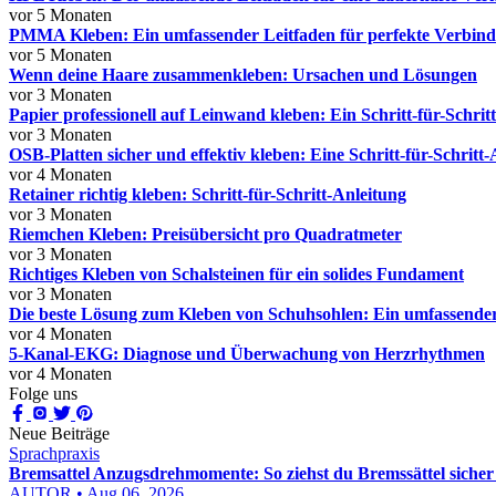
vor 5 Monaten
PMMA Kleben: Ein umfassender Leitfaden für perfekte Verbin
vor 5 Monaten
Wenn deine Haare zusammenkleben: Ursachen und Lösungen
vor 3 Monaten
Papier professionell auf Leinwand kleben: Ein Schritt-für-Schrit
vor 3 Monaten
OSB-Platten sicher und effektiv kleben: Eine Schritt-für-Schritt
vor 4 Monaten
Retainer richtig kleben: Schritt-für-Schritt-Anleitung
vor 3 Monaten
Riemchen Kleben: Preisübersicht pro Quadratmeter
vor 3 Monaten
Richtiges Kleben von Schalsteinen für ein solides Fundament
vor 3 Monaten
Die beste Lösung zum Kleben von Schuhsohlen: Ein umfassender
vor 4 Monaten
5-Kanal-EKG: Diagnose und Überwachung von Herzrhythmen
vor 4 Monaten
Folge uns
Neue Beiträge
Sprachpraxis
Bremsattel Anzugsdrehmomente: So ziehst du Bremssättel sicher
AUTOR • Aug 06, 2026