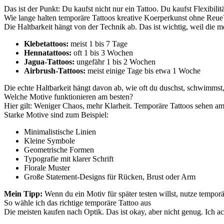
Das ist der Punkt: Du kaufst nicht nur ein Tattoo. Du kaufst Flexibilitä
Wie lange halten temporäre Tattoos kreative Koerperkunst ohne Reue
Die Haltbarkeit hängt von der Technik ab. Das ist wichtig, weil die 
Klebetattoos:
meist 1 bis 7 Tage
Hennatattoos:
oft 1 bis 3 Wochen
Jagua-Tattoos:
ungefähr 1 bis 2 Wochen
Airbrush-Tattoos:
meist einige Tage bis etwa 1 Woche
Die echte Haltbarkeit hängt davon ab, wie oft du duschst, schwimmst,
Welche Motive funktionieren am besten?
Hier gilt: Weniger Chaos, mehr Klarheit. Temporäre Tattoos sehen am 
Starke Motive sind zum Beispiel:
Minimalistische Linien
Kleine Symbole
Geometrische Formen
Typografie mit klarer Schrift
Florale Muster
Große Statement-Designs für Rücken, Brust oder Arm
Mein Tipp:
Wenn du ein Motiv für später testen willst, nutze temporä
So wähle ich das richtige temporäre Tattoo aus
Die meisten kaufen nach Optik. Das ist okay, aber nicht genug. Ich ac