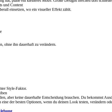
ng hat, plane ein kleineres Motiv. Große Designs brechen dort schneller
ts und Content
erall einsetzen, wo ein visueller Effekt zählt.
de
n, ohne ihn dauerhaft zu verändern.
ter Style-Faktor.
eiben
 wollen, aber keine dauerhafte Entscheidung brauchen. Du bekommst Aus
 eine der besten Optionen, wenn du deinen Look testen, verändern oder
klebung