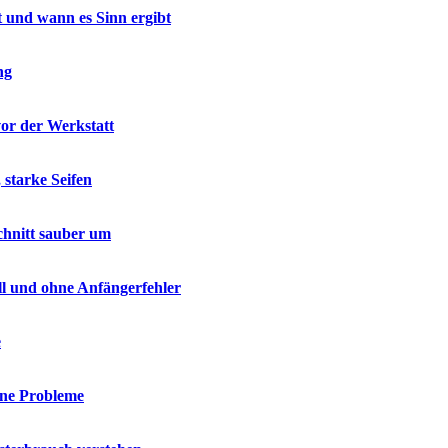
t und wann es Sinn ergibt
ng
vor der Werkstatt
 starke Seifen
chnitt sauber um
ell und ohne Anfängerfehler
e
hne Probleme