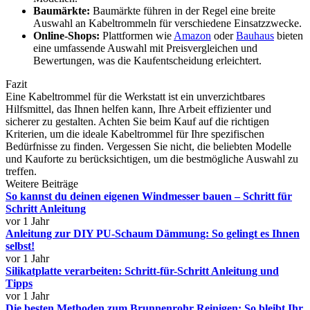
Baumärkte:
Baumärkte führen in der Regel eine breite
Auswahl an Kabeltrommeln für verschiedene Einsatzzwecke.
Online-Shops:
Plattformen wie
Amazon
oder
Bauhaus
bieten
eine umfassende Auswahl mit Preisvergleichen und
Bewertungen, was die Kaufentscheidung erleichtert.
Fazit
Eine Kabeltrommel für die Werkstatt ist ein unverzichtbares
Hilfsmittel, das Ihnen helfen kann, Ihre Arbeit effizienter und
sicherer zu gestalten. Achten Sie beim Kauf auf die richtigen
Kriterien, um die ideale Kabeltrommel für Ihre spezifischen
Bedürfnisse zu finden. Vergessen Sie nicht, die beliebten Modelle
und Kauforte zu berücksichtigen, um die bestmögliche Auswahl zu
treffen.
Weitere Beiträge
So kannst du deinen eigenen Windmesser bauen – Schritt für
Schritt Anleitung
vor 1 Jahr
Anleitung zur DIY PU-Schaum Dämmung: So gelingt es Ihnen
selbst!
vor 1 Jahr
Silikatplatte verarbeiten: Schritt-für-Schritt Anleitung und
Tipps
vor 1 Jahr
Die besten Methoden zum Brunnenrohr Reinigen: So bleibt Ihr