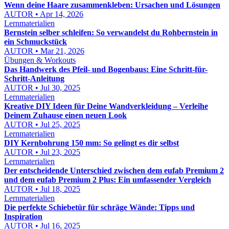
Wenn deine Haare zusammenkleben: Ursachen und Lösungen
AUTOR • Apr 14, 2026
Lernmaterialien
Bernstein selber schleifen: So verwandelst du Rohbernstein in
ein Schmuckstück
AUTOR • Mar 21, 2026
Übungen & Workouts
Das Handwerk des Pfeil- und Bogenbaus: Eine Schritt-für-
Schritt-Anleitung
AUTOR • Jul 30, 2025
Lernmaterialien
Kreative DIY Ideen für Deine Wandverkleidung – Verleihe
Deinem Zuhause einen neuen Look
AUTOR • Jul 25, 2025
Lernmaterialien
DIY Kernbohrung 150 mm: So gelingt es dir selbst
AUTOR • Jul 23, 2025
Lernmaterialien
Der entscheidende Unterschied zwischen dem eufab Premium 2
und dem eufab Premium 2 Plus: Ein umfassender Vergleich
AUTOR • Jul 18, 2025
Lernmaterialien
Die perfekte Schiebetür für schräge Wände: Tipps und
Inspiration
AUTOR • Jul 16, 2025