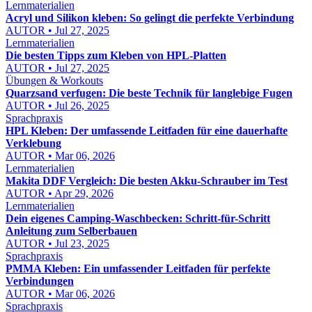
Lernmaterialien
Acryl und Silikon kleben: So gelingt die perfekte Verbindung
AUTOR • Jul 27, 2025
Lernmaterialien
Die besten Tipps zum Kleben von HPL-Platten
AUTOR • Jul 27, 2025
Übungen & Workouts
Quarzsand verfugen: Die beste Technik für langlebige Fugen
AUTOR • Jul 26, 2025
Sprachpraxis
HPL Kleben: Der umfassende Leitfaden für eine dauerhafte
Verklebung
AUTOR • Mar 06, 2026
Lernmaterialien
Makita DDF Vergleich: Die besten Akku-Schrauber im Test
AUTOR • Apr 29, 2026
Lernmaterialien
Dein eigenes Camping-Waschbecken: Schritt-für-Schritt
Anleitung zum Selberbauen
AUTOR • Jul 23, 2025
Sprachpraxis
PMMA Kleben: Ein umfassender Leitfaden für perfekte
Verbindungen
AUTOR • Mar 06, 2026
Sprachpraxis