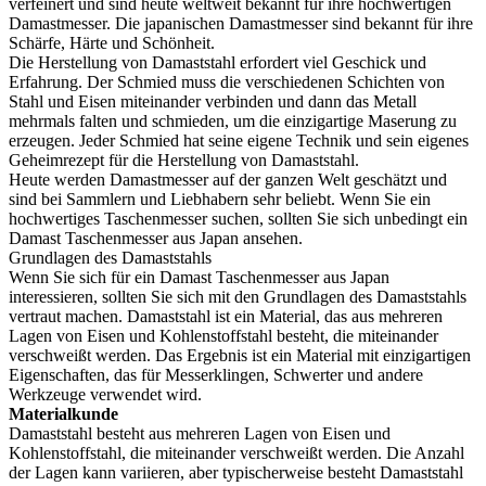
verfeinert und sind heute weltweit bekannt für ihre hochwertigen
Damastmesser. Die japanischen Damastmesser sind bekannt für ihre
Schärfe, Härte und Schönheit.
Die Herstellung von Damaststahl erfordert viel Geschick und
Erfahrung. Der Schmied muss die verschiedenen Schichten von
Stahl und Eisen miteinander verbinden und dann das Metall
mehrmals falten und schmieden, um die einzigartige Maserung zu
erzeugen. Jeder Schmied hat seine eigene Technik und sein eigenes
Geheimrezept für die Herstellung von Damaststahl.
Heute werden Damastmesser auf der ganzen Welt geschätzt und
sind bei Sammlern und Liebhabern sehr beliebt. Wenn Sie ein
hochwertiges Taschenmesser suchen, sollten Sie sich unbedingt ein
Damast Taschenmesser aus Japan ansehen.
Grundlagen des Damaststahls
Wenn Sie sich für ein Damast Taschenmesser aus Japan
interessieren, sollten Sie sich mit den Grundlagen des Damaststahls
vertraut machen. Damaststahl ist ein Material, das aus mehreren
Lagen von Eisen und Kohlenstoffstahl besteht, die miteinander
verschweißt werden. Das Ergebnis ist ein Material mit einzigartigen
Eigenschaften, das für Messerklingen, Schwerter und andere
Werkzeuge verwendet wird.
Materialkunde
Damaststahl besteht aus mehreren Lagen von Eisen und
Kohlenstoffstahl, die miteinander verschweißt werden. Die Anzahl
der Lagen kann variieren, aber typischerweise besteht Damaststahl