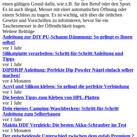
einen gültigen Grund dafür, wie z.B. für den Beruf oder den Sport.
Es ist auch illegal, Messer mit einer automatischen Öffnung oder
einem Schloss zu tragen. Es ist wichtig, sich über die örtlichen
Gesetze und Vorschriften zu informieren, bevor Sie ein
Taschenmesser in der Öffentlichkeit tragen.
Weitere Beiträge
Anleitung zur DIY PU-Schaum Dämmung: So gelingt es Ihnen
selbst!
vor 1 Jahr
Silikatplatte verarbeiten: Schritt-für-Schritt Anleitung und
Tipps
vor 1 Jahr
DIPDRIP Anleitung: Perfekte Dip Powder Nägel einfach selber
machen!
vor 4 Monaten
Acryl und Silikon kleben: So gelingt die perfekte Verbindung
vor 1 Jahr
Die besten Tipps zum Kleben von HPL-Platten
vor 1 Jahr
Dein eigenes Camping-Waschbecken: Schritt-für-Schritt
Anleitung zum Selberbauen
vor 1 Jahr
Makita DDF Vergleich: Die besten Akku-Schrauber im Test
vor 3 Monaten
Der entscheidende Unterschied zwischen dem eufab Premium 2