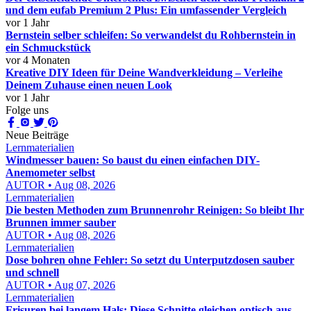
und dem eufab Premium 2 Plus: Ein umfassender Vergleich
vor 1 Jahr
Bernstein selber schleifen: So verwandelst du Rohbernstein in
ein Schmuckstück
vor 4 Monaten
Kreative DIY Ideen für Deine Wandverkleidung – Verleihe
Deinem Zuhause einen neuen Look
vor 1 Jahr
Folge uns
Neue Beiträge
Lernmaterialien
Windmesser bauen: So baust du einen einfachen DIY-
Anemometer selbst
AUTOR • Aug 08, 2026
Lernmaterialien
Die besten Methoden zum Brunnenrohr Reinigen: So bleibt Ihr
Brunnen immer sauber
AUTOR • Aug 08, 2026
Lernmaterialien
Dose bohren ohne Fehler: So setzt du Unterputzdosen sauber
und schnell
AUTOR • Aug 07, 2026
Lernmaterialien
Frisuren bei langem Hals: Diese Schnitte gleichen optisch aus