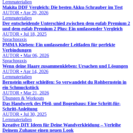
Lernmaterialien
Makita DDF Vergleich: Die besten Akku-Schrauber im Test
AUTOR • Apr 29, 2026
Lernmaterialien
Der entscheidende Unterschied zwischen dem eufab Premium 2
und dem eufab Premium 2 Plus: Ein umfassender Vergleich
AUTOR • Jul 18, 2025
Sprachpraxis
PMMA Kleben: Ein umfassender Leitfaden für perfekte
Verbindungen
AUTOR • Mar 06, 2026
Sprachpraxis
Wenn deine Haare zusammenkleben: Ursachen und Lösungen
AUTOR • Apr 14, 2026
Lernmaterialien
Bernstein selber schleifen: So verwandelst du Rohbernstein in
ein Schmuckstück
AUTOR • Mar 21, 2026
Übungen & Workouts
Das Handwerk des Pfeil- und Bogenbaus: Eine Schritt-für-
Schritt-Anleitung
AUTOR • Jul 30, 2025
Lernmaterialien
Kreative DIY Ideen für Deine Wandverkleidung – Verleihe
Deinem Zuhause einen neuen Look