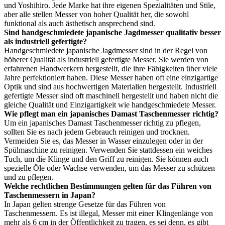
und Yoshihiro. Jede Marke hat ihre eigenen Spezialitäten und Stile,
aber alle stellen Messer von hoher Qualität her, die sowohl
funktional als auch ästhetisch ansprechend sind.
Sind handgeschmiedete japanische Jagdmesser qualitativ besser
als industriell gefertigte?
Handgeschmiedete japanische Jagdmesser sind in der Regel von
höherer Qualität als industriell gefertigte Messer. Sie werden von
erfahrenen Handwerkern hergestellt, die ihre Fähigkeiten über viele
Jahre perfektioniert haben. Diese Messer haben oft eine einzigartige
Optik und sind aus hochwertigen Materialien hergestellt. Industriell
gefertigte Messer sind oft maschinell hergestellt und haben nicht die
gleiche Qualität und Einzigartigkeit wie handgeschmiedete Messer.
Wie pflegt man ein japanisches Damast Taschenmesser richtig?
Um ein japanisches Damast Taschenmesser richtig zu pflegen,
sollten Sie es nach jedem Gebrauch reinigen und trocknen.
Vermeiden Sie es, das Messer in Wasser einzulegen oder in der
Spülmaschine zu reinigen. Verwenden Sie stattdessen ein weiches
Tuch, um die Klinge und den Griff zu reinigen. Sie können auch
spezielle Öle oder Wachse verwenden, um das Messer zu schützen
und zu pflegen.
Welche rechtlichen Bestimmungen gelten für das Führen von
Taschenmessern in Japan?
In Japan gelten strenge Gesetze für das Führen von
Taschenmessern. Es ist illegal, Messer mit einer Klingenlänge von
mehr als 6 cm in der Öffentlichkeit zu tragen, es sei denn, es gibt