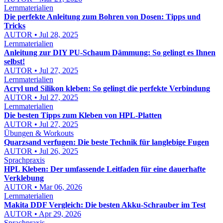
Lernmaterialien
Die perfekte Anleitung zum Bohren von Dosen: Tipps und
Tricks
AUTOR • Jul 28, 2025
Lernmaterialien
Anleitung zur DIY PU-Schaum Dämmung: So gelingt es Ihnen
selbst!
AUTOR • Jul 27, 2025
Lernmaterialien
Acryl und Silikon kleben: So gelingt die perfekte Verbindung
AUTOR • Jul 27, 2025
Lernmaterialien
Die besten Tipps zum Kleben von HPL-Platten
AUTOR • Jul 27, 2025
Übungen & Workouts
Quarzsand verfugen: Die beste Technik für langlebige Fugen
AUTOR • Jul 26, 2025
Sprachpraxis
HPL Kleben: Der umfassende Leitfaden für eine dauerhafte
Verklebung
AUTOR • Mar 06, 2026
Lernmaterialien
Makita DDF Vergleich: Die besten Akku-Schrauber im Test
AUTOR • Apr 29, 2026
Sprachpraxis