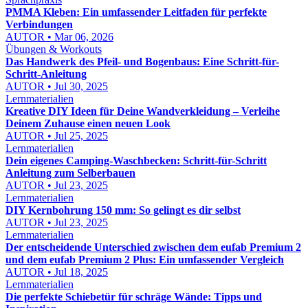
PMMA Kleben: Ein umfassender Leitfaden für perfekte
Verbindungen
AUTOR • Mar 06, 2026
Übungen & Workouts
Das Handwerk des Pfeil- und Bogenbaus: Eine Schritt-für-
Schritt-Anleitung
AUTOR • Jul 30, 2025
Lernmaterialien
Kreative DIY Ideen für Deine Wandverkleidung – Verleihe
Deinem Zuhause einen neuen Look
AUTOR • Jul 25, 2025
Lernmaterialien
Dein eigenes Camping-Waschbecken: Schritt-für-Schritt
Anleitung zum Selberbauen
AUTOR • Jul 23, 2025
Lernmaterialien
DIY Kernbohrung 150 mm: So gelingt es dir selbst
AUTOR • Jul 23, 2025
Lernmaterialien
Der entscheidende Unterschied zwischen dem eufab Premium 2
und dem eufab Premium 2 Plus: Ein umfassender Vergleich
AUTOR • Jul 18, 2025
Lernmaterialien
Die perfekte Schiebetür für schräge Wände: Tipps und