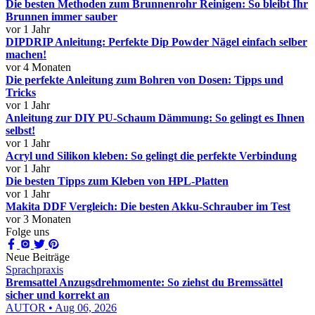
Die besten Methoden zum Brunnenrohr Reinigen: So bleibt Ihr
Brunnen immer sauber
vor 1 Jahr
DIPDRIP Anleitung: Perfekte Dip Powder Nägel einfach selber
machen!
vor 4 Monaten
Die perfekte Anleitung zum Bohren von Dosen: Tipps und
Tricks
vor 1 Jahr
Anleitung zur DIY PU-Schaum Dämmung: So gelingt es Ihnen
selbst!
vor 1 Jahr
Acryl und Silikon kleben: So gelingt die perfekte Verbindung
vor 1 Jahr
Die besten Tipps zum Kleben von HPL-Platten
vor 1 Jahr
Makita DDF Vergleich: Die besten Akku-Schrauber im Test
vor 3 Monaten
Folge uns
Neue Beiträge
Sprachpraxis
Bremsattel Anzugsdrehmomente: So ziehst du Bremssättel
sicher und korrekt an
AUTOR • Aug 06, 2026