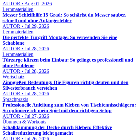
AUTOR • Aug 01, 2026
Lernmaterialien
Messer Schleifhilfe 15 Grad: So schärfst du Messer sauber,
schnell und ohne Anfängerfehler
AUTOR • Jul 29, 2026
Lernmaterialien
Die perfekte Türgriff Montage: So verwenden Sie eine
Schablone
AUTOR • Jul 28, 2026
Lernmaterialien
Türzarge kürzen beim Einbau: So gelingt es professionell und
ohne Probleme
AUTOR • Jul 28, 2026
Wortschatz
Zinngießen Bedeutung: Die Figuren richtig deuten und den
Silvesterbrauch verstehen
AUTOR • Jul 28, 2026
Sprachpraxis
Professionelle Anleitung zum Kleben von Tischtennisschlägern:
So optimiere ich mein Spiel mit dem richtigen Setup
AUTOR • Jul 27, 2026
Übungen & Workouts
Schalldämmung der Decke durch Kleben: Effektive
Schallreduzierung leicht gemacht
AUTOR • Jul 26, 2026