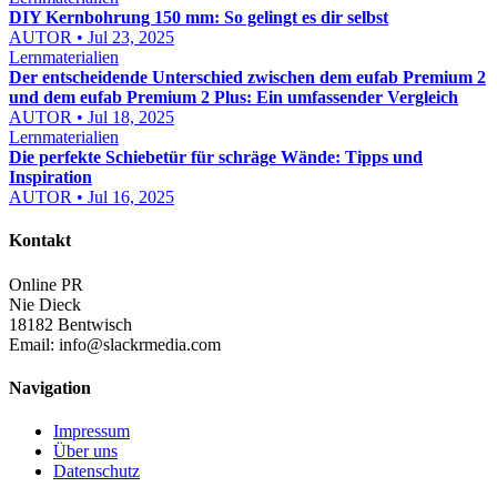
DIY Kernbohrung 150 mm: So gelingt es dir selbst
AUTOR • Jul 23, 2025
Lernmaterialien
Der entscheidende Unterschied zwischen dem eufab Premium 2
und dem eufab Premium 2 Plus: Ein umfassender Vergleich
AUTOR • Jul 18, 2025
Lernmaterialien
Die perfekte Schiebetür für schräge Wände: Tipps und
Inspiration
AUTOR • Jul 16, 2025
Kontakt
Online PR
Nie Dieck
18182 Bentwisch
Email:
info@slackrmedia.com
Navigation
Impressum
Über uns
Datenschutz