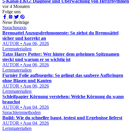
5-Kanal-EKG: Diagnose und Überwachung von Herzrhythmen
vor 4 Monaten
Folge uns
Neue Beiträge
Sprachpraxis
Bremsattel Anzugsdrehmomente: So ziehst du Bremssättel
sicher und korrekt an
AUTOR • Aug 06, 2026
Lernmaterialien
Tatze Harry Potter: Wer hinter dem geheimen Spitznamen
steckt und warum er so wichtig ist
AUTOR • Aug 06, 2026
Lernmaterialien
Furnier Folie aufbuegeln: So gelingt das saubere Aufbringen
ohne Blasen und Kanten
AUTOR • Aug 06, 2026
Lernmaterialien
Schleifpapier Körnung verstehen: Welche Körnung du wann
brauchst
AUTOR • Aug 04, 2026
Sprachlernmethoden
Build: Wie du schneller baust, testest und Ergebnisse lieferst
AUTOR • Aug 04, 2026
Lernmaterialien