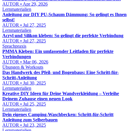
AUTOR • Apr 29, 2026
Lernmaterialien
Anleitung zur DIY PU-Schaum Dämmung: So gelingt es Ihnen
selbst!
AUTOR • Jul 27, 2025
Lernmaterialien
Acryl und Silikon kleben: So gelingt die perfekte Verbindung
AUTOR • Jul 27, 2025
Sprachpraxis
PMMA Kleben: Ein umfassender Leitfaden für perfekte
Verbindungen
AUTOR • Mar 06, 2026
Übungen & Workouts
Das Handwerk des Pfeil- und Bogenbaus: Eine Schritt-für-
Schritt-Anleitung
AUTOR • Jul 30, 2025
Lernmaterialien
Kreative DIY Ideen für Deine Wandverkleidung – Verleihe
Deinem Zuhause einen neuen Look
AUTOR • Jul 25, 2025
Lernmaterialien
Dein eigenes Camping-Waschbecken: Schritt-für-Schritt
Anleitung zum Selberbauen
AUTOR • Jul 23, 2025
Lernmaterialien