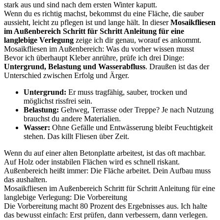
stark aus und sind nach dem ersten Winter kaputt.
Wenn du es richtig machst, bekommst du eine Fläche, die sauber
aussieht, leicht zu pflegen ist und lange hält. In dieser
Mosaikfliesen
im Außenbereich Schritt für Schritt Anleitung für eine
langlebige Verlegung
zeige ich dir genau, worauf es ankommt.
Mosaikfliesen im Außenbereich: Was du vorher wissen musst
Bevor ich überhaupt Kleber anrühre, prüfe ich drei Dinge:
Untergrund, Belastung und Wasserabfluss
. Draußen ist das der
Unterschied zwischen Erfolg und Ärger.
Untergrund:
Er muss tragfähig, sauber, trocken und
möglichst rissfrei sein.
Belastung:
Gehweg, Terrasse oder Treppe? Je nach Nutzung
brauchst du andere Materialien.
Wasser:
Ohne Gefälle und Entwässerung bleibt Feuchtigkeit
stehen. Das killt Fliesen über Zeit.
Wenn du auf einer alten Betonplatte arbeitest, ist das oft machbar.
Auf Holz oder instabilen Flächen wird es schnell riskant.
Außenbereich heißt immer: Die Fläche arbeitet. Dein Aufbau muss
das aushalten.
Mosaikfliesen im Außenbereich Schritt für Schritt Anleitung für eine
langlebige Verlegung: Die Vorbereitung
Die Vorbereitung macht 80 Prozent des Ergebnisses aus. Ich halte
das bewusst einfach: Erst prüfen, dann verbessern, dann verlegen.