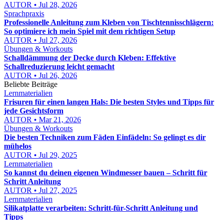
AUTOR • Jul 28, 2026
Sprachpraxis
Professionelle Anleitung zum Kleben von Tischtennisschlägern:
So optimiere ich mein Spiel mit dem richtigen Setup
AUTOR • Jul 27, 2026
Übungen & Workouts
Schalldämmung der Decke durch Kleben: Effektive
Schallreduzierung leicht gemacht
AUTOR • Jul 26, 2026
Beliebte Beiträge
Lernmaterialien
Frisuren für einen langen Hals: Die besten Styles und Tipps für
jede Gesichtsform
AUTOR • Mar 21, 2026
Übungen & Workouts
Die besten Techniken zum Fäden Einfädeln: So gelingt es dir
mühelos
AUTOR • Jul 29, 2025
Lernmaterialien
So kannst du deinen eigenen Windmesser bauen – Schritt für
Schritt Anleitung
AUTOR • Jul 27, 2025
Lernmaterialien
Silikatplatte verarbeiten: Schritt-für-Schritt Anleitung und
Tipps