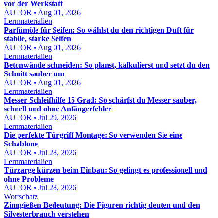
vor der Werkstatt
AUTOR • Aug 01, 2026
Lernmaterialien
Parfümöle für Seifen: So wählst du den richtigen Duft für
stabile, starke Seifen
AUTOR • Aug 01, 2026
Lernmaterialien
Betonwände schneiden: So planst, kalkulierst und setzt du den
Schnitt sauber um
AUTOR • Aug 01, 2026
Lernmaterialien
Messer Schleifhilfe 15 Grad: So schärfst du Messer sauber,
schnell und ohne Anfängerfehler
AUTOR • Jul 29, 2026
Lernmaterialien
Die perfekte Türgriff Montage: So verwenden Sie eine
Schablone
AUTOR • Jul 28, 2026
Lernmaterialien
Türzarge kürzen beim Einbau: So gelingt es professionell und
ohne Probleme
AUTOR • Jul 28, 2026
Wortschatz
Zinngießen Bedeutung: Die Figuren richtig deuten und den
Silvesterbrauch verstehen