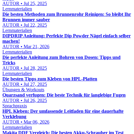
AUTOR • Jul 25, 2025
Lernmaterialien
Die besten Methoden zum Brunnenrohr Reinigen: So bleibt Ihr
Brunnen immer sauber
AUTOR • Jul 22, 2025
Lernmaterialien
DIPDRIP Anleitung: Perfekte Dip Powder Nägel einfach selber
machen!
AUTOR • Mar 21, 2026
Lernmaterialien
Die perfekte Anleitung zum Bohren von Dosen: Tipps und
Tricks
AUTOR • Jul 28, 2025
Lernmaterialien
Die besten Tipps zum Kleben von HPL-Platten
AUTOR • Jul 27, 2025
Übungen & Workouts
Quarzsand verfugen: Die beste Technik für langlebige Fugen
AUTOR • Jul 26, 2025
Sprachpraxis
HPL Kleben: Der umfassende Leitfaden für eine dauerhafte
Verklebung
AUTOR • Mar 06, 2026
Lernmaterialien
Makita DDF Vergleich: Die besten Akku-Schrauber im Test