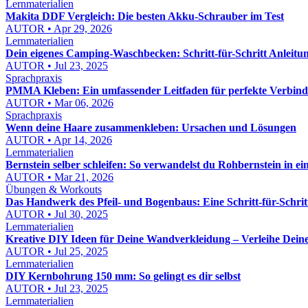
Lernmaterialien
Makita DDF Vergleich: Die besten Akku-Schrauber im Test
AUTOR • Apr 29, 2026
Lernmaterialien
Dein eigenes Camping-Waschbecken: Schritt-für-Schritt Anleit
AUTOR • Jul 23, 2025
Sprachpraxis
PMMA Kleben: Ein umfassender Leitfaden für perfekte Verbin
AUTOR • Mar 06, 2026
Sprachpraxis
Wenn deine Haare zusammenkleben: Ursachen und Lösungen
AUTOR • Apr 14, 2026
Lernmaterialien
Bernstein selber schleifen: So verwandelst du Rohbernstein in 
AUTOR • Mar 21, 2026
Übungen & Workouts
Das Handwerk des Pfeil- und Bogenbaus: Eine Schritt-für-Schrit
AUTOR • Jul 30, 2025
Lernmaterialien
Kreative DIY Ideen für Deine Wandverkleidung – Verleihe Dei
AUTOR • Jul 25, 2025
Lernmaterialien
DIY Kernbohrung 150 mm: So gelingt es dir selbst
AUTOR • Jul 23, 2025
Lernmaterialien