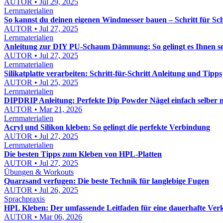
AUTOR • Jul 29, 2025
Lernmaterialien
So kannst du deinen eigenen Windmesser bauen – Schritt für Sch
AUTOR • Jul 27, 2025
Lernmaterialien
Anleitung zur DIY PU-Schaum Dämmung: So gelingt es Ihnen se
AUTOR • Jul 27, 2025
Lernmaterialien
Silikatplatte verarbeiten: Schritt-für-Schritt Anleitung und Tipps
AUTOR • Jul 25, 2025
Lernmaterialien
DIPDRIP Anleitung: Perfekte Dip Powder Nägel einfach selber 
AUTOR • Mar 21, 2026
Lernmaterialien
Acryl und Silikon kleben: So gelingt die perfekte Verbindung
AUTOR • Jul 27, 2025
Lernmaterialien
Die besten Tipps zum Kleben von HPL-Platten
AUTOR • Jul 27, 2025
Übungen & Workouts
Quarzsand verfugen: Die beste Technik für langlebige Fugen
AUTOR • Jul 26, 2025
Sprachpraxis
HPL Kleben: Der umfassende Leitfaden für eine dauerhafte Ver
AUTOR • Mar 06, 2026