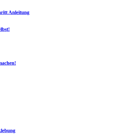
ritt Anleitung
lbst!
machen!
klebung