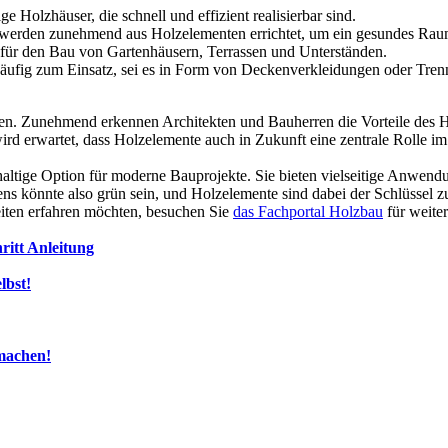
 Holzhäuser, die schnell und effizient realisierbar sind.
 werden zunehmend aus Holzelementen errichtet, um ein gesundes Rau
 für den Bau von Gartenhäusern, Terrassen und Unterständen.
fig zum Einsatz, sei es in Form von Deckenverkleidungen oder Tre
n. Zunehmend erkennen Architekten und Bauherren die Vorteile des Ho
d erwartet, dass Holzelemente auch in Zukunft eine zentrale Rolle i
haltige Option für moderne Bauprojekte. Sie bieten vielseitige Anwendu
ns könnte also grün sein, und Holzelemente sind dabei der Schlüssel
ten erfahren möchten, besuchen Sie
das Fachportal Holzbau
für weiter
ritt Anleitung
lbst!
machen!