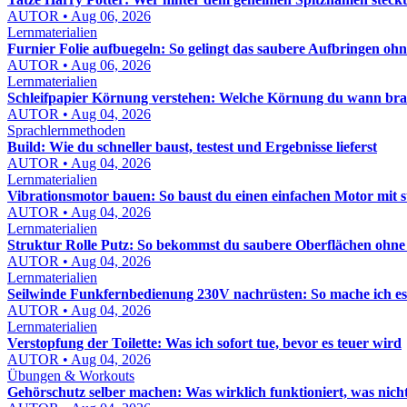
AUTOR • Aug 06, 2026
Lernmaterialien
Furnier Folie aufbuegeln: So gelingt das saubere Aufbringen oh
AUTOR • Aug 06, 2026
Lernmaterialien
Schleifpapier Körnung verstehen: Welche Körnung du wann bra
AUTOR • Aug 04, 2026
Sprachlernmethoden
Build: Wie du schneller baust, testest und Ergebnisse lieferst
AUTOR • Aug 04, 2026
Lernmaterialien
Vibrationsmotor bauen: So baust du einen einfachen Motor mit 
AUTOR • Aug 04, 2026
Lernmaterialien
Struktur Rolle Putz: So bekommst du saubere Oberflächen ohn
AUTOR • Aug 04, 2026
Lernmaterialien
Seilwinde Funkfernbedienung 230V nachrüsten: So mache ich es s
AUTOR • Aug 04, 2026
Lernmaterialien
Verstopfung der Toilette: Was ich sofort tue, bevor es teuer wird
AUTOR • Aug 04, 2026
Übungen & Workouts
Gehörschutz selber machen: Was wirklich funktioniert, was nich