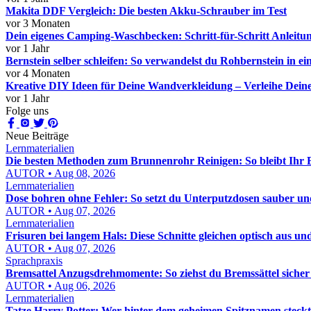
Makita DDF Vergleich: Die besten Akku-Schrauber im Test
vor 3 Monaten
Dein eigenes Camping-Waschbecken: Schritt-für-Schritt Anleit
vor 1 Jahr
Bernstein selber schleifen: So verwandelst du Rohbernstein in 
vor 4 Monaten
Kreative DIY Ideen für Deine Wandverkleidung – Verleihe Dei
vor 1 Jahr
Folge uns
Neue Beiträge
Lernmaterialien
Die besten Methoden zum Brunnenrohr Reinigen: So bleibt Ihr
AUTOR • Aug 08, 2026
Lernmaterialien
Dose bohren ohne Fehler: So setzt du Unterputzdosen sauber un
AUTOR • Aug 07, 2026
Lernmaterialien
Frisuren bei langem Hals: Diese Schnitte gleichen optisch aus un
AUTOR • Aug 07, 2026
Sprachpraxis
Bremsattel Anzugsdrehmomente: So ziehst du Bremssättel sicher
AUTOR • Aug 06, 2026
Lernmaterialien
Tatze Harry Potter: Wer hinter dem geheimen Spitznamen steckt