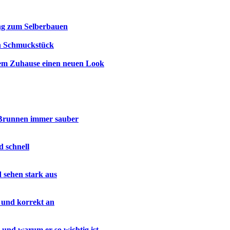
ung zum Selberbauen
ein Schmuckstück
nem Zuhause einen neuen Look
 Brunnen immer sauber
d schnell
d sehen stark aus
 und korrekt an
 und warum er so wichtig ist