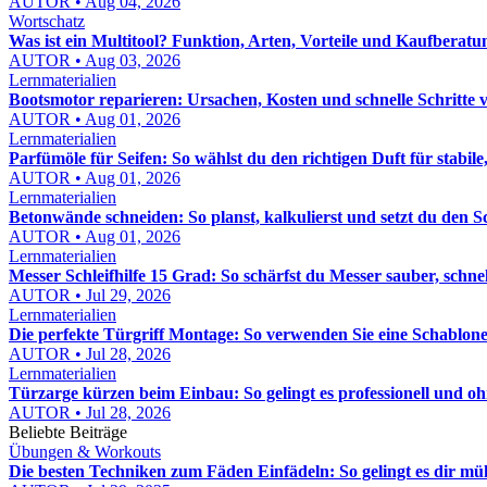
AUTOR • Aug 04, 2026
Wortschatz
Was ist ein Multitool? Funktion, Arten, Vorteile und Kaufberatu
AUTOR • Aug 03, 2026
Lernmaterialien
Bootsmotor reparieren: Ursachen, Kosten und schnelle Schritte 
AUTOR • Aug 01, 2026
Lernmaterialien
Parfümöle für Seifen: So wählst du den richtigen Duft für stabile,
AUTOR • Aug 01, 2026
Lernmaterialien
Betonwände schneiden: So planst, kalkulierst und setzt du den S
AUTOR • Aug 01, 2026
Lernmaterialien
Messer Schleifhilfe 15 Grad: So schärfst du Messer sauber, schn
AUTOR • Jul 29, 2026
Lernmaterialien
Die perfekte Türgriff Montage: So verwenden Sie eine Schablon
AUTOR • Jul 28, 2026
Lernmaterialien
Türzarge kürzen beim Einbau: So gelingt es professionell und o
AUTOR • Jul 28, 2026
Beliebte Beiträge
Übungen & Workouts
Die besten Techniken zum Fäden Einfädeln: So gelingt es dir mü