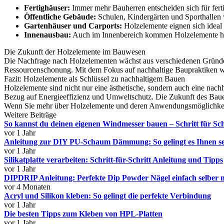
Fertighäuser:
Immer mehr Bauherren entscheiden sich für fertige
Öffentliche Gebäude:
Schulen, Kindergärten und Sporthallen
Gartenhäuser und Carports:
Holzelemente eignen sich ideal
Innenausbau:
Auch im Innenbereich kommen Holzelemente häu
Die Zukunft der Holzelemente im Bauwesen
Die Nachfrage nach Holzelementen wächst aus verschiedenen Gründe
Ressourcenschonung. Mit dem Fokus auf nachhaltige Baupraktiken wir
Fazit: Holzelemente als Schlüssel zu nachhaltigem Bauen
Holzelemente sind nicht nur eine ästhetische, sondern auch eine nach
Bezug auf Energieeffizienz und Umweltschutz. Die Zukunft des Baue
Wenn Sie mehr über Holzelemente und deren Anwendungsmöglichkei
Weitere Beiträge
So kannst du deinen eigenen Windmesser bauen – Schritt für Sch
vor 1 Jahr
Anleitung zur DIY PU-Schaum Dämmung: So gelingt es Ihnen se
vor 1 Jahr
Silikatplatte verarbeiten: Schritt-für-Schritt Anleitung und Tipps
vor 1 Jahr
DIPDRIP Anleitung: Perfekte Dip Powder Nägel einfach selber 
vor 4 Monaten
Acryl und Silikon kleben: So gelingt die perfekte Verbindung
vor 1 Jahr
Die besten Tipps zum Kleben von HPL-Platten
vor 1 Jahr