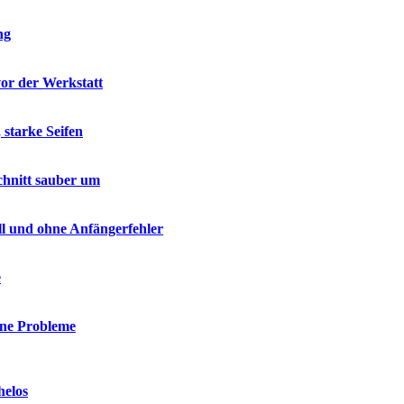
ng
vor der Werkstatt
 starke Seifen
chnitt sauber um
ell und ohne Anfängerfehler
e
hne Probleme
helos