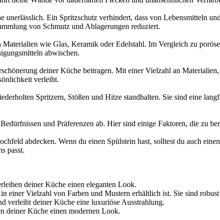
e unerlässlich. Ein Spritzschutz verhindert, dass von Lebensmitteln 
nsammlung von Schmutz und Ablagerungen reduziert.
enden Materialien wie Glas, Keramik oder Edelstahl. Im Vergleich zu po
nigungsmitteln abwischen.
rschönerung deiner Küche beitragen. Mit einer Vielzahl an Materialien
nlichkeit verleiht.
iederholten Spritzern, Stößen und Hitze standhalten. Sie sind eine lang
Bedürfnissen und Präferenzen ab. Hier sind einige Faktoren, die zu ber
chfeld abdecken. Wenn du einen Spülstein hast, solltest du auch einen 
s passt.
verleihen deiner Küche einen eleganten Look.
n einer Vielzahl von Farben und Mustern erhältlich ist. Sie sind robust 
d verleiht deiner Küche eine luxuriöse Ausstrahlung.
ihen deiner Küche einen modernen Look.