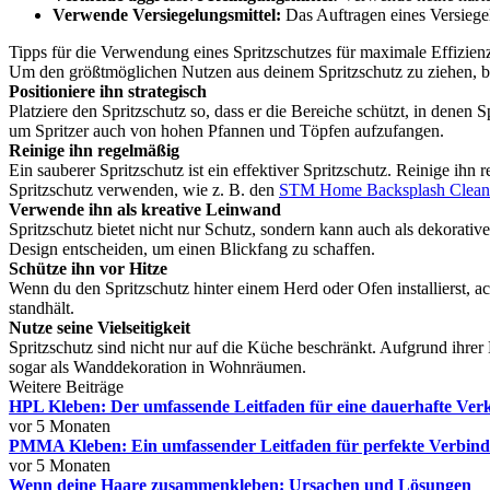
Verwende Versiegelungsmittel:
Das Auftragen eines Versiegel
Tipps für die Verwendung eines Spritzschutzes für maximale Effizien
Um den größtmöglichen Nutzen aus deinem Spritzschutz zu ziehen, bef
Positioniere ihn strategisch
Platziere den Spritzschutz so, dass er die Bereiche schützt, in denen 
um Spritzer auch von hohen Pfannen und Töpfen aufzufangen.
Reinige ihn regelmäßig
Ein sauberer Spritzschutz ist ein effektiver Spritzschutz. Reinige i
Spritzschutz verwenden, wie z. B. den
STM Home Backsplash Clean
Verwende ihn als kreative Leinwand
Spritzschutz bietet nicht nur Schutz, sondern kann auch als dekorati
Design entscheiden, um einen Blickfang zu schaffen.
Schütze ihn vor Hitze
Wenn du den Spritzschutz hinter einem Herd oder Ofen installierst, a
standhält.
Nutze seine Vielseitigkeit
Spritzschutz sind nicht nur auf die Küche beschränkt. Aufgrund ihr
sogar als Wanddekoration in Wohnräumen.
Weitere Beiträge
HPL Kleben: Der umfassende Leitfaden für eine dauerhafte Ver
vor 5 Monaten
PMMA Kleben: Ein umfassender Leitfaden für perfekte Verbin
vor 5 Monaten
Wenn deine Haare zusammenkleben: Ursachen und Lösungen