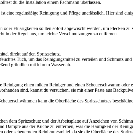
olltest du die Installation einem Fachmann überlassen.
st eine regelmäßige Reinigung und Pflege unerlässlich. Hier sind einige 
n oder Flüssigkeiten sollten sofort abgewischt werden, um Flecken zu
cht in der Regel aus, um leichte Verschmutzungen zu entfernen.
tel direkt auf den Spritzschutz.
euchtes Tuch, um das Reinigungsmittel zu verteilen und Schmutz und F
eßend gründlich mit klarem Wasser ab.
re Reinigung einen milden Reiniger und einen Scheuerschwamm oder ei
rhanden sind, kannst du versuchen, sie mit einer Paste aus Backpulve
heuerschwämmen kann die Oberfläche des Spritzschutzes beschädige
en dem Spritzschutz und der Arbeitsplatte auf Anzeichen von Schimme
nd Dämpfe aus der Küche zu entfernen, was die Häufigkeit der Reinigu
 oder scheuernden Reinigungsmittel, da sie die Oberfläche des Sprit