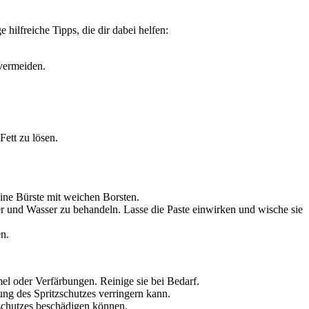
hilfreiche Tipps, die dir dabei helfen:
 vermeiden.
ett zu lösen.
ne Bürste mit weichen Borsten.
r und Wasser zu behandeln. Lasse die Paste einwirken und wische sie
n.
l oder Verfärbungen. Reinige sie bei Bedarf.
ng des Spritzschutzes verringern kann.
zschutzes beschädigen können.