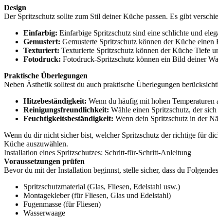
Design
Der Spritzschutz sollte zum Stil deiner Küche passen. Es gibt versch
Einfarbig:
Einfarbige Spritzschutz sind eine schlichte und eleg
Gemustert:
Gemusterte Spritzschutz können der Küche einen H
Texturiert:
Texturierte Spritzschutz können der Küche Tiefe u
Fotodruck:
Fotodruck-Spritzschutz können ein Bild deiner Wa
Praktische Überlegungen
Neben Ästhetik solltest du auch praktische Überlegungen berücksicht
Hitzebeständigkeit:
Wenn du häufig mit hohen Temperaturen am
Reinigungsfreundlichkeit:
Wähle einen Spritzschutz, der sich 
Feuchtigkeitsbeständigkeit:
Wenn dein Spritzschutz in der Nähe
Wenn du dir nicht sicher bist, welcher Spritzschutz der richtige für di
Küche auszuwählen.
Installation eines Spritzschutzes: Schritt-für-Schritt-Anleitung
Voraussetzungen prüfen
Bevor du mit der Installation beginnst, stelle sicher, dass du Folgendes
Spritzschutzmaterial (Glas, Fliesen, Edelstahl usw.)
Montagekleber (für Fliesen, Glas und Edelstahl)
Fugenmasse (für Fliesen)
Wasserwaage