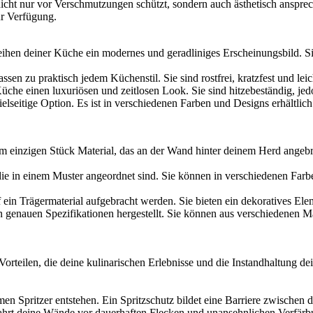
 nicht nur vor Verschmutzungen schützt, sondern auch ästhetisch anspre
ur Verfügung.
leihen deiner Küche ein modernes und geradliniges Erscheinungsbild. S
ssen zu praktisch jedem Küchenstil. Sie sind rostfrei, kratzfest und leic
che einen luxuriösen und zeitlosen Look. Sie sind hitzebeständig, jedo
ielseitige Option. Es ist in verschiedenen Farben und Designs erhältli
 einzigen Stück Material, das an der Wand hinter deinem Herd angebrach
 die in einem Muster angeordnet sind. Sie können in verschiedenen Fa
f ein Trägermaterial aufgebracht werden. Sie bieten ein dekoratives El
 genauen Spezifikationen hergestellt. Sie können aus verschiedenen Ma
n Vorteilen, die deine kulinarischen Erlebnisse und die Instandhaltung 
 Spritzer entstehen. Ein Spritzschutz bildet eine Barriere zwischen 
hrt deine Wände vor dauerhaften Flecken und unansehnlichen Verfärb