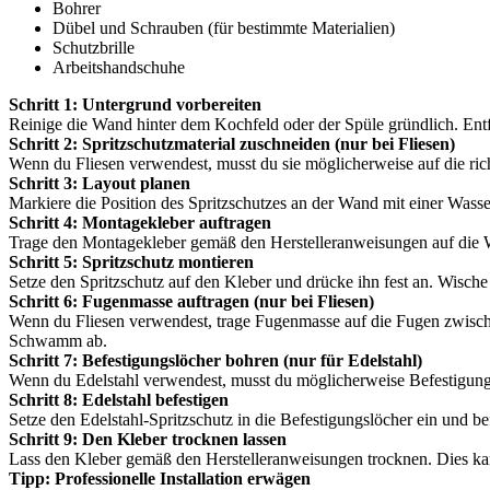
Bohrer
Dübel und Schrauben (für bestimmte Materialien)
Schutzbrille
Arbeitshandschuhe
Schritt 1: Untergrund vorbereiten
Reinige die Wand hinter dem Kochfeld oder der Spüle gründlich. Entf
Schritt 2: Spritzschutzmaterial zuschneiden (nur bei Fliesen)
Wenn du Fliesen verwendest, musst du sie möglicherweise auf die ri
Schritt 3: Layout planen
Markiere die Position des Spritzschutzes an der Wand mit einer Wasser
Schritt 4: Montagekleber auftragen
Trage den Montagekleber gemäß den Herstelleranweisungen auf die W
Schritt 5: Spritzschutz montieren
Setze den Spritzschutz auf den Kleber und drücke ihn fest an. Wisch
Schritt 6: Fugenmasse auftragen (nur bei Fliesen)
Wenn du Fliesen verwendest, trage Fugenmasse auf die Fugen zwisch
Schwamm ab.
Schritt 7: Befestigungslöcher bohren (nur für Edelstahl)
Wenn du Edelstahl verwendest, musst du möglicherweise Befestigung
Schritt 8: Edelstahl befestigen
Setze den Edelstahl-Spritzschutz in die Befestigungslöcher ein und be
Schritt 9: Den Kleber trocknen lassen
Lass den Kleber gemäß den Herstelleranweisungen trocknen. Dies ka
Tipp: Professionelle Installation erwägen