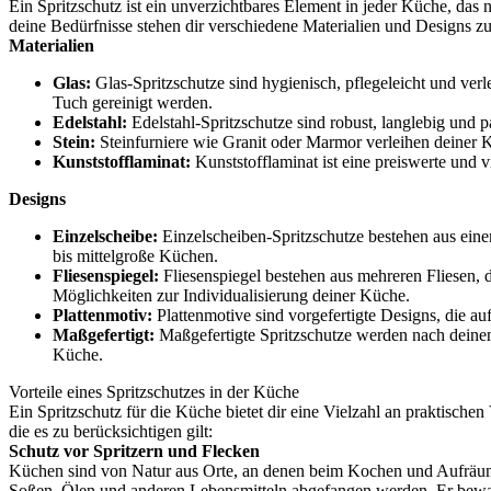
Ein Spritzschutz ist ein unverzichtbares Element in jeder Küche, das
deine Bedürfnisse stehen dir verschiedene Materialien und Designs z
Materialien
Glas:
Glas-Spritzschutze sind hygienisch, pflegeleicht und ver
Tuch gereinigt werden.
Edelstahl:
Edelstahl-Spritzschutze sind robust, langlebig und pa
Stein:
Steinfurniere wie Granit oder Marmor verleihen deiner Kü
Kunststofflaminat:
Kunststofflaminat ist eine preiswerte und v
Designs
Einzelscheibe:
Einzelscheiben-Spritzschutze bestehen aus einem
bis mittelgroße Küchen.
Fliesenspiegel:
Fliesenspiegel bestehen aus mehreren Fliesen,
Möglichkeiten zur Individualisierung deiner Küche.
Plattenmotiv:
Plattenmotive sind vorgefertigte Designs, die au
Maßgefertigt:
Maßgefertigte Spritzschutze werden nach deinen
Küche.
Vorteile eines Spritzschutzes in der Küche
Ein Spritzschutz für die Küche bietet dir eine Vielzahl an praktische
die es zu berücksichtigen gilt:
Schutz vor Spritzern und Flecken
Küchen sind von Natur aus Orte, an denen beim Kochen und Aufräumen
Soßen, Ölen und anderen Lebensmitteln abgefangen werden. Er bewa