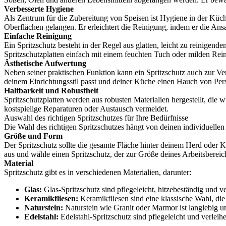
Verbesserte Hygiene
Als Zentrum für die Zubereitung von Speisen ist Hygiene in der Küch
Oberflächen gelangen. Er erleichtert die Reinigung, indem er die A
Einfache Reinigung
Ein Spritzschutz besteht in der Regel aus glatten, leicht zu reinig
Spritzschutzplatten einfach mit einem feuchten Tuch oder milden Rei
Ästhetische Aufwertung
Neben seiner praktischen Funktion kann ein Spritzschutz auch zur Ve
deinem Einrichtungsstil passt und deiner Küche einen Hauch von Persö
Haltbarkeit und Robustheit
Spritzschutzplatten werden aus robusten Materialien hergestellt, die w
kostspielige Reparaturen oder Austausch vermeidet.
Auswahl des richtigen Spritzschutzes für Ihre Bedürfnisse
Die Wahl des richtigen Spritzschutzes hängt von deinen individuellen 
Größe und Form
Der Spritzschutz sollte die gesamte Fläche hinter deinem Herd oder Ko
aus und wähle einen Spritzschutz, der zur Größe deines Arbeitsbereich
Material
Spritzschutz gibt es in verschiedenen Materialien, darunter:
Glas:
Glas-Spritzschutz sind pflegeleicht, hitzebeständig und 
Keramikfliesen:
Keramikfliesen sind eine klassische Wahl, die i
Naturstein:
Naturstein wie Granit oder Marmor ist langlebig un
Edelstahl:
Edelstahl-Spritzschutz sind pflegeleicht und verle