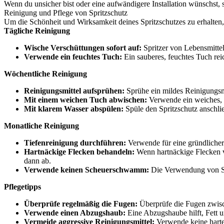
Wenn du unsicher bist oder eine aufwändigere Installation wünschst, s
Reinigung und Pflege von Spritzschutz
Um die Schönheit und Wirksamkeit deines Spritzschutzes zu erhalten, i
Tägliche Reinigung
Wische Verschüttungen sofort auf:
Spritzer von Lebensmittel
Verwende ein feuchtes Tuch:
Ein sauberes, feuchtes Tuch rei
Wöchentliche Reinigung
Reinigungsmittel aufsprühen:
Sprühe ein mildes Reinigungsmit
Mit einem weichen Tuch abwischen:
Verwende ein weiches, f
Mit klarem Wasser abspülen:
Spüle den Spritzschutz anschli
Monatliche Reinigung
Tiefenreinigung durchführen:
Verwende für eine gründliche
Hartnäckige Flecken behandeln:
Wenn hartnäckige Flecken vo
dann ab.
Verwende keinen Scheuerschwamm:
Die Verwendung von Sc
Pflegetipps
Überprüfe regelmäßig die Fugen:
Überprüfe die Fugen zwisch
Verwende einen Abzugshaub:
Eine Abzugshaube hilft, Fett u
Vermeide aggressive Reinigungsmittel:
Verwende keine harten