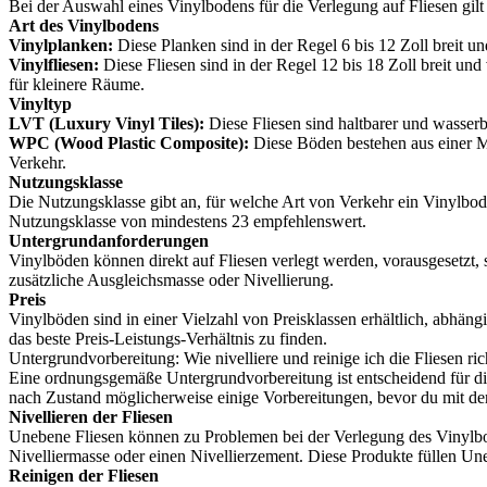
Bei der Auswahl eines Vinylbodens für die Verlegung auf Fliesen gilt 
Art des Vinylbodens
Vinylplanken:
Diese Planken sind in der Regel 6 bis 12 Zoll breit un
Vinylfliesen:
Diese Fliesen sind in der Regel 12 bis 18 Zoll breit un
für kleinere Räume.
Vinyltyp
LVT (Luxury Vinyl Tiles):
Diese Fliesen sind haltbarer und wasserb
WPC (Wood Plastic Composite):
Diese Böden bestehen aus einer Mi
Verkehr.
Nutzungsklasse
Die Nutzungsklasse gibt an, für welche Art von Verkehr ein Vinylbode
Nutzungsklasse von mindestens 23 empfehlenswert.
Untergrundanforderungen
Vinylböden können direkt auf Fliesen verlegt werden, vorausgesetzt, 
zusätzliche Ausgleichsmasse oder Nivellierung.
Preis
Vinylböden sind in einer Vielzahl von Preisklassen erhältlich, abhä
das beste Preis-Leistungs-Verhältnis zu finden.
Untergrundvorbereitung: Wie nivelliere und reinige ich die Fliesen ric
Eine ordnungsgemäße Untergrundvorbereitung ist entscheidend für die
nach Zustand möglicherweise einige Vorbereitungen, bevor du mit de
Nivellieren der Fliesen
Unebene Fliesen können zu Problemen bei der Verlegung des Vinylbode
Nivelliermasse oder einen Nivellierzement. Diese Produkte füllen Une
Reinigen der Fliesen