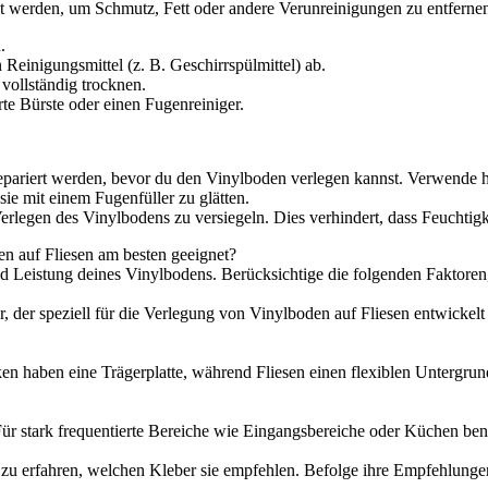
 werden, um Schmutz, Fett oder andere Verunreinigungen zu entfernen,
.
inigungsmittel (z. B. Geschirrspülmittel) ab.
vollständig trocknen.
te Bürste oder einen Fugenreiniger.
pariert werden, bevor du den Vinylboden verlegen kannst. Verwende hi
 sie mit einem Fugenfüller zu glätten.
Verlegen des Vinylbodens zu versiegeln. Dies verhindert, dass Feuchtigk
en auf Fliesen am besten geeignet?
und Leistung deines Vinylbodens. Berücksichtige die folgenden Faktore
er, der speziell für die Verlegung von Vinylboden auf Fliesen entwickel
n haben eine Trägerplatte, während Fliesen einen flexiblen Untergrun
Für stark frequentierte Bereiche wie Eingangsbereiche oder Küchen benö
u erfahren, welchen Kleber sie empfehlen. Befolge ihre Empfehlungen, 