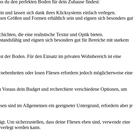
ass du den perfekten Boden für dein Zuhause findest:
ein und lassen sich dank ihres Klicksystems einfach verlegen.
denen Größen und Formen erhältlich sein und eignen sich besonders gut
chten, die eine realistische Textur und Optik bieten.
tandsfähig und eignen sich besonders gut für Bereiche mit starkem
ist der Boden. Für den Einsatz im privaten Wohnbereich ist eine
Unebenheiten oder losen Fliesen erfordern jedoch möglicherweise eine
 im Voraus dein Budget und recherchiere verschiedene Optionen, um
en sind im Allgemeinen ein geeigneter Untergrund, erfordern aber je
gt. Um sicherzustellen, dass deine Fliesen eben sind, verwende eine
 verlegt werden kann.