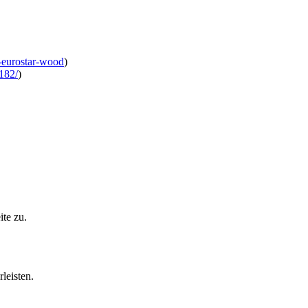
5-eurostar-wood
)
-182/
)
te zu.
leisten.