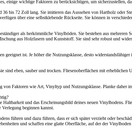
es, einige wichtige Faktoren zu berücksichtigen, um sicherzustellen, d
d 36 bis 72 Zoll lang. Sie imitieren das Aussehen von Hartholz oder St
d verfügen über eine selbstklebende Rückseite. Sie können in verschie
eständiger als herkömmliche Vinylböden. Sie bestehen aus mehreren Schi
schung aus Holzfasern und Kunststoff. Sie sind sehr robust und widers
n geeignet ist. Je höher die Nutzungsklasse, desto widerstandsfähiger 
sie sind eben, sauber und trocken. Fliesenoberflächen mit erheblichen 
ngig von Faktoren wie Art, Vinyltyp und Nutzungsklasse. Planke daher
htig?
 Haltbarkeit und das Erscheinungsbild deines neuen Vinylbodens. Flies
r Verlegung beginnen kannst.
ns führen und dazu führen, dass er sich später verzieht oder beschädi
benheiten und schaffen eine glatte Oberfläche, auf der der Vinylboden