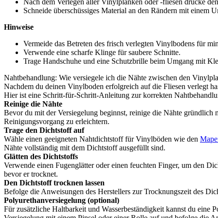
Nach dem Verlegen aller Vinylplanken oder -fliesen drücke d
Schneide überschüssiges Material an den Rändern mit einem U
Hinweise
Vermeide das Betreten des frisch verlegten Vinylbodens für m
Verwende eine scharfe Klinge für saubere Schnitte.
Trage Handschuhe und eine Schutzbrille beim Umgang mit Kle
Nahtbehandlung: Wie versiegele ich die Nähte zwischen den Vinylpla
Nachdem du deinen Vinylboden erfolgreich auf die Fliesen verlegt has
Hier ist eine Schritt-für-Schritt-Anleitung zur korrekten Nahtbehandl
Reinige die Nähte
Bevor du mit der Versiegelung beginnst, reinige die Nähte gründlic
Reinigungsvorgang zu erleichtern.
Trage den Dichtstoff auf
Wähle einen geeigneten Nahtdichtstoff für Vinylböden wie den
Mapei
Nähte vollständig mit dem Dichtstoff ausgefüllt sind.
Glätten des Dichtstoffs
Verwende einen Fugenglätter oder einen feuchten Finger, um den Dich
bevor er trocknet.
Den Dichtstoff trocknen lassen
Befolge die Anweisungen des Herstellers zur Trocknungszeit des Dicht
Polyurethanversiegelung (optional)
Für zusätzliche Haltbarkeit und Wasserbeständigkeit kannst du eine P
Versiegelung mit einem Pinsel oder einer Rolle auf und befolge die A