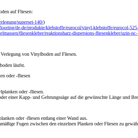
oden auf Fliesen:
erlegung/superset-140/
)
looring/de-de/produkte/klebstoffe/eurocol/vinyl-klebstoffe/eurocol-52
lmassen/fliesenkleber/reaktionsharz-dispersions-fliesenkleber/uzin-nc
 Verlegung von Vinylboden auf Fliesen.
boden läufst.
n oder -fliesen
planken oder -fliesen.
 oder einer Kapp- und Gehrungssäge auf die gewünschte Länge und Brei
lanken oder -fliesen entlang einer Wand aus.
mäßige Fugen zwischen den einzelnen Planken oder Fliesen zu gewähr