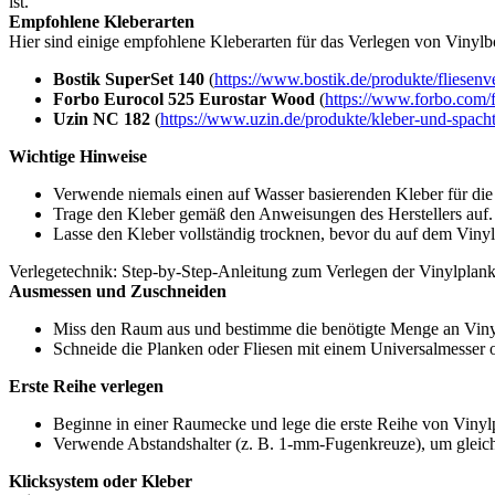
ist.
Empfohlene Kleberarten
Hier sind einige empfohlene Kleberarten für das Verlegen von Vinylb
Bostik SuperSet 140
(
https://www.bostik.de/produkte/fliesenv
Forbo Eurocol 525 Eurostar Wood
(
https://www.forbo.com/f
Uzin NC 182
(
https://www.uzin.de/produkte/kleber-und-spachte
Wichtige Hinweise
Verwende niemals einen auf Wasser basierenden Kleber für die
Trage den Kleber gemäß den Anweisungen des Herstellers auf.
Lasse den Kleber vollständig trocknen, bevor du auf dem Vinyl
Verlegetechnik: Step-by-Step-Anleitung zum Verlegen der Vinylplanke
Ausmessen und Zuschneiden
Miss den Raum aus und bestimme die benötigte Menge an Vinyl
Schneide die Planken oder Fliesen mit einem Universalmesser
Erste Reihe verlegen
Beginne in einer Raumecke und lege die erste Reihe von Vinylp
Verwende Abstandshalter (z. B. 1-mm-Fugenkreuze), um gleich
Klicksystem oder Kleber