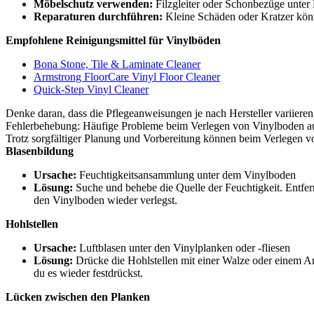
Möbelschutz verwenden:
Filzgleiter oder Schonbezüge unte
Reparaturen durchführen:
Kleine Schäden oder Kratzer kön
Empfohlene Reinigungsmittel für Vinylböden
Bona Stone, Tile & Laminate Cleaner
Armstrong FloorCare Vinyl Floor Cleaner
Quick-Step Vinyl Cleaner
Denke daran, dass die Pflegeanweisungen je nach Hersteller variiere
Fehlerbehebung: Häufige Probleme beim Verlegen von Vinylboden a
Trotz sorgfältiger Planung und Vorbereitung können beim Verlegen vo
Blasenbildung
Ursache:
Feuchtigkeitsansammlung unter dem Vinylboden
Lösung:
Suche und behebe die Quelle der Feuchtigkeit. Entfern
den Vinylboden wieder verlegst.
Hohlstellen
Ursache:
Luftblasen unter den Vinylplanken oder -fliesen
Lösung:
Drücke die Hohlstellen mit einer Walze oder einem And
du es wieder festdrückst.
Lücken zwischen den Planken