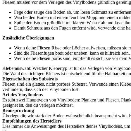
Fliesen müssen vor dem Verlegen des Vinylbodens gründlich gereinigt
Fege oder sauge den Boden ab, um losen Schmutz zu entfernen
Wische den Boden mit einem feuchten Mopp und einem milden Re
Spüle den Boden gründlich mit klarem Wasser ab und lasse ihn 
Damit Schmutz aus den Fugen entfernt wird, verwende eine har
Zusätzliche Überlegungen
Wenn deine Fliesen Risse oder Löcher aufweisen, müssen sie re
Sind die Fliesenfugen breit oder uneben, kann es hilfreich sein,
Wenn deine Fliesen porös sind, empfiehlt es sich, sie vor dem 
Kleberauswahl: Welcher Klebertyp ist für das Verlegen von Vinylbod
Die Wahl des richtigen Klebers ist entscheidend für die Haltbarkeit 
Eigenschaften des Substrats
Fliesen sind ein glattes, nicht poröses Substrat. Verwende einen Kleb
verhindern, dass sich der Vinylboden löst.
Art des Vinylbodens
Es gibt zwei Haupttypen von Vinylboden: Planken und Fliesen. Planke
geeignet ist, den du verlegen möchtest.
Beanspruchung
Überlege dir, wie stark der Boden wahrscheinlich beansprucht wird. 
Empfehlungen des Herstellers
Lies immer die Anweisungen des Herstellers deines Vinylbodens, um z