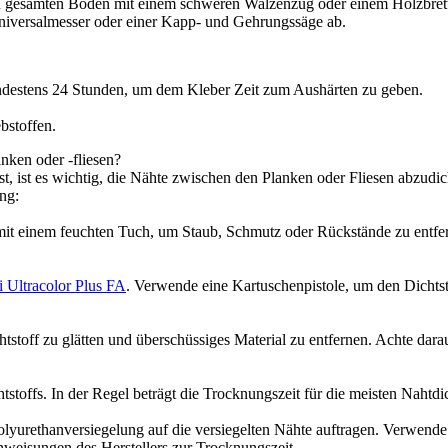
en gesamten Boden mit einem schweren Walzenzug oder einem Holzbrett
niversalmesser oder einer Kapp- und Gehrungssäge ab.
indestens 24 Stunden, um dem Kleber Zeit zum Aushärten zu geben.
bstoffen.
nken oder -fliesen?
t, ist es wichtig, die Nähte zwischen den Planken oder Fliesen abzudic
ung:
h mit einem feuchten Tuch, um Staub, Schmutz oder Rückstände zu entf
 Ultracolor Plus FA
. Verwende eine Kartuschenpistole, um den Dichtst
tstoff zu glätten und überschüssiges Material zu entfernen. Achte dar
stoffs. In der Regel beträgt die Trocknungszeit für die meisten Nahtdic
olyurethanversiegelung auf die versiegelten Nähte auftragen. Verwende
nweisungen des Herstellers zur Trocknungszeit.