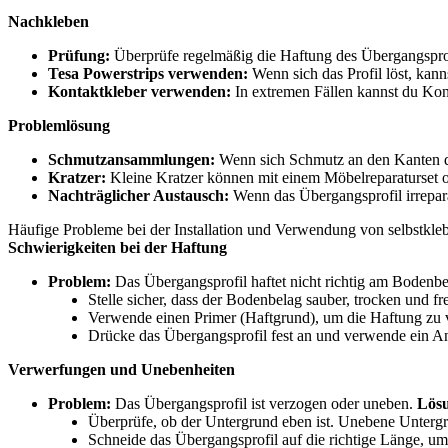
Nachkleben
Prüfung:
Überprüfe regelmäßig die Haftung des Übergangsprof
Tesa Powerstrips verwenden:
Wenn sich das Profil löst, kan
Kontaktkleber verwenden:
In extremen Fällen kannst du Kont
Problemlösung
Schmutzansammlungen:
Wenn sich Schmutz an den Kanten de
Kratzer:
Kleine Kratzer können mit einem Möbelreparaturset o
Nachträglicher Austausch:
Wenn das Übergangsprofil irreparab
Häufige Probleme bei der Installation und Verwendung von selbstkl
Schwierigkeiten bei der Haftung
Problem:
Das Übergangsprofil haftet nicht richtig am Bodenb
Stelle sicher, dass der Bodenbelag sauber, trocken und fr
Verwende einen Primer (Haftgrund), um die Haftung zu v
Drücke das Übergangsprofil fest an und verwende ein A
Verwerfungen und Unebenheiten
Problem:
Das Übergangsprofil ist verzogen oder uneben.
Lös
Überprüfe, ob der Untergrund eben ist. Unebene Untergr
Schneide das Übergangsprofil auf die richtige Länge, u