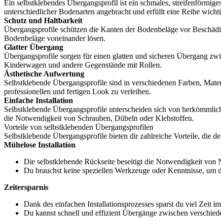
Ein selbstklebendes Übergangsprofil ist ein schmales, streifenförmi
unterschiedlicher Bodenarten angebracht und erfüllt eine Reihe wicht
Schutz und Haltbarkeit
Übergangsprofile schützen die Kanten der Bodenbeläge vor Beschädigun
Bodenbeläge voneinander lösen.
Glatter Übergang
Übergangsprofile sorgen für einen glatten und sicheren Übergang zwis
Kinderwagen und andere Gegenstände mit Rollen.
Ästhetische Aufwertung
Selbstklebende Übergangsprofile sind in verschiedenen Farben, Mater
professionellen und fertigen Look zu verleihen.
Einfache Installation
Selbstklebende Übergangsprofile unterscheiden sich von herkömmliche
die Notwendigkeit von Schrauben, Dübeln oder Klebstoffen.
Vorteile von selbstklebenden Übergangsprofilen
Selbstklebende Übergangsprofile bieten dir zahlreiche Vorteile, die 
Mühelose Installation
Die selbstklebende Rückseite beseitigt die Notwendigkeit von N
Du brauchst keine speziellen Werkzeuge oder Kenntnisse, um d
Zeitersparnis
Dank des einfachen Installationsprozesses sparst du viel Zeit
Du kannst schnell und effizient Übergänge zwischen verschie