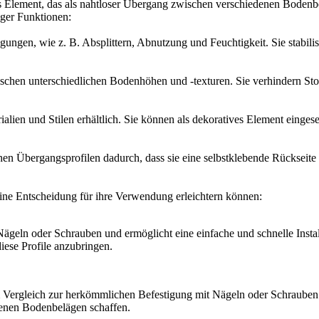
ges Element, das als nahtloser Übergang zwischen verschiedenen Bodenbe
iger Funktionen:
gen, wie z. B. Absplittern, Abnutzung und Feuchtigkeit. Sie stabilisi
chen unterschiedlichen Bodenhöhen und -texturen. Sie verhindern Stolp
ialien und Stilen erhältlich. Sie können als dekoratives Element eing
n Übergangsprofilen dadurch, dass sie eine selbstklebende Rückseite h
deine Entscheidung für ihre Verwendung erleichtern können:
ägeln oder Schrauben und ermöglicht eine einfache und schnelle Instal
iese Profile anzubringen.
 im Vergleich zur herkömmlichen Befestigung mit Nägeln oder Schrauben
denen Bodenbelägen schaffen.