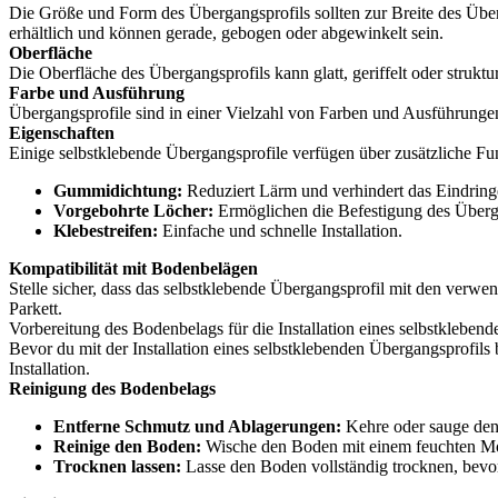
Die Größe und Form des Übergangsprofils sollten zur Breite des Ü
erhältlich und können gerade, gebogen oder abgewinkelt sein.
Oberfläche
Die Oberfläche des Übergangsprofils kann glatt, geriffelt oder strukt
Farbe und Ausführung
Übergangsprofile sind in einer Vielzahl von Farben und Ausführungen 
Eigenschaften
Einige selbstklebende Übergangsprofile verfügen über zusätzliche Fu
Gummidichtung:
Reduziert Lärm und verhindert das Eindring
Vorgebohrte Löcher:
Ermöglichen die Befestigung des Überg
Klebestreifen:
Einfache und schnelle Installation.
Kompatibilität mit Bodenbelägen
Stelle sicher, dass das selbstklebende Übergangsprofil mit den verw
Parkett.
Vorbereitung des Bodenbelags für die Installation eines selbstkleben
Bevor du mit der Installation eines selbstklebenden Übergangsprofils 
Installation.
Reinigung des Bodenbelags
Entferne Schmutz und Ablagerungen:
Kehre oder sauge den
Reinige den Boden:
Wische den Boden mit einem feuchten Mop
Trocknen lassen:
Lasse den Boden vollständig trocknen, bevor d