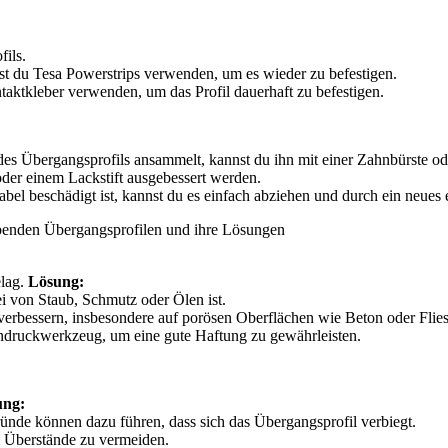
ils.
nst du Tesa Powerstrips verwenden, um es wieder zu befestigen.
aktkleber verwenden, um das Profil dauerhaft zu befestigen.
s Übergangsprofils ansammelt, kannst du ihn mit einer Zahnbürste od
der einem Lackstift ausgebessert werden.
el beschädigt ist, kannst du es einfach abziehen und durch ein neues 
ebenden Übergangsprofilen und ihre Lösungen
elag.
Lösung:
ei von Staub, Schmutz oder Ölen ist.
erbessern, insbesondere auf porösen Oberflächen wie Beton oder Flie
ndruckwerkzeug, um eine gute Haftung zu gewährleisten.
ung:
ünde können dazu führen, dass sich das Übergangsprofil verbiegt.
m Überstände zu vermeiden.