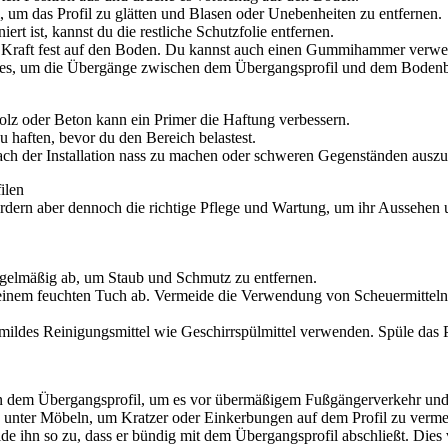
um das Profil zu glätten und Blasen oder Unebenheiten zu entfernen.
iert ist, kannst du die restliche Schutzfolie entfernen.
 Kraft fest auf den Boden. Du kannst auch einen Gummihammer verwende
es, um die Übergänge zwischen dem Übergangsprofil und dem Bodenbe
lz oder Beton kann ein Primer die Haftung verbessern.
 haften, bevor du den Bereich belastest.
ach der Installation nass zu machen oder schweren Gegenständen auszu
ilen
rdern aber dennoch die richtige Pflege und Wartung, um ihr Aussehen und
egelmäßig ab, um Staub und Schmutz zu entfernen.
 einem feuchten Tuch ab. Vermeide die Verwendung von Scheuermitteln 
mildes Reinigungsmittel wie Geschirrspülmittel verwenden. Spüle das P
n dem Übergangsprofil, um es vor übermäßigem Fußgängerverkehr und
 unter Möbeln, um Kratzer oder Einkerbungen auf dem Profil zu verme
 ihn so zu, dass er bündig mit dem Übergangsprofil abschließt. Dies 