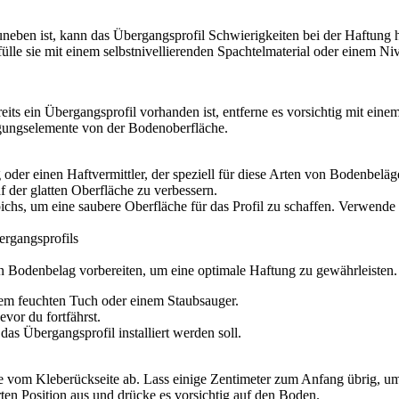
eben ist, kann das Übergangsprofil Schwierigkeiten bei der Haftung 
ülle sie mit einem selbstnivellierenden Spachtelmaterial oder einem Niv
its ein Übergangsprofil vorhanden ist, entferne es vorsichtig mit eine
igungselemente von der Bodenoberfläche.
der einen Haftvermittler, der speziell für diese Arten von Bodenbeläg
 der glatten Oberfläche zu verbessern.
chs, um eine saubere Oberfläche für das Profil zu schaffen. Verwende
bergangsprofils
en Bodenbelag vorbereiten, um eine optimale Haftung zu gewährleisten.
nem feuchten Tuch oder einem Staubsauger.
vor du fortfährst.
das Übergangsprofil installiert werden soll.
e vom Kleberückseite ab. Lass einige Zentimeter zum Anfang übrig, um s
ten Position aus und drücke es vorsichtig auf den Boden.