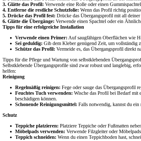
3. Glätte das Profil:
Verwende eine Rolle oder einen Gummispachtel, 
4. Entferne die restliche Schutzfolie:
Wenn das Profil richtig position
5. Drücke das Profil fest:
Drücke das Übergangsprofil mit all deiner
6. Glätte die Übergänge:
Verwende einen Spachtel oder ein Ähnlich
Tipps für eine erfolgreiche Installation
Verwende einen Primer:
Auf saugfähigen Oberflächen wie Ho
Sei geduldig:
Gib dem Kleber genügend Zeit, um vollständig zu
Schütze das Profil:
Vermeide es, das Übergangsprofil direkt n
Tipps für die Pflege und Wartung von selbstklebenden Übergangsprof
Selbstklebende Übergangsprofile sind zwar robust und langlebig, erfo
helfen:
Reinigung
Regelmäßig reinigen:
Fege oder sauge das Übergangsprofil r
Feuchtes Tuch verwenden:
Wische das Profil bei Bedarf mit
beschädigen können.
Schonende Reinigungsmittel:
Falls notwendig, kannst du ein 
Schutz
Teppiche platzieren:
Platziere Teppiche oder Fußmatten nebe
Möbelpads verwenden:
Verwende Filzgleiter oder Möbelpads
Teppich schneiden:
Wenn du einen Teppichboden hast, schneide