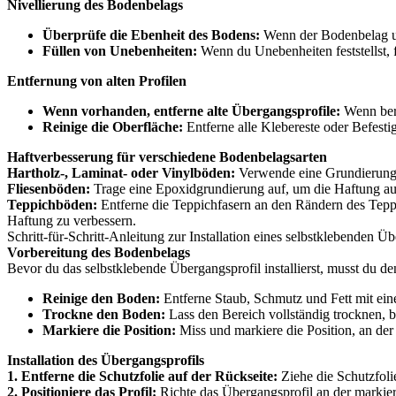
Nivellierung des Bodenbelags
Überprüfe die Ebenheit des Bodens:
Wenn der Bodenbelag un
Füllen von Unebenheiten:
Wenn du Unebenheiten feststellst, f
Entfernung von alten Profilen
Wenn vorhanden, entferne alte Übergangsprofile:
Wenn bere
Reinige die Oberfläche:
Entferne alle Klebereste oder Befest
Haftverbesserung für verschiedene Bodenbelagsarten
Hartholz-, Laminat- oder Vinylböden:
Verwende eine Grundierung o
Fliesenböden:
Trage eine Epoxidgrundierung auf, um die Haftung auf
Teppichböden:
Entferne die Teppichfasern an den Rändern des Teppi
Haftung zu verbessern.
Schritt-für-Schritt-Anleitung zur Installation eines selbstklebenden Ü
Vorbereitung des Bodenbelags
Bevor du das selbstklebende Übergangsprofil installierst, musst du d
Reinige den Boden:
Entferne Staub, Schmutz und Fett mit ei
Trockne den Boden:
Lass den Bereich vollständig trocknen, be
Markiere die Position:
Miss und markiere die Position, an der 
Installation des Übergangsprofils
1. Entferne die Schutzfolie auf der Rückseite:
Ziehe die Schutzfoli
2. Positioniere das Profil:
Richte das Übergangsprofil an der markier