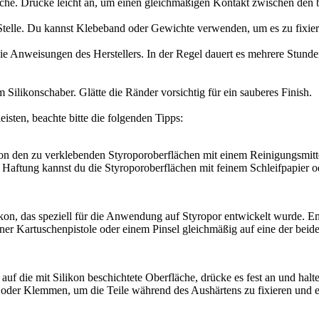
läche. Drücke leicht an, um einen gleichmäßigen Kontakt zwischen den 
 Stelle. Du kannst Klebeband oder Gewichte verwenden, um es zu fixier
n die Anweisungen des Herstellers. In der Regel dauert es mehrere Stun
Silikonschaber. Glätte die Ränder vorsichtig für ein sauberes Finish.
sten, beachte bitte die folgenden Tipps:
on den zu verklebenden Styroporoberflächen mit einem Reinigungsmitt
 Haftung kannst du die Styroporoberflächen mit feinem Schleifpapier o
kon, das speziell für die Anwendung auf Styropor entwickelt wurde. 
einer Kartuschenpistole oder einem Pinsel gleichmäßig auf eine der bei
 auf die mit Silikon beschichtete Oberfläche, drücke es fest an und halt
er Klemmen, um die Teile während des Aushärtens zu fixieren und ei