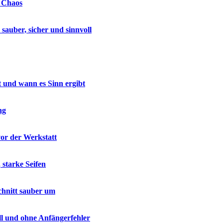
e Chaos
auber, sicher und sinnvoll
t und wann es Sinn ergibt
ng
vor der Werkstatt
 starke Seifen
chnitt sauber um
ell und ohne Anfängerfehler