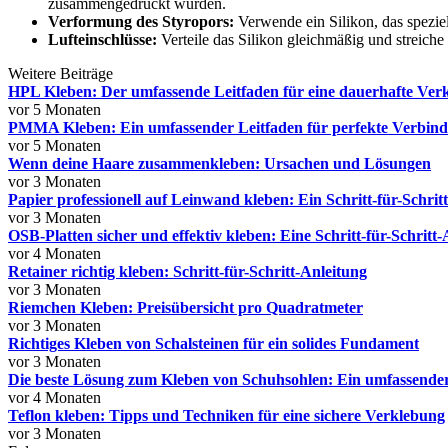
zusammengedrückt wurden.
Verformung des Styropors:
Verwende ein Silikon, das speziel
Lufteinschlüsse:
Verteile das Silikon gleichmäßig und streich
Weitere Beiträge
HPL Kleben: Der umfassende Leitfaden für eine dauerhafte Ver
vor 5 Monaten
PMMA Kleben: Ein umfassender Leitfaden für perfekte Verbin
vor 5 Monaten
Wenn deine Haare zusammenkleben: Ursachen und Lösungen
vor 3 Monaten
Papier professionell auf Leinwand kleben: Ein Schritt-für-Schrit
vor 3 Monaten
OSB-Platten sicher und effektiv kleben: Eine Schritt-für-Schritt
vor 4 Monaten
Retainer richtig kleben: Schritt-für-Schritt-Anleitung
vor 3 Monaten
Riemchen Kleben: Preisübersicht pro Quadratmeter
vor 3 Monaten
Richtiges Kleben von Schalsteinen für ein solides Fundament
vor 3 Monaten
Die beste Lösung zum Kleben von Schuhsohlen: Ein umfassender
vor 4 Monaten
Teflon kleben: Tipps und Techniken für eine sichere Verklebung
vor 3 Monaten