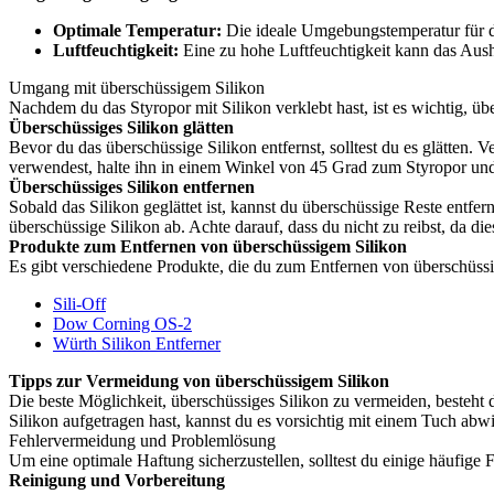
Optimale Temperatur:
Die ideale Umgebungstemperatur für d
Luftfeuchtigkeit:
Eine zu hohe Luftfeuchtigkeit kann das Aushä
Umgang mit überschüssigem Silikon
Nachdem du das Styropor mit Silikon verklebt hast, ist es wichtig, übe
Überschüssiges Silikon glätten
Bevor du das überschüssige Silikon entfernst, solltest du es glätten.
verwendest, halte ihn in einem Winkel von 45 Grad zum Styropor und
Überschüssiges Silikon entfernen
Sobald das Silikon geglättet ist, kannst du überschüssige Reste entfe
überschüssige Silikon ab. Achte darauf, dass du nicht zu reibst, da d
Produkte zum Entfernen von überschüssigem Silikon
Es gibt verschiedene Produkte, die du zum Entfernen von überschüssi
Sili-Off
Dow Corning OS-2
Würth Silikon Entferner
Tipps zur Vermeidung von überschüssigem Silikon
Die beste Möglichkeit, überschüssiges Silikon zu vermeiden, besteht d
Silikon aufgetragen hast, kannst du es vorsichtig mit einem Tuch abwi
Fehlervermeidung und Problemlösung
Um eine optimale Haftung sicherzustellen, solltest du einige häufige 
Reinigung und Vorbereitung