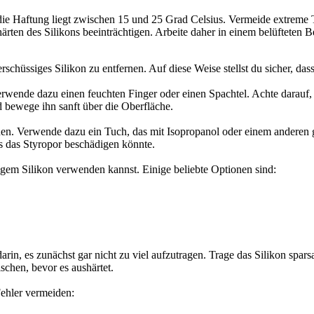
ie Haftung liegt zwischen 15 und 25 Grad Celsius. Vermeide extreme 
rten des Silikons beeinträchtigen. Arbeite daher in einem belüfteten B
rschüssiges Silikon zu entfernen. Auf diese Weise stellst du sicher, das
 Verwende dazu einen feuchten Finger oder einen Spachtel. Achte darauf
 bewege ihn sanft über die Oberfläche.
rnen. Verwende dazu ein Tuch, das mit Isopropanol oder einem anderen g
ies das Styropor beschädigen könnte.
gem Silikon verwenden kannst. Einige beliebte Optionen sind:
arin, es zunächst gar nicht zu viel aufzutragen. Trage das Silikon spa
schen, bevor es aushärtet.
Fehler vermeiden: