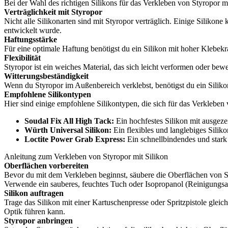
Bei der Wahl des richtigen Silikons für das Verkleben von Styropor m
Verträglichkeit mit Styropor
Nicht alle Silikonarten sind mit Styropor verträglich. Einige Silikone
entwickelt wurde.
Haftungsstärke
Für eine optimale Haftung benötigst du ein Silikon mit hoher Klebekra
Flexibilität
Styropor ist ein weiches Material, das sich leicht verformen oder b
Witterungsbeständigkeit
Wenn du Styropor im Außenbereich verklebst, benötigst du ein Siliko
Empfohlene Silikontypen
Hier sind einige empfohlene Silikontypen, die sich für das Verkleben
Soudal Fix All High Tack:
Ein hochfestes Silikon mit ausgeze
Würth Universal Silikon:
Ein flexibles und langlebiges Siliko
Loctite Power Grab Express:
Ein schnellbindendes und stark
Anleitung zum Verkleben von Styropor mit Silikon
Oberflächen vorbereiten
Bevor du mit dem Verkleben beginnst, säubere die Oberflächen von S
Verwende ein sauberes, feuchtes Tuch oder Isopropanol (Reinigungsa
Silikon auftragen
Trage das Silikon mit einer Kartuschenpresse oder Spritzpistole gleic
Optik führen kann.
Styropor anbringen