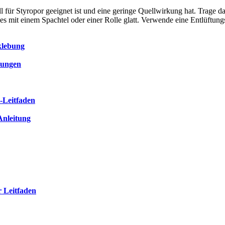
l für Styropor geeignet ist und eine geringe Quellwirkung hat. Trage da
e es mit einem Spachtel oder einer Rolle glatt. Verwende eine Entlüftu
klebung
dungen
t-Leitfaden
-Anleitung
 Leitfaden