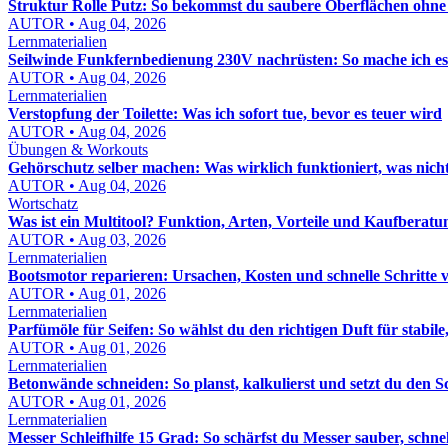
Struktur Rolle Putz: So bekommst du saubere Oberflächen ohn
AUTOR • Aug 04, 2026
Lernmaterialien
Seilwinde Funkfernbedienung 230V nachrüsten: So mache ich es s
AUTOR • Aug 04, 2026
Lernmaterialien
Verstopfung der Toilette: Was ich sofort tue, bevor es teuer wird
AUTOR • Aug 04, 2026
Übungen & Workouts
Gehörschutz selber machen: Was wirklich funktioniert, was nich
AUTOR • Aug 04, 2026
Wortschatz
Was ist ein Multitool? Funktion, Arten, Vorteile und Kaufberatu
AUTOR • Aug 03, 2026
Lernmaterialien
Bootsmotor reparieren: Ursachen, Kosten und schnelle Schritte 
AUTOR • Aug 01, 2026
Lernmaterialien
Parfümöle für Seifen: So wählst du den richtigen Duft für stabile,
AUTOR • Aug 01, 2026
Lernmaterialien
Betonwände schneiden: So planst, kalkulierst und setzt du den S
AUTOR • Aug 01, 2026
Lernmaterialien
Messer Schleifhilfe 15 Grad: So schärfst du Messer sauber, schn