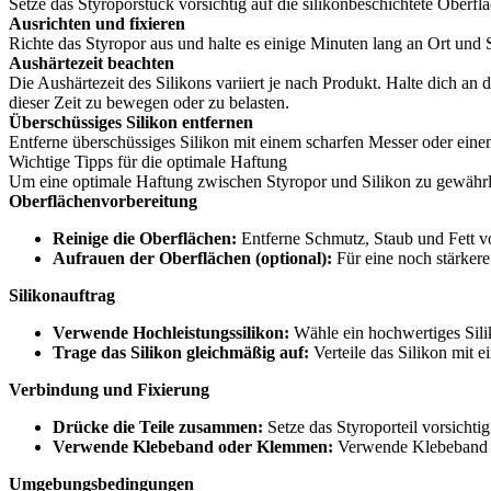
Setze das Styroporstück vorsichtig auf die silikonbeschichtete Oberf
Ausrichten und fixieren
Richte das Styropor aus und halte es einige Minuten lang an Ort und
Aushärtezeit beachten
Die Aushärtezeit des Silikons variiert je nach Produkt. Halte dich a
dieser Zeit zu bewegen oder zu belasten.
Überschüssiges Silikon entfernen
Entferne überschüssiges Silikon mit einem scharfen Messer oder einem 
Wichtige Tipps für die optimale Haftung
Um eine optimale Haftung zwischen Styropor und Silikon zu gewährlei
Oberflächenvorbereitung
Reinige die Oberflächen:
Entferne Schmutz, Staub und Fett v
Aufrauen der Oberflächen (optional):
Für eine noch stärkere
Silikonauftrag
Verwende Hochleistungssilikon:
Wähle ein hochwertiges Sili
Trage das Silikon gleichmäßig auf:
Verteile das Silikon mit 
Verbindung und Fixierung
Drücke die Teile zusammen:
Setze das Styroporteil vorsichtig
Verwende Klebeband oder Klemmen:
Verwende Klebeband od
Umgebungsbedingungen