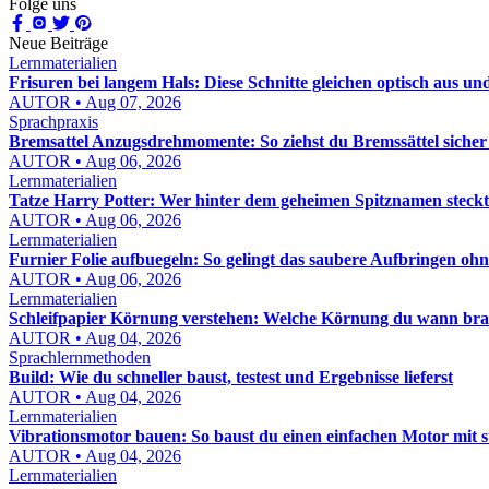
Folge uns
Neue Beiträge
Lernmaterialien
Frisuren bei langem Hals: Diese Schnitte gleichen optisch aus un
AUTOR • Aug 07, 2026
Sprachpraxis
Bremsattel Anzugsdrehmomente: So ziehst du Bremssättel sicher
AUTOR • Aug 06, 2026
Lernmaterialien
Tatze Harry Potter: Wer hinter dem geheimen Spitznamen steckt
AUTOR • Aug 06, 2026
Lernmaterialien
Furnier Folie aufbuegeln: So gelingt das saubere Aufbringen oh
AUTOR • Aug 06, 2026
Lernmaterialien
Schleifpapier Körnung verstehen: Welche Körnung du wann bra
AUTOR • Aug 04, 2026
Sprachlernmethoden
Build: Wie du schneller baust, testest und Ergebnisse lieferst
AUTOR • Aug 04, 2026
Lernmaterialien
Vibrationsmotor bauen: So baust du einen einfachen Motor mit 
AUTOR • Aug 04, 2026
Lernmaterialien