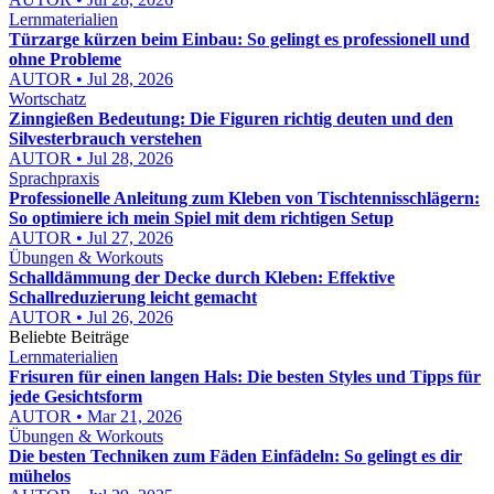
Lernmaterialien
Türzarge kürzen beim Einbau: So gelingt es professionell und
ohne Probleme
AUTOR • Jul 28, 2026
Wortschatz
Zinngießen Bedeutung: Die Figuren richtig deuten und den
Silvesterbrauch verstehen
AUTOR • Jul 28, 2026
Sprachpraxis
Professionelle Anleitung zum Kleben von Tischtennisschlägern:
So optimiere ich mein Spiel mit dem richtigen Setup
AUTOR • Jul 27, 2026
Übungen & Workouts
Schalldämmung der Decke durch Kleben: Effektive
Schallreduzierung leicht gemacht
AUTOR • Jul 26, 2026
Beliebte Beiträge
Lernmaterialien
Frisuren für einen langen Hals: Die besten Styles und Tipps für
jede Gesichtsform
AUTOR • Mar 21, 2026
Übungen & Workouts
Die besten Techniken zum Fäden Einfädeln: So gelingt es dir
mühelos