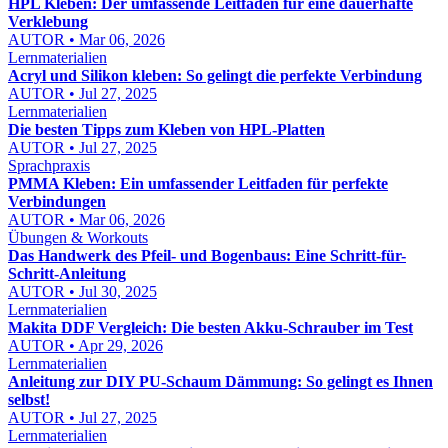
HPL Kleben: Der umfassende Leitfaden für eine dauerhafte
Verklebung
AUTOR • Mar 06, 2026
Lernmaterialien
Acryl und Silikon kleben: So gelingt die perfekte Verbindung
AUTOR • Jul 27, 2025
Lernmaterialien
Die besten Tipps zum Kleben von HPL-Platten
AUTOR • Jul 27, 2025
Sprachpraxis
PMMA Kleben: Ein umfassender Leitfaden für perfekte
Verbindungen
AUTOR • Mar 06, 2026
Übungen & Workouts
Das Handwerk des Pfeil- und Bogenbaus: Eine Schritt-für-
Schritt-Anleitung
AUTOR • Jul 30, 2025
Lernmaterialien
Makita DDF Vergleich: Die besten Akku-Schrauber im Test
AUTOR • Apr 29, 2026
Lernmaterialien
Anleitung zur DIY PU-Schaum Dämmung: So gelingt es Ihnen
selbst!
AUTOR • Jul 27, 2025
Lernmaterialien