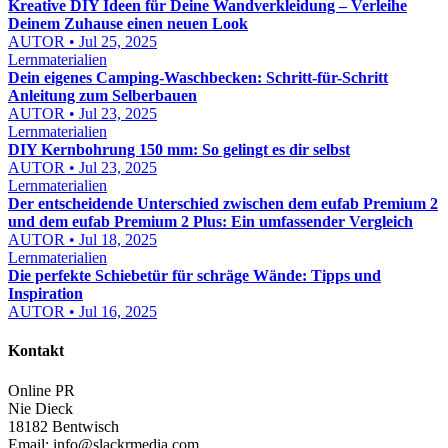
Kreative DIY Ideen für Deine Wandverkleidung – Verleihe
Deinem Zuhause einen neuen Look
AUTOR • Jul 25, 2025
Lernmaterialien
Dein eigenes Camping-Waschbecken: Schritt-für-Schritt
Anleitung zum Selberbauen
AUTOR • Jul 23, 2025
Lernmaterialien
DIY Kernbohrung 150 mm: So gelingt es dir selbst
AUTOR • Jul 23, 2025
Lernmaterialien
Der entscheidende Unterschied zwischen dem eufab Premium 2
und dem eufab Premium 2 Plus: Ein umfassender Vergleich
AUTOR • Jul 18, 2025
Lernmaterialien
Die perfekte Schiebetür für schräge Wände: Tipps und
Inspiration
AUTOR • Jul 16, 2025
Kontakt
Online PR
Nie Dieck
18182 Bentwisch
Email:
info@slackrmedia.com