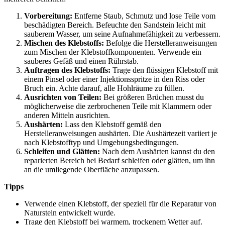
Vorbereitung:
Entferne Staub, Schmutz und lose Teile vom
beschädigten Bereich. Befeuchte den Sandstein leicht mit
sauberem Wasser, um seine Aufnahmefähigkeit zu verbessern.
Mischen des Klebstoffs:
Befolge die Herstelleranweisungen
zum Mischen der Klebstoffkomponenten. Verwende ein
sauberes Gefäß und einen Rührstab.
Auftragen des Klebstoffs:
Trage den flüssigen Klebstoff mit
einem Pinsel oder einer Injektionsspritze in den Riss oder
Bruch ein. Achte darauf, alle Hohlräume zu füllen.
Ausrichten von Teilen:
Bei größeren Brüchen musst du
möglicherweise die zerbrochenen Teile mit Klammern oder
anderen Mitteln ausrichten.
Aushärten:
Lass den Klebstoff gemäß den
Herstelleranweisungen aushärten. Die Aushärtezeit variiert je
nach Klebstofftyp und Umgebungsbedingungen.
Schleifen und Glätten:
Nach dem Aushärten kannst du den
reparierten Bereich bei Bedarf schleifen oder glätten, um ihn
an die umliegende Oberfläche anzupassen.
Tipps
Verwende einen Klebstoff, der speziell für die Reparatur von
Naturstein entwickelt wurde.
Trage den Klebstoff bei warmem, trockenem Wetter auf.