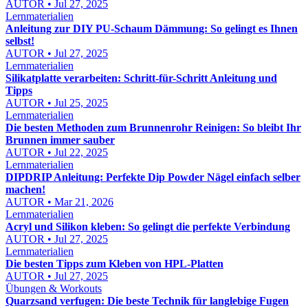
AUTOR • Jul 27, 2025
Lernmaterialien
Anleitung zur DIY PU-Schaum Dämmung: So gelingt es Ihnen
selbst!
AUTOR • Jul 27, 2025
Lernmaterialien
Silikatplatte verarbeiten: Schritt-für-Schritt Anleitung und
Tipps
AUTOR • Jul 25, 2025
Lernmaterialien
Die besten Methoden zum Brunnenrohr Reinigen: So bleibt Ihr
Brunnen immer sauber
AUTOR • Jul 22, 2025
Lernmaterialien
DIPDRIP Anleitung: Perfekte Dip Powder Nägel einfach selber
machen!
AUTOR • Mar 21, 2026
Lernmaterialien
Acryl und Silikon kleben: So gelingt die perfekte Verbindung
AUTOR • Jul 27, 2025
Lernmaterialien
Die besten Tipps zum Kleben von HPL-Platten
AUTOR • Jul 27, 2025
Übungen & Workouts
Quarzsand verfugen: Die beste Technik für langlebige Fugen