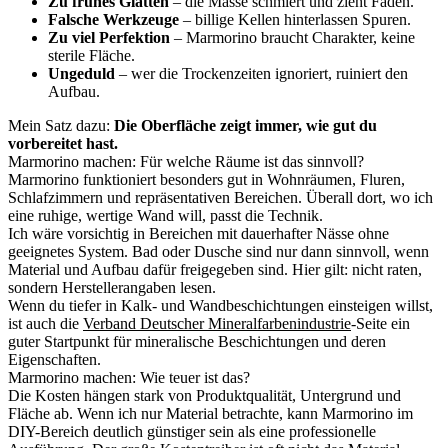
Zu frühes Glätten
– die Masse schmiert und zieht Fäden.
Falsche Werkzeuge
– billige Kellen hinterlassen Spuren.
Zu viel Perfektion
– Marmorino braucht Charakter, keine
sterile Fläche.
Ungeduld
– wer die Trockenzeiten ignoriert, ruiniert den
Aufbau.
Mein Satz dazu:
Die Oberfläche zeigt immer, wie gut du
vorbereitet hast.
Marmorino machen: Für welche Räume ist das sinnvoll?
Marmorino funktioniert besonders gut in Wohnräumen, Fluren,
Schlafzimmern und repräsentativen Bereichen. Überall dort, wo ich
eine ruhige, wertige Wand will, passt die Technik.
Ich wäre vorsichtig in Bereichen mit dauerhafter Nässe ohne
geeignetes System. Bad oder Dusche sind nur dann sinnvoll, wenn
Material und Aufbau dafür freigegeben sind. Hier gilt: nicht raten,
sondern Herstellerangaben lesen.
Wenn du tiefer in Kalk- und Wandbeschichtungen einsteigen willst,
ist auch die
Verband Deutscher Mineralfarbenindustrie
-Seite ein
guter Startpunkt für mineralische Beschichtungen und deren
Eigenschaften.
Marmorino machen: Wie teuer ist das?
Die Kosten hängen stark von Produktqualität, Untergrund und
Fläche ab. Wenn ich nur Material betrachte, kann Marmorino im
DIY-Bereich deutlich günstiger sein als eine professionelle