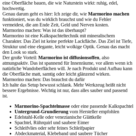
eine Oberfläche bauen, die wie Naturstein wirkt: ruhig, edel,
hochwertig.
Genau darum geht es hier: Ich zeige dir, wie
Marmorino machen
funktioniert, was du wirklich brauchst und wie du Fehler
vermeidest, die am Ende Zeit, Geld und Nerven kosten.
Marmorino machen: Was ist das überhaupt?
Marmorino ist eine Kalkspachteltechnik mit mineralischem
Charakter. Das Ziel ist keine perfekte Lackfläche. Das Ziel ist Tiefe,
Struktur und eine elegante, leicht wolkige Optik. Genau das macht
den Look so stark.
Der große Vorteil:
Marmorino ist diffusionsoffen
, also
atmungsaktiv. Das ist spannend für Innenräume, vor allem wenn ich
natürliche Wandoberflächen will. Je nach Produkt und Aufbau kann
die Oberfläche matt, samtig oder leicht glänzend wirken.
Marmorino machen: Das brauchst du dafür
Ich halte das Setup bewusst schlank. Mehr Werkzeug heißt nicht
bessere Ergebnisse. Wichtig ist nur, dass alles sauber und passend
ist.
Marmorino-Spachtelmasse
oder eine passende Kalkspachtel
Untergrund-Grundierung
vom Hersteller empfohlen
Edelstahl-Kelle oder venezianische Glättkelle
Spachtel, Rührquirl und saubere Eimer
Schleifvlies oder sehr feines Schleifpapier
Abdeckmaterial, Klebeband und saubere Tücher