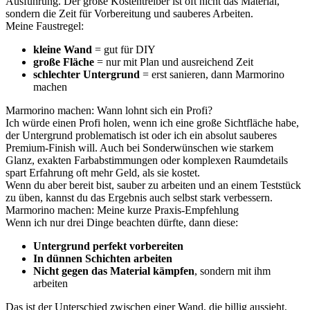
Ausführung. Der große Kostentreiber ist oft nicht das Material,
sondern die Zeit für Vorbereitung und sauberes Arbeiten.
Meine Faustregel:
kleine Wand
= gut für DIY
große Fläche
= nur mit Plan und ausreichend Zeit
schlechter Untergrund
= erst sanieren, dann Marmorino
machen
Marmorino machen: Wann lohnt sich ein Profi?
Ich würde einen Profi holen, wenn ich eine große Sichtfläche habe,
der Untergrund problematisch ist oder ich ein absolut sauberes
Premium-Finish will. Auch bei Sonderwünschen wie starkem
Glanz, exakten Farbabstimmungen oder komplexen Raumdetails
spart Erfahrung oft mehr Geld, als sie kostet.
Wenn du aber bereit bist, sauber zu arbeiten und an einem Teststück
zu üben, kannst du das Ergebnis auch selbst stark verbessern.
Marmorino machen: Meine kurze Praxis-Empfehlung
Wenn ich nur drei Dinge beachten dürfte, dann diese:
Untergrund perfekt vorbereiten
In dünnen Schichten arbeiten
Nicht gegen das Material kämpfen
, sondern mit ihm
arbeiten
Das ist der Unterschied zwischen einer Wand, die billig aussieht,