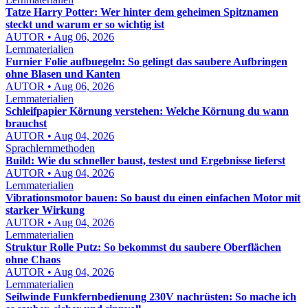
Tatze Harry Potter: Wer hinter dem geheimen Spitznamen
steckt und warum er so wichtig ist
AUTOR • Aug 06, 2026
Lernmaterialien
Furnier Folie aufbuegeln: So gelingt das saubere Aufbringen
ohne Blasen und Kanten
AUTOR • Aug 06, 2026
Lernmaterialien
Schleifpapier Körnung verstehen: Welche Körnung du wann
brauchst
AUTOR • Aug 04, 2026
Sprachlernmethoden
Build: Wie du schneller baust, testest und Ergebnisse lieferst
AUTOR • Aug 04, 2026
Lernmaterialien
Vibrationsmotor bauen: So baust du einen einfachen Motor mit
starker Wirkung
AUTOR • Aug 04, 2026
Lernmaterialien
Struktur Rolle Putz: So bekommst du saubere Oberflächen
ohne Chaos
AUTOR • Aug 04, 2026
Lernmaterialien
Seilwinde Funkfernbedienung 230V nachrüsten: So mache ich