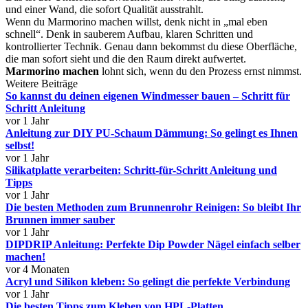
und einer Wand, die sofort Qualität ausstrahlt.
Wenn du Marmorino machen willst, denk nicht in „mal eben
schnell“. Denk in sauberem Aufbau, klaren Schritten und
kontrollierter Technik. Genau dann bekommst du diese Oberfläche,
die man sofort sieht und die den Raum direkt aufwertet.
Marmorino machen
lohnt sich, wenn du den Prozess ernst nimmst.
Weitere Beiträge
So kannst du deinen eigenen Windmesser bauen – Schritt für
Schritt Anleitung
vor 1 Jahr
Anleitung zur DIY PU-Schaum Dämmung: So gelingt es Ihnen
selbst!
vor 1 Jahr
Silikatplatte verarbeiten: Schritt-für-Schritt Anleitung und
Tipps
vor 1 Jahr
Die besten Methoden zum Brunnenrohr Reinigen: So bleibt Ihr
Brunnen immer sauber
vor 1 Jahr
DIPDRIP Anleitung: Perfekte Dip Powder Nägel einfach selber
machen!
vor 4 Monaten
Acryl und Silikon kleben: So gelingt die perfekte Verbindung
vor 1 Jahr
Die besten Tipps zum Kleben von HPL-Platten