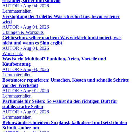
es sauber, sicher und sinnvoll
AUTOR • Aug 04, 2026
Lernmaterialien
Verstopfung der Toilette: Was ich sofort tue, bevor es teuer
wird
AUTOR • Aug 04, 2026
Übungen & Workouts
Gehörschutz selber machen: Was wirklich funktioniert, was
nicht und wann es Sinn ergibt
AUTOR • Aug 04, 2026
Wortschatz
Was ist ein Multitool? Funktion, Arten, Vorteile und
Kaufberatung
AUTOR • Aug 03, 2026
Lernmaterialien
Bootsmotor reparieren: Ursachen, Kosten und schnelle Schritte
vor der Werkstatt
AUTOR • Aug 01, 2026
Lernmaterialien
Parfümöle für Seifen: So wählst du den richtigen Duft für
stabile, starke Seifen
AUTOR • Aug 01, 2026
Lernmaterialien
Betonwände schneiden: So planst, kalkulierst und setzt du den
Schnitt sauber um