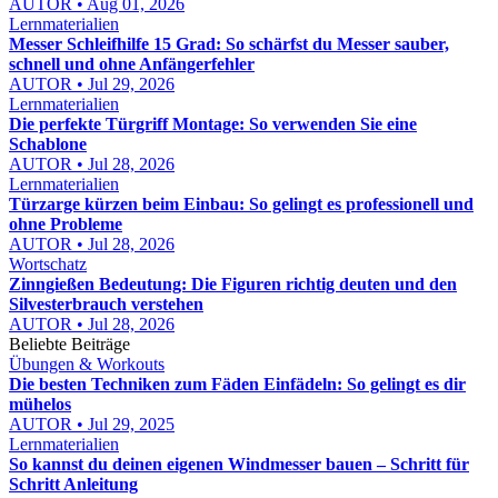
AUTOR • Aug 01, 2026
Lernmaterialien
Messer Schleifhilfe 15 Grad: So schärfst du Messer sauber,
schnell und ohne Anfängerfehler
AUTOR • Jul 29, 2026
Lernmaterialien
Die perfekte Türgriff Montage: So verwenden Sie eine
Schablone
AUTOR • Jul 28, 2026
Lernmaterialien
Türzarge kürzen beim Einbau: So gelingt es professionell und
ohne Probleme
AUTOR • Jul 28, 2026
Wortschatz
Zinngießen Bedeutung: Die Figuren richtig deuten und den
Silvesterbrauch verstehen
AUTOR • Jul 28, 2026
Beliebte Beiträge
Übungen & Workouts
Die besten Techniken zum Fäden Einfädeln: So gelingt es dir
mühelos
AUTOR • Jul 29, 2025
Lernmaterialien
So kannst du deinen eigenen Windmesser bauen – Schritt für
Schritt Anleitung