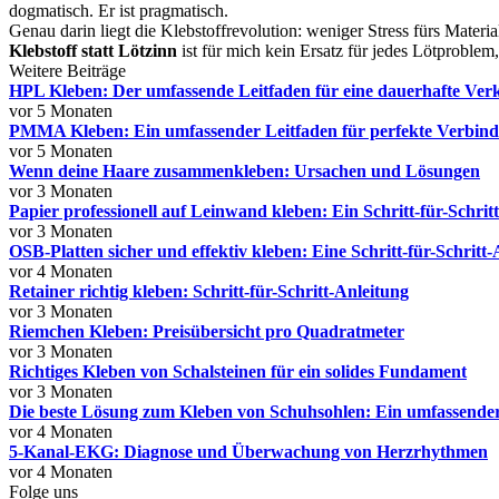
dogmatisch. Er ist pragmatisch.
Genau darin liegt die Klebstoffrevolution: weniger Stress fürs Materia
Klebstoff statt Lötzinn
ist für mich kein Ersatz für jedes Lötproblem,
Weitere Beiträge
HPL Kleben: Der umfassende Leitfaden für eine dauerhafte Ver
vor 5 Monaten
PMMA Kleben: Ein umfassender Leitfaden für perfekte Verbin
vor 5 Monaten
Wenn deine Haare zusammenkleben: Ursachen und Lösungen
vor 3 Monaten
Papier professionell auf Leinwand kleben: Ein Schritt-für-Schrit
vor 3 Monaten
OSB-Platten sicher und effektiv kleben: Eine Schritt-für-Schritt
vor 4 Monaten
Retainer richtig kleben: Schritt-für-Schritt-Anleitung
vor 3 Monaten
Riemchen Kleben: Preisübersicht pro Quadratmeter
vor 3 Monaten
Richtiges Kleben von Schalsteinen für ein solides Fundament
vor 3 Monaten
Die beste Lösung zum Kleben von Schuhsohlen: Ein umfassender
vor 4 Monaten
5-Kanal-EKG: Diagnose und Überwachung von Herzrhythmen
vor 4 Monaten
Folge uns