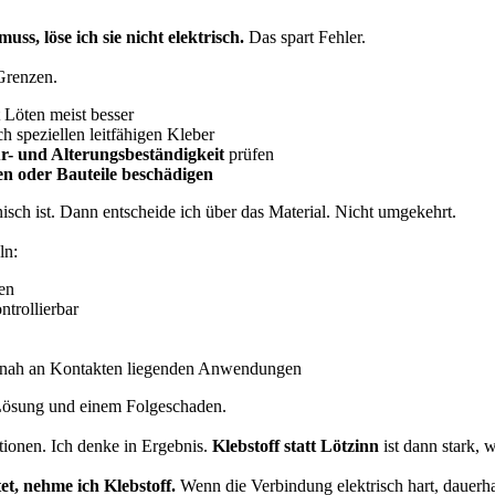
ss, löse ich sie nicht elektrisch.
Das spart Fehler.
 Grenzen.
t Löten meist besser
h speziellen leitfähigen Kleber
- und Alterungsbeständigkeit
prüfen
nen oder Bauteile beschädigen
isch ist. Dann entscheide ich über das Material. Nicht umgekehrt.
ln:
nen
trollierbar
er nah an Kontakten liegenden Anwendungen
n Lösung und einem Folgeschaden.
tionen. Ich denke in Ergebnis.
Klebstoff statt Lötzinn
ist dann stark, 
et, nehme ich Klebstoff.
Wenn die Verbindung elektrisch hart, dauerhaft