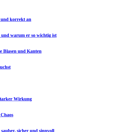
 und korrekt an
 und warum er so wichtig ist
ne Blasen und Kanten
uchst
starker Wirkung
e Chaos
auber, sicher und sinnvoll