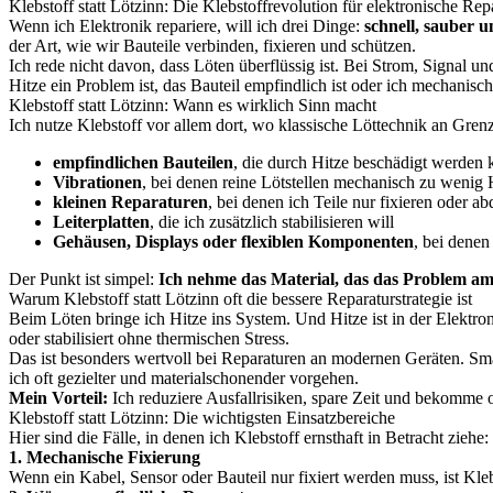
Klebstoff statt Lötzinn: Die Klebstoffrevolution für elektronische Rep
Wenn ich Elektronik repariere, will ich drei Dinge:
schnell, sauber u
der Art, wie wir Bauteile verbinden, fixieren und schützen.
Ich rede nicht davon, dass Löten überflüssig ist. Bei Strom, Signal u
Hitze ein Problem ist, das Bauteil empfindlich ist oder ich mechanische
Klebstoff statt Lötzinn: Wann es wirklich Sinn macht
Ich nutze Klebstoff vor allem dort, wo klassische Löttechnik an Grenz
empfindlichen Bauteilen
, die durch Hitze beschädigt werden
Vibrationen
, bei denen reine Lötstellen mechanisch zu wenig 
kleinen Reparaturen
, bei denen ich Teile nur fixieren oder a
Leiterplatten
, die ich zusätzlich stabilisieren will
Gehäusen, Displays oder flexiblen Komponenten
, bei denen
Der Punkt ist simpel:
Ich nehme das Material, das das Problem am 
Warum Klebstoff statt Lötzinn oft die bessere Reparaturstrategie ist
Beim Löten bringe ich Hitze ins System. Und Hitze ist in der Elektron
oder stabilisiert ohne thermischen Stress.
Das ist besonders wertvoll bei Reparaturen an modernen Geräten. Sma
ich oft gezielter und materialschonender vorgehen.
Mein Vorteil:
Ich reduziere Ausfallrisiken, spare Zeit und bekomme o
Klebstoff statt Lötzinn: Die wichtigsten Einsatzbereiche
Hier sind die Fälle, in denen ich Klebstoff ernsthaft in Betracht ziehe:
1. Mechanische Fixierung
Wenn ein Kabel, Sensor oder Bauteil nur fixiert werden muss, ist Kleb