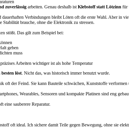
araturen
nd zuverlässig
arbeiten. Genau deshalb ist
Klebstoff statt Lötzinn
für 
nd dauerhaften Verbindungen bleibt Löten oft die erste Wahl. Aber in vi
 Stabilität brauche, ohne die Elektronik zu stressen.
en stößt. Das gilt zum Beispiel bei:
 können
Halt geben
bdichten muss
 präzises Arbeiten wichtiger ist als hohe Temperatur
besten löst
. Nicht das, was historisch immer benutzt wurde.
ik oft der Feind. Sie kann Bauteile schwächen, Kunststoffe verformen u
rtphones, Wearables, Sensoren und kompakte Platinen sind eng gebaut. 
ft eine sauberere Reparatur.
stoff oft ideal. Ich sichere damit Teile gegen Bewegung, ohne sie elekt