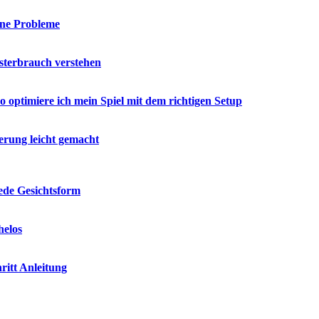
hne Probleme
esterbrauch verstehen
o optimiere ich mein Spiel mit dem richtigen Setup
erung leicht gemacht
jede Gesichtsform
helos
ritt Anleitung