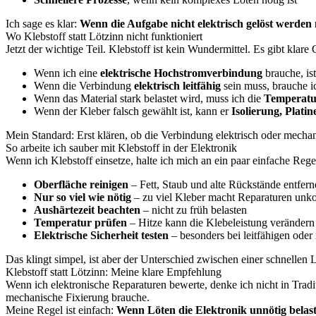
Ich sage es klar:
Wenn die Aufgabe nicht elektrisch gelöst werden mu
Wo Klebstoff statt Lötzinn nicht funktioniert
Jetzt der wichtige Teil. Klebstoff ist kein Wundermittel. Es gibt klare
Wenn ich eine
elektrische Hochstromverbindung
brauche, is
Wenn die Verbindung
elektrisch leitfähig
sein muss, brauche ic
Wenn das Material stark belastet wird, muss ich die
Temperatur
Wenn der Kleber falsch gewählt ist, kann er
Isolierung, Plati
Mein Standard: Erst klären, ob die Verbindung elektrisch oder mechan
So arbeite ich sauber mit Klebstoff in der Elektronik
Wenn ich Klebstoff einsetze, halte ich mich an ein paar einfache Rege
Oberfläche reinigen
– Fett, Staub und alte Rückstände entfer
Nur so viel wie nötig
– zu viel Kleber macht Reparaturen unkon
Aushärtezeit beachten
– nicht zu früh belasten
Temperatur prüfen
– Hitze kann die Klebeleistung verändern
Elektrische Sicherheit testen
– besonders bei leitfähigen od
Das klingt simpel, ist aber der Unterschied zwischen einer schnelle
Klebstoff statt Lötzinn: Meine klare Empfehlung
Wenn ich elektronische Reparaturen bewerte, denke ich nicht in Tradi
mechanische Fixierung brauche.
Meine Regel ist einfach:
Wenn Löten die Elektronik unnötig belast