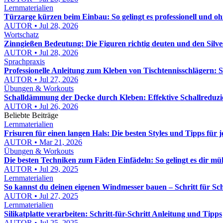
Lernmaterialien
Türzarge kürzen beim Einbau: So gelingt es professionell und o
AUTOR • Jul 28, 2026
Wortschatz
Zinngießen Bedeutung: Die Figuren richtig deuten und den Silv
AUTOR • Jul 28, 2026
Sprachpraxis
Professionelle Anleitung zum Kleben von Tischtennisschlägern: S
AUTOR • Jul 27, 2026
Übungen & Workouts
Schalldämmung der Decke durch Kleben: Effektive Schallreduzi
AUTOR • Jul 26, 2026
Beliebte Beiträge
Lernmaterialien
Frisuren für einen langen Hals: Die besten Styles und Tipps für 
AUTOR • Mar 21, 2026
Übungen & Workouts
Die besten Techniken zum Fäden Einfädeln: So gelingt es dir mü
AUTOR • Jul 29, 2025
Lernmaterialien
So kannst du deinen eigenen Windmesser bauen – Schritt für Sch
AUTOR • Jul 27, 2025
Lernmaterialien
Silikatplatte verarbeiten: Schritt-für-Schritt Anleitung und Tipps
AUTOR • Jul 25, 2025