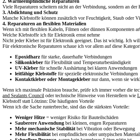
2. Wärmeempfindliche Reparaturen
Viele Reparaturen scheitern nicht an der Verbindung, sondern an der Hi
3. Abdichtung und Schutz
Manche Klebstoffe können zusätzlich vor Feuchtigkeit, Staub oder Vib
4. Reparaturen an flexiblen Materialien
Wenn ich mit flexiblen Kabeln, Filmen oder dünnen Komponenten arbei
Welche Klebstoffe ich für Elektronik ernst nehme
Nicht jeder Kleber ist für Elektronik geeignet. Das ist wichtig. Ich will
Für elektronische Reparaturen schaue ich vor allem auf diese Kategor
Epoxidharz
für starke, dauerhafte Verbindungen
Silikonkleber
für Flexibilität und Temperaturbeständigkeit
UV-Kleber
für schnelle Aushärtung bei klaren Anwendungen
leitfähige Klebstoffe
für spezielle elektronische Verbindungen
Kontaktkleber oder Montagekleber
nur dann, wenn sie wirk
Wenn ich maximale Präzision brauche, prüfe ich immer vorher die tec
and Sealants Council
oder technische Hinweise von Herstellern wie
L
Klebstoff statt Lötzinn: Die häufigsten Vorteile
Wenn ich die Sache runterbreche, sind das die stärksten Vorteile:
Weniger Hitze
= weniger Risiko für Bauteilschäden
Sauberere Anwendung
bei kleinen, engen Reparaturen
Mehr mechanische Stabilität
bei Vibration oder Bewegung
Mehr Flexibilität
bei empfindlichen oder untypischen Material
Schnellere Prozesse
, wenn kein komplexes Löten nötig ist