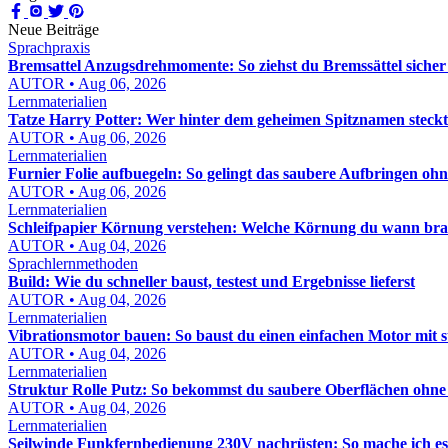
Neue Beiträge
Sprachpraxis
Bremsattel Anzugsdrehmomente: So ziehst du Bremssättel sicher
AUTOR • Aug 06, 2026
Lernmaterialien
Tatze Harry Potter: Wer hinter dem geheimen Spitznamen steckt
AUTOR • Aug 06, 2026
Lernmaterialien
Furnier Folie aufbuegeln: So gelingt das saubere Aufbringen oh
AUTOR • Aug 06, 2026
Lernmaterialien
Schleifpapier Körnung verstehen: Welche Körnung du wann bra
AUTOR • Aug 04, 2026
Sprachlernmethoden
Build: Wie du schneller baust, testest und Ergebnisse lieferst
AUTOR • Aug 04, 2026
Lernmaterialien
Vibrationsmotor bauen: So baust du einen einfachen Motor mit 
AUTOR • Aug 04, 2026
Lernmaterialien
Struktur Rolle Putz: So bekommst du saubere Oberflächen ohn
AUTOR • Aug 04, 2026
Lernmaterialien
Seilwinde Funkfernbedienung 230V nachrüsten: So mache ich es s