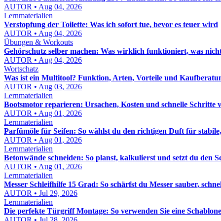
AUTOR • Aug 04, 2026
Lernmaterialien
Verstopfung der Toilette: Was ich sofort tue, bevor es teuer wird
AUTOR • Aug 04, 2026
Übungen & Workouts
Gehörschutz selber machen: Was wirklich funktioniert, was nich
AUTOR • Aug 04, 2026
Wortschatz
Was ist ein Multitool? Funktion, Arten, Vorteile und Kaufberatu
AUTOR • Aug 03, 2026
Lernmaterialien
Bootsmotor reparieren: Ursachen, Kosten und schnelle Schritte 
AUTOR • Aug 01, 2026
Lernmaterialien
Parfümöle für Seifen: So wählst du den richtigen Duft für stabile,
AUTOR • Aug 01, 2026
Lernmaterialien
Betonwände schneiden: So planst, kalkulierst und setzt du den S
AUTOR • Aug 01, 2026
Lernmaterialien
Messer Schleifhilfe 15 Grad: So schärfst du Messer sauber, schn
AUTOR • Jul 29, 2026
Lernmaterialien
Die perfekte Türgriff Montage: So verwenden Sie eine Schablon
AUTOR • Jul 28, 2026