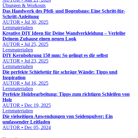
Übungen & Workouts
Das Handwerk des Pfeil- und Bogenbaus: Eine Schritt-für-
Schritt-Anleitung
AUTOR • Jul 30, 2025
Lernmaterialien
Kreative DIY Ideen für Deine Wandverkleidung – Verleihe
Deinem Zuhause einen neuen Look
AUTOR • Jul 25, 2025
Lernmaterialien
DIY Kernbohrung 150 mm: So gelingt es dir selbst
AUTOR • Jul 23, 2025
Lernmaterialien
Die perfekte Schiebetür für schräge Wände: Tipps und
Inspiration
AUTOR • Jul 16, 2025
Lernmaterialien
Perfekte Holzbearbeitung: Tipps zum richtigen Schleifen von
Holz
AUTOR • Dec 19, 2025
Lernmaterialien
Die vielseitigen Anwendungen von Seidenpulver: Ein
umfassender Leitfaden
AUTOR • Dec 05, 2024