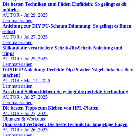
Die besten Techniken zum Fäden Einfädeln: So gelingt es dir
mühelos
AUTOR • Jul 29, 2025
Lernmaterialien
Anleitung zur DIY PU-Schaum Dämmung: So gelingt es Ihnen
selbst!
AUTOR • Jul 27, 2025
Lernmaterialien
Silikatplatte verarbeiten: Schritt-für-Schritt Anleitung und
Tipps
AUTOR • Jul 25, 2025
Lernmaterialien
DIPDRIP Anleitung: Perfekte Dip Powder Nägel einfach selber
machen!
AUTOR • Mar 21, 2026
Lernmaterialien
Acryl und Silikon kleben: So gelingt die perfekte Verbindung
AUTOR • Jul 27, 2025
Lernmaterialien
Die besten Tipps zum Kleben von HPL-Platten
AUTOR • Jul 27, 2025
Übungen & Workouts
Quarzsand verfugen: Die beste Technik für langlebige Fugen
AUTOR • Jul 26, 2025
Lernmaterialien