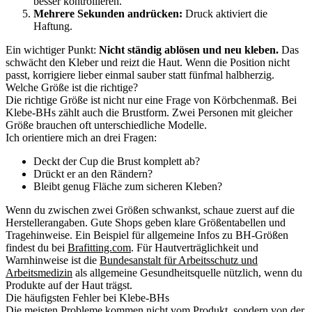
besser kontrollieren.
Mehrere Sekunden andrücken:
Druck aktiviert die
Haftung.
Ein wichtiger Punkt:
Nicht ständig ablösen und neu kleben.
Das
schwächt den Kleber und reizt die Haut. Wenn die Position nicht
passt, korrigiere lieber einmal sauber statt fünfmal halbherzig.
Welche Größe ist die richtige?
Die richtige Größe ist nicht nur eine Frage von Körbchenmaß. Bei
Klebe-BHs zählt auch die Brustform. Zwei Personen mit gleicher
Größe brauchen oft unterschiedliche Modelle.
Ich orientiere mich an drei Fragen:
Deckt der Cup die Brust komplett ab?
Drückt er an den Rändern?
Bleibt genug Fläche zum sicheren Kleben?
Wenn du zwischen zwei Größen schwankst, schaue zuerst auf die
Herstellerangaben. Gute Shops geben klare Größentabellen und
Tragehinweise. Ein Beispiel für allgemeine Infos zu BH-Größen
findest du bei
Brafitting.com
. Für Hautverträglichkeit und
Warnhinweise ist die
Bundesanstalt für Arbeitsschutz und
Arbeitsmedizin
als allgemeine Gesundheitsquelle nützlich, wenn du
Produkte auf der Haut trägst.
Die häufigsten Fehler bei Klebe-BHs
Die meisten Probleme kommen nicht vom Produkt, sondern von der