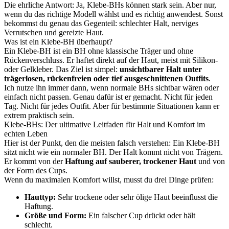
Die ehrliche Antwort: Ja, Klebe-BHs können stark sein. Aber nur,
wenn du das richtige Modell wählst und es richtig anwendest. Sonst
bekommst du genau das Gegenteil: schlechter Halt, nerviges
Verrutschen und gereizte Haut.
Was ist ein Klebe-BH überhaupt?
Ein Klebe-BH ist ein BH ohne klassische Träger und ohne
Rückenverschluss. Er haftet direkt auf der Haut, meist mit Silikon-
oder Gelkleber. Das Ziel ist simpel:
unsichtbarer Halt unter
trägerlosen, rückenfreien oder tief ausgeschnittenen Outfits
.
Ich nutze ihn immer dann, wenn normale BHs sichtbar wären oder
einfach nicht passen. Genau dafür ist er gemacht. Nicht für jeden
Tag. Nicht für jedes Outfit. Aber für bestimmte Situationen kann er
extrem praktisch sein.
Klebe-BHs: Der ultimative Leitfaden für Halt und Komfort im
echten Leben
Hier ist der Punkt, den die meisten falsch verstehen: Ein Klebe-BH
sitzt nicht wie ein normaler BH. Der Halt kommt nicht von Trägern.
Er kommt von der
Haftung auf sauberer, trockener Haut
und von
der Form des Cups.
Wenn du maximalen Komfort willst, musst du drei Dinge prüfen:
Hauttyp:
Sehr trockene oder sehr ölige Haut beeinflusst die
Haftung.
Größe und Form:
Ein falscher Cup drückt oder hält
schlecht.