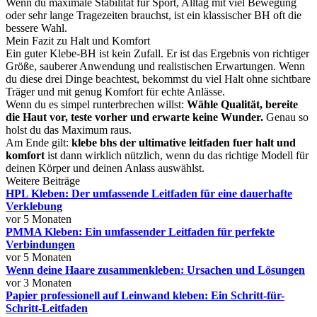
Wenn du maximale Stabilität für Sport, Alltag mit viel Bewegung
oder sehr lange Tragezeiten brauchst, ist ein klassischer BH oft die
bessere Wahl.
Mein Fazit zu Halt und Komfort
Ein guter Klebe-BH ist kein Zufall. Er ist das Ergebnis von richtiger
Größe, sauberer Anwendung und realistischen Erwartungen. Wenn
du diese drei Dinge beachtest, bekommst du viel Halt ohne sichtbare
Träger und mit genug Komfort für echte Anlässe.
Wenn du es simpel runterbrechen willst:
Wähle Qualität, bereite
die Haut vor, teste vorher und erwarte keine Wunder.
Genau so
holst du das Maximum raus.
Am Ende gilt:
klebe bhs der ultimative leitfaden fuer halt und
komfort
ist dann wirklich nützlich, wenn du das richtige Modell für
deinen Körper und deinen Anlass auswählst.
Weitere Beiträge
HPL Kleben: Der umfassende Leitfaden für eine dauerhafte
Verklebung
vor 5 Monaten
PMMA Kleben: Ein umfassender Leitfaden für perfekte
Verbindungen
vor 5 Monaten
Wenn deine Haare zusammenkleben: Ursachen und Lösungen
vor 3 Monaten
Papier professionell auf Leinwand kleben: Ein Schritt-für-
Schritt-Leitfaden