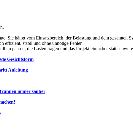
en.
rage. Sie hängt vom Einsatzbereich, der Belastung und dem gesamten 
h effizient, stabil und ohne unnötige Fehler.
fbau passen, die Lasten tragen und das Projekt einfacher statt schwer
jede Gesichtsform
ritt Anleitung
 Brunnen immer sauber
machen!
s