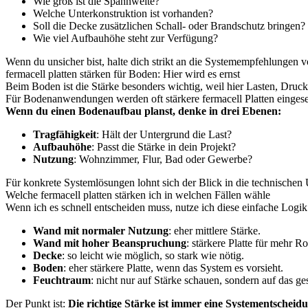
Wie groß ist die Spannweite?
Welche Unterkonstruktion ist vorhanden?
Soll die Decke zusätzlichen Schall- oder Brandschutz bringen?
Wie viel Aufbauhöhe steht zur Verfügung?
Wenn du unsicher bist, halte dich strikt an die Systemempfehlungen vo
fermacell platten stärken für Boden: Hier wird es ernst
Beim Boden ist die Stärke besonders wichtig, weil hier Lasten, Dr
Für Bodenanwendungen werden oft stärkere fermacell Platten eingeset
Wenn du einen Bodenaufbau planst, denke in drei Ebenen:
Tragfähigkeit
: Hält der Untergrund die Last?
Aufbauhöhe
: Passt die Stärke in dein Projekt?
Nutzung
: Wohnzimmer, Flur, Bad oder Gewerbe?
Für konkrete Systemlösungen lohnt sich der Blick in die technischen Un
Welche fermacell platten stärken ich in welchen Fällen wähle
Wenn ich es schnell entscheiden muss, nutze ich diese einfache Logik
Wand mit normaler Nutzung
: eher mittlere Stärke.
Wand mit hoher Beanspruchung
: stärkere Platte für mehr Ro
Decke
: so leicht wie möglich, so stark wie nötig.
Boden
: eher stärkere Platte, wenn das System es vorsieht.
Feuchtraum
: nicht nur auf Stärke schauen, sondern auf das g
Der Punkt ist:
Die richtige Stärke ist immer eine Systementscheid