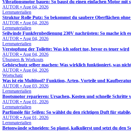
Vibrationsmotor bauen: So baust du einen einfachen Motor mit 
AUTOR • Aug 04, 2026
Lernmaterialien
Struktur Rolle Putz: So bekommst du saubere Oberflächen ohn
AUTOR • Aug 04, 2026
Lernmaterialien
Seilwinde Funkfernbedienung 230V nachrüsten: So mache ich es s
AUTOR • Aug 04, 2026
Lernmaterialien
Verstopfung der Toilette: Was ich sofort tue, bevor es teuer wird
AUTOR • Aug 04, 2026
Übungen & Workouts
Gehörschutz selber machen: Was wirklich funktioniert, was nich
AUTOR • Aug 04, 2026
Wortschatz
Was ist ein Multitool? Funktion, Arten, Vorteile und Kaufberatu
AUTOR • Aug 03, 2026
Lernmaterialien
Bootsmotor reparieren: Ursachen, Kosten und schnelle Schritte 
AUTOR • Aug 01, 2026
Lernmaterialien
Parfümöle für Seifen: So wählst du den richtigen Duft für stabile,
AUTOR • Aug 01, 2026
Lernmaterialien
Betonwände schneiden: So planst, kalkulierst und setzt du den S