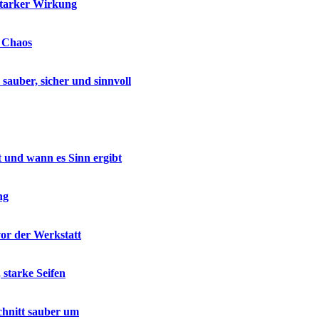
starker Wirkung
e Chaos
auber, sicher und sinnvoll
t und wann es Sinn ergibt
ng
vor der Werkstatt
 starke Seifen
chnitt sauber um