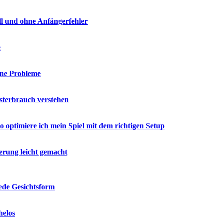
ell und ohne Anfängerfehler
e
hne Probleme
esterbrauch verstehen
o optimiere ich mein Spiel mit dem richtigen Setup
erung leicht gemacht
jede Gesichtsform
helos