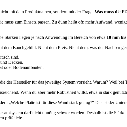
h nicht mit dem Produktnamen, sondern mit der Frage:
Was muss die Flä
oll. Sie muss zum Einsatz passen. Zu dünn heißt oft: mehr Aufwand, wen
ische Stärken liegen je nach Anwendung im Bereich von etwa
10 mm bis
cht dem Bauchgefühl. Nicht dem Preis. Nicht dem, was der Nachbar g
tisch sind.
e und Decken.
ität oder Bodenaufbauten.
 der Hersteller für das jeweilige System vorsieht. Warum? Weil bei Tr
sreichend. Wenn du aber mehr Robustheit willst, etwa in stark genutzten
.
ondern „Welche Platte ist für diese Wand stark genug?“ Das ist der Unt
Gesamtsystem darf nicht unnötig schwer werden. Deshalb ist die Stärke
en prüfe ich: