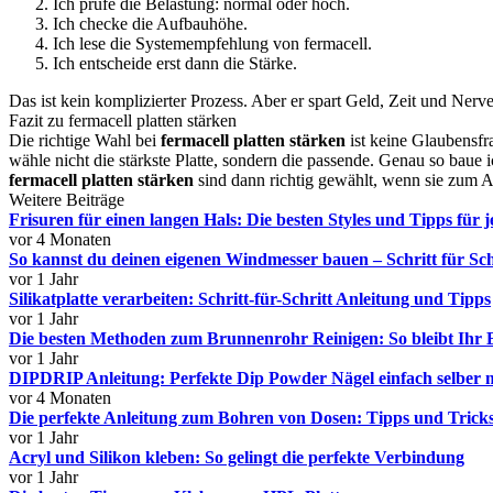
Ich prüfe die Belastung: normal oder hoch.
Ich checke die Aufbauhöhe.
Ich lese die Systemempfehlung von fermacell.
Ich entscheide erst dann die Stärke.
Das ist kein komplizierter Prozess. Aber er spart Geld, Zeit und Nerv
Fazit zu fermacell platten stärken
Die richtige Wahl bei
fermacell platten stärken
ist keine Glaubensf
wähle nicht die stärkste Platte, sondern die passende. Genau so baue ic
fermacell platten stärken
sind dann richtig gewählt, wenn sie zum Au
Weitere Beiträge
Frisuren für einen langen Hals: Die besten Styles und Tipps für 
vor 4 Monaten
So kannst du deinen eigenen Windmesser bauen – Schritt für Sch
vor 1 Jahr
Silikatplatte verarbeiten: Schritt-für-Schritt Anleitung und Tipps
vor 1 Jahr
Die besten Methoden zum Brunnenrohr Reinigen: So bleibt Ihr
vor 1 Jahr
DIPDRIP Anleitung: Perfekte Dip Powder Nägel einfach selber 
vor 4 Monaten
Die perfekte Anleitung zum Bohren von Dosen: Tipps und Trick
vor 1 Jahr
Acryl und Silikon kleben: So gelingt die perfekte Verbindung
vor 1 Jahr