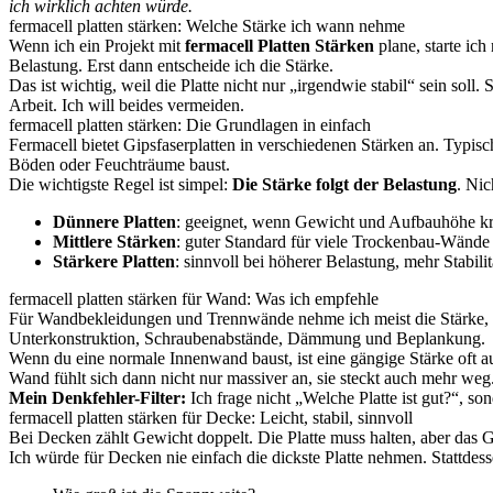
ich wirklich achten würde.
fermacell platten stärken: Welche Stärke ich wann nehme
Wenn ich ein Projekt mit
fermacell Platten Stärken
plane, starte ic
Belastung. Erst dann entscheide ich die Stärke.
Das ist wichtig, weil die Platte nicht nur „irgendwie stabil“ sein s
Arbeit. Ich will beides vermeiden.
fermacell platten stärken: Die Grundlagen in einfach
Fermacell bietet Gipsfaserplatten in verschiedenen Stärken an. Typ
Böden oder Feuchträume baust.
Die wichtigste Regel ist simpel:
Die Stärke folgt der Belastung
. Ni
Dünnere Platten
: geeignet, wenn Gewicht und Aufbauhöhe kri
Mittlere Stärken
: guter Standard für viele Trockenbau-Wänd
Stärkere Platten
: sinnvoll bei höherer Belastung, mehr Stabil
fermacell platten stärken für Wand: Was ich empfehle
Für Wandbekleidungen und Trennwände nehme ich meist die Stärke, die
Unterkonstruktion, Schraubenabstände, Dämmung und Beplankung.
Wenn du eine normale Innenwand baust, ist eine gängige Stärke oft au
Wand fühlt sich dann nicht nur massiver an, sie steckt auch mehr weg
Mein Denkfehler-Filter:
Ich frage nicht „Welche Platte ist gut?“, s
fermacell platten stärken für Decke: Leicht, stabil, sinnvoll
Bei Decken zählt Gewicht doppelt. Die Platte muss halten, aber das 
Ich würde für Decken nie einfach die dickste Platte nehmen. Stattdess