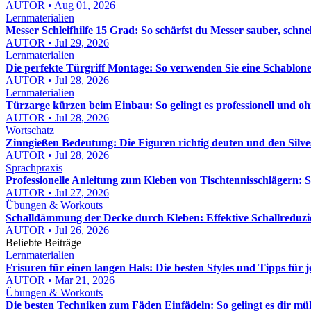
AUTOR • Aug 01, 2026
Lernmaterialien
Messer Schleifhilfe 15 Grad: So schärfst du Messer sauber, schn
AUTOR • Jul 29, 2026
Lernmaterialien
Die perfekte Türgriff Montage: So verwenden Sie eine Schablon
AUTOR • Jul 28, 2026
Lernmaterialien
Türzarge kürzen beim Einbau: So gelingt es professionell und o
AUTOR • Jul 28, 2026
Wortschatz
Zinngießen Bedeutung: Die Figuren richtig deuten und den Silv
AUTOR • Jul 28, 2026
Sprachpraxis
Professionelle Anleitung zum Kleben von Tischtennisschlägern: S
AUTOR • Jul 27, 2026
Übungen & Workouts
Schalldämmung der Decke durch Kleben: Effektive Schallreduzi
AUTOR • Jul 26, 2026
Beliebte Beiträge
Lernmaterialien
Frisuren für einen langen Hals: Die besten Styles und Tipps für 
AUTOR • Mar 21, 2026
Übungen & Workouts
Die besten Techniken zum Fäden Einfädeln: So gelingt es dir mü