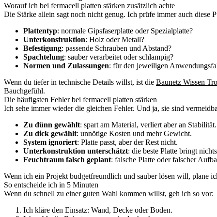
Worauf ich bei fermacell platten stärken zusätzlich achte
Die Stärke allein sagt noch nicht genug. Ich prüfe immer auch diese P
Plattentyp
: normale Gipsfaserplatte oder Spezialplatte?
Unterkonstruktion
: Holz oder Metall?
Befestigung
: passende Schrauben und Abstand?
Spachtelung
: sauber verarbeitet oder schlampig?
Normen und Zulassungen
: für den jeweiligen Anwendungsfal
Wenn du tiefer in technische Details willst, ist die
Baunetz Wissen Tr
Bauchgefühl.
Die häufigsten Fehler bei fermacell platten stärken
Ich sehe immer wieder die gleichen Fehler. Und ja, sie sind vermeidba
Zu dünn gewählt
: spart am Material, verliert aber an Stabilität.
Zu dick gewählt
: unnötige Kosten und mehr Gewicht.
System ignoriert
: Platte passt, aber der Rest nicht.
Unterkonstruktion unterschätzt
: die beste Platte bringt nic
Feuchtraum falsch geplant
: falsche Platte oder falscher Aufb
Wenn ich ein Projekt budgetfreundlich und sauber lösen will, plane i
So entscheide ich in 5 Minuten
Wenn du schnell zu einer guten Wahl kommen willst, geh ich so vor:
Ich kläre den Einsatz: Wand, Decke oder Boden.