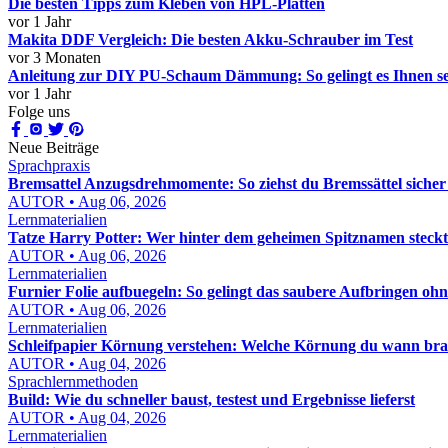
Die besten Tipps zum Kleben von HPL-Platten
vor 1 Jahr
Makita DDF Vergleich: Die besten Akku-Schrauber im Test
vor 3 Monaten
Anleitung zur DIY PU-Schaum Dämmung: So gelingt es Ihnen se
vor 1 Jahr
Folge uns
Neue Beiträge
Sprachpraxis
Bremsattel Anzugsdrehmomente: So ziehst du Bremssättel sicher
AUTOR • Aug 06, 2026
Lernmaterialien
Tatze Harry Potter: Wer hinter dem geheimen Spitznamen steckt
AUTOR • Aug 06, 2026
Lernmaterialien
Furnier Folie aufbuegeln: So gelingt das saubere Aufbringen oh
AUTOR • Aug 06, 2026
Lernmaterialien
Schleifpapier Körnung verstehen: Welche Körnung du wann bra
AUTOR • Aug 04, 2026
Sprachlernmethoden
Build: Wie du schneller baust, testest und Ergebnisse lieferst
AUTOR • Aug 04, 2026
Lernmaterialien