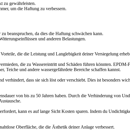
t zu gewährleisten.
mer, um die Haftung zu verbessern.
r zu beanspruchen, da dies die Haftung schwächen kann.
Witterungseinflüssen und anderen Belastungen.
teile, die die Leistung und Langlebigkeit deiner Versiegelung erhebl
rmieden, die zu Wassereintritt und Schäden führen könnten. EPDM-Foli
r, Teiche und andere wassergefährdete Bereiche schaffen kannst.
 verhindert, dass sie sich löst oder verschiebt. Dies ist besonders w
sdauer von bis zu 50 Jahren haben. Durch die Verhinderung von Undi
 Austausche.
rfordert, kann es auf lange Sicht Kosten sparen. Indem du Undichtigke
ahtlose Oberfläche, die die Ästhetik deiner Anlage verbessert.