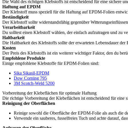
Die Wahl des richtigen Klebstoffs ist entscheidend für eine sichere 
Haftung auf EPDM
Der Klebstoff muss speziell für die Haftung auf EPDM-Folien entwic
Beständigkeit
Der Klebstoff sollte widerstandsfähig gegenüber Witterungseinflüssen
Verarbeitbarkeit
Du solltest einen Klebstoff wählen, der einfach aufzutragen und zu v
Haltbarkeit
Die Haltbarkeit des Klebstoffs sollte der erwarteten Lebensdauer de
Kosten
Der Preis des Klebstoffs ist ein weiterer wichtiger Faktor, den du berü
Empfohlene Produkte
Einige empfohlene Klebstoffe für EPDM-Folien sind:
Sika Sikasil-EPDM
Dow Corning 795
3M Scotch-Weld 5200
Vorbereitung der Klebeflächen für optimale Haftung
Die richtige Vorbereitung der Klebeflächen ist entscheidend für eine 
Reinigung der Oberflächen
Reinige sowohl die Oberfläche der EPDM-Folie als auch die de
Verwende ein sauberes, fusselfreies Tuch und achte darauf, da
Aufrauen der Oberfläche