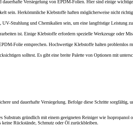
und dauerhafte Versiegelung von EPDM-Folien. Hier sind einige wichtig
kelt sein. Herkömmliche Klebstoffe haften möglicherweise nicht richti
, UV-Strahlung und Chemikalien sein, um eine langfristige Leistung zu
erarbeiten ist. Einige Klebstoffe erfordern spezielle Werkzeuge oder Mi
r EPDM-Folie entsprechen. Hochwertige Klebstoffe halten problemlos me
cksichtigen solltest. Es gibt eine breite Palette von Optionen mit unter
sichere und dauerhafte Versiegelung. Befolge diese Schritte sorgfältig,
s Substrats gründlich mit einem geeigneten Reiniger wie Isopropanol 
ss keine Rückstände, Schmutz oder Öl zurückbleiben.