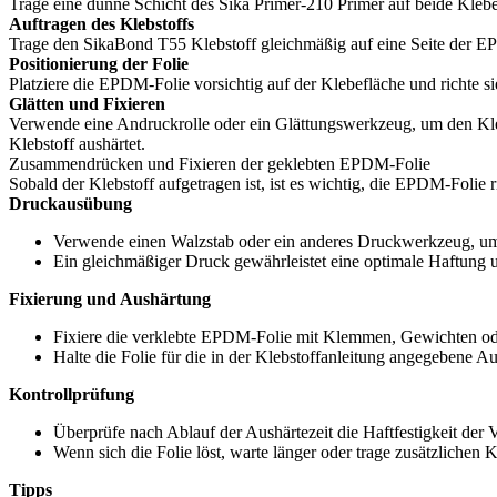
Trage eine dünne Schicht des Sika Primer-210 Primer auf beide Klebe
Auftragen des Klebstoffs
Trage den SikaBond T55 Klebstoff gleichmäßig auf eine Seite der EP
Positionierung der Folie
Platziere die EPDM-Folie vorsichtig auf der Klebefläche und richte si
Glätten und Fixieren
Verwende eine Andruckrolle oder ein Glättungswerkzeug, um den Kleb
Klebstoff aushärtet.
Zusammendrücken und Fixieren der geklebten EPDM-Folie
Sobald der Klebstoff aufgetragen ist, ist es wichtig, die EPDM-Folie 
Druckausübung
Verwende einen Walzstab oder ein anderes Druckwerkzeug, um
Ein gleichmäßiger Druck gewährleistet eine optimale Haftung 
Fixierung und Aushärtung
Fixiere die verklebte EPDM-Folie mit Klemmen, Gewichten oder
Halte die Folie für die in der Klebstoffanleitung angegebene Au
Kontrollprüfung
Überprüfe nach Ablauf der Aushärtezeit die Haftfestigkeit der V
Wenn sich die Folie löst, warte länger oder trage zusätzlichen Kl
Tipps