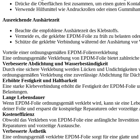
Drücke die Oberflächen fest zusammen, um einen guten Kontak
Verwende Hilfsmittel wie Andruckrollen oder einen Gummiham
Ausreichende Aushärtezeit
Beachte die empfohlene Aushärtezeit des Klebstoffs.
Vermeide es, die geklebte EPDM-Folie zu früh zu belasten ode
Schütze die geklebte Verbindung während der Aushärtung vor 
Vorteile einer ordnungsgemäßen EPDM-Folienverklebung
Eine ordnungsgemäße Verklebung von EPDM-Folie bietet zahlreiche Vor
Verbesserte Abdichtung und Wasserbeständigkeit
Durch eine sichere Verklebung werden Lücken und Undichtigkeiten ve
ordnungsgemäßen Verklebung eine zuverlässige Abdichtung für Däche
Erhöhte Festigkeit und Haltbarkeit
Eine starke Klebeverbindung erhöht die Festigkeit der EPDM-Folie und
Belastungen.
Lange Lebensdauer
Wenn EPDM-Folie ordnungsgemäß verklebt wird, kann sie eine Leben
deiner Folie und ersparst dir kostspielige Reparaturen oder vorzeitige
Kosteneffizienz
Obwohl das Verkleben von EPDM-Folie eine anfängliche Investition e
Reparaturen und vorzeitige Austausche.
Verbesserte Ästhetik
Eine ordnungsgemäß verklebte EPDM-Folie sorgt für eine glatte und n