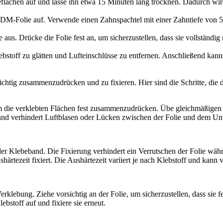
flächen auf und lasse ihn etwa 15 Minuten lang trocknen. Dadurch wird
DM-Folie auf. Verwende einen Zahnspachtel mit einer Zahntiefe von 5
e aus. Drücke die Folie fest an, um sicherzustellen, dass sie vollständ
stoff zu glätten und Lufteinschlüsse zu entfernen. Anschließend kanns
richtig zusammenzudrücken und zu fixieren. Hier sind die Schritte, die 
 die verklebten Flächen fest zusammenzudrücken. Übe gleichmäßigen 
und verhindert Luftblasen oder Lücken zwischen der Folie und dem Un
 Klebeband. Die Fixierung verhindert ein Verrutschen der Folie währ
shärtezeit fixiert. Die Aushärtezeit variiert je nach Klebstoff und kan
erklebung. Ziehe vorsichtig an der Folie, um sicherzustellen, dass sie 
ebstoff auf und fixiere sie erneut.