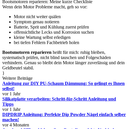
Bootsmotoren reparieren: Meine kurze Checkliste
Wenn dein Motor Probleme macht, geh so vor:
Motor nicht weiter quälen
Symptom genau notieren
Batterie, Sprit und Kühlung zuerst prüfen
offensichtliche Lecks und Korrosion suchen
kleine Wartung selbst erledigen
bei tiefen Fehlern Fachbetrieb holen
Bootsmotoren reparieren
heißt für mich: ruhig bleiben,
systematisch prüfen, nicht blind tauschen und Folgeschäden
verhindern. Genau so bleibt dein Motor länger zuverlässig und dein
Geldbeutel stabil.
}
Weitere Beiträge
Anleitung zur DIY PU-Schaum Dämmung: So gelingt es Ihnen
selbst!
vor 1 Jahr
Silikatplatte verarbeiten: Schritt-für-Schritt Anleitung und
Tipps
vor 1 Jahr
DIPDRIP Anleitung: Perfekte Dip Powder Nägel einfach selber
machen!
vor 4 Monaten