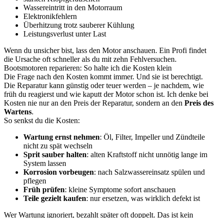
Wassereintritt in den Motorraum
Elektronikfehlern
Überhitzung trotz sauberer Kühlung
Leistungsverlust unter Last
Wenn du unsicher bist, lass den Motor anschauen. Ein Profi findet
die Ursache oft schneller als du mit zehn Fehlversuchen.
Bootsmotoren reparieren: So halte ich die Kosten klein
Die Frage nach den Kosten kommt immer. Und sie ist berechtigt.
Die Reparatur kann günstig oder teuer werden – je nachdem, wie
früh du reagierst und wie kaputt der Motor schon ist. Ich denke bei
Kosten nie nur an den Preis der Reparatur, sondern an den
Preis des
Wartens
.
So senkst du die Kosten:
Wartung ernst nehmen
: Öl, Filter, Impeller und Zündteile
nicht zu spät wechseln
Sprit sauber halten
: alten Kraftstoff nicht unnötig lange im
System lassen
Korrosion vorbeugen
: nach Salzwassereinsatz spülen und
pflegen
Früh prüfen
: kleine Symptome sofort anschauen
Teile gezielt kaufen
: nur ersetzen, was wirklich defekt ist
Wer Wartung ignoriert, bezahlt später oft doppelt. Das ist kein