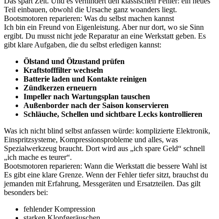
Das spart Zeit. Und es verhindert den klassischen Fehler: ein neues
Teil einbauen, obwohl die Ursache ganz woanders liegt.
Bootsmotoren reparieren: Was du selbst machen kannst
Ich bin ein Freund von Eigenleistung. Aber nur dort, wo sie Sinn
ergibt. Du musst nicht jede Reparatur an eine Werkstatt geben. Es
gibt klare Aufgaben, die du selbst erledigen kannst:
Ölstand und Ölzustand prüfen
Kraftstofffilter wechseln
Batterie laden und Kontakte reinigen
Zündkerzen erneuern
Impeller nach Wartungsplan tauschen
Außenborder nach der Saison konservieren
Schläuche, Schellen und sichtbare Lecks kontrollieren
Was ich nicht blind selbst anfassen würde: komplizierte Elektronik,
Einspritzsysteme, Kompressionsprobleme und alles, was
Spezialwerkzeug braucht. Dort wird aus „ich spare Geld“ schnell
„ich mache es teurer“.
Bootsmotoren reparieren: Wann die Werkstatt die bessere Wahl ist
Es gibt eine klare Grenze. Wenn der Fehler tiefer sitzt, brauchst du
jemanden mit Erfahrung, Messgeräten und Ersatzteilen. Das gilt
besonders bei:
fehlender Kompression
starken Klopfgeräuschen