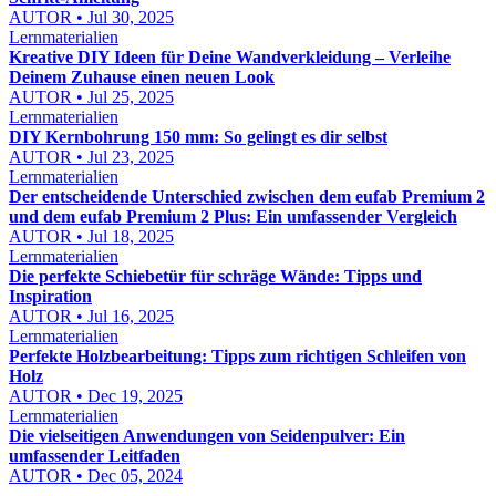
AUTOR • Jul 30, 2025
Lernmaterialien
Kreative DIY Ideen für Deine Wandverkleidung – Verleihe
Deinem Zuhause einen neuen Look
AUTOR • Jul 25, 2025
Lernmaterialien
DIY Kernbohrung 150 mm: So gelingt es dir selbst
AUTOR • Jul 23, 2025
Lernmaterialien
Der entscheidende Unterschied zwischen dem eufab Premium 2
und dem eufab Premium 2 Plus: Ein umfassender Vergleich
AUTOR • Jul 18, 2025
Lernmaterialien
Die perfekte Schiebetür für schräge Wände: Tipps und
Inspiration
AUTOR • Jul 16, 2025
Lernmaterialien
Perfekte Holzbearbeitung: Tipps zum richtigen Schleifen von
Holz
AUTOR • Dec 19, 2025
Lernmaterialien
Die vielseitigen Anwendungen von Seidenpulver: Ein
umfassender Leitfaden
AUTOR • Dec 05, 2024