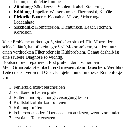
Leitungen, defekte Pumpe
Zündung
: Zündkerzen, Spulen, Kabel, Steuerung
Kühlung
: Impeller, Wasserpumpe, Thermostat, Kanäle
Elektrik
: Batterie, Kontakte, Masse, Sicherungen,
Ladeanlage
Mechanik
: Kompression, Dichtungen, Lager, Riemen,
Korrosion
Viele Probleme wirken groß, sind aber simpel. Ein Motor, der
schlecht läuft, hat oft kein „großes“ Motorproblem, sondern nur
einen verdreckten Filter oder ein Kühlproblem. Genau deshalb ist
eine saubere Diagnose so wichtig.
Bootsmotoren reparieren: Erst prüfen, dann schrauben
Mein Grundsatz ist einfach:
erst messen, dann tauschen
. Wer blind
Teile ersetzt, verbrennt Geld. Ich gehe immer in dieser Reihenfolge
vor:
Fehlerbild exakt beschreiben
sichtbare Schäden prüfen
Batterie und Spannungsversorgung testen
Kraftstoffzufuhr kontrollieren
Kühlung prüfen
Fehlercodes oder Diagnosedaten auslesen, wenn vorhanden
erst dann Teile ersetzen