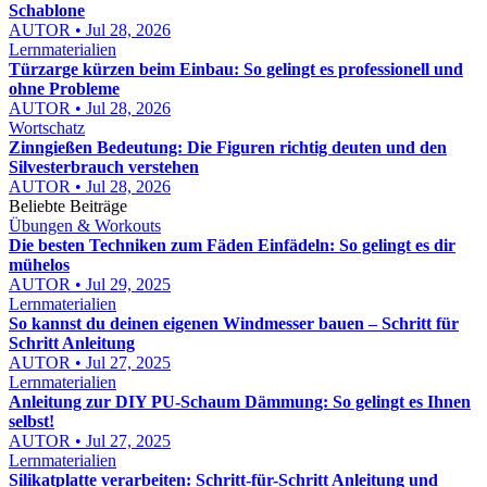
Schablone
AUTOR • Jul 28, 2026
Lernmaterialien
Türzarge kürzen beim Einbau: So gelingt es professionell und
ohne Probleme
AUTOR • Jul 28, 2026
Wortschatz
Zinngießen Bedeutung: Die Figuren richtig deuten und den
Silvesterbrauch verstehen
AUTOR • Jul 28, 2026
Beliebte Beiträge
Übungen & Workouts
Die besten Techniken zum Fäden Einfädeln: So gelingt es dir
mühelos
AUTOR • Jul 29, 2025
Lernmaterialien
So kannst du deinen eigenen Windmesser bauen – Schritt für
Schritt Anleitung
AUTOR • Jul 27, 2025
Lernmaterialien
Anleitung zur DIY PU-Schaum Dämmung: So gelingt es Ihnen
selbst!
AUTOR • Jul 27, 2025
Lernmaterialien
Silikatplatte verarbeiten: Schritt-für-Schritt Anleitung und