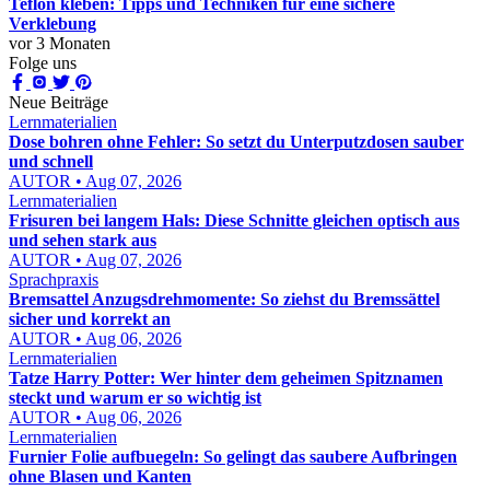
Teflon kleben: Tipps und Techniken für eine sichere
Verklebung
vor 3 Monaten
Folge uns
Neue Beiträge
Lernmaterialien
Dose bohren ohne Fehler: So setzt du Unterputzdosen sauber
und schnell
AUTOR • Aug 07, 2026
Lernmaterialien
Frisuren bei langem Hals: Diese Schnitte gleichen optisch aus
und sehen stark aus
AUTOR • Aug 07, 2026
Sprachpraxis
Bremsattel Anzugsdrehmomente: So ziehst du Bremssättel
sicher und korrekt an
AUTOR • Aug 06, 2026
Lernmaterialien
Tatze Harry Potter: Wer hinter dem geheimen Spitznamen
steckt und warum er so wichtig ist
AUTOR • Aug 06, 2026
Lernmaterialien
Furnier Folie aufbuegeln: So gelingt das saubere Aufbringen
ohne Blasen und Kanten