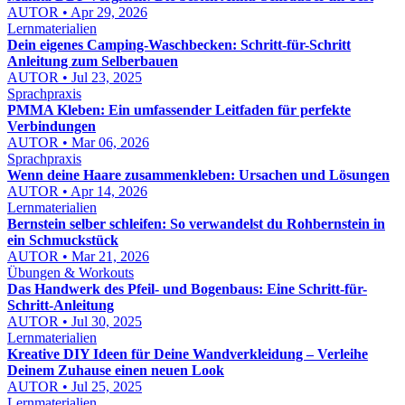
AUTOR • Apr 29, 2026
Lernmaterialien
Dein eigenes Camping-Waschbecken: Schritt-für-Schritt
Anleitung zum Selberbauen
AUTOR • Jul 23, 2025
Sprachpraxis
PMMA Kleben: Ein umfassender Leitfaden für perfekte
Verbindungen
AUTOR • Mar 06, 2026
Sprachpraxis
Wenn deine Haare zusammenkleben: Ursachen und Lösungen
AUTOR • Apr 14, 2026
Lernmaterialien
Bernstein selber schleifen: So verwandelst du Rohbernstein in
ein Schmuckstück
AUTOR • Mar 21, 2026
Übungen & Workouts
Das Handwerk des Pfeil- und Bogenbaus: Eine Schritt-für-
Schritt-Anleitung
AUTOR • Jul 30, 2025
Lernmaterialien
Kreative DIY Ideen für Deine Wandverkleidung – Verleihe
Deinem Zuhause einen neuen Look
AUTOR • Jul 25, 2025
Lernmaterialien