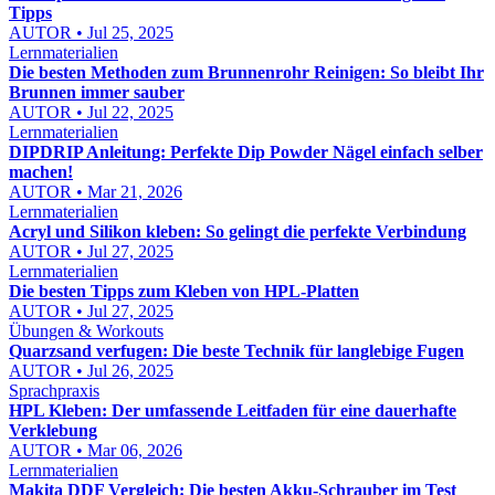
Tipps
AUTOR • Jul 25, 2025
Lernmaterialien
Die besten Methoden zum Brunnenrohr Reinigen: So bleibt Ihr
Brunnen immer sauber
AUTOR • Jul 22, 2025
Lernmaterialien
DIPDRIP Anleitung: Perfekte Dip Powder Nägel einfach selber
machen!
AUTOR • Mar 21, 2026
Lernmaterialien
Acryl und Silikon kleben: So gelingt die perfekte Verbindung
AUTOR • Jul 27, 2025
Lernmaterialien
Die besten Tipps zum Kleben von HPL-Platten
AUTOR • Jul 27, 2025
Übungen & Workouts
Quarzsand verfugen: Die beste Technik für langlebige Fugen
AUTOR • Jul 26, 2025
Sprachpraxis
HPL Kleben: Der umfassende Leitfaden für eine dauerhafte
Verklebung
AUTOR • Mar 06, 2026
Lernmaterialien
Makita DDF Vergleich: Die besten Akku-Schrauber im Test