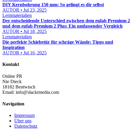
DIY Kernbohrung 150 mm: So gelingt es dir selbst
AUTOR • Jul 23, 2025
Lernmaterialien
Der entscheidende Unterschied zwischen dem eufab Premium 2
und dem eufab Premium 2 Plus: Ein umfassender Vergleich
AUTOR • Jul 18, 2025
Lernmaterialien
Die perfekte Schiebetür für schräge Wände: Tipps und
Inspiration
AUTOR • Jul 16, 2025
Kontakt
Online PR
Nie Dieck
18182 Bentwisch
Email:
info@slackrmedia.com
Navigation
Impressum
Über uns
Datenschutz