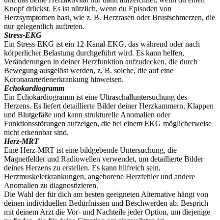
Knopf drückst. Es ist nützlich, wenn du Episoden von
Herzsymptomen hast, wie z. B. Herzrasen oder Brustschmerzen, die
nur gelegentlich auftreten.
Stress-EKG
Ein Stress-EKG ist ein 12-Kanal-EKG, das während oder nach
körperlicher Belastung durchgeführt wird. Es kann helfen,
Veränderungen in deiner Herzfunktion aufzudecken, die durch
Bewegung ausgelöst werden, z. B. solche, die auf eine
Koronararterienerkrankung hinweisen.
Echokardiogramm
Ein Echokardiogramm ist eine Ultraschalluntersuchung des
Herzens. Es liefert detaillierte Bilder deiner Herzkammern, Klappen
und Blutgefäße und kann strukturelle Anomalien oder
Funktionsstörungen aufzeigen, die bei einem EKG möglicherweise
nicht erkennbar sind.
Herz-MRT
Eine Herz-MRT ist eine bildgebende Untersuchung, die
Magnetfelder und Radiowellen verwendet, um detaillierte Bilder
deines Herzens zu erstellen. Es kann hilfreich sein,
Herzmuskelerkrankungen, angeborene Herzfehler und andere
Anomalien zu diagnostizieren.
Die Wahl der für dich am besten geeigneten Alternative hängt von
deinen individuellen Bedürfnissen und Beschwerden ab. Besprich
mit deinem Arzt die Vor- und Nachteile jeder Option, um diejenige